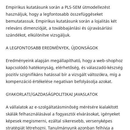
Empirikus kutatásunk során a PLS-SEM útmodellezést
használjuk, hogy a legfontosabb összefüggéseket
bemutatassuk. Empirikus kutatásunk során a lojalitás két
releváns dimenzióját, a továbbajánlási és újravásárlási
szándékot, elkülönítve vizsgáljuk.
A LEGFONTOSABB EREDMÉNYEK, ÚJDONSÁGOK
Eredményeink alapján megállapítható, hogy a web-shophoz
kapcsolódó hatékonyság, elérhetőség, és válaszadó-készség
pozitív szignifikáns hatással bír a vizsgált változókra, míg a
kompenzáció értékelése negatívan befolyásolja azokat.
GYAKORLATI/GAZDASÁGPOLITIKAI JAVASLATOK
A vállalatok az e-szolgáltatásminőség mérésére kialakított
skálák felhasználásával a fogyasztói elvárásokat, igényeket
képesek megismerni, ezáltal sikeresebb, versenyképes
stratégiát létrehozni. Tanulmányunk azonban felhívja a