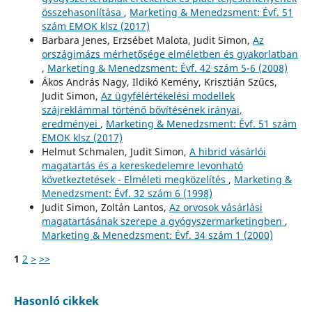
összehasonlítása
,
Marketing & Menedzsment: Évf. 51
szám EMOK klsz (2017)
Barbara Jenes, Erzsébet Malota, Judit Simon,
Az
országimázs mérhetősége elméletben és gyakorlatban
,
Marketing & Menedzsment: Évf. 42 szám 5-6 (2008)
Ákos András Nagy, Ildikó Kemény, Krisztián Szűcs,
Judit Simon,
Az ügyfélértékelési modellek
szájreklámmal történő bővítésének irányai,
eredményei
,
Marketing & Menedzsment: Évf. 51 szám
EMOK klsz (2017)
Helmut Schmalen, Judit Simon,
A hibrid vásárlói
magatartás és a kereskedelemre levonható
következtetések - Elméleti megközelítés
,
Marketing &
Menedzsment: Évf. 32 szám 6 (1998)
Judit Simon, Zoltán Lantos,
Az orvosok vásárlási
magatartásának szerepe a gyógyszermarketingben
,
Marketing & Menedzsment: Évf. 34 szám 1 (2000)
1
2
>
>>
Hasonló cikkek