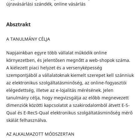
újravásárlási szándék, online vásárlás
Absztrakt
A TANULMÁNY CÉLJA
Napjainkban egyre több vállalat működik online
környezetben, és jelentősen megnőtt a web-shopok száma.
A kiélezett piaci helyzet és a versenyképesség
szempontjából a vállalatoknak kiemelt szerepet kell szánniuk
az elektronikus szolgáltatásminőség, az online-fogyasztói
elégedettség, illetve az e-lojalitás mérésének. Jelen
tanulmány célja, hogy megvizsgálja az előbb megnevezett
dimenziók közötti kapcsolatot a szakirodalomból átvett E-S-
Qual és E-RecS-Qual elektronikus szolgáltatásminőség mérő
skálát felhasználva.
AZ ALKALMAZOTT MÓDSZERTAN