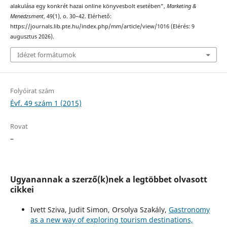
alakulása egy konkrét hazai online könyvesbolt esetében”,
Marketing &
Menedzsment
, 49(1), o. 30–42. Elérhető:
https://journals.lib.pte.hu/index.php/mm/article/view/1016 (Elérés: 9
augusztus 2026).
Idézet formátumok
Folyóirat szám
Évf. 49 szám 1 (2015)
Rovat
–
Ugyanannak a szerző(k)nek a legtöbbet olvasott
cikkei
Ivett Sziva, Judit Simon, Orsolya Szakály,
Gastronomy
as a new way of exploring tourism destinations,