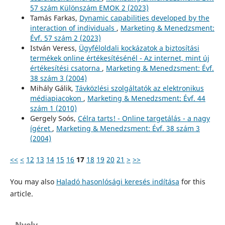
57 szám Különszám EMOK 2 (2023)
Tamás Farkas,
Dynamic capabilities developed by the
interaction of individuals
,
Marketing & Menedzsment:
Évf. 57 szám 2 (2023)
István Veress,
Ügyféloldali kockázatok a biztosítási
termékek online értékesítésénél - Az internet, mint új
értékesítési csatorna
,
Marketing & Menedzsment: Évf.
38 szám 3 (2004)
Mihály Gálik,
Távközlési szolgáltatók az elektronikus
médiapiacokon
,
Marketing & Menedzsment: Évf. 44
szám 1 (2010)
Gergely Soós,
Célra tarts! - Online targetálás - a nagy
ígéret
,
Marketing & Menedzsment: Évf. 38 szám 3
(2004)
<<
<
12
13
14
15
16
17
18
19
20
21
>
>>
You may also
Haladó hasonlósági keresés indítása
for this
article.
Nyelv