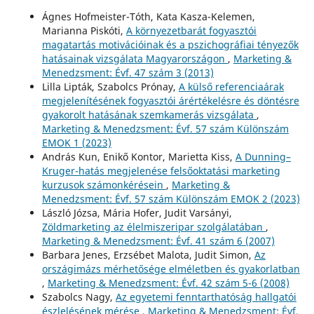
Ágnes Hofmeister-Tóth, Kata Kasza-Kelemen,
Marianna Piskóti,
A környezetbarát fogyasztói
magatartás motivációinak és a pszichográfiai tényezők
hatásainak vizsgálata Magyarországon
,
Marketing &
Menedzsment: Évf. 47 szám 3 (2013)
Lilla Lipták, Szabolcs Prónay,
A külső referenciaárak
megjelenítésének fogyasztói árértékelésre és döntésre
gyakorolt hatásának szemkamerás vizsgálata
,
Marketing & Menedzsment: Évf. 57 szám Különszám
EMOK 1 (2023)
András Kun, Enikő Kontor, Marietta Kiss,
A Dunning–
Kruger-hatás megjelenése felsőoktatási marketing
kurzusok számonkérésein
,
Marketing &
Menedzsment: Évf. 57 szám Különszám EMOK 2 (2023)
László Józsa, Mária Hofer, Judit Varsányi,
Zöldmarketing az élelmiszeripar szolgálatában
,
Marketing & Menedzsment: Évf. 41 szám 6 (2007)
Barbara Jenes, Erzsébet Malota, Judit Simon,
Az
országimázs mérhetősége elméletben és gyakorlatban
,
Marketing & Menedzsment: Évf. 42 szám 5-6 (2008)
Szabolcs Nagy,
Az egyetemi fenntarthatóság hallgatói
észlelésének mérése
,
Marketing & Menedzsment: Évf.