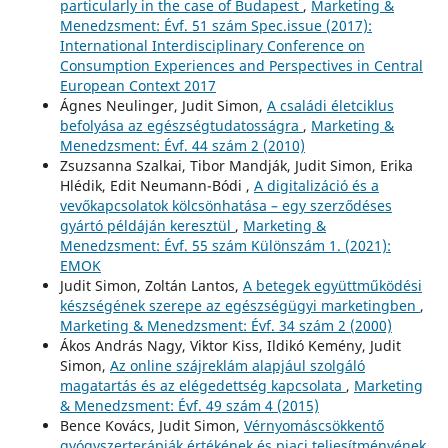
particularly in the case of Budapest
,
Marketing &
Menedzsment: Évf. 51 szám Spec.issue (2017):
International Interdisciplinary Conference on
Consumption Experiences and Perspectives in Central
European Context 2017
Ágnes Neulinger, Judit Simon,
A családi életciklus
befolyása az egészségtudatosságra
,
Marketing &
Menedzsment: Évf. 44 szám 2 (2010)
Zsuzsanna Szalkai, Tibor Mandják, Judit Simon, Erika
Hlédik, Edit Neumann-Bódi ,
A digitalizáció és a
vevőkapcsolatok kölcsönhatása – egy szerződéses
gyártó példáján keresztül
,
Marketing &
Menedzsment: Évf. 55 szám Különszám 1. (2021):
EMOK
Judit Simon, Zoltán Lantos,
A betegek együttműködési
készségének szerepe az egészségügyi marketingben
,
Marketing & Menedzsment: Évf. 34 szám 2 (2000)
Ákos András Nagy, Viktor Kiss, Ildikó Kemény, Judit
Simon,
Az online szájreklám alapjául szolgáló
magatartás és az elégedettség kapcsolata
,
Marketing
& Menedzsment: Évf. 49 szám 4 (2015)
Bence Kovács, Judit Simon,
Vérnyomáscsökkentő
gyógyszerterápiák értékének és piaci teljesítményének