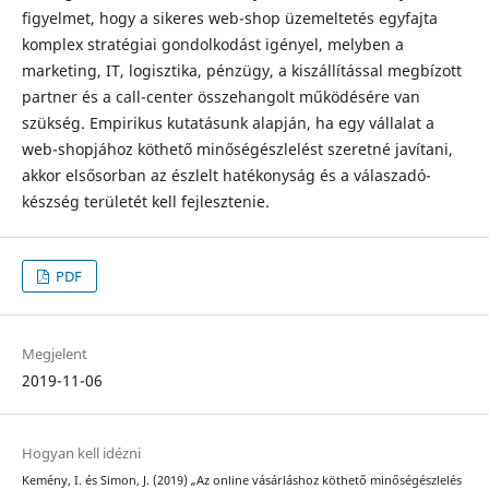
figyelmet, hogy a sikeres web-shop üzemeltetés egyfajta
komplex stratégiai gondolkodást igényel, melyben a
marketing, IT, logisztika, pénzügy, a kiszállítással megbí­zott
partner és a call-center összehangolt működésére van
szükség. Empirikus kutatásunk alapján, ha egy vállalat a
web-shopjához köthető minőségészlelést szeretné javítani,
akkor elsősorban az észlelt hatékonyság és a válaszadó-
készség területét kell fejlesztenie.
PDF
Megjelent
2019-11-06
Hogyan kell idézni
Kemény, I. és Simon, J. (2019) „Az online vásárláshoz köthető minőségészlelés