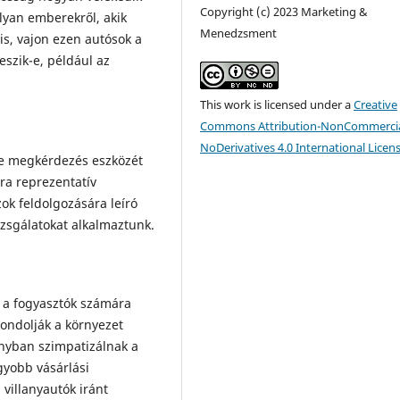
Copyright (c) 2023 Marketing &
lyan emberekről, akik
Menedzsment
is, vajon ezen autósok a
eszik-e, például az
This work is licensed under a
Creative
Commons Attribution-NonCommercia
NoDerivatives 4.0 International Licen
ne megkérdezés eszközét
ra reprezentatív
ok feldolgozására leíró
izsgálatokat alkalmaztunk.
 a fogyasztók számára
ondolják a környezet
nyban szimpatizálnak a
gyobb vásárlási
villanyautók iránt