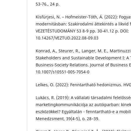
53-76., 24 p.
Kisfürjesi, N. – Hofmeister-Tóth, Á. (2022): Fogya
modernitásban: Szakirodalmi áttekintés a likvid 
VEZETÉSTUDOMÁNY 53 8-9 pp. 30-41.12 p. DOI:
10.14267/VEZTUD.2022.08-09.03
Konrad, A., Steurer, R., Langer, M. E., Martinuzzi
Stakeholders and Sustainable Development I: A T
Business-Society Relations. Journal of Business 
10.1007/s10551-005-7054-0
Lelkes, O. (2022): Fenntartható hedonizmus. HV
Lukács, R. (2019): A vállalati társadalmi felelőssé
marketingkommunikációja az autóiparban: kinek
eszközökkel? Egyáltalán - fenntartható-e a mobil
Menedzsment, 39(4-5), o. 28–39.