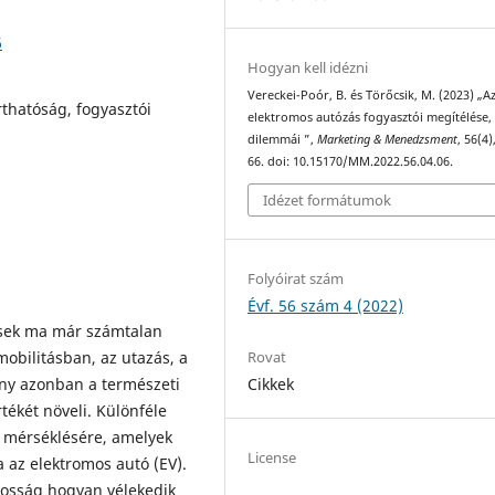
6
Hogyan kell idézni
Vereckei-Poór, B. és Törőcsik, M. (2023) „A
rthatóság, fogyasztói
elektromos autózás fogyasztói megítélése,
dilemmái ”,
Marketing & Menedzsment
, 56(4)
66. doi: 10.15170/MM.2022.56.04.06.
Idézet formátumok
Folyóirat szám
Évf. 56 szám 4 (2022)
vések ma már számtalan
Rovat
 mobilitásban, az utazás, a
Cikkek
ény azonban a természeti
tékét növeli. Különféle
k mérséklésére, amelyek
License
az elektromos autó (EV).
akosság hogyan vélekedik