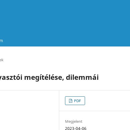
um
ek
yasztói megítélése, dilemmái
PDF
Megjelent
2023-04-06