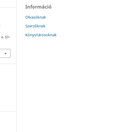
Információ
Olvasóknak
Szerzőknek
z
Könyvtárosoknak
, o. 57–