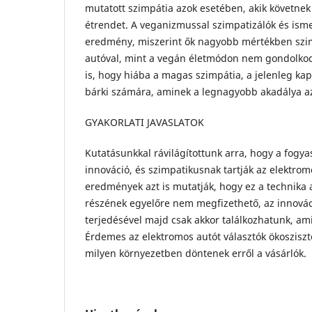
mutatott szimpátia azok esetében, akik követnek
étrendet. A veganizmussal szimpatizálók és ism
eredmény, miszerint ők nagyobb mértékben szim
autóval, mint a vegán életmódon nem gondolkod
is, hogy hiába a magas szimpátia, a jelenleg ka
bárki számára, aminek a legnagyobb akadálya az
GYAKORLATI JAVASLATOK
Kutatásunkkal rávilágítottunk arra, hogy a fogyas
innováció, és szimpatikusnak tartják az elektro
eredmények azt is mutatják, hogy ez a technika
részének egyelőre nem megfizethető, az innová
terjedésével majd csak akkor találkozhatunk, am
Érdemes az elektromos autót választók ökosziszté
milyen környezetben döntenek erről a vásárlók.