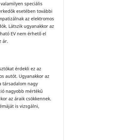
 valamilyen speciális
erkedők esetében további
patizálnak az elektromos
ók. Látszik ugyanakkor az
pható EV nem érhető el
 ár.
ztókat érdekli ez az
mos autót. Ugyanakkor az
 a társadalom nagy
ció nagyobb mértékű
ikor az áraik csökkennek.
máját is vizsgálni,