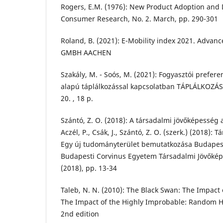
Rogers, E.M. (1976): New Product Adoption and D
Consumer Research, No. 2. March, pp. 290-301
Roland, B. (2021): E-Mobility index 2021. Advan
GMBH AACHEN
Szakály, M. - Soós, M. (2021): Fogyasztói prefere
alapú táplálkozással kapcsolatban TÁPLÁLKOZÁS
20. , 18 p.
Szántó, Z. O. (2018): A társadalmi jövőképesség a
Aczél, P., Csák, J., Szántó, Z. O. (szerk.) (2018):
Egy új tudományterület bemutatkozása Budapes
Budapesti Corvinus Egyetem Társadalmi Jövőké
(2018), pp. 13-34
Taleb, N. N. (2010): The Black Swan: The Impact
The Impact of the Highly Improbable: Random H
2nd edition