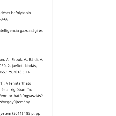
edését befolyásoló
 53-66
ntelligencia gazdasági és
n, A., Fabók, V., Báldi, A.
0. 2. javított kiadás,
065.179.2018.5.14
11): A fenntartható
 és a régióban. In:
 Fenntartható fogyasztás?
 Szöveggyűjtemény
yetem (2011) 185 p. pp.