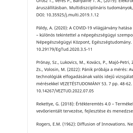
Orosz T., Veres P., Bányainé T. Á., (2019): Elektr
áruszállításban. Multidiszciplináris tudományok, 9
DOI: 10.35925/j.multi.2019.1.12
Páldy, A. (2020): A COVID-19 világjárvány hatása
– különös tekintettel a népegészségügyi szempo
Népegészségügyi Központ, Egészségtudomány. 
10.29179/EgTud.2020.3.5-11
Prónay, Sz., Lukovics, M., Kovács, P., Majó-Petri, Z
Zs., Volosin, M. (2022): Pánik próbája a mérés: 
technológiák elfogadásának valós idejű vizsgál
mérésekkel VEZETÉSTUDOMÁNY 53. 7 pp. 48-62.
10.14267/VEZTUD.2022.07.05
Rekettye, G. (2018): Értékteremtés 4.0 – Terméke
vevőorientált tervezése, fejlesztése és menedzs
Rogers, E.M. (1962): Diffusion of Innovations. N