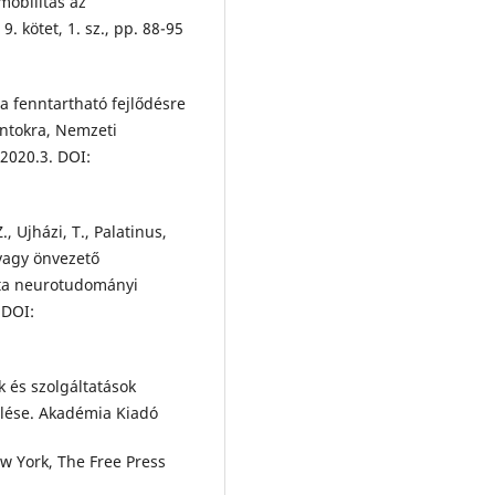
omobilitás az
. kötet, 1. sz., pp. 88-95
 a fenntartható fejlődésre
ntokra, Nemzeti
2020.3. DOI:
., Ujházi, T., Palatinus,
Avagy önvezető
ata neurotudományi
 DOI:
k és szolgáltatások
elése. Akadémia Kiadó
ew York, The Free Press