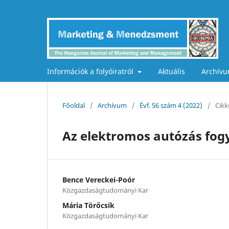
Információk a folyóiratról
Aktuális
Archív
Főoldal
/
Archívum
/
Évf. 56 szám 4 (2022)
/
Cikk
Az elektromos autózás fog
Bence Vereckei-Poór
Közgazdaságtudományi Kar
Mária Törőcsik
Közgazdaságtudományi Kar