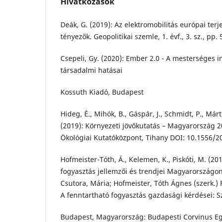
Hivatkozások
Deák, G. (2019): Az elektromobilitás európai terj
tényezők. Geopolitikai szemle, 1. évf., 3. sz., pp.
Csepeli, Gy. (2020): Ember 2.0 - A mesterséges i
társadalmi hatásai
Kossuth Kiadó, Budapest
Hideg, É., Mihók, B., Gáspár, J., Schmidt, P., Márto
(2019): Környezeti jövőkutatás – Magyarország 205
Ökológiai Kutatóközpont, Tihany DOI: 10.1556/2
Hofmeister-Tóth, Á., Kelemen, K., Piskóti, M. (20
fogyasztás jellemzői és trendjei Magyarországon
Csutora, Mária; Hofmeister, Tóth Ágnes (szerk.)
A fenntartható fogyasztás gazdasági kérdései:
Budapest, Magyarország: Budapesti Corvinus Eg