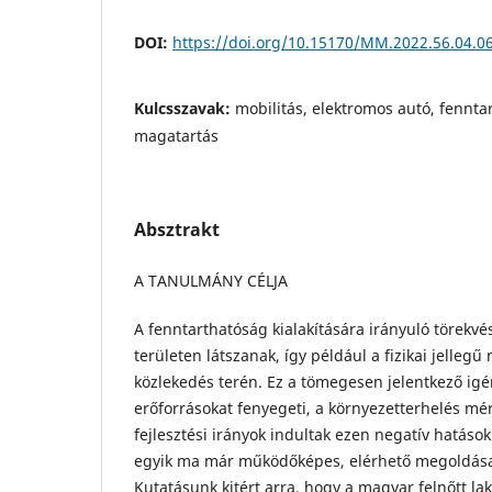
DOI:
https://doi.org/10.15170/MM.2022.56.04.0
Kulcsszavak:
mobilitás, elektromos autó, fennta
magatartás
Absztrakt
A TANULMÁNY CÉLJA
A fenntarthatóság kialakítására irányuló törek
területen látszanak, így például a fizikai jellegű
közlekedés terén. Ez a tömegesen jelentkező ig
erőforrásokat fenyegeti, a környezetterhelés mér
fejlesztési irányok indultak ezen negatív hatáso
egyik ma már működőképes, elérhető megoldása 
Kutatásunk kitért arra, hogy a magyar felnőtt l