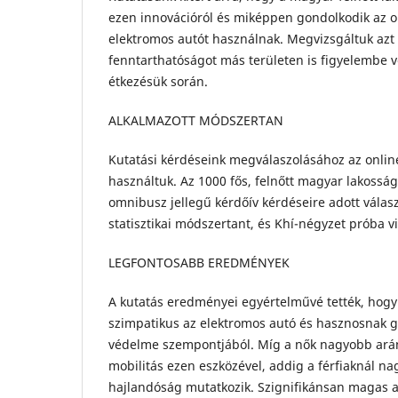
ezen innovációról és miképpen gondolkodik az o
elektromos autót használnak. Megvizsgáltuk azt 
fenntarthatóságot más területen is figyelembe v
étkezésük során.
ALKALMAZOTT MÓDSZERTAN
Kutatási kérdéseink megválaszolásához az onli
használtuk. Az 1000 fős, felnőtt magyar lakosság
omnibusz jellegű kérdőív kérdéseire adott válasz
statisztikai módszertant, és Khí-négyzet próba v
LEGFONTOSABB EREDMÉNYEK
A kutatás eredményei egyértelművé tették, hogy
szimpatikus az elektromos autó és hasznosnak g
védelme szempontjából. Míg a nők nagyobb ará
mobilitás ezen eszközével, addig a férfiaknál na
hajlandóság mutatkozik. Szignifikánsan magas a 