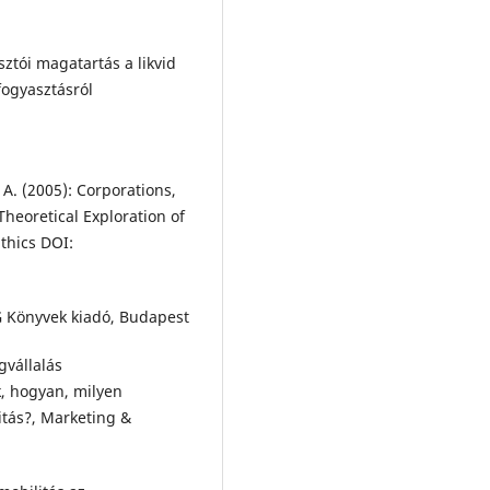
sztói magatartás a likvid
fogyasztásról
 A. (2005): Corporations,
heoretical Exploration of
Ethics DOI:
G Könyvek kiadó, Budapest
gvállalás
, hogyan, milyen
itás?, Marketing &