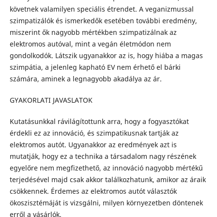
követnek valamilyen speciális étrendet. A veganizmussal
szimpatizálók és ismerkedők esetében további eredmény,
miszerint ők nagyobb mértékben szimpatizálnak az
elektromos autóval, mint a vegán életmódon nem
gondolkodók. Látszik ugyanakkor az is, hogy hiába a magas
szimpátia, a jelenleg kapható EV nem érhető el bárki
számára, aminek a legnagyobb akadálya az ár.
GYAKORLATI JAVASLATOK
Kutatásunkkal rávilágítottunk arra, hogy a fogyasztókat
érdekli ez az innováció, és szimpatikusnak tartják az
elektromos autót. Ugyanakkor az eredmények azt is
mutatják, hogy ez a technika a társadalom nagy részének
egyelőre nem megfizethető, az innováció nagyobb mértékű
terjedésével majd csak akkor találkozhatunk, amikor az áraik
csökkennek. Érdemes az elektromos autót választók
ökoszisztémáját is vizsgálni, milyen környezetben döntenek
erről a vásárlók.