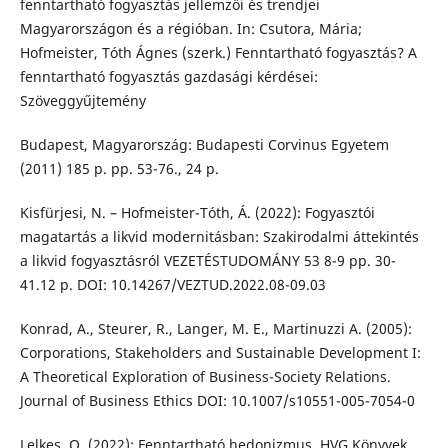
fenntartható fogyasztás jellemzői és trendjei
Magyarországon és a régióban. In: Csutora, Mária;
Hofmeister, Tóth Ágnes (szerk.) Fenntartható fogyasztás? A
fenntartható fogyasztás gazdasági kérdései:
Szöveggyűjtemény
Budapest, Magyarország: Budapesti Corvinus Egyetem
(2011) 185 p. pp. 53-76., 24 p.
Kisfürjesi, N. – Hofmeister-Tóth, Á. (2022): Fogyasztói
magatartás a likvid modernitásban: Szakirodalmi áttekintés
a likvid fogyasztásról VEZETÉSTUDOMÁNY 53 8-9 pp. 30-
41.12 p. DOI: 10.14267/VEZTUD.2022.08-09.03
Konrad, A., Steurer, R., Langer, M. E., Martinuzzi A. (2005):
Corporations, Stakeholders and Sustainable Development I:
A Theoretical Exploration of Business-Society Relations.
Journal of Business Ethics DOI: 10.1007/s10551-005-7054-0
Lelkes, O. (2022): Fenntartható hedonizmus. HVG Könyvek