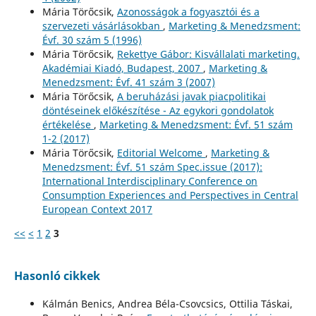
Mária Törőcsik,
Azonosságok a fogyasztói és a
szervezeti vásárlásokban
,
Marketing & Menedzsment:
Évf. 30 szám 5 (1996)
Mária Törőcsik,
Rekettye Gábor: Kisvállalati marketing.
Akadémiai Kiadó, Budapest, 2007
,
Marketing &
Menedzsment: Évf. 41 szám 3 (2007)
Mária Törőcsik,
A beruházási javak piacpolitikai
döntéseinek előkészítése - Az egykori gondolatok
értékelése
,
Marketing & Menedzsment: Évf. 51 szám
1-2 (2017)
Mária Törőcsik,
Editorial Welcome
,
Marketing &
Menedzsment: Évf. 51 szám Spec.issue (2017):
International Interdisciplinary Conference on
Consumption Experiences and Perspectives in Central
European Context 2017
<<
<
1
2
3
Hasonló cikkek
Kálmán Benics, Andrea Béla-Csovcsics, Ottilia Táskai,