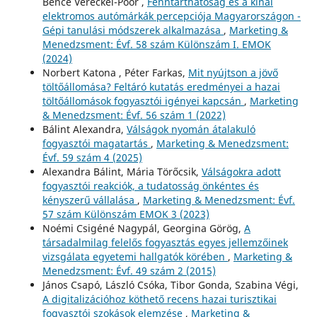
Bence Vereckei-Poór ,
Fenntarthatóság és a kínai
elektromos autómárkák percepciója Magyarországon -
Gépi tanulási módszerek alkalmazása
,
Marketing &
Menedzsment: Évf. 58 szám Különszám I. EMOK
(2024)
Norbert Katona , Péter Farkas,
Mit nyújtson a jövő
töltőállomása? Feltáró kutatás eredményei a hazai
töltőállomások fogyasztói igényei kapcsán
,
Marketing
& Menedzsment: Évf. 56 szám 1 (2022)
Bálint Alexandra,
Válságok nyomán átalakuló
fogyasztói magatartás
,
Marketing & Menedzsment:
Évf. 59 szám 4 (2025)
Alexandra Bálint, Mária Törőcsik,
Válságokra adott
fogyasztói reakciók, a tudatosság önkéntes és
kényszerű vállalása
,
Marketing & Menedzsment: Évf.
57 szám Különszám EMOK 3 (2023)
Noémi Csigéné Nagypál, Georgina Görög,
A
társadalmilag felelős fogyasztás egyes jellemzőinek
vizsgálata egyetemi hallgatók körében
,
Marketing &
Menedzsment: Évf. 49 szám 2 (2015)
János Csapó, László Csóka, Tibor Gonda, Szabina Végi,
A digitalizációhoz köthető recens hazai turisztikai
fogyasztói szokások elemzése
,
Marketing &