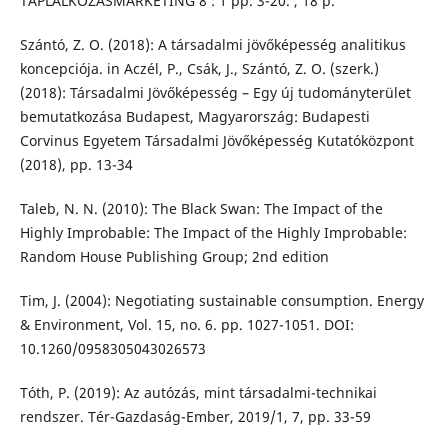
TÁPLÁLKOZÁSMARKETING 8 : 1 pp. 3-20. , 18 p.
Szántó, Z. O. (2018): A társadalmi jövőképesség analitikus
koncepciója. in Aczél, P., Csák, J., Szántó, Z. O. (szerk.)
(2018): Társadalmi Jövőképesség – Egy új tudományterület
bemutatkozása Budapest, Magyarország: Budapesti
Corvinus Egyetem Társadalmi Jövőképesség Kutatóközpont
(2018), pp. 13-34
Taleb, N. N. (2010): The Black Swan: The Impact of the
Highly Improbable: The Impact of the Highly Improbable:
Random House Publishing Group; 2nd edition
Tim, J. (2004): Negotiating sustainable consumption. Energy
& Environment, Vol. 15, no. 6. pp. 1027-1051. DOI:
10.1260/0958305043026573
Tóth, P. (2019): Az autózás, mint társadalmi-technikai
rendszer. Tér-Gazdaság-Ember, 2019/1, 7, pp. 33-59