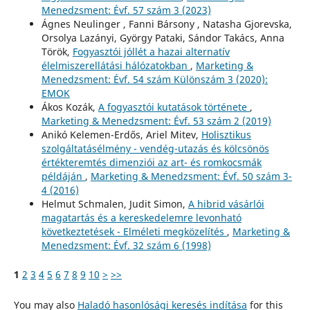
Menedzsment: Évf. 57 szám 3 (2023)
Ágnes Neulinger , Fanni Bársony , Natasha Gjorevska,
Orsolya Lazányi, György Pataki, Sándor Takács, Anna
Török,
Fogyasztói jóllét a hazai alternatív
élelmiszerellátási hálózatokban
,
Marketing &
Menedzsment: Évf. 54 szám Különszám 3 (2020):
EMOK
Ákos Kozák,
A fogyasztói kutatások története
,
Marketing & Menedzsment: Évf. 53 szám 2 (2019)
Anikó Kelemen-Erdős, Ariel Mitev,
Holisztikus
szolgáltatásélmény - vendég-utazás és kölcsönös
értékteremtés dimenziói az art- és romkocsmák
példáján
,
Marketing & Menedzsment: Évf. 50 szám 3-
4 (2016)
Helmut Schmalen, Judit Simon,
A hibrid vásárlói
magatartás és a kereskedelemre levonható
következtetések - Elméleti megközelítés
,
Marketing &
Menedzsment: Évf. 32 szám 6 (1998)
1
2
3
4
5
6
7
8
9
10
>
>>
You may also
Haladó hasonlósági keresés indítása
for this