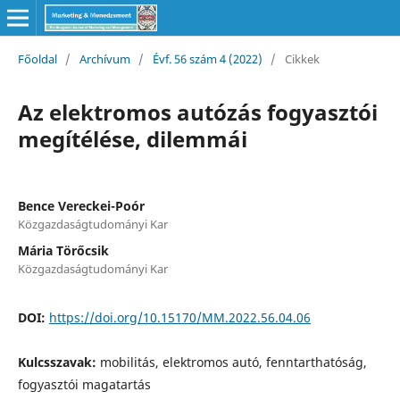
Főoldal
/
Archívum
/
Évf. 56 szám 4 (2022)
/
Cikkek
Az elektromos autózás fogyasztói
megítélése, dilemmái
Bence Vereckei-Poór
Közgazdaságtudományi Kar
Mária Törőcsik
Közgazdaságtudományi Kar
DOI:
https://doi.org/10.15170/MM.2022.56.04.06
Kulcsszavak:
mobilitás, elektromos autó, fenntarthatóság,
fogyasztói magatartás