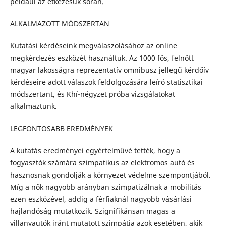
például az étkezésük során.
ALKALMAZOTT MÓDSZERTAN
Kutatási kérdéseink megválaszolásához az online
megkérdezés eszközét használtuk. Az 1000 fős, felnőtt
magyar lakosságra reprezentatív omnibusz jellegű kérdőív
kérdéseire adott válaszok feldolgozására leíró statisztikai
módszertant, és Khí-négyzet próba vizsgálatokat
alkalmaztunk.
LEGFONTOSABB EREDMÉNYEK
A kutatás eredményei egyértelművé tették, hogy a
fogyasztók számára szimpatikus az elektromos autó és
hasznosnak gondolják a környezet védelme szempontjából.
Míg a nők nagyobb arányban szimpatizálnak a mobilitás
ezen eszközével, addig a férfiaknál nagyobb vásárlási
hajlandóság mutatkozik. Szignifikánsan magas a
villanyautók iránt mutatott szimpátia azok esetében, akik