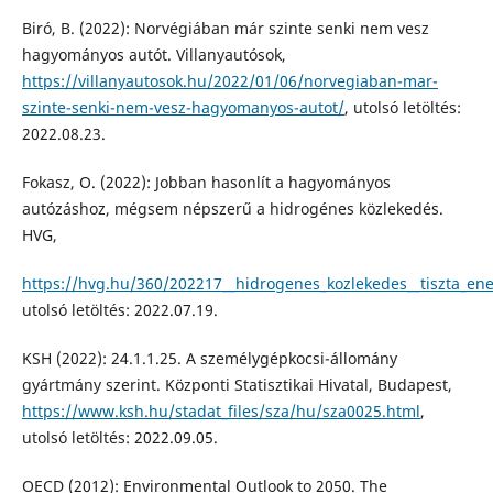
Biró, B. (2022): Norvégiában már szinte senki nem vesz
hagyományos autót. Villanyautósok,
https://villanyautosok.hu/2022/01/06/norvegiaban-mar-
szinte-senki-nem-vesz-hagyomanyos-autot/
, utolsó letöltés:
2022.08.23.
Fokasz, O. (2022): Jobban hasonlít a hagyományos
autózáshoz, mégsem népszerű a hidrogénes közlekedés.
HVG,
https://hvg.hu/360/202217__hidrogenes_kozlekedes__tiszta_ene
utolsó letöltés: 2022.07.19.
KSH (2022): 24.1.1.25. A személygépkocsi-állomány
gyártmány szerint. Központi Statisztikai Hivatal, Budapest,
https://www.ksh.hu/stadat_files/sza/hu/sza0025.html
,
utolsó letöltés: 2022.09.05.
OECD (2012): Environmental Outlook to 2050. The