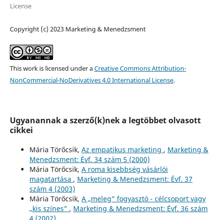
License
Copyright (c) 2023 Marketing & Menedzsment
This work is licensed under a
Creative Commons Attribution-
NonCommercial-NoDerivatives 4.0 International License
.
Ugyanannak a szerző(k)nek a legtöbbet olvasott
cikkei
Mária Törőcsik,
Az empatikus marketing
,
Marketing &
Menedzsment: Évf. 34 szám 5 (2000)
Mária Törőcsik,
A roma kisebbség vásárlói
magatartása
,
Marketing & Menedzsment: Évf. 37
szám 4 (2003)
Mária Törőcsik,
A „meleg” fogyasztó - célcsoport vagy
„kis színes”
,
Marketing & Menedzsment: Évf. 36 szám
4 (2002)