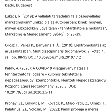
kiadó, Budapest
Lukács, R. (2019): A vállalati társadalmi felelősségvállalás
marketingkommunikációja az autóiparban: kinek, hogyan,
milyen eszközökkel? Egyáltalán - fenntartható-e a mobilitás?,
Marketing & Menedzsment, 39(4-5), o. 28–39.
Orosz T., Veres P., Bányainé T. Á., (2019): Elektromobilitás az
áruszállításban. Multidiszciplináris tudományok, 9. kötet, 1.
sz., pp. 88-95 DOI: 10.35925/j.multi.2019.1.12
Páldy, A. (2020): A COVID-19 világjárvány hatása a
fenntartható fejlődésre – különös tekintettel a
népegészségügyi szempontokra, Nemzeti Népegészségügyi
Központ, Egészségtudomány. 2020.3. DOI:
10.29179/EgTud.2020.3.5-11
Prónay, Sz., Lukovics, M., Kovács, P., Majó-Petri, Z., Ujházi, T.,
Palatinus, Zs., Volosin, M. (2022): Pánik próbája a mérés: