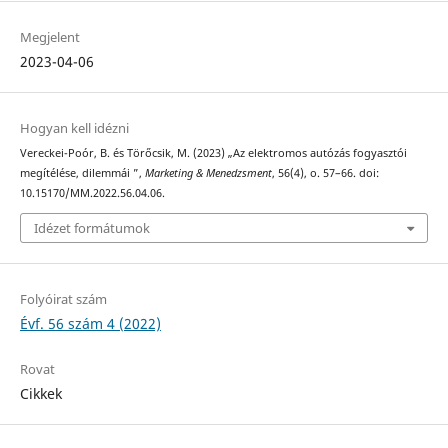
Megjelent
2023-04-06
Hogyan kell idézni
Vereckei-Poór, B. és Törőcsik, M. (2023) „Az elektromos autózás fogyasztói
megítélése, dilemmái ”,
Marketing & Menedzsment
, 56(4), o. 57–66. doi:
10.15170/MM.2022.56.04.06.
Idézet formátumok
Folyóirat szám
Évf. 56 szám 4 (2022)
Rovat
Cikkek