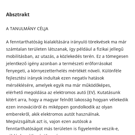
Absztrakt
A TANULMÁNY CÉLJA
A fenntarthatóság kialakítására irányuló törekvések ma már
számtalan területen látszanak, így például a fizikai jellegű
mobilitásban, az utazás, a közlekedés terén. Ez a tömegesen
jelentkező igény azonban a természeti erőforrásokat
fenyegeti, a környezetterhelés mértékét növeli. Különféle
fejlesztési irányok indultak ezen negatív hatások
mérséklésére, amelyek egyik ma már működőképes,
elérhető megoldása az elektromos autó (EV). Kutatásunk
kitért arra, hogy a magyar felnőtt lakosság hogyan vélekedik
ezen innovációról és miképpen gondolkodik az olyan
emberekről, akik elektromos autót használnak.
Megvizsgáltuk azt is, vajon ezen autósok a
fenntarthatóságot más területen is figyelembe veszik-e,