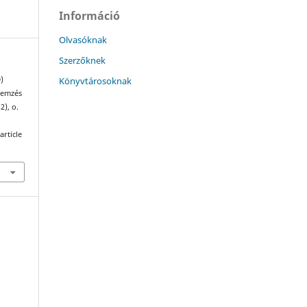
Információ
Olvasóknak
Szerzőknek
Könyvtárosoknak
9)
lemzés
-2), o.
article