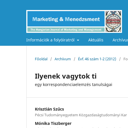
Információk a folyóiratról
Aktuális
Archív
Főoldal
/
Archívum
/
Évf. 46 szám 1-2 (2012)
/
Fo
Ilyenek vagytok ti
egy korrespondenciaelemzés tanulságai
Krisztián Szűcs
Pécsi Tudományegyetem Közgazdaságtudományi Kar
Mónika Tiszberger