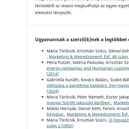
fentiekből az olvasó megtudhatja az egyes egye
elemzési tényezőit.
Ugyanannak a szerző(k)nek a legtöbbet o
Mária Törőcsik, Krisztián Szűcs, Dániel Ke
,
Marketing & Menedzsment: Évf. 48 szám
Petra Putzer, Valéria Pavluska, Krisztián S
energy companies and Hungarian custome
(2014)
Gabriella Kuráth, Kovács Balázs, Szabó-Báli
változása a pandémia hatására. Egy magy
(2024)
Mária Törőcsik, Péter Németh, Eszter Jako
magyar felnőtt lakosság körében
,
Marketi
Miklós Hornyák, Dániel Kehl, Ferenc Kruzsl
kihívásai
,
Marketing & Menedzsment: Évf.
Mária Törőcsik, Krisztián Szűcs,
Új fogyas
szám 2 (2002)