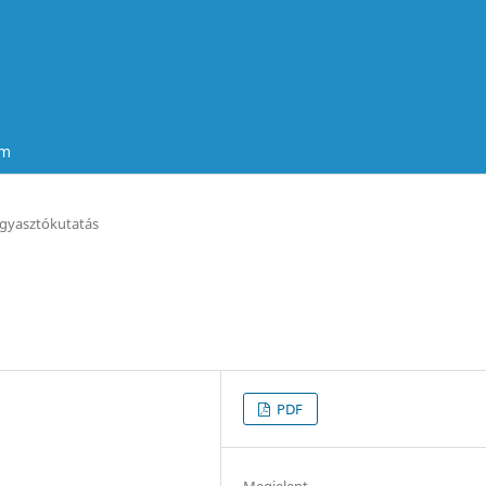
um
gyasztókutatás
PDF
Megjelent