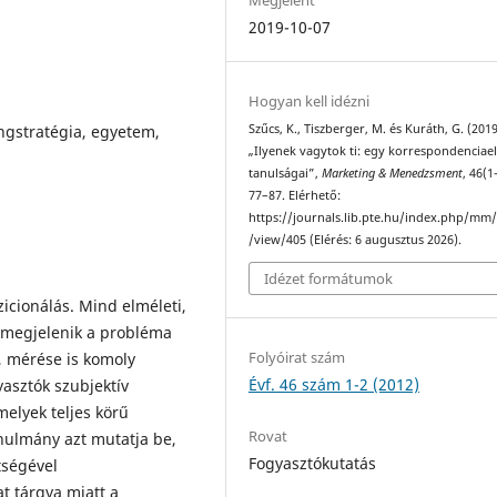
2019-10-07
Hogyan kell idézni
ngstratégia, egyetem,
Szűcs, K., Tiszberger, M. és Kuráth, G. (201
„Ilyenek vagytok ti: egy korrespondenciae
tanulságai”,
Marketing & Menedzsment
, 46(1
77–87. Elérhető:
https://journals.lib.pte.hu/index.php/mm/
/view/405 (Elérés: 6 augusztus 2026).
Idézet formátumok
icionálás. Mind elméleti,
, megjelenik a probléma
Folyóirat szám
, mérése is komoly
Évf. 46 szám 1-2 (2012)
yasztók szubjektív
melyek teljes körű
Rovat
anulmány azt mutatja be,
Fogyasztókutatás
tségével
t tárgya miatt a