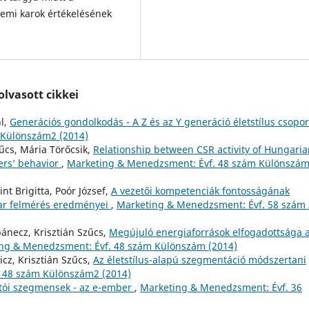
temi karok értékelésének
lvasott cikkei
hl,
Generációs gondolkodás - A Z és az Y generáció életstílus csopor
 Különszám2 (2014)
zűcs, Mária Törőcsik,
Relationship between CSR activity of Hungari
rs’ behavior
,
Marketing & Menedzsment: Évf. 48 szám Különszá
nt Brigitta, Poór József,
A vezetői kompetenciák fontosságának
ar felmérés eredményei
,
Marketing & Menedzsment: Évf. 58 szám 
pánecz, Krisztián Szűcs,
Megújuló energiaforrások elfogadottsága 
ng & Menedzsment: Évf. 48 szám Különszám (2014)
icz, Krisztián Szűcs,
Az életstílus-alapú szegmentáció módszertani
 48 szám Különszám2 (2014)
ztói szegmensek - az e-ember
,
Marketing & Menedzsment: Évf. 36