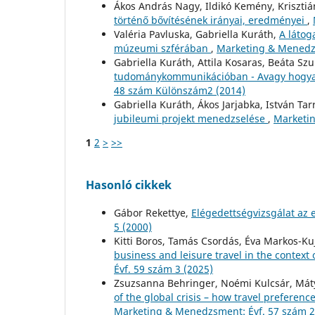
Ákos András Nagy, Ildikó Kemény, Krisztiá
történő bővítésének irányai, eredményei
,
Valéria Pavluska, Gabriella Kuráth,
A látog
múzeumi szférában
,
Marketing & Menedzs
Gabriella Kuráth, Attila Kosaras, Beáta Sz
tudománykommunikációban - Avagy hogyan 
48 szám Különszám2 (2014)
Gabriella Kuráth, Ákos Jarjabka, István Tar
jubileumi projekt menedzselése
,
Marketin
1
2
>
>>
Hasonló cikkek
Gábor Rekettye,
Elégedettségvizsgálat az
5 (2000)
Kitti Boros, Tamás Csordás, Éva Markos-K
business and leisure travel in the contex
Évf. 59 szám 3 (2025)
Zsuzsanna Behringer, Noémi Kulcsár, Mátyá
of the global crisis – how travel prefere
Marketing & Menedzsment: Évf. 57 szám 2