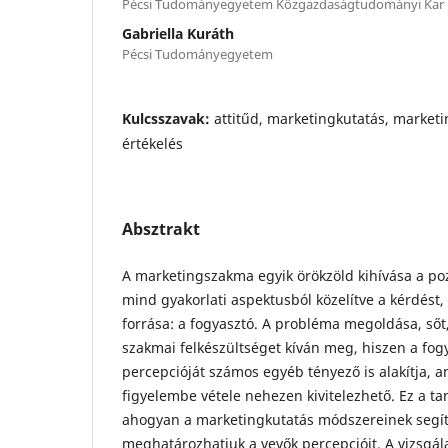
Pécsi Tudományegyetem Közgazdaságtudományi Kar
Gabriella Kuráth
Pécsi Tudományegyetem
Kulcsszavak:
attitűd, marketingkutatás, marketi
értékelés
Absztrakt
A marketingszakma egyik örökzöld kihívása a poz
mind gyakorlati aspektusból közelítve a kérdést
forrása: a fogyasztó. A probléma megoldása, sőt
szakmai felkészültséget kíván meg, hiszen a fog
percepcióját számos egyéb tényező is alakítja, a
figyelembe vétele nehezen kivitelezhető. Ez a t
ahogyan a marketingkutatás módszereinek segí
meghatározhatjuk a vevők percepcióit. A vizsgála