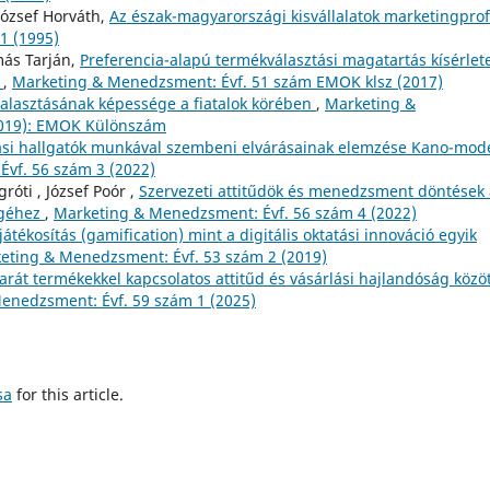
 József Horváth,
Az észak-magyarországi kisvállalatok marketingprofi
1 (1995)
más Tarján,
Preferencia-alapú termékválasztási magatartás kísérlet
l
,
Marketing & Menedzsment: Évf. 51 szám EMOK klsz (2017)
halasztásának képessége a fiatalok körében
,
Marketing &
2019): EMOK Különszám
tási hallgatók munkával szembeni elvárásainak elemzése Kano-mode
vf. 56 szám 3 (2022)
óti , József Poór ,
Szervezeti attitűdök és menedzsment döntések 
égéhez
,
Marketing & Menedzsment: Évf. 56 szám 4 (2022)
játékosítás (gamification) mint a digitális oktatási innováció egyik
eting & Menedzsment: Évf. 53 szám 2 (2019)
rát termékekkel kapcsolatos attitűd és vásárlási hajlandóság közöt
enedzsment: Évf. 59 szám 1 (2025)
sa
for this article.