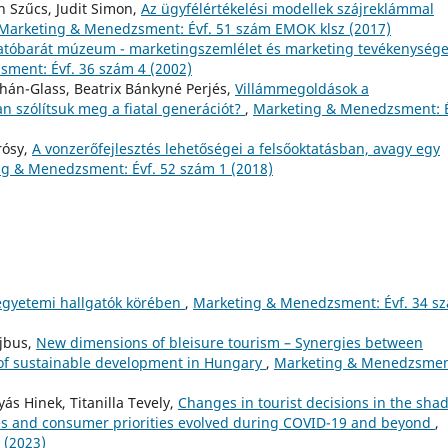
n Szűcs, Judit Simon,
Az ügyfélértékelési modellek szájreklámmal
Marketing & Menedzsment: Évf. 51 szám EMOK klsz (2017)
atóbarát múzeum - marketingszemlélet és marketing tevékenysége
ment: Évf. 36 szám 4 (2002)
uhán-Glass, Beatrix Bánkyné Perjés,
Villámmegoldások a
szólítsuk meg a fiatal generációt?
,
Marketing & Menedzsment: É
rósy,
A vonzerőfejlesztés lehetőségei a felsőoktatásban, avagy egy
g & Menedzsment: Évf. 52 szám 1 (2018)
 egyetemi hallgatók körében
,
Marketing & Menedzsment: Évf. 34 s
ujbus,
New dimensions of bleisure tourism – Synergies between
t of sustainable development in Hungary
,
Marketing & Menedzsmen
s Hinek, Titanilla Tevely,
Changes in tourist decisions in the sha
nces and consumer priorities evolved during COVID-19 and beyond
,
 (2023)