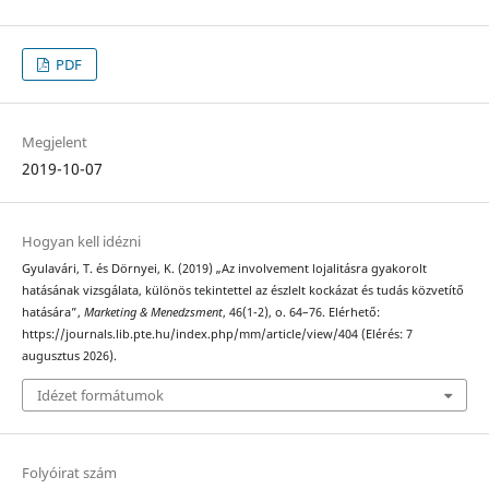
PDF
Megjelent
2019-10-07
Hogyan kell idézni
Gyulavári, T. és Dörnyei, K. (2019) „Az involvement lojalitásra gyakorolt
hatásának vizsgálata, különös tekintettel az észlelt kockázat és tudás közvetítő
hatására”,
Marketing & Menedzsment
, 46(1-2), o. 64–76. Elérhető:
https://journals.lib.pte.hu/index.php/mm/article/view/404 (Elérés: 7
augusztus 2026).
Idézet formátumok
Folyóirat szám