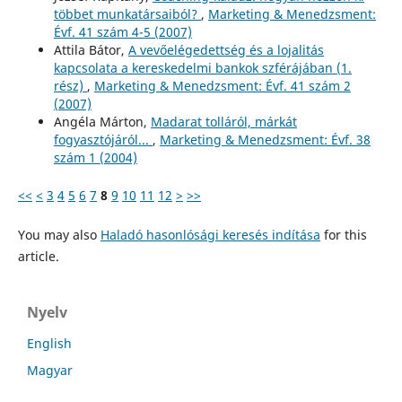
többet munkatársaiból?
,
Marketing & Menedzsment:
Évf. 41 szám 4-5 (2007)
Attila Bátor,
A vevőelégedettség és a lojalitás
kapcsolata a kereskedelmi bankok szférájában (1.
rész)
,
Marketing & Menedzsment: Évf. 41 szám 2
(2007)
Angéla Márton,
Madarat tolláról, márkát
fogyasztójáról...
,
Marketing & Menedzsment: Évf. 38
szám 1 (2004)
<<
<
3
4
5
6
7
8
9
10
11
12
>
>>
You may also
Haladó hasonlósági keresés indítása
for this
article.
Nyelv
English
Magyar