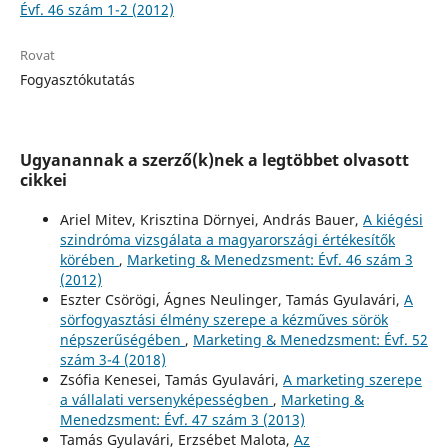
Évf. 46 szám 1-2 (2012)
Rovat
Fogyasztókutatás
Ugyanannak a szerző(k)nek a legtöbbet olvasott
cikkei
Ariel Mitev, Krisztina Dörnyei, András Bauer,
A kiégési
szindróma vizsgálata a magyarországi értékesítők
körében
,
Marketing & Menedzsment: Évf. 46 szám 3
(2012)
Eszter Csörögi, Ágnes Neulinger, Tamás Gyulavári,
A
sörfogyasztási élmény szerepe a kézműves sörök
népszerűségében
,
Marketing & Menedzsment: Évf. 52
szám 3-4 (2018)
Zsófia Kenesei, Tamás Gyulavári,
A marketing szerepe
a vállalati versenyképességben
,
Marketing &
Menedzsment: Évf. 47 szám 3 (2013)
Tamás Gyulavári, Erzsébet Malota,
Az