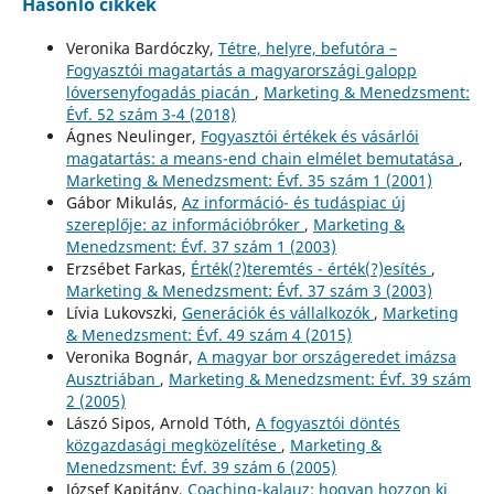
Hasonló cikkek
Veronika Bardóczky,
Tétre, helyre, befutóra –
Fogyasztói magatartás a magyarországi galopp
lóversenyfogadás piacán
,
Marketing & Menedzsment:
Évf. 52 szám 3-4 (2018)
Ágnes Neulinger,
Fogyasztói értékek és vásárlói
magatartás: a means-end chain elmélet bemutatása
,
Marketing & Menedzsment: Évf. 35 szám 1 (2001)
Gábor Mikulás,
Az információ- és tudáspiac új
szereplője: az információbróker
,
Marketing &
Menedzsment: Évf. 37 szám 1 (2003)
Erzsébet Farkas,
Érték(?)teremtés - érték(?)esítés
,
Marketing & Menedzsment: Évf. 37 szám 3 (2003)
Lívia Lukovszki,
Generációk és vállalkozók
,
Marketing
& Menedzsment: Évf. 49 szám 4 (2015)
Veronika Bognár,
A magyar bor országeredet imázsa
Ausztriában
,
Marketing & Menedzsment: Évf. 39 szám
2 (2005)
Lászó Sipos, Arnold Tóth,
A fogyasztói döntés
közgazdasági megközelítése
,
Marketing &
Menedzsment: Évf. 39 szám 6 (2005)
József Kapitány,
Coaching-kalauz: hogyan hozzon ki