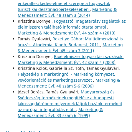
énképilleszkedés-elmélet szerepe a fogyasztók
turisztikai desztinációértékelésében
,
Marketing &
Menedzsment: Évf. 48 szám 3 (2014)
Krisztina Dörnyei,
Fogyasztói magatartásvizsgálatok az
élelmiszeren található információtartalomról
,
Marketing & Menedzsment: Évf. 44 szám 4 (2010)
Tamás Gyulavári,
Rekettye Gábor: Multidimenzionális
árazás. Akadémiai Kiadó, Budapest, 2011
,
Marketing
& Menedzsment: Évf. 45 szám 3 (2011)
Krisztina Dörnyei,
Bioélelmiszer fogyasztási szokások
,
Marketing & Menedzsment: Évf. 42 szám 4 (2008)
Krisztina Kolos, Gabriella Sz. Tóth, Tamás Gyulavári,
Helyzetkép a marketingről - Marketing környezet,
vevőorientáció és marketingszervezet
,
Marketing &
Menedzsment: Évf. 40 szám 5-6 (2006)
József Berács, Tamás Gyulavári,
Magyarország és
Svédország termékeinek megítélése a budapesti
lakosság körében: milyennek látjuk hazánk termékeit
az európai integrálódás előtt
,
Marketing &
Menedzsment: Évf. 33 szám 6 (1999)