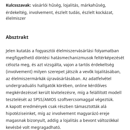
Kulcsszavak:
vásárlói hűség, lojalitás, márkahűség,
érdekeltég, involvement, észlelt tudás, észlelt kockázat,
élelmiszer
Absztrakt
Jelen kutatás a fogyasztói élelmiszervásárlási folyamatban
megfigyelhető döntési hatásmechanizmusok feltérképezését
célozta meg, és azt vizsgálta, vajon a tartós érdekeltség
(involvement) milyen szerepet játszik a vevők lojalitásában,
az élelmiszermárkák újravásárlásában. Az adatfelvétel
undergraduális hallgatók körében, online kérdőíves
megkérdezéssel került kivitelezésre, míg a felállított modell
tesztelését az SPSS/AMOS szoftvercsomaggal végeztük.
A kapott eredmények csak részben támasztották alá
hipotéziseinket, míg az involvement magyarázó ereje
magasnak bizonyult, addig a lojalitás a bevont változókkal
kevésbé volt megragadható.