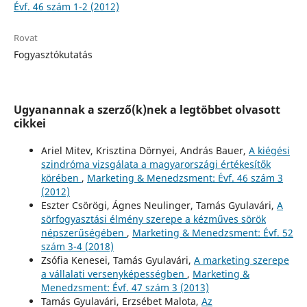
Évf. 46 szám 1-2 (2012)
Rovat
Fogyasztókutatás
Ugyanannak a szerző(k)nek a legtöbbet olvasott
cikkei
Ariel Mitev, Krisztina Dörnyei, András Bauer,
A kiégési
szindróma vizsgálata a magyarországi értékesítők
körében
,
Marketing & Menedzsment: Évf. 46 szám 3
(2012)
Eszter Csörögi, Ágnes Neulinger, Tamás Gyulavári,
A
sörfogyasztási élmény szerepe a kézműves sörök
népszerűségében
,
Marketing & Menedzsment: Évf. 52
szám 3-4 (2018)
Zsófia Kenesei, Tamás Gyulavári,
A marketing szerepe
a vállalati versenyképességben
,
Marketing &
Menedzsment: Évf. 47 szám 3 (2013)
Tamás Gyulavári, Erzsébet Malota,
Az