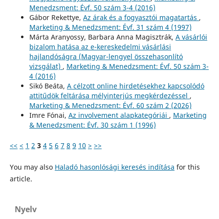
Menedzsment: Évf. 50 szám 3-4 (2016)
Gábor Rekettye,
Az árak és a fogyasztói magatartás
,
Marketing & Menedzsment: Évf. 31 szám 4 (1997)
Márta Aranyossy, Barbara Anna Magisztrák,
A vásárlói
bizalom hatása az e-kereskedelmi vásárlási
hajlandóságra (Magyar-lengyel összehasonlító
vizsgálat)
,
Marketing & Menedzsment: Évf. 50 szám 3-
4 (2016)
Sikó Beáta,
A célzott online hirdetésekhez kapcsolódó
attitűdök feltárása mélyinterjús megkérdezéssel
,
Marketing & Menedzsment: Évf. 60 szám 2 (2026)
Imre Fónai,
Az involvement alapkategóriái
,
Marketing
& Menedzsment: Évf. 30 szám 1 (1996)
<<
<
1
2
3
4
5
6
7
8
9
10
>
>>
You may also
Haladó hasonlósági keresés indítása
for this
article.
Nyelv