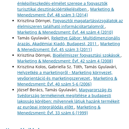
énképilleszkedés-elmélet szerepe a fogyasztók
turisztikai desztinációértékelésében
,
Marketing &
Menedzsment: Évf. 48 szám 3 (2014)
Krisztina Dörnyei,
Fogyasztói magatartásvizsgálatok az
élelmiszeren található információtartalomról
,
Marketing & Menedzsment: Évf. 44 szám 4 (2010)
Tamás Gyulavári,
Rekettye Gábor: Multidimenzionális
árazás. Akadémiai Kiadó, Budapest, 2011
,
Marketing
& Menedzsment: Évf. 45 szám 3 (2011)
Krisztina Dörnyei,
Bioélelmiszer fogyasztási szokások
,
Marketing & Menedzsment: Évf. 42 szám 4 (2008)
Krisztina Kolos, Gabriella Sz. Tóth, Tamás Gyulavári,
Helyzetkép a marketingről - Marketing környezet,
vevőorientáció és marketingszervezet
,
Marketing &
Menedzsment: Évf. 40 szám 5-6 (2006)
József Berács, Tamás Gyulavári,
Magyarország és
Svédország termékeinek megítélése a budapesti
lakosság körében: milyennek látjuk hazánk termékeit
az európai integrálódás előtt
,
Marketing &
Menedzsment: Évf. 33 szám 6 (1999)