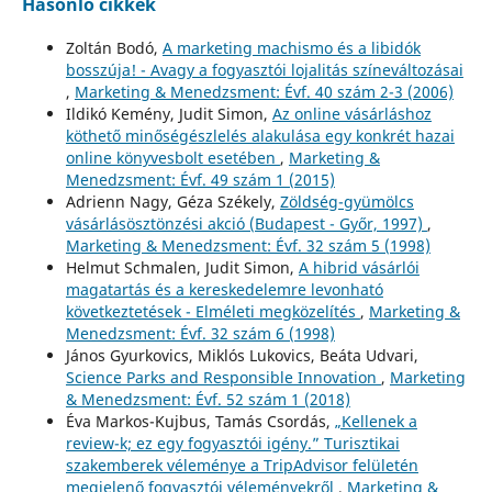
Hasonló cikkek
Zoltán Bodó,
A marketing machismo és a libidók
bosszúja! - Avagy a fogyasztói lojalitás színeváltozásai
,
Marketing & Menedzsment: Évf. 40 szám 2-3 (2006)
Ildikó Kemény, Judit Simon,
Az online vásárláshoz
köthető minőségészlelés alakulása egy konkrét hazai
online könyvesbolt esetében
,
Marketing &
Menedzsment: Évf. 49 szám 1 (2015)
Adrienn Nagy, Géza Székely,
Zöldség-gyümölcs
vásárlásösztönzési akció (Budapest - Győr, 1997)
,
Marketing & Menedzsment: Évf. 32 szám 5 (1998)
Helmut Schmalen, Judit Simon,
A hibrid vásárlói
magatartás és a kereskedelemre levonható
következtetések - Elméleti megközelítés
,
Marketing &
Menedzsment: Évf. 32 szám 6 (1998)
János Gyurkovics, Miklós Lukovics, Beáta Udvari,
Science Parks and Responsible Innovation
,
Marketing
& Menedzsment: Évf. 52 szám 1 (2018)
Éva Markos-Kujbus, Tamás Csordás,
„Kellenek a
review-k; ez egy fogyasztói igény.” Turisztikai
szakemberek véleménye a TripAdvisor felületén
megjelenő fogyasztói véleményekről
,
Marketing &