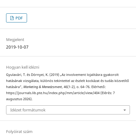
PDF
Megjelent
2019-10-07
Hogyan kell idézni
Gyulavári, T. és Dörnyei, K. (2019) „Az involvement lojalitásra gyakorolt
hatásának vizsgálata, különös tekintettel az észlelt kockázat és tudás közvetítő
hatására”,
Marketing & Menedzsment
, 46(1-2), o. 64–76. Elérhető:
https://journals.lib.pte.hu/index.php/mm/article/view/404 (Elérés: 7
augusztus 2026).
Idézet formátumok
Folyóirat szám