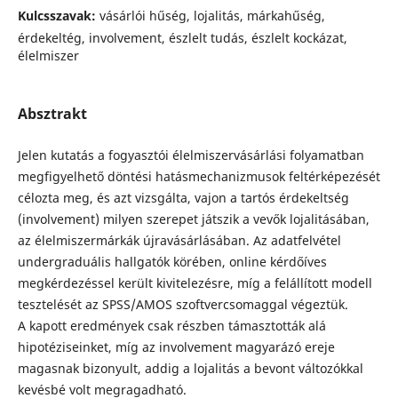
Kulcsszavak:
vásárlói hűség, lojalitás, márkahűség,
érdekeltég, involvement, észlelt tudás, észlelt kockázat,
élelmiszer
Absztrakt
Jelen kutatás a fogyasztói élelmiszervásárlási folyamatban
megfigyelhető döntési hatásmechanizmusok feltérképezését
célozta meg, és azt vizsgálta, vajon a tartós érdekeltség
(involvement) milyen szerepet játszik a vevők lojalitásában,
az élelmiszermárkák újravásárlásában. Az adatfelvétel
undergraduális hallgatók körében, online kérdőíves
megkérdezéssel került kivitelezésre, míg a felállított modell
tesztelését az SPSS/AMOS szoftvercsomaggal végeztük.
A kapott eredmények csak részben támasztották alá
hipotéziseinket, míg az involvement magyarázó ereje
magasnak bizonyult, addig a lojalitás a bevont változókkal
kevésbé volt megragadható.