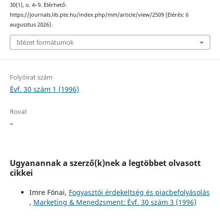
30(1), o. 4–9. Elérhető:
https://journals.lib.pte.hu/index.php/mm/article/view/2509 (Elérés: 6
augusztus 2026).
Idézet formátumok
Folyóirat szám
Évf. 30 szám 1 (1996)
Rovat
–
Ugyanannak a szerző(k)nek a legtöbbet olvasott
cikkei
Imre Fónai,
Fogyasztói érdekeltség és piacbefolyásolás
,
Marketing & Menedzsment: Évf. 30 szám 3 (1996)