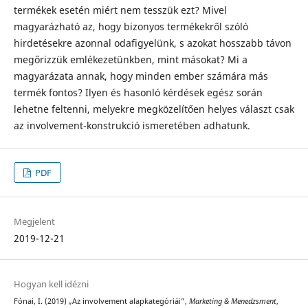
termékek esetén miért nem tesszük ezt? Mivel
magyarázható az, hogy bizonyos termékekről szóló
hirdetésekre azonnal odafigyelünk, s azokat hosszabb távon
megőrizzük emlékezetünkben, mint másokat? Mi a
magyarázata annak, hogy minden ember számára más
termék fontos? Ilyen és hasonló kérdések egész során
lehetne feltenni, melyekre megközelítően helyes választ csak
az involvement-konstrukció ismeretében adhatunk.
PDF
Megjelent
2019-12-21
Hogyan kell idézni
Fónai, I. (2019) „Az involvement alapkategóriái”,
Marketing & Menedzsment
,