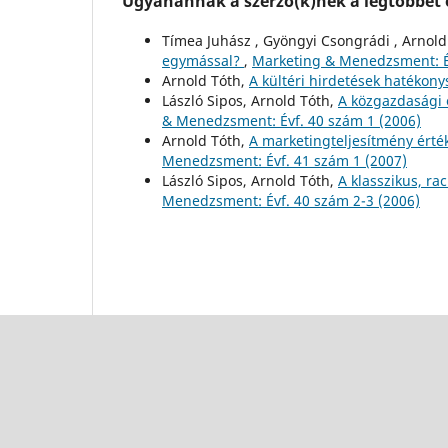
Ugyanannak a szerző(k)nek a legtöbbet o
Tímea Juhász , Gyöngyi Csongrádi , Arnold
egymással?
,
Marketing & Menedzsment: Év
Arnold Tóth,
A kültéri hirdetések hatékon
László Sipos, Arnold Tóth,
A közgazdasági é
& Menedzsment: Évf. 40 szám 1 (2006)
Arnold Tóth,
A marketingteljesítmény érté
Menedzsment: Évf. 41 szám 1 (2007)
László Sipos, Arnold Tóth,
A klasszikus, r
Menedzsment: Évf. 40 szám 2-3 (2006)