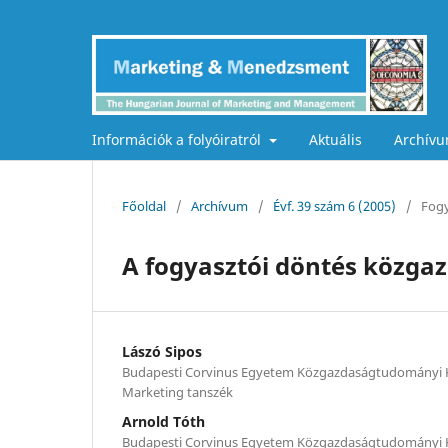
Információk a folyóiratról
Aktuális
Archív
Főoldal
/
Archívum
/
Évf. 39 szám 6 (2005)
/
Fogy
A fogyasztói döntés közga
Lászó Sipos
Budapesti Corvinus Egyetem Közgazdaságtudományi 
Marketing tanszék
Arnold Tóth
Budapesti Corvinus Egyetem Közgazdaságtudományi 