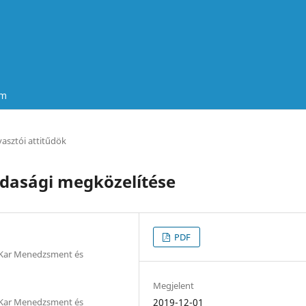
um
asztói attitűdök
zdasági megközelítése
PDF
Kar Menedzsment és
Megjelent
Kar Menedzsment és
2019-12-01