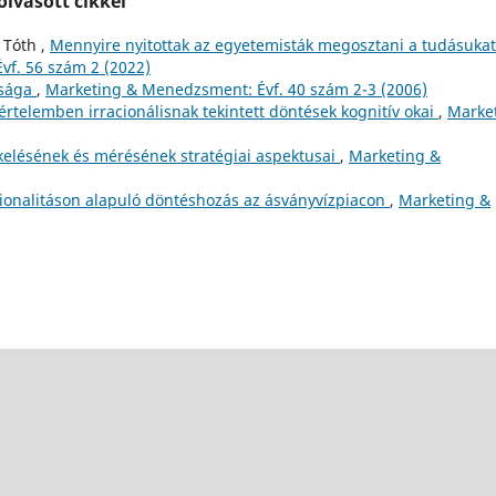
lvasott cikkei
 Tóth ,
Mennyire nyitottak az egyetemisták megosztani a tudásukat
f. 56 szám 2 (2022)
ysága
,
Marketing & Menedzsment: Évf. 40 szám 2-3 (2006)
rtelemben irracionálisnak tekintett döntések kognitív okai
,
Marke
kelésének és mérésének stratégiai aspektusai
,
Marketing &
acionalitáson alapuló döntéshozás az ásványvízpiacon
,
Marketing &