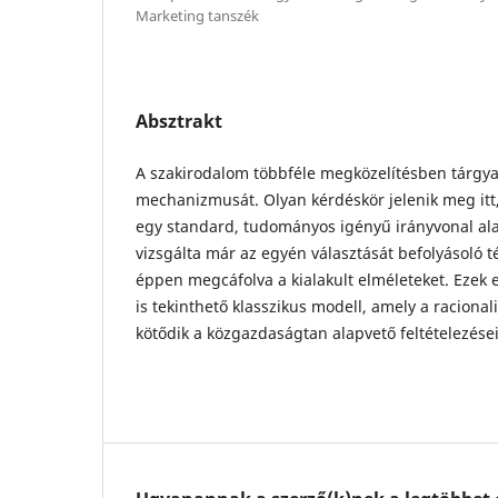
Marketing tanszék
Absztrakt
A szakirodalom többféle megközelítésben tárgyal
mechanizmusát. Olyan kérdéskör jelenik meg it
egy standard, tudományos igényű irányvonal alap
vizsgálta már az egyén választását befolyásoló t
éppen megcáfolva a kialakult elméleteket. Ezek 
is tekinthető klasszikus modell, amely a racional
kötődik a közgazdaságtan alapvető feltételezése