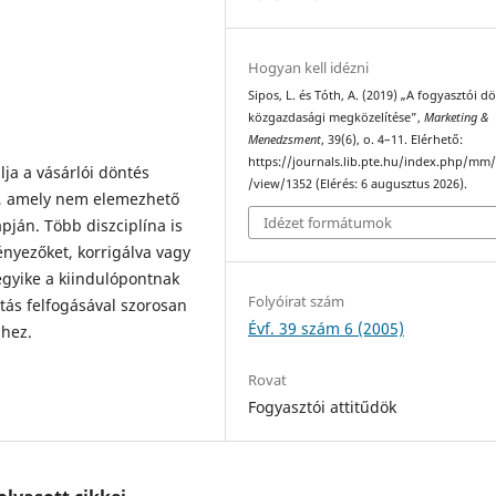
Hogyan kell idézni
Sipos, L. és Tóth, A. (2019) „A fogyasztói d
közgazdasági megközelítése”,
Marketing &
Menedzsment
, 39(6), o. 4–11. Elérhető:
https://journals.lib.pte.hu/index.php/mm/
ja a vásárlói döntés
/view/1352 (Elérés: 6 augusztus 2026).
t, amely nem elemezhető
Idézet formátumok
ján. Több diszciplína is
ényezőket, korrigálva vagy
egyike a kiindulópontnak
Folyóirat szám
itás felfogásával szorosan
Évf. 39 szám 6 (2005)
ihez.
Rovat
Fogyasztói attitűdök