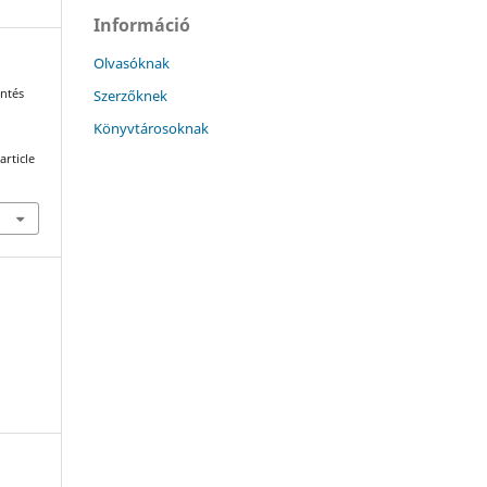
Információ
Olvasóknak
Szerzőknek
öntés
Könyvtárosoknak
article