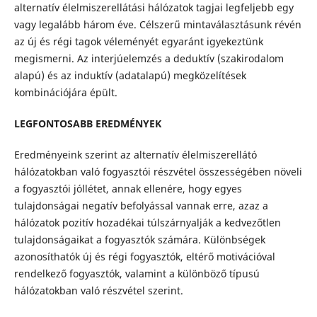
alternatív élelmiszerellátási hálózatok tagjai legfeljebb egy
vagy legalább három éve. Célszerű mintaválasztásunk révén
az új és régi tagok véleményét egyaránt igyekeztünk
megismerni. Az interjúelemzés a deduktív (szakirodalom
alapú) és az induktív (adatalapú) megközelítések
kombinációjára épült.
LEGFONTOSABB EREDMÉNYEK
Eredményeink szerint az alternatív élelmiszerellátó
hálózatokban való fogyasztói részvétel összességében növeli
a fogyasztói jóllétet, annak ellenére, hogy egyes
tulajdonságai negatív befolyással vannak erre, azaz a
hálózatok pozitív hozadékai túlszárnyalják a kedvezőtlen
tulajdonságaikat a fogyasztók számára. Különbségek
azonosíthatók új és régi fogyasztók, eltérő motivációval
rendelkező fogyasztók, valamint a különböző típusú
hálózatokban való részvétel szerint.