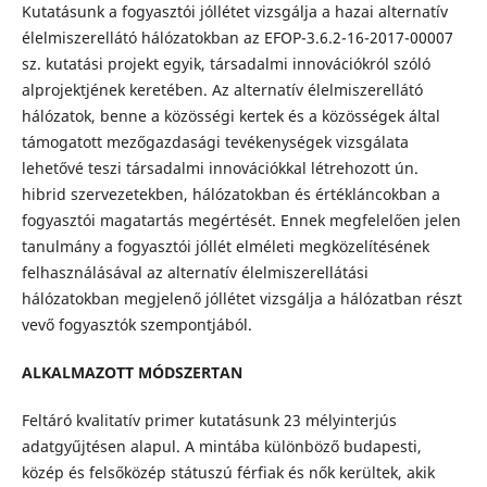
Kutatásunk a fogyasztói jóllétet vizsgálja a hazai alternatív
élelmiszerellátó hálózatokban az EFOP-3.6.2-16-2017-00007
sz. kutatási projekt egyik, társadalmi innovációkról szóló
alprojektjének keretében. Az alternatív élelmiszerellátó
hálózatok, benne a közösségi kertek és a közösségek által
támogatott mezőgazdasági tevékenységek vizsgálata
lehetővé teszi társadalmi innovációkkal létrehozott ún.
hibrid szervezetekben, hálózatokban és értékláncokban a
fogyasztói magatartás megértését. Ennek megfelelően jelen
tanulmány a fogyasztói jóllét elméleti megközelítésének
felhasználásával az alternatív élelmiszerellátási
hálózatokban megjelenő jóllétet vizsgálja a hálózatban részt
vevő fogyasztók szempontjából.
ALKALMAZOTT MÓDSZERTAN
Feltáró kvalitatív primer kutatásunk 23 mélyinterjús
adatgyűjtésen alapul. A mintába különböző budapesti,
közép és felsőközép státuszú férfiak és nők kerültek, akik