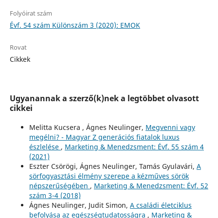
Folyóirat szám
Évf. 54 szám Különszám 3 (2020): EMOK
Rovat
Cikkek
Ugyanannak a szerző(k)nek a legtöbbet olvasott
cikkei
Melitta Kucsera , Ágnes Neulinger,
Megvenni vagy
megélni? - Magyar Z generációs fiatalok luxus
észlelése
,
Marketing & Menedzsment: Évf. 55 szám 4
(2021)
Eszter Csörögi, Ágnes Neulinger, Tamás Gyulavári,
A
sörfogyasztási élmény szerepe a kézműves sörök
népszerűségében
,
Marketing & Menedzsment: Évf. 52
szám 3-4 (2018)
Ágnes Neulinger, Judit Simon,
A családi életciklus
befolyása az egészségtudatosságra
,
Marketing &