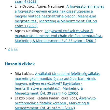
szám 4 (2023)
Lilla Orovicz, Ágnes Neulinger,
A fogyasztói élmény és
a fogyasztók egyéni értékeinek összefüggései a
magyar vintage használtruha-piacon: Means-End
megközelítés
,
Marketing & Menedzsment: Évf. 59
szám 1 (2025)
Ágnes Neulinger,
Fogyasztói értékek és vásárlói
magatartás: a means-end chain elmélet bemutatása
,
Marketing & Menedzsment: Évf. 35 szám 1 (2001)
1
2
>
>>
Hasonló cikkek
Rita Lukács,
A vállalati társadalmi felelősségvállalás
marketingkommunikációja az autóiparban: kinek,
hogyan, milyen eszközökkel? Egyáltalán -
fenntartható-e a mobilitás?
,
Marketing &
Menedzsment: Évf. 39 szám 4-5 (2005)
László Sipos, Katalin Pádár, Réka Soós,
Ásványvíz-
preferenciák a fiatalok körében
,
Marketing &
Menedzsment: Évf. 41 szám 3 (2007)