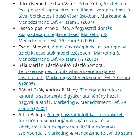
Ildikó Németh, Zoltán Veres, Péter Kuba,
Az életstílus
és a pénzzel kapcsolatos beállítódás szerepe a hosszú
távú, befektetés típusú vásárlásokban
,
Marketing &
Menedzsment: Évf. 41 szám 3 (2007)
Lászó Sipos, Arnold Tóth,
A fogyasztói döntés
közgazdasági megközelítése
,
Marketing &
Menedzsment: Évf. 39 szám 6 (2005)
Eszter Megyeri,
A méltányosság helye és szerepe az
üzleti kapcsolatok modellezésében
,
Marketing &
Menedzsment: Évf. 46 szám 1-2 (2012)
Béla Marián, László Mérő, László Somorai,
Tervszerűség és impulzivitás a szerencsejáték-
vásárlásnál
,
Marketing & Menedzsment: Évf. 39 szám
6 (2005)
Róbert Csák, András R. Nagy,
Támogató trendek: a
kulturális szponzoráció gyakorlata néhány hazai
nagyvállalatnál
,
Marketing & Menedzsment: Évf. 39
szám 6 (2005)
Attila Balogh,
A meghosszabbított kar: a vevőközeli
funkciók outsourcingjának sajátosságai és a
kihelyezési döntés operacionalizálhatóságának
szempontjai
,
Marketing & Menedzsment: Évf. 39 szám