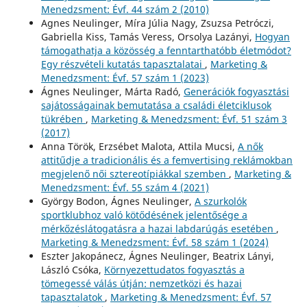
Menedzsment: Évf. 44 szám 2 (2010)
Agnes Neulinger, Míra Júlia Nagy, Zsuzsa Petróczi,
Gabriella Kiss, Tamás Veress, Orsolya Lazányi,
Hogyan
támogathatja a közösség a fenntarthatóbb életmódot?
Egy részvételi kutatás tapasztalatai
,
Marketing &
Menedzsment: Évf. 57 szám 1 (2023)
Ágnes Neulinger, Márta Radó,
Generációk fogyasztási
sajátosságainak bemutatása a családi életciklusok
tükrében
,
Marketing & Menedzsment: Évf. 51 szám 3
(2017)
Anna Török, Erzsébet Malota, Attila Mucsi,
A nők
attitűdje a tradicionális és a femvertising reklámokban
megjelenő női sztereotípiákkal szemben
,
Marketing &
Menedzsment: Évf. 55 szám 4 (2021)
György Bodon, Ágnes Neulinger,
A szurkolók
sportklubhoz való kötődésének jelentősége a
mérkőzéslátogatásra a hazai labdarúgás esetében
,
Marketing & Menedzsment: Évf. 58 szám 1 (2024)
Eszter Jakopánecz, Ágnes Neulinger, Beatrix Lányi,
László Csóka,
Környezettudatos fogyasztás a
tömegessé válás útján: nemzetközi és hazai
tapasztalatok
,
Marketing & Menedzsment: Évf. 57