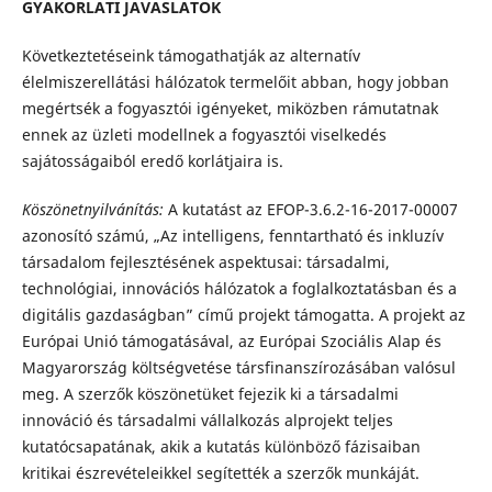
GYAKORLATI JAVASLATOK
Következtetéseink támogathatják az alternatív
élelmiszerellátási hálózatok termelőit abban, hogy jobban
megértsék a fogyasztói igényeket, miközben rámutatnak
ennek az üzleti modellnek a fogyasztói viselkedés
sajátosságaiból eredő korlátjaira is.
Köszönetnyilvánítás:
A kutatást az EFOP-3.6.2-16-2017-00007
azonosító számú, „Az intelligens, fenntartható és inkluzív
társadalom fejlesztésének aspektusai: társadalmi,
technológiai, innovációs hálózatok a foglalkoztatásban és a
digitális gazdaságban” című projekt támogatta. A projekt az
Európai Unió támogatásával, az Európai Szociális Alap és
Magyarország költségvetése társfinanszírozásában valósul
meg. A szerzők köszönetüket fejezik ki a társadalmi
innováció és társadalmi vállalkozás alprojekt teljes
kutatócsapatának, akik a kutatás különböző fázisaiban
kritikai észrevételeikkel segítették a szerzők munkáját.