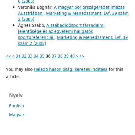
6 (2005)
Veronika Bognár,
A magyar bor országeredet imázsa
Ausztriában
,
Marketing & Menedzsment: Évf. 39 szám
2 (2005)
Ágnes Szabó,
A szabadidősport társadalmi
jelentősége és az egyetemi hallgatók
sportpreferenciái
,
Marketing & Menedzsment: Évf. 39
szám 2 (2005)
<<
<
31
32
33
34
35
36
37
38
39
40
>
>>
You may also
Haladó hasonlósági keresés indítása
for this
article.
Nyelv
English
Magyar