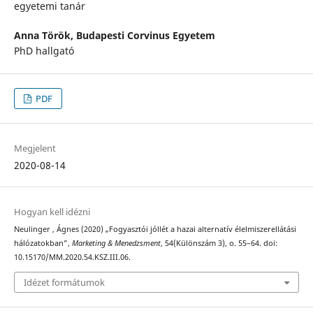
egyetemi tanár
Anna Török,
Budapesti Corvinus Egyetem
PhD hallgató
PDF
Megjelent
2020-08-14
Hogyan kell idézni
Neulinger , Ágnes (2020) „Fogyasztói jóllét a hazai alternatív élelmiszerellátási
hálózatokban”,
Marketing & Menedzsment
, 54(Különszám 3), o. 55–64. doi:
10.15170/MM.2020.54.KSZ.III.06.
Idézet formátumok