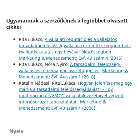
Ugyanannak a szerző(k)nek a legtöbbet olvasott
cikkei
Rita Lukács,
A vállalati reputáció és a vállalatok
társadalmi felelősségvállalása érintetti szempontból -
kvalitatív kutatás egy bevásárlóközösségben
,
Marketing & Menedzsment: Évf. 49 szám 4 (2015)
Rita Lukács, Nóra Nyirő,
A társadalmi felelősség-
vállalás és a médiapiac összefüggései
,
Marketing &
Menedzsment: Évf. 44 szám 1 (2010)
Katalin Nádasi, Rita Lukács,
Hogyan jelenítse meg egy
márka a társadalmi felelősségvállalást? - Egy
multinacionális FMCG vállalatok vezetőivel végzett
interjúsorozat tapasztalatai
,
Marketing &
Menedzsment: Évf. 40 szám 4 (2006)
Nyelv