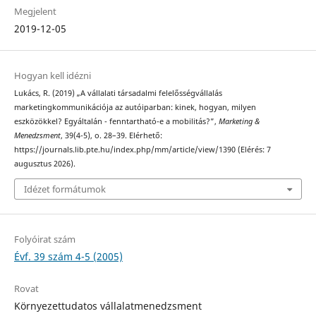
Megjelent
2019-12-05
Hogyan kell idézni
Lukács, R. (2019) „A vállalati társadalmi felelősségvállalás
marketingkommunikációja az autóiparban: kinek, hogyan, milyen
eszközökkel? Egyáltalán - fenntartható-e a mobilitás?”,
Marketing &
Menedzsment
, 39(4-5), o. 28–39. Elérhető:
https://journals.lib.pte.hu/index.php/mm/article/view/1390 (Elérés: 7
augusztus 2026).
Idézet formátumok
Folyóirat szám
Évf. 39 szám 4-5 (2005)
Rovat
Környezettudatos vállalatmenedzsment