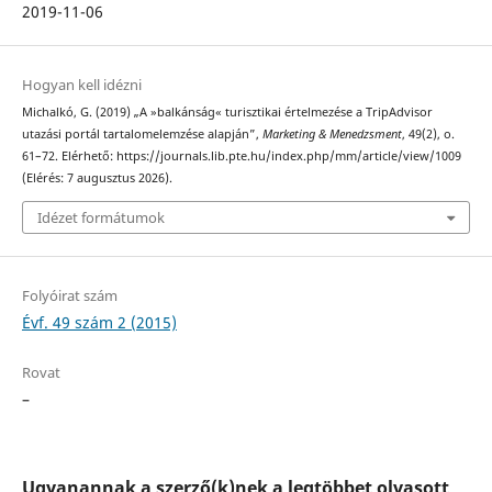
2019-11-06
Hogyan kell idézni
Michalkó, G. (2019) „A »balkánság« turisztikai értelmezése a TripAdvisor
utazási portál tartalomelemzése alapján”,
Marketing & Menedzsment
, 49(2), o.
61–72. Elérhető: https://journals.lib.pte.hu/index.php/mm/article/view/1009
(Elérés: 7 augusztus 2026).
Idézet formátumok
Folyóirat szám
Évf. 49 szám 2 (2015)
Rovat
–
Ugyanannak a szerző(k)nek a legtöbbet olvasott