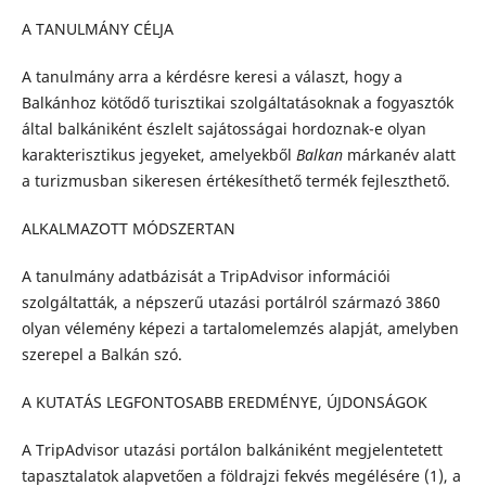
A TANULMÁNY CÉLJA
A tanulmány arra a kérdésre keresi a választ, hogy a
Balkánhoz kötődő turisztikai szolgáltatásoknak a fogyasztók
által balkániként észlelt sajátosságai hordoznak-e olyan
karakterisztikus jegyeket, amelyekből
Balkan
márkanév alatt
a turizmusban sikeresen értékesíthető termék fejleszthető.
ALKALMAZOTT MÓDSZERTAN
A tanulmány adatbázisát a TripAdvisor információi
szolgáltatták, a népszerű utazási portálról származó 3860
olyan vélemény képezi a tartalomelemzés alapját, amelyben
szerepel a Balkán szó.
A KUTATÁS LEGFONTOSABB EREDMÉNYE, ÚJDONSÁGOK
A TripAdvisor utazási portálon balkániként megjelentetett
tapasztalatok alapvetően a földrajzi fekvés megélésére (1), a