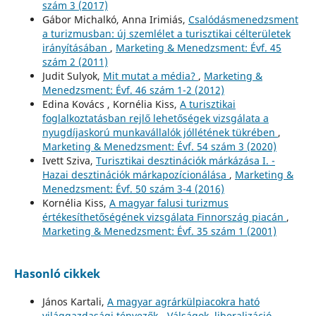
szám 3 (2017)
Gábor Michalkó, Anna Irimiás,
Csalódásmenedzsment
a turizmusban: új szemlélet a turisztikai célterületek
irányításában
,
Marketing & Menedzsment: Évf. 45
szám 2 (2011)
Judit Sulyok,
Mit mutat a média?
,
Marketing &
Menedzsment: Évf. 46 szám 1-2 (2012)
Edina Kovács , Kornélia Kiss,
A turisztikai
foglalkoztatásban rejlő lehetőségek vizsgálata a
nyugdíjaskorú munkavállalók jóllétének tükrében
,
Marketing & Menedzsment: Évf. 54 szám 3 (2020)
Ivett Sziva,
Turisztikai desztinációk márkázása I. -
Hazai desztinációk márkapozícionálása
,
Marketing &
Menedzsment: Évf. 50 szám 3-4 (2016)
Kornélia Kiss,
A magyar falusi turizmus
értékesíthetőségének vizsgálata Finnország piacán
,
Marketing & Menedzsment: Évf. 35 szám 1 (2001)
Hasonló cikkek
János Kartali,
A magyar agrárkülpiacokra ható
világgazdasági tényezők - Válságok, liberalizáció,