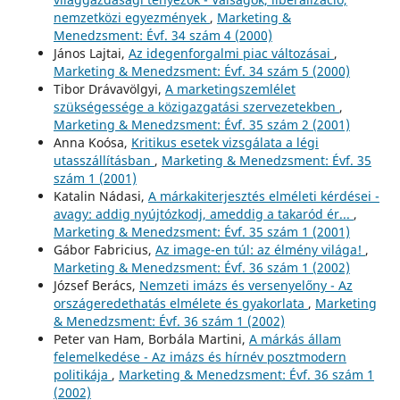
nemzetközi egyezmények
,
Marketing &
Menedzsment: Évf. 34 szám 4 (2000)
János Lajtai,
Az idegenforgalmi piac változásai
,
Marketing & Menedzsment: Évf. 34 szám 5 (2000)
Tibor Drávavölgyi,
A marketingszemlélet
szükségessége a közigazgatási szervezetekben
,
Marketing & Menedzsment: Évf. 35 szám 2 (2001)
Anna Koósa,
Kritikus esetek vizsgálata a légi
utasszállításban
,
Marketing & Menedzsment: Évf. 35
szám 1 (2001)
Katalin Nádasi,
A márkakiterjesztés elméleti kérdései -
avagy: addig nyújtózkodj, ameddig a takaród ér...
,
Marketing & Menedzsment: Évf. 35 szám 1 (2001)
Gábor Fabricius,
Az image-en túl: az élmény világa!
,
Marketing & Menedzsment: Évf. 36 szám 1 (2002)
József Berács,
Nemzeti imázs és versenyelőny - Az
országeredethatás elmélete és gyakorlata
,
Marketing
& Menedzsment: Évf. 36 szám 1 (2002)
Peter van Ham, Borbála Martini,
A márkás állam
felemelkedése - Az imázs és hírnév posztmodern
politikája
,
Marketing & Menedzsment: Évf. 36 szám 1
(2002)