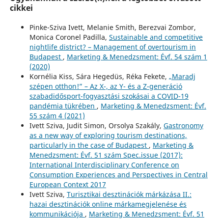
cikkei
Pinke-Sziva Ivett, Melanie Smith, Berezvai Zombor,
Monica Coronel Padilla,
Sustainable and competitive
nightlife district? – Management of overtourism in
Budapest
,
Marketing & Menedzsment: Évf. 54 szám 1
(2020)
Kornélia Kiss, Sára Hegedüs, Réka Fekete,
„Maradj
szépen otthon!” – Az X-, az Y- és a Z-generáció
szabadidősport-fogyasztási szokásai a COVID-19
pandémia tükrében
,
Marketing & Menedzsment: Évf.
55 szám 4 (2021)
Ivett Sziva, Judit Simon, Orsolya Szakály,
Gastronomy
as a new way of exploring tourism destinations,
particularly in the case of Budapest
,
Marketing &
Menedzsment: Évf. 51 szám Spec.issue (2017):
International Interdisciplinary Conference on
Consumption Experiences and Perspectives in Central
European Context 2017
Ivett Sziva,
Turisztikai desztinációk márkázása II.:
hazai desztinációk online márkamegjelenése és
kommunikációja
,
Marketing & Menedzsment: Évf. 51