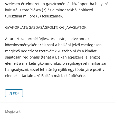
szélesen értelmezett, a gasztronómiát középpontba helyező
kulturális tradíciókra (2) és a mindezekből építkező
turisztikai miliőre (3) fókuszálnak.
GYAKORLATI/GAZDASÁGPOLITIKAI JAVASLATOK
A turisztikai termékfejlesztés során, illetve annak
következményeként célszerű a balkáni jelző esetlegesen
meglévő negatív összetevőit kiküszöbölni és a kínálat
sajátosan regionális (tehát a Balkán egészére jellemző)
elemeit a marketingkommunikáció segítségével markánsan
hangsúlyozni, ezzel lehetőség nyílik egy többnyire pozitív
elemeket tartalmazó Balkán márka kiépítésére.
PDF
Megjelent