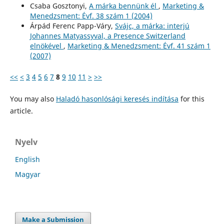
Csaba Gosztonyi,
A márka bennünk él
,
Marketing &
Menedzsment: Évf. 38 szám 1 (2004)
Árpád Ferenc Papp-Váry,
Svájc, a márka: interjú
Johannes Matyassyval, a Presence Switzerland
elnökével
,
Marketing & Menedzsment: Évf. 41 szám 1
(2007)
<<
<
3
4
5
6
7
8
9
10
11
>
>>
You may also
Haladó hasonlósági keresés indítása
for this
article.
Nyelv
English
Magyar
Make a Submission