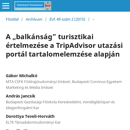
Főoldal
/
Archívum
/
Évf. 49 szám 2 (2015)
/
–
A „balkánság” turisztikai
értelmezése a TripAdvisor utazási
portál tartalomelemzése alapján
Gábor Michalkó
MTA CSFK Földrajztudományi Intézet; Budapesti Corvinus Egyetem
Marketing és Média Intézet
András Jancsik
Budapesti Gazdasági Főiskola Kereskedelmi, Vendéglátóipari és
Idegenforgalmi Kar
Dorottya Teveli-Horváth
ELTE Társadalomtudományi Kar