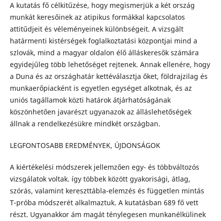
A kutatás fő célkitűzése, hogy megismerjük a két ország
munkát keresőinek az atipikus formákkal kapcsolatos
attitűdjeit és véleményeinek különbségeit. A vizsgált
határmenti kistérségek foglalkoztatási központjai mind a
szlovák, mind a magyar oldalon élő álláskeresők számára
egyidejűleg több lehetőséget rejtenek. Annak ellenére, hogy
a Duna és az országhatár kettéválasztja őket, földrajzilag és
munkaerőpiacként is egyetlen egységet alkotnak, és az
uniós tagállamok közti határok átjárhatóságának
köszönhetően javarészt ugyanazok az álláslehetőségek
állnak a rendelkezésükre mindkét országban.
LEGFONTOSABB EREDMÉNYEK, ÚJDONSÁGOK
A kiértékelési módszerek jellemzően egy- és többváltozós
vizsgálatok voltak. így többek között gyakorisági, átlag,
szórás, valamint kereszttábla-elemzés és független mintás
T-próba módszerét alkalmaztuk. A kutatásban 689 fő vett
részt. Ugyanakkor ám magát ténylegesen munkanélkülinek