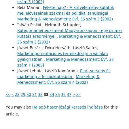
szám 3 (2002)
Béla Marián,
Fekete nap? - A közvélemény-kutatók
mellélővéseinek szakmai és politikai tanulságai
,
Marketing & Menedzsment: Évf. 36 szám 3 (2002)
István Piskóti, Helmuth Schupler,
Kategóriamenedzsment Magyarországon - egy primer
kutatás eredményei
,
Marketing & Menedzsment: Évf.
36 szám 3 (2002)
József Berács, Dóra Horváth, László Sajtos,
Marketingorientáció és termékdizájn a vállalati
gyakorlatban
,
Marketing & Menedzsment: Évf. 37
szám 1 (2003)
József Lehota, László Komáromi,
Piac, verseny és
marketing a felsőoktatásban
,
Marketing &
Menedzsment: Évf. 36 szám 4 (2002)
<<
<
28
29
30
31
32
33
34
35
36
37
>
>>
You may also
Haladó hasonlósági keresés indítása
for this
article.