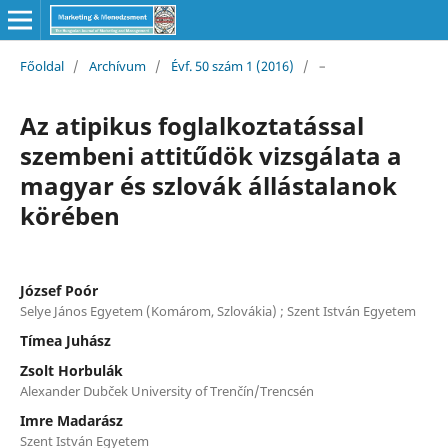
Főoldal
/
Archívum
/
Évf. 50 szám 1 (2016)
/
–
Az atipikus foglalkoztatással
szembeni attitűdök vizsgálata a
magyar és szlovák állástalanok
körében
József Poór
Selye János Egyetem (Komárom, Szlovákia) ; Szent István Egyetem
Tímea Juhász
Zsolt Horbulák
Alexander Dubček University of Trenčín/Trencsén
Imre Madarász
Szent István Egyetem