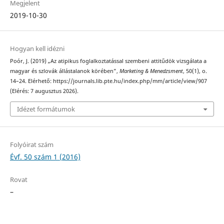
Megjelent
2019-10-30
Hogyan kell idézni
Poór, J. (2019) „Az atipikus foglalkoztatással szembeni attitűdök vizsgálata a
magyar és szlovák állástalanok körében”,
Marketing & Menedzsment
, 50(1), o.
14–24. Elérhető: https://journals.lib.pte.hu/index.php/mm/article/view/907
(Elérés: 7 augusztus 2026).
Idézet formátumok
Folyóirat szám
Évf. 50 szám 1 (2016)
Rovat
–