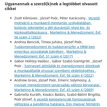
Ugyanannak a szerző(k)nek a legtöbbet olvasott
cikkei
Zsolt Kőmüves , József Poór, Péter Karácsony ,
Vezetői
motiváció a munkaerő-megtartás szolgálatában,
különös tekintettel a dél-dunántúli régió kis- és
középvállalkozásaira
,
Marketing & Menedzsment: Évf.
56 szám 2 (2022)
Andrea Bencsik, Tímea Juhász, József Poór,
Tudásmenedzsment és tudástranszfer a HRM-ben
emprikus vizsgálatok tükrében
,
Marketing &
Menedzsment: Évf. 51 szám 4 (2017)
Gábor Hollósy-Vadász , Gábor Szabó-Szentgróti , József
Poór ,
Szervezeti attitűdök és menedzsment döntések
a munkavállalók vírussal szembeni védettségéhez
,
Marketing & Menedzsment: Évf. 56 szám 4 (2022)
Andrew Gross, József Poór, Emeric Solymossy,
A
nyugati menedzsment-tanácsadás változó körvonalai
,
Marketing & Menedzsment: Évf. 43 szám 4 (2009)
Gabriella Kuráth, Kovács Balázs, Szabó-Bálint Brigitta,
Poór József,
A vezetői kompetenciák fontosságának
változása a pandémia hatására. Egy magyar felmérés