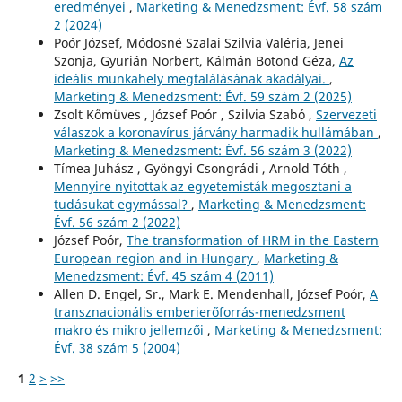
eredményei
,
Marketing & Menedzsment: Évf. 58 szám
2 (2024)
Poór József, Módosné Szalai Szilvia Valéria, Jenei
Szonja, Gyurián Norbert, Kálmán Botond Géza,
Az
ideális munkahely megtalálásának akadályai.
,
Marketing & Menedzsment: Évf. 59 szám 2 (2025)
Zsolt Kőmüves , József Poór , Szilvia Szabó ,
Szervezeti
válaszok a koronavírus járvány harmadik hullámában
,
Marketing & Menedzsment: Évf. 56 szám 3 (2022)
Tímea Juhász , Gyöngyi Csongrádi , Arnold Tóth ,
Mennyire nyitottak az egyetemisták megosztani a
tudásukat egymással?
,
Marketing & Menedzsment:
Évf. 56 szám 2 (2022)
József Poór,
The transformation of HRM in the Eastern
European region and in Hungary
,
Marketing &
Menedzsment: Évf. 45 szám 4 (2011)
Allen D. Engel, Sr., Mark E. Mendenhall, József Poór,
A
transznacionális emberierőforrás-menedzsment
makro és mikro jellemzői
,
Marketing & Menedzsment:
Évf. 38 szám 5 (2004)
1
2
>
>>