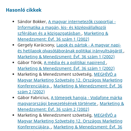
Hasonló cikkek
Sándor Bokker,
A magyar internetezők csoportjai -
Informatika a magán, kis- és középvállalkozói
szférában és a közigazgatásban
,
Marketing &
Menedzsment: Évf. 36 szám 1 (2002)
Gergely Karácsony,
Lapok és pártok - A magyar napi-
és hetilapok olvasótáborának politikai irányultságáról
,
Marketing & Menedzsment: Évf. 36 szám 1 (2002)
Gábor Török,
A média és a politikai napirend
,
Marketing & Menedzsment: Évf. 36 szám 1 (2002)
Marketing & Menedzsment szövetség,
MEGHÍVÓ a
Magyar Marketing Szövetség 12. Országos Marketing
Konferenciájára,
,
Marketing & Menedzsment: Évf. 36
szám 2 (2002)
Gábor Fabricius,
A tömegek hangja - Vodafone márka
magyarországi bevezetésének története
,
Marketing &
Menedzsment: Évf. 36 szám 2 (2002)
Marketing & Menedzsment szövetség,
MEGHÍVÓ a
Magyar Marketing Szövetség 12. Országos Marketing
Konferenciájára,
,
Marketing & Menedzsment: Évf. 36