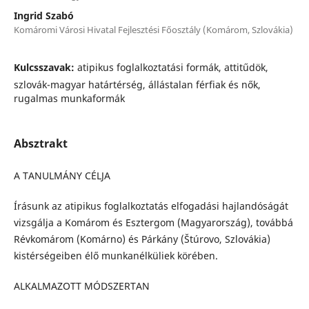
Ingrid Szabó
Komáromi Városi Hivatal Fejlesztési Főosztály (Komárom, Szlovákia)
Kulcsszavak:
atipikus foglalkoztatási formák, attitűdök,
szlovák-magyar határtérség, állástalan férfiak és nők,
rugalmas munkaformák
Absztrakt
A TANULMÁNY CÉLJA
Írásunk az atipikus foglalkoztatás elfogadási hajlandóságát
vizsgálja a Komárom és Esztergom (Magyarország), továbbá
Révkomárom (Komárno) és Párkány (Štúrovo, Szlovákia)
kistérségeiben élő munkanélküliek körében.
ALKALMAZOTT MÓDSZERTAN