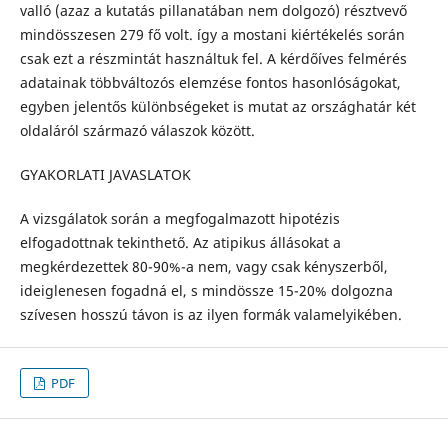
valló (azaz a kutatás pillanatában nem dolgozó) résztvevő
mindösszesen 279 fő volt. így a mostani kiértékelés során
csak ezt a részmintát használtuk fel. A kérdőíves felmérés
adatainak többváltozós elemzése fontos hasonlóságokat,
egyben jelentős különbségeket is mutat az országhatár két
oldaláról származó válaszok között.
GYAKORLATI JAVASLATOK
A vizsgálatok során a megfogalmazott hipotézis
elfogadottnak tekinthető. Az atipikus állásokat a
megkérdezettek 80-90%-a nem, vagy csak kényszerből,
ideiglenesen fogadná el, s mindössze 15-20% dolgozna
szívesen hosszú távon is az ilyen formák valamelyikében.
PDF