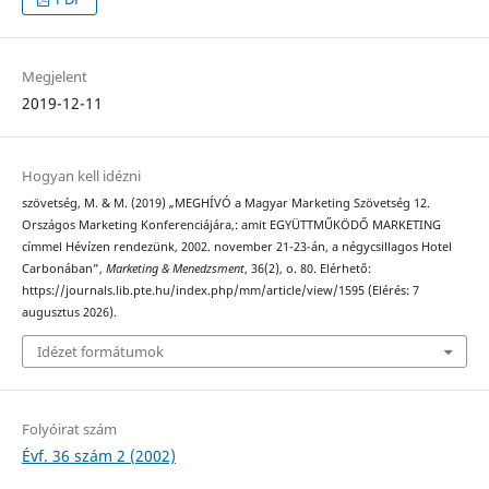
Megjelent
2019-12-11
Hogyan kell idézni
szövetség, M. & M. (2019) „MEGHÍVÓ a Magyar Marketing Szövetség 12.
Országos Marketing Konferenciájára,: amit EGYÜTTMŰKÖDŐ MARKETING
címmel Hévízen rendezünk, 2002. november 21-23-án, a négycsillagos Hotel
Carbonában”,
Marketing & Menedzsment
, 36(2), o. 80. Elérhető:
https://journals.lib.pte.hu/index.php/mm/article/view/1595 (Elérés: 7
augusztus 2026).
Idézet formátumok
Folyóirat szám
Évf. 36 szám 2 (2002)