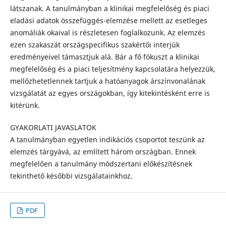
látszanak. A tanulmányban a klinikai megfelelőség és piaci
eladási adatok összefüggés-elemzése mellett az esetleges
anomáliák okaival is részletesen foglalkozunk. Az elemzés
ezen szakaszát országspecifikus szakértői interjúk
eredményeivel támasztjuk alá. Bár a fő fókuszt a klinikai
megfelelőség és a piaci teljesítmény kapcsolatára helyezzük,
mellőzhetetlennek tartjuk a hatóanyagok árszínvonalának
vizsgálatát az egyes országokban, így kitekintésként erre is
kitérünk.
GYAKORLATI JAVASLATOK
A tanulmányban egyetlen indikációs csoportot teszünk az
elemzés tárgyává, az említett három országban. Ennek
megfelelően a tanulmány módszertani előkészítésnek
tekinthető későbbi vizsgálatainkhoz.
PDF