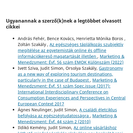
Ugyanannak a szerző(k)nek a legtöbbet olvasott
cikkei
András Fehér, Bence Kovács, Henrietta Mónika Boros ,
Zoltán Szakály ,
Az egészséges táplálkozás szubjektív
megítélése az egyetemisták online és offline
információkereső magatartását illetően
,
Marketing &
Menedzsment: Évf. 56 szám EMOK Különszám (2022)
Ivett Sziva, Judit Simon, Orsolya Szakály,
Gastronomy
as a new way of exploring tourism destinations,
particularly in the case of Budapest
,
Marketing &
Menedzsment: Évf. 51 szám Spec.issue (2017):
International Interdisciplinary Conference on
Consumption Experiences and Perspectives in Central
European Context 2017
Ágnes Neulinger, Judit Simon,
A családi életciklus
befolyása az egészségtudatosságra
,
Marketing &
Menedzsment: Évf. 44 szám 2 (2010)
Ildikó Kemény, Judit Simon,
Az online vásárláshoz