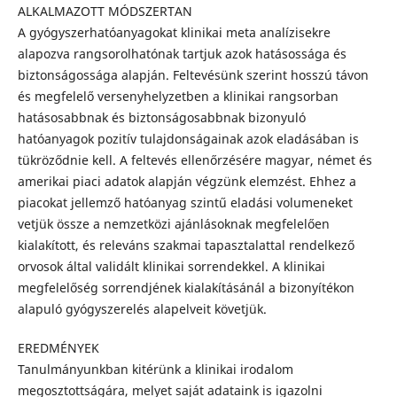
ALKALMAZOTT MÓDSZERTAN
A gyógyszerhatóanyagokat klinikai meta analízisekre
alapozva rangsorolhatónak tartjuk azok hatásossága és
biztonságossága alapján. Feltevésünk szerint hosszú távon
és megfelelő versenyhelyzetben a klinikai rangsorban
hatásosabbnak és biztonságosabbnak bizonyuló
hatóanyagok pozitív tulajdonságainak azok eladásában is
tükröződnie kell. A feltevés ellenőrzésére magyar, német és
amerikai piaci adatok alapján végzünk elemzést. Ehhez a
piacokat jellemző hatóanyag szintű eladási volumeneket
vetjük össze a nemzetközi ajánlásoknak megfelelően
kialakított, és releváns szakmai tapasztalattal rendelkező
orvosok által validált klinikai sorrendekkel. A klinikai
megfelelőség sorrendjének kialakításánál a bizonyítékon
alapuló gyógyszerelés alapelveit követjük.
EREDMÉNYEK
Tanulmányunkban kitérünk a klinikai irodalom
megosztottságára, melyet saját adataink is igazolni