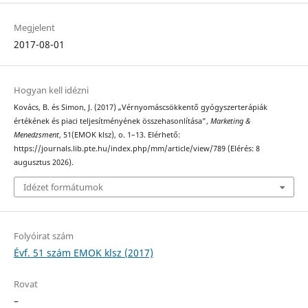
Megjelent
2017-08-01
Hogyan kell idézni
Kovács, B. és Simon, J. (2017) „Vérnyomáscsökkentő gyógyszerterápiák
értékének és piaci teljesítményének összehasonlítása”,
Marketing &
Menedzsment
, 51(EMOK klsz), o. 1–13. Elérhető:
https://journals.lib.pte.hu/index.php/mm/article/view/789 (Elérés: 8
augusztus 2026).
Idézet formátumok
Folyóirat szám
Évf. 51 szám EMOK klsz (2017)
Rovat
–