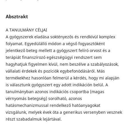
Absztrakt
A TANULMÁNY CÉLJAI
A gyógyszerek eladása soktényezős és rendkívül komplex
folyamat. Egyedülálló módon a végső fogyasztóként
jelentkező beteg mellett a gyógyszert felíró orvost és a
terápiát finanszírozó egészségügyi rendszert sem
hagyhatjuk figyelmen kívül, nem beszélve a szabályozások,
vállalati érdekek és pozíciók egybefonódásáról. Más
termékekhez hasonlóan felmerül a kérdés, hogy mi alapján
is választunk gyógyszert egy adott indikáción belül. A
tanulmányban azonos indikációs csoportba (magas
vérnyomás betegség) sorolható, azonos
hatásmechanizmussal rendelkező hatóanyagokat
vizsgálunk, melyek évek óta a generikus versenyben vesznek
részt szabadalmuk lejártával.