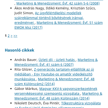
,
Marketing & Menedzsment: Évf. 42 szám 5-6 (2008)
Ákos András Nagy, Ildikó Kemény, Krisztián Szűcs,
Judit Simon,
Az ügyfélértékelési modellek
szájreklámmal történő bővítésének irányai,
eredményei
,
Marketing & Menedzsment: Évf. 51 szám
EMOK klsz (2017)
1
2
>
>>
Hasonló cikkek
András Bauer,
Üzleti díj - üzleti hatás
,
Marketing &
Menedzsment: Évf. 41 szám 6 (2007)
Rita Glózer,
Z-generációs tartalom-előállítók az új
médiában - Egy Youtube-os amatőr videókészítő
munkássága
,
Marketing & Menedzsment: Évf. 48
szám Különszám2 (2014)
Gábor Márkus,
Magyar KKV-k vagyonszerkezetének
versenyképességi szempontú vizsgálata
,
Marketing &
Menedzsment: Évf. 48 szám Különszám (2014)
Nikolett Deutsch, Éva Pintér,
Tőkestruktúra vizsgálata
az Európai Unió domináns villamosenergia-