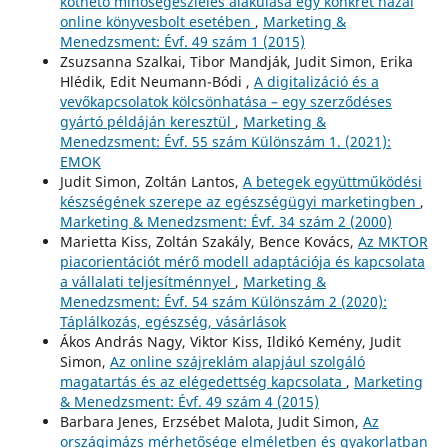
köthető minőségészlelés alakulása egy konkrét hazai
online könyvesbolt esetében
,
Marketing &
Menedzsment: Évf. 49 szám 1 (2015)
Zsuzsanna Szalkai, Tibor Mandják, Judit Simon, Erika
Hlédik, Edit Neumann-Bódi ,
A digitalizáció és a
vevőkapcsolatok kölcsönhatása – egy szerződéses
gyártó példáján keresztül
,
Marketing &
Menedzsment: Évf. 55 szám Különszám 1. (2021):
EMOK
Judit Simon, Zoltán Lantos,
A betegek együttműködési
készségének szerepe az egészségügyi marketingben
,
Marketing & Menedzsment: Évf. 34 szám 2 (2000)
Marietta Kiss, Zoltán Szakály, Bence Kovács,
Az MKTOR
piacorientációt mérő modell adaptációja és kapcsolata
a vállalati teljesítménnyel
,
Marketing &
Menedzsment: Évf. 54 szám Különszám 2 (2020):
Táplálkozás, egészség, vásárlások
Ákos András Nagy, Viktor Kiss, Ildikó Kemény, Judit
Simon,
Az online szájreklám alapjául szolgáló
magatartás és az elégedettség kapcsolata
,
Marketing
& Menedzsment: Évf. 49 szám 4 (2015)
Barbara Jenes, Erzsébet Malota, Judit Simon,
Az
országimázs mérhetősége elméletben és gyakorlatban