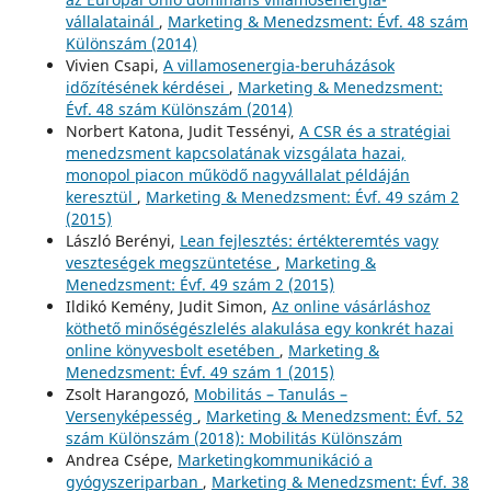
vállalatainál
,
Marketing & Menedzsment: Évf. 48 szám
Különszám (2014)
Vivien Csapi,
A villamosenergia-beruházások
időzítésének kérdései
,
Marketing & Menedzsment:
Évf. 48 szám Különszám (2014)
Norbert Katona, Judit Tessényi,
A CSR és a stratégiai
menedzsment kapcsolatának vizsgálata hazai,
monopol piacon működő nagyvállalat példáján
keresztül
,
Marketing & Menedzsment: Évf. 49 szám 2
(2015)
László Berényi,
Lean fejlesztés: értékteremtés vagy
veszteségek megszüntetése
,
Marketing &
Menedzsment: Évf. 49 szám 2 (2015)
Ildikó Kemény, Judit Simon,
Az online vásárláshoz
köthető minőségészlelés alakulása egy konkrét hazai
online könyvesbolt esetében
,
Marketing &
Menedzsment: Évf. 49 szám 1 (2015)
Zsolt Harangozó,
Mobilitás – Tanulás –
Versenyképesség
,
Marketing & Menedzsment: Évf. 52
szám Különszám (2018): Mobilitás Különszám
Andrea Csépe,
Marketingkommunikáció a
gyógyszeriparban
,
Marketing & Menedzsment: Évf. 38