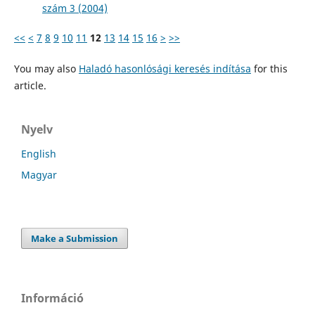
szám 3 (2004)
<<
<
7
8
9
10
11
12
13
14
15
16
>
>>
You may also
Haladó hasonlósági keresés indítása
for this
article.
Nyelv
English
Magyar
Make a Submission
Információ