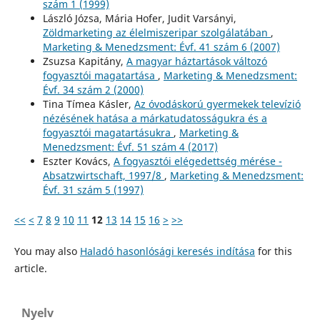
szám 1 (1999)
László Józsa, Mária Hofer, Judit Varsányi,
Zöldmarketing az élelmiszeripar szolgálatában
,
Marketing & Menedzsment: Évf. 41 szám 6 (2007)
Zsuzsa Kapitány,
A magyar háztartások változó
fogyasztói magatartása
,
Marketing & Menedzsment:
Évf. 34 szám 2 (2000)
Tina Tímea Kásler,
Az óvodáskorú gyermekek televízió
nézésének hatása a márkatudatosságukra és a
fogyasztói magatartásukra
,
Marketing &
Menedzsment: Évf. 51 szám 4 (2017)
Eszter Kovács,
A fogyasztói elégedettség mérése -
Absatzwirtschaft, 1997/8
,
Marketing & Menedzsment:
Évf. 31 szám 5 (1997)
<<
<
7
8
9
10
11
12
13
14
15
16
>
>>
You may also
Haladó hasonlósági keresés indítása
for this
article.
Nyelv