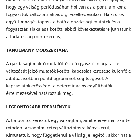
hogy egy válság periódusában hol van az a pont, amikor a
fogyasztók változtatnak addigi viselkedésükön. Ha szoros
együtt mozgás tapasztalható a gazdasági mutatók és a
fogyasztás alakulása között, abból következtetésre juthatunk
a tudatosság mértékére is.
TANULMÁNY MÓDSZERTANA
A gazdasági makró mutatók és a fogyasztói magatartás
változását jelző mutatók közötti kapcsolat keresése különféle
adatbázisokban pontdiagrammok segítségével. A
kapcsolatok erősségét a determinációs együtthatók
értelmezésével határozzuk meg.
LEGFONTOSABB EREDMÉNYEK
Azt a pontot kerestük egy válságban, amit elérve már szinte
minden társadalmi réteg változtatásra kényszerül.
Kimutattuk, hogy függetlenül a válság jellegétől, akkor hat a