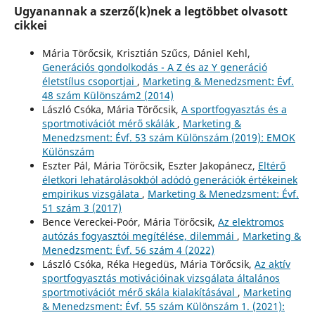
Ugyanannak a szerző(k)nek a legtöbbet olvasott
cikkei
Mária Törőcsik, Krisztián Szűcs, Dániel Kehl,
Generációs gondolkodás - A Z és az Y generáció
életstílus csoportjai
,
Marketing & Menedzsment: Évf.
48 szám Különszám2 (2014)
László Csóka, Mária Törőcsik,
A sportfogyasztás és a
sportmotivációt mérő skálák
,
Marketing &
Menedzsment: Évf. 53 szám Különszám (2019): EMOK
Különszám
Eszter Pál, Mária Törőcsik, Eszter Jakopánecz,
Eltérő
életkori lehatárolásokból adódó generációk értékeinek
empirikus vizsgálata
,
Marketing & Menedzsment: Évf.
51 szám 3 (2017)
Bence Vereckei-Poór, Mária Törőcsik,
Az elektromos
autózás fogyasztói megítélése, dilemmái
,
Marketing &
Menedzsment: Évf. 56 szám 4 (2022)
László Csóka, Réka Hegedüs, Mária Törőcsik,
Az aktív
sportfogyasztás motivációinak vizsgálata általános
sportmotivációt mérő skála kialakításával
,
Marketing
& Menedzsment: Évf. 55 szám Különszám 1. (2021):