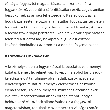
válság a fogyasztói magatartására, amikor azt már a
fogyasztók közvetlenül a ráfordításaikon érzik, vagyis amikor
beszűkülnek az anyagi lehetőségeik. Kirajzolódott az is,
hogy krízis esetén előszőr a láthatatlan fogyasztás területén
történik csökkenés a fogyasztás volumenét tekintve. Amikor
a fogyasztók a saját pénztárcájukon érzik a válságok hatását,
felébred a tudatosság, bekapcsol a „túlélési ösztön”,
kevéssé dominálnak az emóciók a döntési folyamatokban.
GYAKORLATI JAVASLATOK
A krízishelyzetben a fogyasztással kapcsolatos valamennyi
kutatás kiemelt figyelmet kap, főképp, ha abból tanulságok
keletkeznek. A tanulmány olyan adatbázisok vizsgálati
lehetőségére mutat rá, amelyek elérhetők és haszonnal
elemezhetők. További mélyítés szükséges azonban akár
kvalitatív módszertannal annak vizsgálatához, hogy a
bekövetkező változások állandósulnak-e a fogyasztói
magatartásban, tanulnak-e az emberek a válságok során