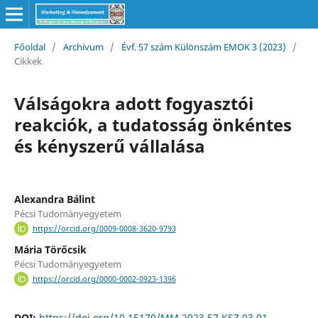
Főoldal
/
Archívum
/
Évf. 57 szám Különszám EMOK 3 (2023)
/
Cikkek
Válságokra adott fogyasztói
reakciók, a tudatosság önkéntes
és kényszerű vállalása
Alexandra Bálint
Pécsi Tudományegyetem
https://orcid.org/0009-0008-3620-9793
Mária Törőcsik
Pécsi Tudományegyetem
https://orcid.org/0000-0002-0923-1396
DOI:
https://doi.org/10.15170/MM.2023.57.KSZ.03.01