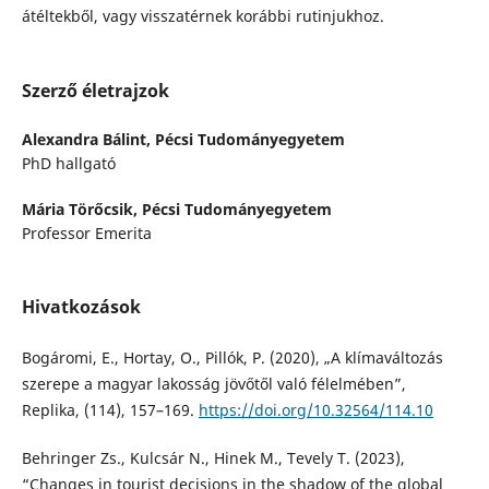
átéltekből, vagy visszatérnek korábbi rutinjukhoz.
Szerző életrajzok
Alexandra Bálint,
Pécsi Tudományegyetem
PhD hallgató
Mária Törőcsik,
Pécsi Tudományegyetem
Professor Emerita
Hivatkozások
Bogáromi, E., Hortay, O., Pillók, P. (2020), „A klímaváltozás
szerepe a magyar lakosság jövőtől való félelmében”,
Replika, (114), 157–169.
https://doi.org/10.32564/114.10
Behringer Zs., Kulcsár N., Hinek M., Tevely T. (2023),
“Changes in tourist decisions in the shadow of the global