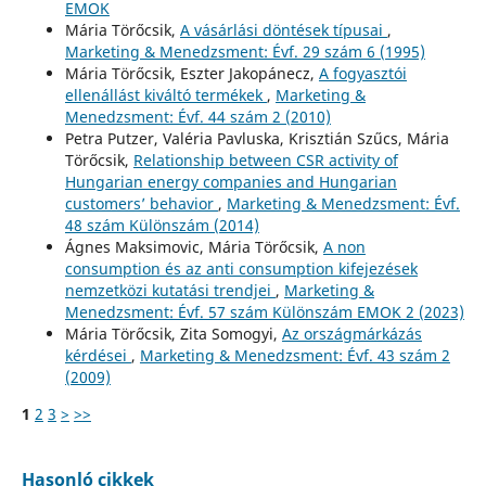
EMOK
Mária Törőcsik,
A vásárlási döntések típusai
,
Marketing & Menedzsment: Évf. 29 szám 6 (1995)
Mária Törőcsik, Eszter Jakopánecz,
A fogyasztói
ellenállást kiváltó termékek
,
Marketing &
Menedzsment: Évf. 44 szám 2 (2010)
Petra Putzer, Valéria Pavluska, Krisztián Szűcs, Mária
Törőcsik,
Relationship between CSR activity of
Hungarian energy companies and Hungarian
customers’ behavior
,
Marketing & Menedzsment: Évf.
48 szám Különszám (2014)
Ágnes Maksimovic, Mária Törőcsik,
A non
consumption és az anti consumption kifejezések
nemzetközi kutatási trendjei
,
Marketing &
Menedzsment: Évf. 57 szám Különszám EMOK 2 (2023)
Mária Törőcsik, Zita Somogyi,
Az országmárkázás
kérdései
,
Marketing & Menedzsment: Évf. 43 szám 2
(2009)
1
2
3
>
>>
Hasonló cikkek