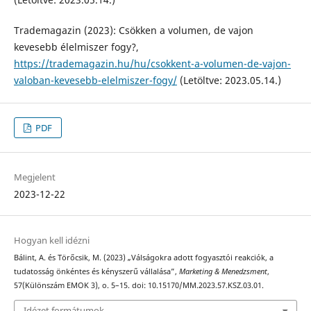
Trademagazin (2023): Csökken a volumen, de vajon
kevesebb élelmiszer fogy?,
https://trademagazin.hu/hu/csokkent-a-volumen-de-vajon-
valoban-kevesebb-elelmiszer-fogy/
(Letöltve: 2023.05.14.)
PDF
Megjelent
2023-12-22
Hogyan kell idézni
Bálint, A. és Törőcsik, M. (2023) „Válságokra adott fogyasztói reakciók, a
tudatosság önkéntes és kényszerű vállalása”,
Marketing & Menedzsment
,
57(Különszám EMOK 3), o. 5–15. doi: 10.15170/MM.2023.57.KSZ.03.01.
Idézet formátumok