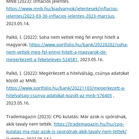
MNB (2023): Inflációs jelentés.
https://www.mnb.hu/kiadvanyok/jelentesek/inflacios-
jelentes/2023-03-30-inflacios-jelentes-2023-marcius
,
2023.05.14.
Palkó, I. (2022): Soha nem vettek még fel ennyi hitelt a
magyarok.
https://www.portfolio.hu/bank/20220202/soha-
nem-vettek-meg-fel-ennyi-hitelt-a-magyarok-de-
megerkezett-a-feketeleves-524581
, 2023.05.16.
Palkó, I. (2022): Megérkezett a hitelválság, csúnya adatokat
közölt az MNB.
https://www.portfolio.hu/bank/20221103/megerkezett-a-
hitelvalsag-csunya-adatokat-kozolt-az-mnb-576405
,
2023.05.16.
Trademagazin (2023): CPG kutatás: Már azok is spórolnak,
akik tavaly nem tették.
https://trademagazin.hu/hu/cpg-
kutatas-ma-mar-azok-is-sporolnak-akik-tavaly-nem-tettek/
(Letöltve: 2023.05.14.)