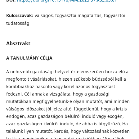
Kulcsszavak:
válságok, fogyasztói magatartás, fogyasztói
tudatosság
Absztrakt
A TANULMÁNY CÉLJA
A nehezebb gazdasági helyzet értelemszerűen hozza elő a
megfontolt vásárlásokat, hiszen szűkebb büdzséből kell a
korábbiakhoz hasonló vagy közel azonos fogyasztást
fedezni. Cél annak a vizsgálata, hogy a gazdasági
mutatókban megfigyelhetünk-e olyan mutatót, ami minden
válságos időszakot jól jelez attól függetlenül, hogy a krízis
endogén, azaz gazdaságon belülről induló vagy exogén,
azaz gazdaságon kívülről induló, de abba is átgyűrűző. Ha
találunk ilyen mutatót, kérdés, hogy változásának közvetlen
hatása megjelenik-e a fogyasztói reakciókban. Vizsgáljuk,