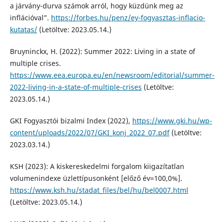
a járvány-durva számok arról, hogy küzdünk meg az
inflációval”.
https://forbes.hu/penz/ey-fogyasztas-inflacio-
kutatas/
(Letöltve: 2023.05.14.)
Bruyninckx, H. (2022): Summer 2022: Living in a state of
multiple crises.
https://www.eea.europa.eu/en/newsroom/editorial/summer-
2022-living-in-a-state-of-multiple-crises
(Letöltve:
2023.05.14.)
GKI Fogyasztói bizalmi Index (2022),
https://www.gki.hu/wp-
content/uploads/2022/07/GKI_konj_2022_07.pdf
(Letöltve:
2023.03.14.)
KSH (2023): A kiskereskedelmi forgalom kiigazítatlan
volumenindexe üzlettípusonként [előző év=100,0%].
https://www.ksh.hu/stadat_files/bel/hu/bel0007.html
(Letöltve: 2023.05.14.)