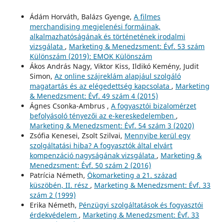
Ádám Horváth, Balázs Gyenge,
A filmes
merchandising megjelenési formáinak,
alkalmazhatóságának és történetének irodalmi
vizsgálata
,
Marketing & Menedzsment: Évf. 53 szám
Különszám (2019): EMOK Különszám
Ákos András Nagy, Viktor Kiss, Ildikó Kemény, Judit
Simon,
Az online szájreklám alapjául szolgáló
magatartás és az elégedettség kapcsolata
,
Marketing
& Menedzsment: Évf. 49 szám 4 (2015)
Ágnes Csonka-Ambrus ,
A fogyasztói bizalomérzet
befolyásoló tényezői az e-kereskedelemben
,
Marketing & Menedzsment: Évf. 54 szám 3 (2020)
Zsófia Kenesei, Zsolt Szilvai,
Mennyibe kerül egy
szolgáltatási hiba? A fogyasztók által elvárt
kompenzáció nagyságának vizsgálata
,
Marketing &
Menedzsment: Évf. 50 szám 2 (2016)
Patrícia Németh,
Ökomarketing a 21. század
küszöbén, II. rész
,
Marketing & Menedzsment: Évf. 33
szám 2 (1999)
Erika Németh,
Pénzügyi szolgáltatások és fogyasztói
érdekvédelem
,
Marketing & Menedzsment: Évf. 33