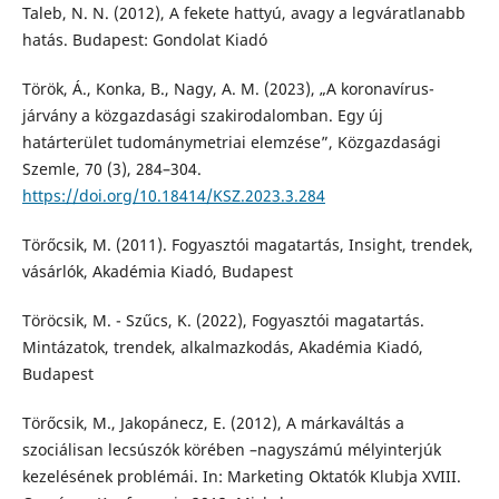
Taleb, N. N. (2012), A fekete hattyú, avagy a legváratlanabb
hatás. Budapest: Gondolat Kiadó
Török, Á., Konka, B., Nagy, A. M. (2023), „A koronavírus-
járvány a közgazdasági szakirodalomban. Egy új
határterület tudománymetriai elemzése”, Közgazdasági
Szemle, 70 (3), 284–304.
https://doi.org/10.18414/KSZ.2023.3.284
Törőcsik, M. (2011). Fogyasztói magatartás, Insight, trendek,
vásárlók, Akadémia Kiadó, Budapest
Töröcsik, M. - Szűcs, K. (2022), Fogyasztói magatartás.
Mintázatok, trendek, alkalmazkodás, Akadémia Kiadó,
Budapest
Törőcsik, M., Jakopánecz, E. (2012), A márkaváltás a
szociálisan lecsúszók körében –nagyszámú mélyinterjúk
kezelésének problémái. In: Marketing Oktatók Klubja XVIII.