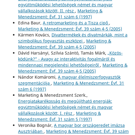
együttműködési lehetőségek német és magyar
vállalkozások között, II. rész
,
Marketing &
Menedzsment: Évf. 31 szám 6 (1997)
Edina Baur,
A retromarketing és a Tisza cipő
,
Marketing & Menedzsment: Évf. 39 szám 4-5 (2005)
Kármen Kovács,
Divattermékek és divatmárkák, mint a
szimbolikus fogyasztás eszközei
,
Marketing &
Menedzsment: Évf. 39 szám 4-5 (2005)
Dávid Harsányi, Szilvia Szántó, Tamás Márk,
„Közös-
ködünk?” - Avagy az interaktivitás fogalmáról és
mindennapi megjelenési lehetőségeiről
,
Marketing &
Menedzsment: Évf. 39 szám 4-5 (2005)
Nándor Komáromi,
A magyar élelmiszerfogyasztók
szegmentációja
,
Marketing & Menedzsment: Évf. 31
szám 6 (1997)
Marketing & Menedzsment Szerk.,
Energiatakarékosság és megújítható energiák:
együttműködési lehetőségek német és magyar
vállalkozások között, I. rész
,
Marketing &
Menedzsment: Évf. 31 szám 5 (1997)
Veronika Bognár,
A magyar bor országeredet imázsa
Ausztriában
,
Marketing & Menedzsment: Évf. 39 szám