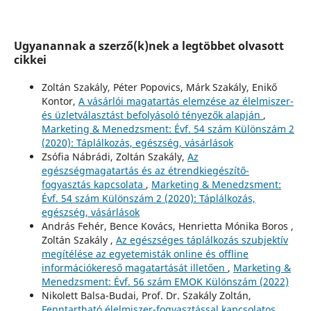
Ugyanannak a szerző(k)nek a legtöbbet olvasott
cikkei
Zoltán Szakály, Péter Popovics, Márk Szakály, Enikő
Kontor,
A vásárlói magatartás elemzése az élelmiszer-
és üzletválasztást befolyásoló tényezők alapján
,
Marketing & Menedzsment: Évf. 54 szám Különszám 2
(2020): Táplálkozás, egészség, vásárlások
Zsófia Nábrádi, Zoltán Szakály,
Az
egészségmagatartás és az étrendkiegészítő-
fogyasztás kapcsolata
,
Marketing & Menedzsment:
Évf. 54 szám Különszám 2 (2020): Táplálkozás,
egészség, vásárlások
András Fehér, Bence Kovács, Henrietta Mónika Boros ,
Zoltán Szakály ,
Az egészséges táplálkozás szubjektív
megítélése az egyetemisták online és offline
információkereső magatartását illetően
,
Marketing &
Menedzsment: Évf. 56 szám EMOK Különszám (2022)
Nikolett Balsa-Budai, Prof. Dr. Szakály Zoltán,
Fenntartható élelmiszer-fogyasztással kapcsolatos