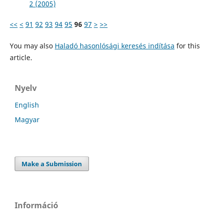
2 (2005)
<<
<
91
92
93
94
95
96
97
>
>>
You may also
Haladó hasonlósági keresés indítása
for this
article.
Nyelv
English
Magyar
Make a Submission
Információ