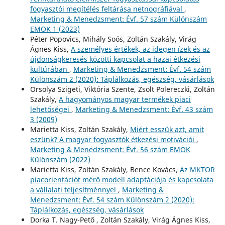
fogyasztói megítélés feltárása netnográfiával
,
Marketing & Menedzsment: Évf. 57 szám Különszám
EMOK 1 (2023)
Péter Popovics, Mihály Soós, Zoltán Szakály, Virág
Ágnes Kiss,
A személyes értékek, az idegen ízek és az
újdonságkeresés közötti kapcsolat a hazai étkezési
kultúrában
,
Marketing & Menedzsment: Évf. 54 szám
Különszám 2 (2020): Táplálkozás, egészség, vásárlások
Orsolya Szigeti, Viktória Szente, Zsolt Polereczki, Zoltán
Szakály,
A hagyományos magyar termékek piaci
lehetőségei
,
Marketing & Menedzsment: Évf. 43 szám
3 (2009)
Marietta Kiss, Zoltán Szakály,
Miért esszük azt, amit
eszünk? A magyar fogyasztók étkezési motivációi
,
Marketing & Menedzsment: Évf. 56 szám EMOK
Különszám (2022)
Marietta Kiss, Zoltán Szakály, Bence Kovács,
Az MKTOR
piacorientációt mérő modell adaptációja és kapcsolata
a vállalati teljesítménnyel
,
Marketing &
Menedzsment: Évf. 54 szám Különszám 2 (2020):
Táplálkozás, egészség, vásárlások
Dorka T. Nagy-Pető , Zoltán Szakály, Virág Ágnes Kiss,