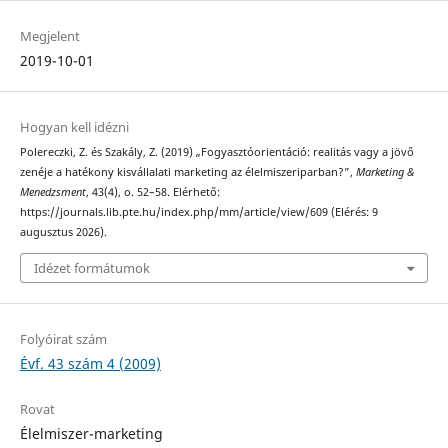
Megjelent
2019-10-01
Hogyan kell idézni
Polereczki, Z. és Szakály, Z. (2019) „Fogyasztóorientáció: realitás vagy a jövő
zenéje a hatékony kisvállalati marketing az élelmiszeriparban?”,
Marketing &
Menedzsment
, 43(4), o. 52–58. Elérhető:
https://journals.lib.pte.hu/index.php/mm/article/view/609 (Elérés: 9
augusztus 2026).
Idézet formátumok
Folyóirat szám
Évf. 43 szám 4 (2009)
Rovat
Élelmiszer-marketing