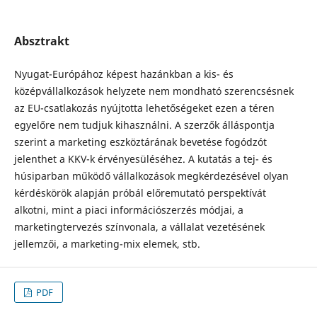
Absztrakt
Nyugat-Európához képest hazánkban a kis- és
középvállalkozások helyzete nem mondható szerencsésnek
az EU-csatlakozás nyújtotta lehetőségeket ezen a téren
egyelőre nem tudjuk kihasználni. A szerzők álláspontja
szerint a marketing eszköztárának bevetése fogódzót
jelenthet a KKV-k érvényesüléséhez. A kutatás a tej- és
húsiparban működő vállalkozások megkérdezésével olyan
kérdéskörök alapján próbál előremutató perspektívát
alkotni, mint a piaci információszerzés módjai, a
marketingtervezés színvonala, a vállalat vezetésének
jellemzői, a marketing-mix elemek, stb.
PDF