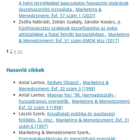
A helyi termékekkel kapcsolatos fogyasztói elvárások
összehasonlító vizsgálata
,
Marketing &
Menedzsment: Évf. 57 szám 1 (2023)
Zsófia Nábrádi, Zoltán Szakály, Sándor Kovács,
A
húsfogyasztási szokások összefüggése az evési
attitűdökkel a fiatal felnőtt korosztályban
,
Marketing
& Menedzsment: Évf. 51 szám EMOK klsz (2017)
1
2
>
>>
Hasonló cikkek
Antal Lantos,
Kedves Olvasó!
,
Marketing &
Menedzsment: Évf. 32 szám 3 (1998)
Antal Lantos,
Magyar foci '98. Harmadosztály -
huszadrangú szereplők
,
Marketing & Menedzsment:
Évf. 32 szám 3 (1998)
László Szerb,
Kisvállalati politika és gazdasági
fejlődés, II. rész
,
Marketing & Menedzsment: Évf. 31
szám 6 (1997)
Marketing & Menedzsment Szerk.,
Energiatakarékosság és megújítható energiák: