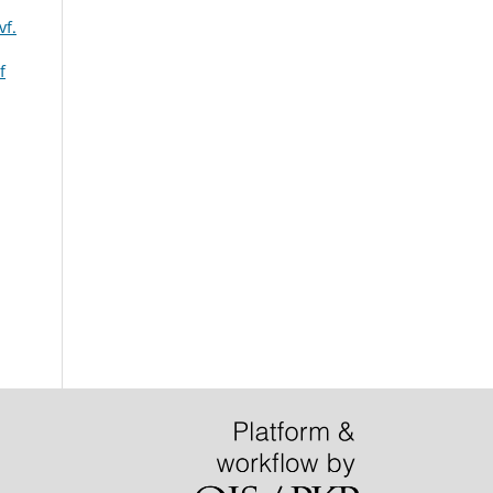
vf.
f