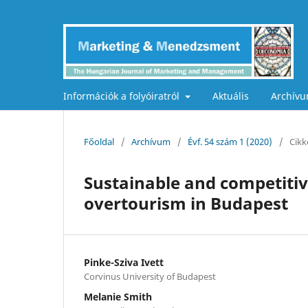
Információk a folyóiratról
Aktuális
Archív
Főoldal
/
Archívum
/
Évf. 54 szám 1 (2020)
/
Cikk
Sustainable and competitiv
overtourism in Budapest
Pinke-Sziva Ivett
Corvinus University of Budapest
Melanie Smith