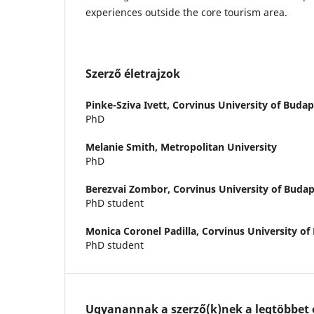
experiences outside the core tourism area.
Szerző életrajzok
Pinke-Sziva Ivett,
Corvinus University of Budap
PhD
Melanie Smith,
Metropolitan University
PhD
Berezvai Zombor,
Corvinus University of Buda
PhD student
Monica Coronel Padilla,
Corvinus University of
PhD student
Ugyanannak a szerző(k)nek a legtöbbet o