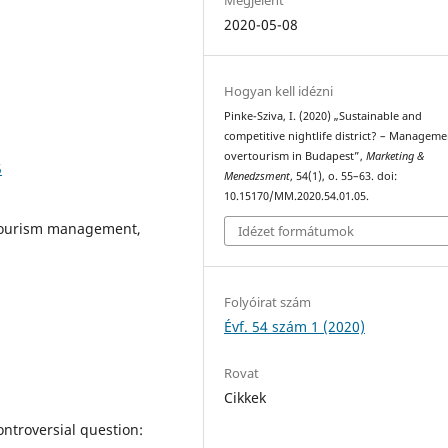
2020-05-08
Hogyan kell idézni
Pinke-Sziva, I. (2020) „Sustainable and
competitive nightlife district? – Manageme
overtourism in Budapest”,
Marketing &
5
Menedzsment
, 54(1), o. 55–63. doi:
10.15170/MM.2020.54.01.05.
 tourism management,
Idézet formátumok
Folyóirat szám
Évf. 54 szám 1 (2020)
Rovat
Cikkek
ontroversial question: