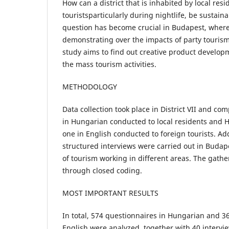
How can a district that is inhabited by local resi
touristsparticularly during nightlife, be sustainab
question has become crucial in Budapest, where 
demonstrating over the impacts of party tourism.
study aims to find out creative product develop
the mass tourism activities.
METHODOLOGY
Data collection took place in District VII and co
in Hungarian conducted to local residents and H
one in English conducted to foreign tourists. Add
structured interviews were carried out in Budapes
of tourism working in different areas. The gath
through closed coding.
MOST IMPORTANT RESULTS
In total, 574 questionnaires in Hungarian and 3
English were analyzed, together with 40 intervi