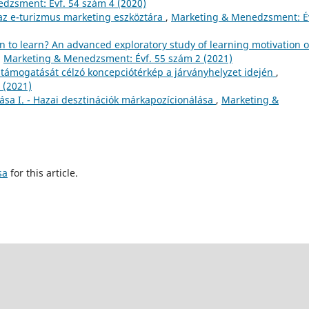
dzsment: Évf. 54 szám 4 (2020)
az e-turizmus marketing eszköztára
,
Marketing & Menedzsment: É
n to learn? An advanced exploratory study of learning motivation o
,
Marketing & Menedzsment: Évf. 55 szám 2 (2021)
s támogatását célzó koncepciótérkép a járványhelyzet idején
,
 (2021)
zása I. - Hazai desztinációk márkapozícionálása
,
Marketing &
sa
for this article.