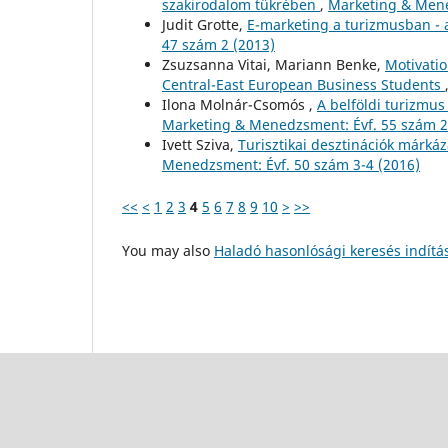
szakirodalom tükrében
,
Marketing & Mene
Judit Grotte,
E-marketing a turizmusban - 
47 szám 2 (2013)
Zsuzsanna Vitai, Mariann Benke,
Motivatio
Central-East European Business Students
Ilona Molnár-Csomós ,
A belföldi turizmu
Marketing & Menedzsment: Évf. 55 szám 2
Ivett Sziva,
Turisztikai desztinációk márká
Menedzsment: Évf. 50 szám 3-4 (2016)
<<
<
1
2
3
4
5
6
7
8
9
10
>
>>
You may also
Haladó hasonlósági keresés indítá