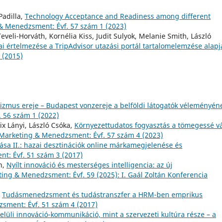
Padilla,
Technology Acceptance and Readiness among different
& Menedzsment: Évf. 57 szám 1 (2023)
eveli-Horváth, Kornélia Kiss, Judit Sulyok, Melanie Smith, László
kai értelmezése a TripAdvisor utazási portál tartalomelemzése alap
 (2015)
urizmus ereje – Budapest vonzereje a belföldi látogatók véleményén
 56 szám 1 (2022)
ix Lányi, László Csóka,
Környezettudatos fogyasztás a tömegessé v
Marketing & Menedzsment: Évf. 57 szám 4 (2023)
zása II.: hazai desztinációk online márkamegjelenése és
t: Évf. 51 szám 3 (2017)
n,
Nyílt innováció és mesterséges intelligencia: az új
ing & Menedzsment: Évf. 59 (2025): I. Gaál Zoltán Konferencia
,
Tudásmenedzsment és tudástranszfer a HRM-ben emprikus
sment: Évf. 51 szám 4 (2017)
belüli innováció-kommunikáció, mint a szervezeti kultúra része – a