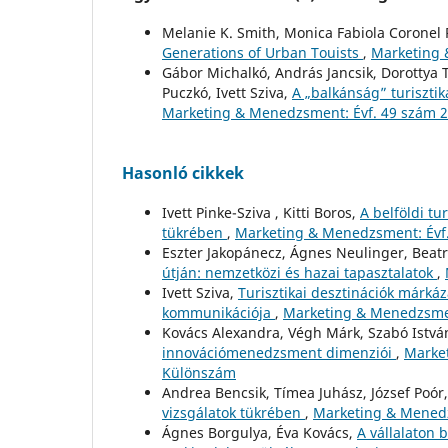
Melanie K. Smith, Monica Fabiola Coronel 
Generations of Urban Touists
,
Marketing 
Gábor Michalkó, András Jancsik, Dorottya T
Puczkó, Ivett Sziva,
A „balkánság” turiszti
Marketing & Menedzsment: Évf. 49 szám 2
Hasonló cikkek
Ivett Pinke-Sziva , Kitti Boros,
A belföldi t
tükrében
,
Marketing & Menedzsment: Évf.
Eszter Jakopánecz, Ágnes Neulinger, Beatr
útján: nemzetközi és hazai tapasztalatok
,
Ivett Sziva,
Turisztikai desztinációk márká
kommunikációja
,
Marketing & Menedzsmen
Kovács Alexandra, Végh Márk, Szabó Istvá
innovációmenedzsment dimenziói
,
Market
Különszám
Andrea Bencsik, Tímea Juhász, József Poór
vizsgálatok tükrében
,
Marketing & Menedz
Ágnes Borgulya, Éva Kovács,
A vállalaton 