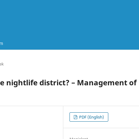
um
ek
e nightlife district? – Management of
PDF (English)
Megjelent