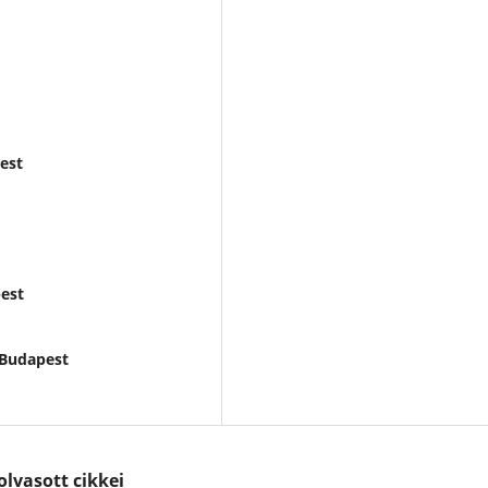
est
pest
 Budapest
lvasott cikkei