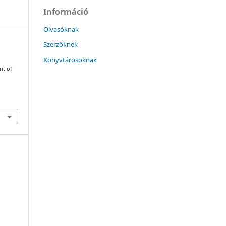
Információ
Olvasóknak
Szerzőknek
Könyvtárosoknak
nt of