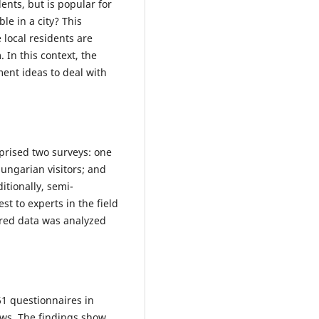
dents, but is popular for
le in a city? This
local residents are
 In this context, the
ment ideas to deal with
mprised two surveys: one
ungarian visitors; and
itionally, semi-
t to experts in the field
ered data was analyzed
61 questionnaires in
ews. The findings show