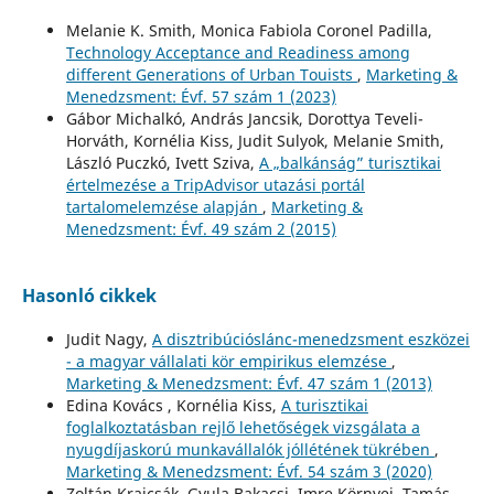
Melanie K. Smith, Monica Fabiola Coronel Padilla,
Technology Acceptance and Readiness among
different Generations of Urban Touists
,
Marketing &
Menedzsment: Évf. 57 szám 1 (2023)
Gábor Michalkó, András Jancsik, Dorottya Teveli-
Horváth, Kornélia Kiss, Judit Sulyok, Melanie Smith,
László Puczkó, Ivett Sziva,
A „balkánság” turisztikai
értelmezése a TripAdvisor utazási portál
tartalomelemzése alapján
,
Marketing &
Menedzsment: Évf. 49 szám 2 (2015)
Hasonló cikkek
Judit Nagy,
A disztribúcióslánc-menedzsment eszközei
- a magyar vállalati kör empirikus elemzése
,
Marketing & Menedzsment: Évf. 47 szám 1 (2013)
Edina Kovács , Kornélia Kiss,
A turisztikai
foglalkoztatásban rejlő lehetőségek vizsgálata a
nyugdíjaskorú munkavállalók jóllétének tükrében
,
Marketing & Menedzsment: Évf. 54 szám 3 (2020)
Zoltán Krajcsák, Gyula Bakacsi, Imre Környei, Tamás