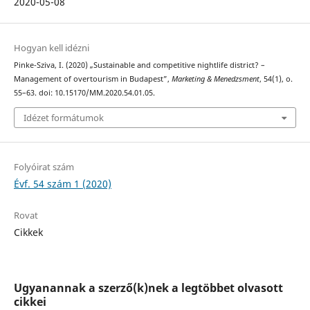
2020-05-08
Hogyan kell idézni
Pinke-Sziva, I. (2020) „Sustainable and competitive nightlife district? –
Management of overtourism in Budapest”,
Marketing & Menedzsment
, 54(1), o.
55–63. doi: 10.15170/MM.2020.54.01.05.
Idézet formátumok
Folyóirat szám
Évf. 54 szám 1 (2020)
Rovat
Cikkek
Ugyanannak a szerző(k)nek a legtöbbet olvasott
cikkei