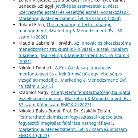
Benedek Szilágyi,
Jövőképes szervezetek II. rész:
Szervezetfejlesztési és vezetőfejlesztési vonatkozások
,
Marketing & Menedzsment: Évf. 58 szám 4 (2024)
Roland Filep,
The mediating effect of change
management
,
Marketing & Menedzsment: Évf. 60
szám 1 (2026)
Klaudia Gabriella Horváth,
Az innovációs ökoszisztéma
menedzsment strukturális kihívásai – a szakirodalom
tükrében
,
Marketing & Menedzsment: Évf. 55 szám 3
(2021)
Nikolett Deutsch,
A Kék Gazdaság innovációs
megfontolásai és a Kék Innovációk egy lehetséges
vizsgálati modellje
,
Marketing & Menedzsment: Évf.
49 szám 3 (2015)
Szabolcs Nagy,
Az egyetemi fenntarthatóság hallgatói
észlelésének mérése
,
Marketing & Menedzsment: Évf.
57 szám Különszám EMOK 2 (2023)
Nikolett Balsa-Budai, Prof. Dr. Szakály Zoltán,
Fenntartható élelmiszer-fogyasztással kapcsolatos
fogyasztói megítélés feltárása netnográfiával
,
Marketing & Menedzsment: Évf. 57 szám Különszám
EMOK 1 (2023)