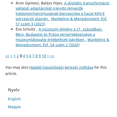
Áron Gyimesi, Balázs Fejes,
A digitális transzformáció
vállalati adaptációját irányító tényezők
hatásmechanizmusának koncepciója a hazai KKV-k
percepciói alapján
,
Marketing & Menedzsment: Évf.
57 szám 3 (2023)
Éva Schultz ,
A múzeumi élmény a 21. században.
Bécs, Budapest és Prága versenyképessége a
múzeumlátogatói értékelések tükrében
,
Marketing &
Menedzsment: Évf. 54 szám 2 (2020)
<<
<
1
2
3
4
5
6
7
8
9
10
>
>>
You may also
Haladó hasonlósági keresés indítása
for this
article.
Nyelv
English
Magyar