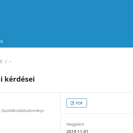
um
4)
/
–
i kérdései
PDF
, Gazdálkodástudományi
Megjelent
2019-11-01