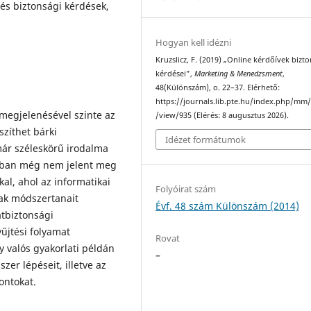
i és biztonsági kérdések,
Hogyan kell idézni
Kruzslicz, F. (2019) „Online kérdőívek bizt
kérdései”,
Marketing & Menedzsment
,
48(Különszám), o. 22–37. Elérhető:
https://journals.lib.pte.hu/index.php/mm/
 megjelenésével szinte az
/view/935 (Elérés: 8 augusztus 2026).
zíthet bárki
Idézet formátumok
már széleskörű irodalma
atban még nem jelent meg
kal, ahol az informatikai
Folyóirat szám
nak módszertanait
Évf. 48 szám Különszám (2014)
atbiztonsági
űjtési folyamat
Rovat
y valós gyakorlati példán
–
zer lépéseit, illetve az
ontokat.