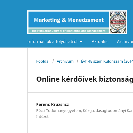
Információk a folyóiratról
Aktuális
Archív
Főoldal
/
Archívum
/
Évf. 48 szám Különszám (201
Online kérdőívek biztonság
Ferenc Kruzslicz
Pécsi Tudományegyetem, Közgazdaságtudományi Kar
Intézet