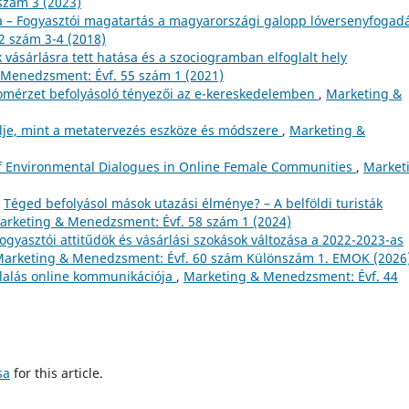
szám 3 (2023)
ra – Fogyasztói magatartás a magyarországi galopp lóversenyfogad
2 szám 3-4 (2018)
vásárlásra tett hatása és a szociogramban elfoglalt hely
Menedzsment: Évf. 55 szám 1 (2021)
lomérzet befolyásoló tényezői az e-kereskedelemben
,
Marketing &
lje, mint a metatervezés eszköze és módszere
,
Marketing &
f Environmental Dialogues in Online Female Communities
,
Market
,
Téged befolyásol mások utazási élménye? – A belföldi turisták
arketing & Menedzsment: Évf. 58 szám 1 (2024)
ogyasztói attitűdök és vásárlási szokások változása a 2022-2023-as
arketing & Menedzsment: Évf. 60 szám Különszám 1. EMOK (2026
llalás online kommunikációja
,
Marketing & Menedzsment: Évf. 44
sa
for this article.