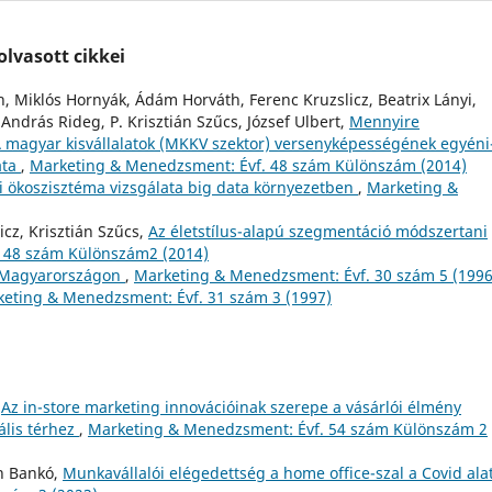
lvasott cikkei
ch, Miklós Hornyák, Ádám Horváth, Ferenc Kruzslicz, Beatrix Lányi,
ndrás Rideg, P. Krisztián Szűcs, József Ulbert,
Mennyire
A magyar kisvállalatok (MKKV szektor) versenyképességének egyéni
ata
,
Marketing & Menedzsment: Évf. 48 szám Különszám (2014)
 ökoszisztéma vizsgálata big data környezetben
,
Marketing &
icz, Krisztián Szűcs,
Az életstílus-alapú szegmentáció módszertani
 48 szám Különszám2 (2014)
ek Magyarországon
,
Marketing & Menedzsment: Évf. 30 szám 5 (1996
eting & Menedzsment: Évf. 31 szám 3 (1997)
,
Az in-store marketing innovációinak szerepe a vásárlói élmény
ális térhez
,
Marketing & Menedzsment: Évf. 54 szám Különszám 2
án Bankó,
Munkavállalói elégedettség a home office-szal a Covid alat