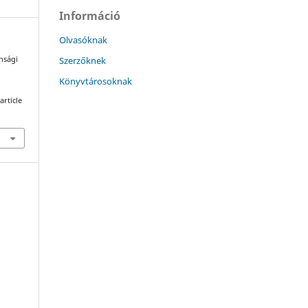
Információ
Olvasóknak
Szerzőknek
onsági
Könyvtárosoknak
article