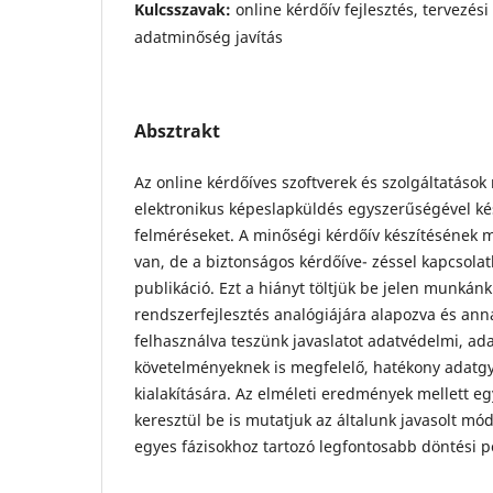
Kulcsszavak:
online kérdőív fejlesztés, tervezés
adatminőség javítás
Absztrakt
Az online kérdőíves szoftverek és szolgáltatások
elektronikus képeslapküldés egyszerűségével kés
felméréseket. A minőségi kérdőív készítésének 
van, de a biztonságos kérdőíve- zéssel kapcsol
publikáció. Ezt a hiányt töltjük be jelen munkánk
rendszerfejlesztés analógiájára alapozva és an
felhasználva teszünk javaslatot adatvédelmi, ad
követelményeknek is megfelelő, hatékony adatgy
kialakítására. Az elméleti eredmények mellett eg
keresztül be is mutatjuk az általunk javasolt móds
egyes fázisokhoz tartozó legfontosabb döntési p