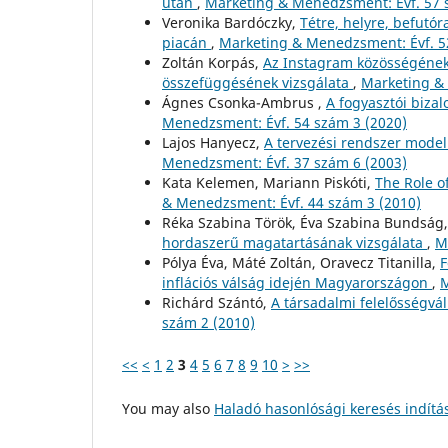
után
,
Marketing & Menedzsment: Évf. 57 
Veronika Bardóczky,
Tétre, helyre, befutó
piacán
,
Marketing & Menedzsment: Évf. 5
Zoltán Korpás,
Az Instagram közösségének 
összefüggésének vizsgálata
,
Marketing & 
Ágnes Csonka-Ambrus ,
A fogyasztói biza
Menedzsment: Évf. 54 szám 3 (2020)
Lajos Hanyecz,
A tervezési rendszer model
Menedzsment: Évf. 37 szám 6 (2003)
Kata Kelemen, Mariann Piskóti,
The Role o
& Menedzsment: Évf. 44 szám 3 (2010)
Réka Szabina Török, Éva Szabina Bundság
hordaszerű magatartásának vizsgálata
,
M
Pólya Éva, Máté Zoltán, Oravecz Titanilla,
F
inflációs válság idején Magyarországon
,
M
Richárd Szántó,
A társadalmi felelősségvá
szám 2 (2010)
<<
<
1
2
3
4
5
6
7
8
9
10
>
>>
You may also
Haladó hasonlósági keresés indítá