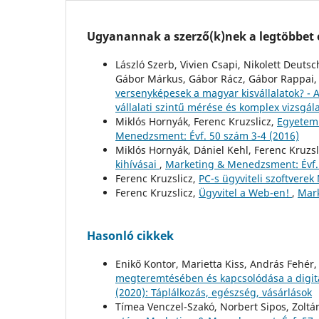
Ugyanannak a szerző(k)nek a legtöbbet o
László Szerb, Vivien Csapi, Nikolett Deuts
Gábor Márkus, Gábor Rácz, Gábor Rappai, A
versenyképesek a magyar kisvállalatok? - 
vállalati szintű mérése és komplex vizsgál
Miklós Hornyák, Ferenc Kruzslicz,
Egyetemi
Menedzsment: Évf. 50 szám 3-4 (2016)
Miklós Hornyák, Dániel Kehl, Ferenc Kruzsl
kihívásai
,
Marketing & Menedzsment: Évf.
Ferenc Kruzslicz,
PC-s ügyviteli szoftver
Ferenc Kruzslicz,
Ügyvitel a Web-en!
,
Mark
Hasonló cikkek
Enikő Kontor, Marietta Kiss, András Fehér
megteremtésében és kapcsolódása a digit
(2020): Táplálkozás, egészség, vásárlások
Tímea Venczel-Szakó, Norbert Sipos, Zolt