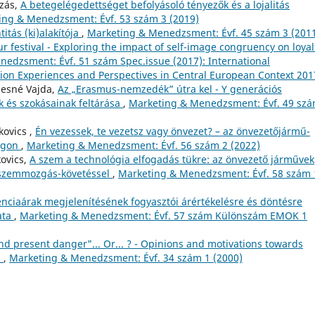
uzás,
A betegelégedettséget befolyásoló tényezők és a lojalitás
ing & Menedzsment: Évf. 53 szám 3 (2019)
itás (ki)alakítója
,
Marketing & Menedzsment: Évf. 45 szám 3 (201
r festival - Exploring the impact of self-image congruency on loyal
edzsment: Évf. 51 szám Spec.issue (2017): International
ion Experiences and Perspectives in Central European Context 201
sesné Vajda,
Az „Erasmus-nemzedék” útra kel - Y generációs
k és szokásainak feltárása
,
Marketing & Menedzsment: Évf. 49 szá
kovics ,
Én vezessek, te vezetsz vagy önvezet? – az önvezetőjármű-
zágon
,
Marketing & Menedzsment: Évf. 56 szám 2 (2022)
kovics,
A szem a technológia elfogadás tükre: az önvezető járművek
 szemmozgás-követéssel
,
Marketing & Menedzsment: Évf. 58 szám 
enciaárak megjelenítésének fogyasztói árértékelésre és döntésre
ata
,
Marketing & Menedzsment: Évf. 57 szám Különszám EMOK 1
nd present danger"... Or... ? - Opinions and motivations towards
s
,
Marketing & Menedzsment: Évf. 34 szám 1 (2000)