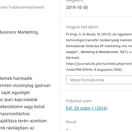
lináris Tudásmenedzsment
2019-10-30
Hogyan kell idézni
-Business Marketing,
Prónay, S. és Buzás, N. (2019) „Az egyetemi
technológia transzfer tevékenység market
kihívásainak feltárása 6P marketing-mix m
alapján”,
Marketing & Menedzsment
, 50(1), o
Elérhető:
https://journals.lib.pte.hu/index.php/mm/
/view/904 (Elérés: 8 augusztus 2026).
etemek harmadik
Idézet formátumok
szinten viszonylag gyorsan
 saját egységet
az ipari kapcsolatok
Folyóirat szám
ékesítésére vagy külső
Évf. 50 szám 1 (2016)
 hasznosításhoz
sajátítása terén azonban
Rovat
nk rávilágítani az
–