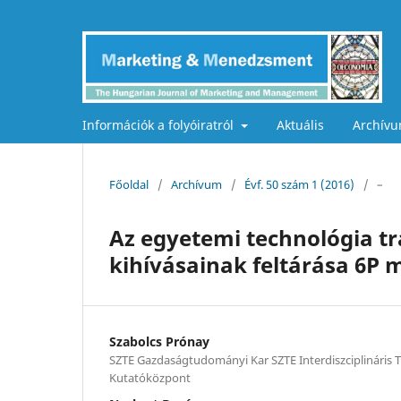
Információk a folyóiratról
Aktuális
Archív
Főoldal
/
Archívum
/
Évf. 50 szám 1 (2016)
/
–
Az egyetemi technológia t
kihívásainak feltárása 6P 
Szabolcs Prónay
SZTE Gazdaságtudományi Kar SZTE Interdiszciplinári
Kutatóközpont