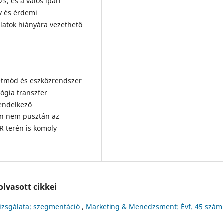
s, és a valós ipari
ív és érdemi
latok hiányára vezethető
etmód és eszközrendszer
ógia transzfer
endelkező
an nem pusztán az
PR terén is komoly
lvasott cikkei
vizsgálata: szegmentáció
,
Marketing & Menedzsment: Évf. 45 szám