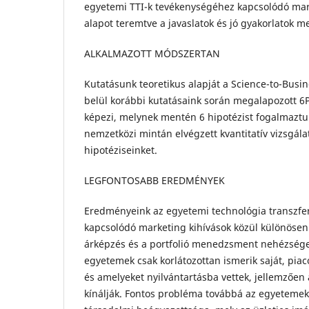
egyetemi TTI-k tevékenységéhez kapcsolódó mark
alapot teremtve a javaslatok és jó gyakorlatok
ALKALMAZOTT MÓDSZERTAN
Kutatásunk teoretikus alapját a Science-to-Busi
belül korábbi kutatásaink során megalapozott 6
képezi, melynek mentén 6 hipotézist fogalmaztu
nemzetközi mintán elvégzett kvantitatív vizsgálat
hipotéziseinket.
LEGFONTOSABB EREDMÉNYEK
Eredményeink az egyetemi technológia transzfe
kapcsolódó marketing kihívások közül különösen 
árképzés és a portfolió menedzsment nehézségei
egyetemek csak korlátozottan ismerik saját, piac
és amelyeket nyilvántartásba vettek, jellemzően a
kínálják. Fontos probléma továbbá az egyetemek