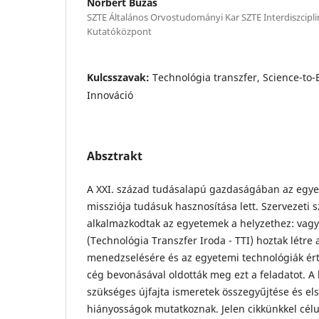
Norbert Buzás
SZTE Általános Orvostudományi Kar SZTE Interdiszcip
Kutatóközpont
Kulcsszavak:
Technológia transzfer, Science-to
Innováció
Absztrakt
A XXI. század tudásalapú gazdaságában az egy
missziója tudásuk hasznosítása lett. Szervezeti 
alkalmazkodtak az egyetemek a helyzethez: vagy
(Technológia Transzfer Iroda - TTI) hoztak létre 
menedzselésére és az egyetemi technológiák ért
cég bevonásával oldották meg ezt a feladatot. A
szükséges újfajta ismeretek összegyűjtése és el
hiányosságok mutatkoznak. Jelen cikkünkkel célu