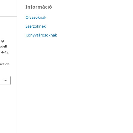
Információ
Olvasóknak
Szerzőknek
Könyvtárosoknak
ing
odell
. 4–13.
article