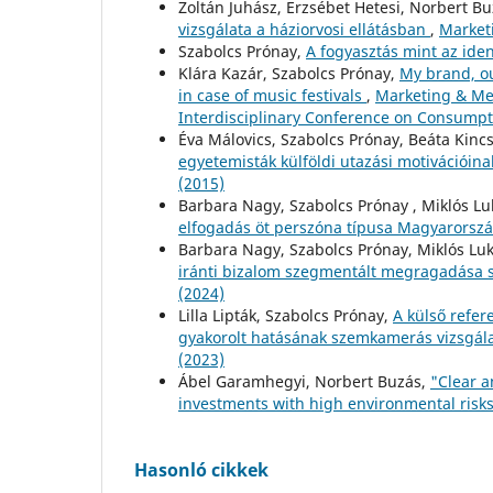
Zoltán Juhász, Erzsébet Hetesi, Norbert B
vizsgálata a háziorvosi ellátásban
,
Market
Szabolcs Prónay,
A fogyasztás mint az ident
Klára Kazár, Szabolcs Prónay,
My brand, ou
in case of music festivals
,
Marketing & Men
Interdisciplinary Conference on Consumpt
Éva Málovics, Szabolcs Prónay, Beáta Kinc
egyetemisták külföldi utazási motivációina
(2015)
Barbara Nagy, Szabolcs Prónay , Miklós Lu
elfogadás öt perszóna típusa Magyarors
Barbara Nagy, Szabolcs Prónay, Miklós Lu
iránti bizalom szegmentált megragadása
(2024)
Lilla Lipták, Szabolcs Prónay,
A külső refer
gyakorolt hatásának szemkamerás vizsgál
(2023)
Ábel Garamhegyi, Norbert Buzás,
"Clear a
investments with high environmental risk
Hasonló cikkek