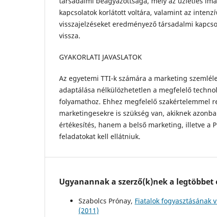
társadalmi beágyazottsága, mely az üzleties imáz
kapcsolatok korlátott voltára, valamint az intenz
visszajelzéseket eredményező társadalmi kapcso
vissza.
GYAKORLATI JAVASLATOK
Az egyetemi TTI-k számára a marketing szemlél
adaptálása nélkülözhetetlen a megfelelő technol
folyamathoz. Ehhez megfelelő szakértelemmel r
marketingesekre is szükség van, akiknek azonb
értékesítés, hanem a belső marketing, illetve a 
feladatokat kell ellátniuk.
Ugyanannak a szerző(k)nek a legtöbbet o
Szabolcs Prónay,
Fiatalok fogyasztásának 
(2011)