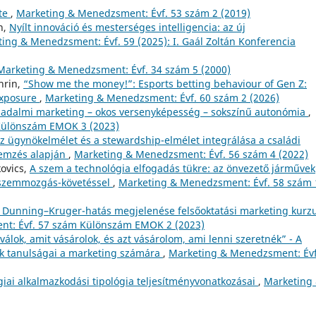
ete
,
Marketing & Menedzsment: Évf. 53 szám 2 (2019)
n,
Nyílt innováció és mesterséges intelligencia: az új
ing & Menedzsment: Évf. 59 (2025): I. Gaál Zoltán Konferencia
Marketing & Menedzsment: Évf. 34 szám 5 (2000)
hrin,
“Show me the money!”: Esports betting behaviour of Gen Z:
exposure
,
Marketing & Menedzsment: Évf. 60 szám 2 (2026)
sadalmi marketing – okos versenyképesség – sokszínű autonómia
,
Különszám EMOK 3 (2023)
z ügynökelmélet és a stewardship-elmélet integrálása a családi
lemzés alapján
,
Marketing & Menedzsment: Évf. 56 szám 4 (2022)
kovics,
A szem a technológia elfogadás tükre: az önvezető járművek
 szemmozgás-követéssel
,
Marketing & Menedzsment: Évf. 58 szám 
 Dunning–Kruger-hatás megjelenése felsőoktatási marketing kurz
t: Évf. 57 szám Különszám EMOK 2 (2023)
válok, amit vásárolok, és azt vásárolom, ami lenni szeretnék” - A
nek tanulságai a marketing számára
,
Marketing & Menedzsment: Évf
giai alkalmazkodási tipológia teljesítményvonatkozásai
,
Marketing