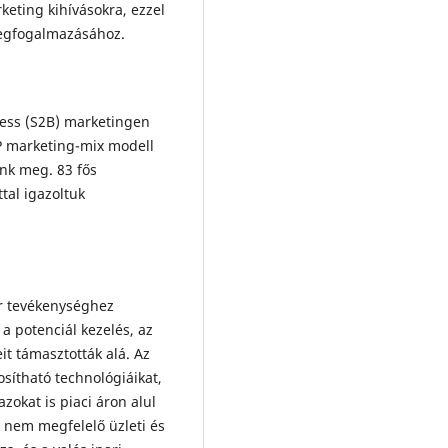
eting kihívásokra, ezzel
 megfogalmazásához.
ness (S2B) marketingen
P marketing-mix modell
nk meg. 83 fős
tal igazoltuk
r tevékenységhez
a potenciál kezelés, az
t támasztották alá. Az
osítható technológiáikat,
zokat is piaci áron alul
 nem megfelelő üzleti és