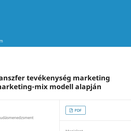
um
ranszfer tevékenység marketing
marketing-mix modell alapján
PDF
s Tudásmenedzsment
Megjelent