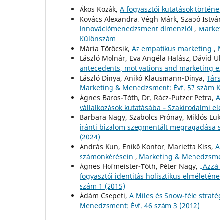
Ákos Kozák,
A fogyasztói kutatások történ
Kovács Alexandra, Végh Márk, Szabó Istvá
innovációmenedzsment dimenziói
,
Market
Különszám
Mária Törőcsik,
Az empatikus marketing
,
László Molnár, Éva Angéla Halász, Dávid U
antecedents, motivations and marketing 
László Dinya, Anikó Klausmann-Dinya,
Tár
Marketing & Menedzsment: Évf. 57 szám 
Ágnes Baros-Tóth, Dr. Rácz-Putzer Petra,
A
vállalkozások kutatásába – Szakirodalmi e
Barbara Nagy, Szabolcs Prónay, Miklós Lu
iránti bizalom szegmentált megragadása
(2024)
András Kun, Enikő Kontor, Marietta Kiss,
A
számonkérésein
,
Marketing & Menedzsmen
Ágnes Hofmeister-Tóth, Péter Nagy,
„Azzá 
fogyasztói identitás holisztikus elméleté
szám 1 (2015)
Ádám Csepeti,
A Miles és Snow-féle straté
Menedzsment: Évf. 46 szám 3 (2012)