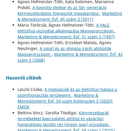
Ágnes Hofmeister-Tóth, Kata Kelemen, Marianna
Piskóti,
A kognitív életkor és az 50+ generáció
környezettudatos fogyasztói magatartása
,
Marketing
& Menedzsment: Évf. 45 szám 3 (2011)
Mária Törőcsik, Ágnes Hofmeister-Tóth,
A VALS
életstílus-vizsgálat alkalmazása Magyarországon
,
Marketing & Menedzsment: Évf. 31 szám 2 (1997)
Ágnes Hofmeister-Tóth, Erzsébet Malota, Ágnes
Neulinger,
A sport és az olimpia iránti attitűdök
Magyarországon
,
Marketing & Menedzsment: Évf. 42
szám 3 (2008)
Hasonló cikkek
László Csóka,
A motivációk és az életstílus hatása a
sportfogyasztás területeire
,
Marketing &
Menedzsment: Évf. 54 szám Különszám 3 (2020):
EMOK
Bettina Vincz, Sarolta Tóvölgyi,
Környezetbarát
termékekkel kapcsolatos attitűd és vásárlási
hajlandóság közötti rés (green gap) vizsgálata
,
Marketing & Menedzsment: Évf. 59 szám 1 (2025)