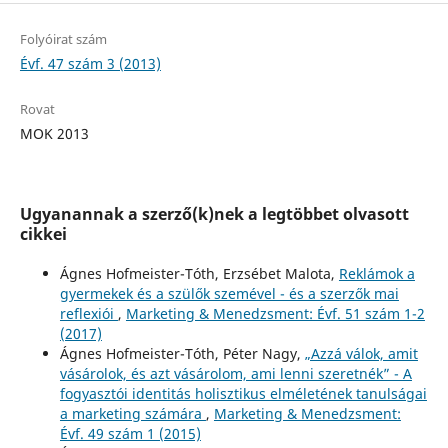
Folyóirat szám
Évf. 47 szám 3 (2013)
Rovat
MOK 2013
Ugyanannak a szerző(k)nek a legtöbbet olvasott
cikkei
Ágnes Hofmeister-Tóth, Erzsébet Malota,
Reklámok a
gyermekek és a szülők szemével - és a szerzők mai
reflexiói
,
Marketing & Menedzsment: Évf. 51 szám 1-2
(2017)
Ágnes Hofmeister-Tóth, Péter Nagy,
„Azzá válok, amit
vásárolok, és azt vásárolom, ami lenni szeretnék” - A
fogyasztói identitás holisztikus elméletének tanulságai
a marketing számára
,
Marketing & Menedzsment:
Évf. 49 szám 1 (2015)