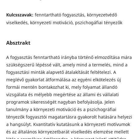
Kulcsszavak:
fenntartható fogyasztás, környezetvédő
viselkedés, környezeti motiváció, pszichogáfiai tényezők
Absztrakt
A fogyasztás fenntartható irányba történő elmozdítása mára
szükségszerű lépéssé vált, amely mind a termelés, mind a
fogyasztási minták alapvető átalakítását feltételezi. A
meglévő gyakorlat átformálása az egyéni elkötelezés új
formái mentén bontakozhat ki, mely folyamat állandó
vizsgálata és mélyebb megértése az állami és vállalati
programok sikerességét nagyban befolyásolja. Jelen
tanulmány a környezeti motiváció és a pszichográfiai
tényezők fogyasztói magatartásra gyakorolt hatására helyezi
a hangsúlyt. Kvantitatív kutatásunk a környezeti motívumok
és az általános környezetbarát viselkedés elemzése mellett