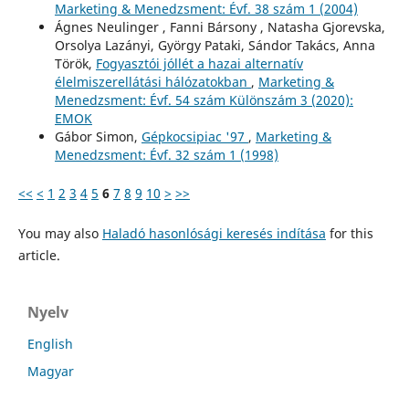
Marketing & Menedzsment: Évf. 38 szám 1 (2004)
Ágnes Neulinger , Fanni Bársony , Natasha Gjorevska,
Orsolya Lazányi, György Pataki, Sándor Takács, Anna
Török,
Fogyasztói jóllét a hazai alternatív
élelmiszerellátási hálózatokban
,
Marketing &
Menedzsment: Évf. 54 szám Különszám 3 (2020):
EMOK
Gábor Simon,
Gépkocsipiac '97
,
Marketing &
Menedzsment: Évf. 32 szám 1 (1998)
<<
<
1
2
3
4
5
6
7
8
9
10
>
>>
You may also
Haladó hasonlósági keresés indítása
for this
article.
Nyelv
English
Magyar