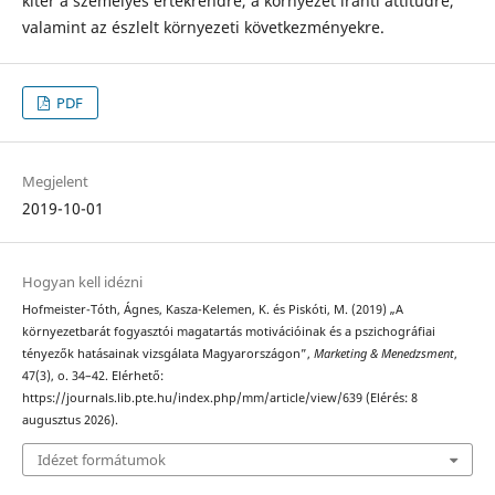
kitér a személyes értékrendre, a környezet iránti attitűdre,
valamint az észlelt környezeti következményekre.
PDF
Megjelent
2019-10-01
Hogyan kell idézni
Hofmeister-Tóth, Ágnes, Kasza-Kelemen, K. és Piskóti, M. (2019) „A
környezetbarát fogyasztói magatartás motivációinak és a pszichográfiai
tényezők hatásainak vizsgálata Magyarországon”,
Marketing & Menedzsment
,
47(3), o. 34–42. Elérhető:
https://journals.lib.pte.hu/index.php/mm/article/view/639 (Elérés: 8
augusztus 2026).
Idézet formátumok