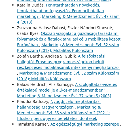
Katalin Dudás,
Fenntarthatatlan növekedés,
fenntarthatatlan fogyasztás. Fenntarthatatlan
marketing?
,
Marketing & Menedzsment: Évf. 47 szám
4 (2013)
Zsuzsanna Halász Dabasi, Eszter Nándori Siposné,
Csaba Ilyés,
Okozati vizsgálat a gazdasági társadalmi
folyamatok és a fiatalok tanulási célú mobilitása között
Európában
,
Marketing & Menedzsment: Évf. 52 szám
Különszám (2018): Mobilitás Különszám
Zoltán Bartha, Andrea S. Gubik,
A felsőoktatási
hallgatók Erasmus-programországokon belüli
részképzéses mobilitásának intézményi meghatározói
,
Marketing & Menedzsment: Évf. 52 szám Különszám
(2018): Mobilitás Különszám
Balázs Heidrich, Alíz Somogyi,
A szolgáltatás-vezetés
értékalapú modellje a „köz-menedzsmentben”
,
Marketing & Menedzsment: Évf. 37 szám 5 (2003)
Klaudia Rádóczy,
Nyugdíjcélú megtakarítási
hajlandóság Magyarországon
,
Marketing &
Menedzsment: Évf. 55 szám Különszám 2 (2021):
Időskori pénzügyi és befektetési döntések
Tamásné Karner,
Az egészségügyi marketing szerepe
,