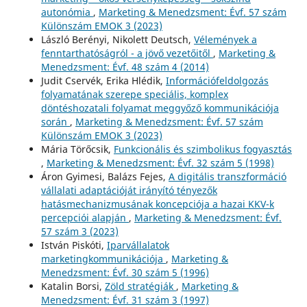
autonómia
,
Marketing & Menedzsment: Évf. 57 szám
Különszám EMOK 3 (2023)
László Berényi, Nikolett Deutsch,
Vélemények a
fenntarthatóságról - a jövő vezetőitől
,
Marketing &
Menedzsment: Évf. 48 szám 4 (2014)
Judit Cservék, Erika Hlédik,
Információfeldolgozás
folyamatának szerepe speciális, komplex
döntéshozatali folyamat meggyőző kommunikációja
során
,
Marketing & Menedzsment: Évf. 57 szám
Különszám EMOK 3 (2023)
Mária Törőcsik,
Funkcionális és szimbolikus fogyasztás
,
Marketing & Menedzsment: Évf. 32 szám 5 (1998)
Áron Gyimesi, Balázs Fejes,
A digitális transzformáció
vállalati adaptációját irányító tényezők
hatásmechanizmusának koncepciója a hazai KKV-k
percepciói alapján
,
Marketing & Menedzsment: Évf.
57 szám 3 (2023)
István Piskóti,
Iparvállalatok
marketingkommunikációja
,
Marketing &
Menedzsment: Évf. 30 szám 5 (1996)
Katalin Borsi,
Zöld stratégiák
,
Marketing &
Menedzsment: Évf. 31 szám 3 (1997)