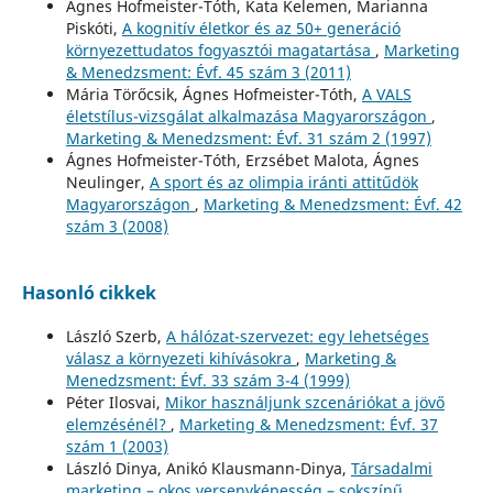
Ágnes Hofmeister-Tóth, Kata Kelemen, Marianna
Piskóti,
A kognitív életkor és az 50+ generáció
környezettudatos fogyasztói magatartása
,
Marketing
& Menedzsment: Évf. 45 szám 3 (2011)
Mária Törőcsik, Ágnes Hofmeister-Tóth,
A VALS
életstílus-vizsgálat alkalmazása Magyarországon
,
Marketing & Menedzsment: Évf. 31 szám 2 (1997)
Ágnes Hofmeister-Tóth, Erzsébet Malota, Ágnes
Neulinger,
A sport és az olimpia iránti attitűdök
Magyarországon
,
Marketing & Menedzsment: Évf. 42
szám 3 (2008)
Hasonló cikkek
László Szerb,
A hálózat-szervezet: egy lehetséges
válasz a környezeti kihívásokra
,
Marketing &
Menedzsment: Évf. 33 szám 3-4 (1999)
Péter Ilosvai,
Mikor használjunk szcenáriókat a jövő
elemzésénél?
,
Marketing & Menedzsment: Évf. 37
szám 1 (2003)
László Dinya, Anikó Klausmann-Dinya,
Társadalmi
marketing – okos versenyképesség – sokszínű