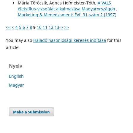
Mária Törőcsik, Ágnes Hofmeister-Tóth,
A VALS
életstílus-vizsgálat alkalmazása Magyarországon
,
Marketing & Menedzsment: Évf. 31 szám 2 (1997)
<<
<
4
5
6
7
8
9
10
11
12
13
>
>>
You may also
Haladó hasonlósági keresés indítása
for this
article.
Nyelv
English
Magyar
Make a Submission