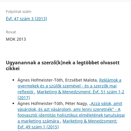
Folyóirat szám
Évf. 47 szám 3 (2013)
Rovat
MOK 2013
Ugyanannak a szerző(k)nek a legtöbbet olvasott
cikkei
Ágnes Hofmeister-Tóth, Erzsébet Malota,
Reklámok a
gyermekek és a szülők szemével - és a szerzők mai
reflexiói
,
Marketing & Menedzsment: Évf. 51 szám 1-2
(2017)
Ágnes Hofmeister-Tóth, Péter Nagy,
„Azzá válok, amit
vásárolok, és azt vásárolom, ami lenni szeretnék” - A
fogyasztói identitás holisztikus elméletének tanulságai
a marketing számára
,
Marketing & Menedzsment:
Évf. 49 szám 1 (2015)