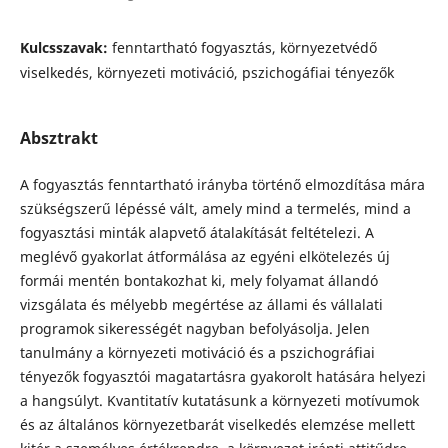
Kulcsszavak:
fenntartható fogyasztás, környezetvédő
viselkedés, környezeti motiváció, pszichogáfiai tényezők
Absztrakt
A fogyasztás fenntartható irányba történő elmozdítása mára
szükségszerű lépéssé vált, amely mind a termelés, mind a
fogyasztási minták alapvető átalakítását feltételezi. A
meglévő gyakorlat átformálása az egyéni elkötelezés új
formái mentén bontakozhat ki, mely folyamat állandó
vizsgálata és mélyebb megértése az állami és vállalati
programok sikerességét nagyban befolyásolja. Jelen
tanulmány a környezeti motiváció és a pszichográfiai
tényezők fogyasztói magatartásra gyakorolt hatására helyezi
a hangsúlyt. Kvantitatív kutatásunk a környezeti motívumok
és az általános környezetbarát viselkedés elemzése mellett