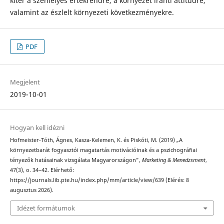
kitér a személyes értékrendre, a környezet iránti attitűdre,
valamint az észlelt környezeti következményekre.
PDF
Megjelent
2019-10-01
Hogyan kell idézni
Hofmeister-Tóth, Ágnes, Kasza-Kelemen, K. és Piskóti, M. (2019) „A
környezetbarát fogyasztói magatartás motivációinak és a pszichográfiai
tényezők hatásainak vizsgálata Magyarországon”,
Marketing & Menedzsment
,
47(3), o. 34–42. Elérhető:
https://journals.lib.pte.hu/index.php/mm/article/view/639 (Elérés: 8
augusztus 2026).
Idézet formátumok