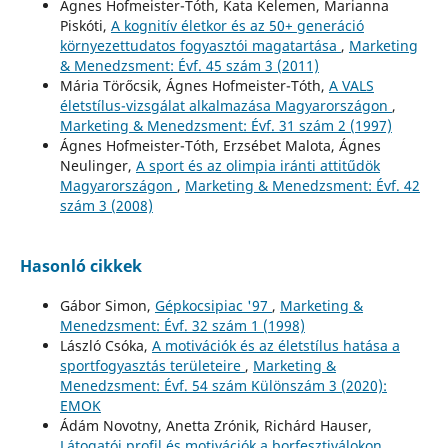
Ágnes Hofmeister-Tóth, Kata Kelemen, Marianna
Piskóti,
A kognitív életkor és az 50+ generáció
környezettudatos fogyasztói magatartása
,
Marketing
& Menedzsment: Évf. 45 szám 3 (2011)
Mária Törőcsik, Ágnes Hofmeister-Tóth,
A VALS
életstílus-vizsgálat alkalmazása Magyarországon
,
Marketing & Menedzsment: Évf. 31 szám 2 (1997)
Ágnes Hofmeister-Tóth, Erzsébet Malota, Ágnes
Neulinger,
A sport és az olimpia iránti attitűdök
Magyarországon
,
Marketing & Menedzsment: Évf. 42
szám 3 (2008)
Hasonló cikkek
Gábor Simon,
Gépkocsipiac '97
,
Marketing &
Menedzsment: Évf. 32 szám 1 (1998)
László Csóka,
A motivációk és az életstílus hatása a
sportfogyasztás területeire
,
Marketing &
Menedzsment: Évf. 54 szám Különszám 3 (2020):
EMOK
Ádám Novotny, Anetta Zrónik, Richárd Hauser,
Látogatói profil és motivációk a borfesztiválokon
,