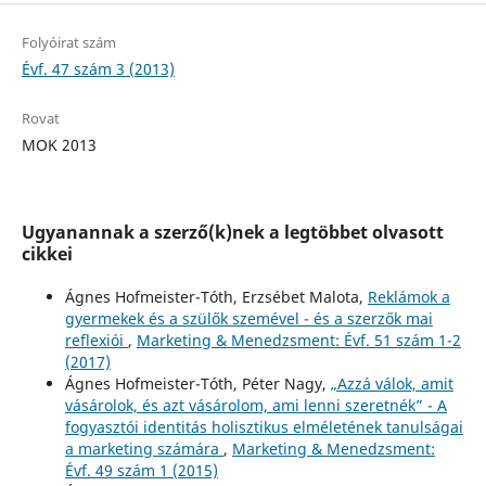
Folyóirat szám
Évf. 47 szám 3 (2013)
Rovat
MOK 2013
Ugyanannak a szerző(k)nek a legtöbbet olvasott
cikkei
Ágnes Hofmeister-Tóth, Erzsébet Malota,
Reklámok a
gyermekek és a szülők szemével - és a szerzők mai
reflexiói
,
Marketing & Menedzsment: Évf. 51 szám 1-2
(2017)
Ágnes Hofmeister-Tóth, Péter Nagy,
„Azzá válok, amit
vásárolok, és azt vásárolom, ami lenni szeretnék” - A
fogyasztói identitás holisztikus elméletének tanulságai
a marketing számára
,
Marketing & Menedzsment:
Évf. 49 szám 1 (2015)