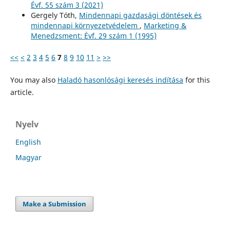
Évf. 55 szám 3 (2021)
Gergely Tóth,
Mindennapi gazdasági döntések és
mindennapi környezetvédelem
,
Marketing &
Menedzsment: Évf. 29 szám 1 (1995)
<<
<
2
3
4
5
6
7
8
9
10
11
>
>>
You may also
Haladó hasonlósági keresés indítása
for this
article.
Nyelv
English
Magyar
Make a Submission