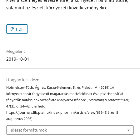
kitér a személyes értékrendre, a környezet iránti attitűdre,
valamint az észlelt környezeti következményekre.
PDF
Megjelent
2019-10-01
Hogyan kell idézni
Hofmeister-Tóth, Ágnes, Kasza-Kelemen, K. és Piskóti, M. (2019) „A
környezetbarát fogyasztói magatartás motivációinak és a pszichográfiai
tényezők hatásainak vizsgálata Magyarországon”,
Marketing & Menedzsment
,
47(3), o. 34–42. Elérhető:
https://journals.lib.pte.hu/index.php/mm/article/view/639 (Elérés: 8
augusztus 2026).
Idézet formátumok