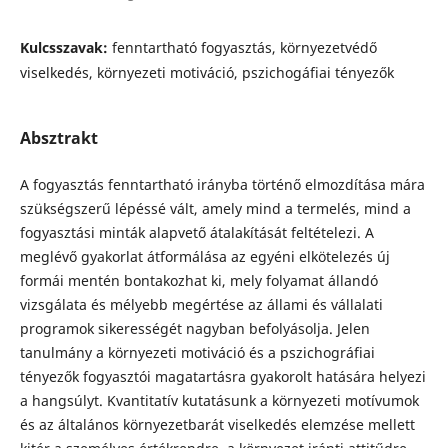
Kulcsszavak:
fenntartható fogyasztás, környezetvédő
viselkedés, környezeti motiváció, pszichogáfiai tényezők
Absztrakt
A fogyasztás fenntartható irányba történő elmozdítása mára
szükségszerű lépéssé vált, amely mind a termelés, mind a
fogyasztási minták alapvető átalakítását feltételezi. A
meglévő gyakorlat átformálása az egyéni elkötelezés új
formái mentén bontakozhat ki, mely folyamat állandó
vizsgálata és mélyebb megértése az állami és vállalati
programok sikerességét nagyban befolyásolja. Jelen
tanulmány a környezeti motiváció és a pszichográfiai
tényezők fogyasztói magatartásra gyakorolt hatására helyezi
a hangsúlyt. Kvantitatív kutatásunk a környezeti motívumok
és az általános környezetbarát viselkedés elemzése mellett