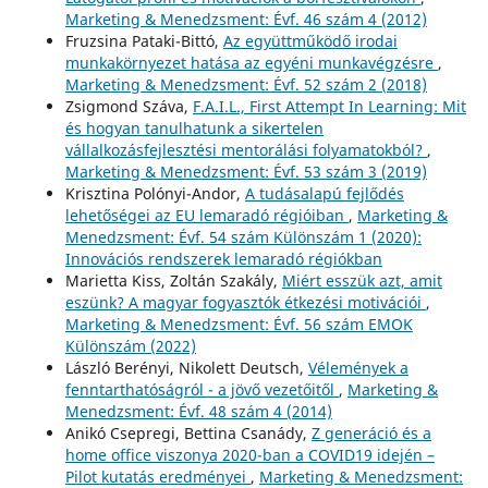
Marketing & Menedzsment: Évf. 46 szám 4 (2012)
Fruzsina Pataki-Bittó,
Az együttműködő irodai
munkakörnyezet hatása az egyéni munkavégzésre
,
Marketing & Menedzsment: Évf. 52 szám 2 (2018)
Zsigmond Száva,
F.A.I.L., First Attempt In Learning: Mit
és hogyan tanulhatunk a sikertelen
vállalkozásfejlesztési mentorálási folyamatokból?
,
Marketing & Menedzsment: Évf. 53 szám 3 (2019)
Krisztina Polónyi-Andor,
A tudásalapú fejlődés
lehetőségei az EU lemaradó régióiban
,
Marketing &
Menedzsment: Évf. 54 szám Különszám 1 (2020):
Innovációs rendszerek lemaradó régiókban
Marietta Kiss, Zoltán Szakály,
Miért esszük azt, amit
eszünk? A magyar fogyasztók étkezési motivációi
,
Marketing & Menedzsment: Évf. 56 szám EMOK
Különszám (2022)
László Berényi, Nikolett Deutsch,
Vélemények a
fenntarthatóságról - a jövő vezetőitől
,
Marketing &
Menedzsment: Évf. 48 szám 4 (2014)
Anikó Csepregi, Bettina Csanády,
Z generáció és a
home office viszonya 2020-ban a COVID19 idején –
Pilot kutatás eredményei
,
Marketing & Menedzsment: