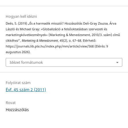
Hogyan kell idézni
Deés, S. (2019) „És a harmadik misszió? Hozzászólás Deli-Gray Zsuzsa, Árva
László és Michael Gray: »Globalizáció a felsőoktatásban szervezeti és
marketingkövetkezmények« (Marketing & Menedzsment, 2010/3. szám) című
cikkéhez”,
Marketing & Menedzsment
, 45(2), o. 67–68. Elérhető:
https://journals.lib.pte.hu/index.php/mm/article/view/568 (Elérés: 9
augusztus 2026).
Idézet formátumok
Folyóirat szám
Évf. 45 szám 2 (2011)
Rovat
Hozzászólás