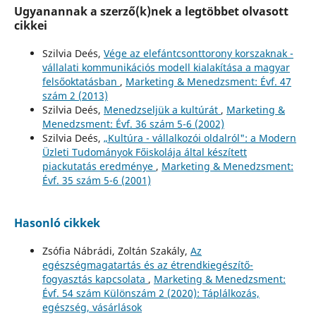
Ugyanannak a szerző(k)nek a legtöbbet olvasott
cikkei
Szilvia Deés,
Vége az elefántcsonttorony korszaknak -
vállalati kommunikációs modell kialakítása a magyar
felsőoktatásban
,
Marketing & Menedzsment: Évf. 47
szám 2 (2013)
Szilvia Deés,
Menedzseljük a kultúrát
,
Marketing &
Menedzsment: Évf. 36 szám 5-6 (2002)
Szilvia Deés,
„Kultúra - vállalkozói oldalról": a Modern
Üzleti Tudományok Főiskolája által készített
piackutatás eredménye
,
Marketing & Menedzsment:
Évf. 35 szám 5-6 (2001)
Hasonló cikkek
Zsófia Nábrádi, Zoltán Szakály,
Az
egészségmagatartás és az étrendkiegészítő-
fogyasztás kapcsolata
,
Marketing & Menedzsment:
Évf. 54 szám Különszám 2 (2020): Táplálkozás,
egészség, vásárlások