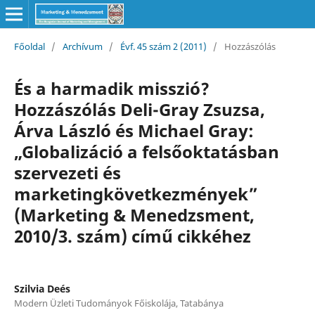
Főoldal
/
Archívum
/
Évf. 45 szám 2 (2011)
/
Hozzászólás
És a harmadik misszió?
Hozzászólás Deli-Gray Zsuzsa,
Árva László és Michael Gray:
„Globalizáció a felsőoktatásban
szervezeti és
marketingkövetkezmények”
(Marketing & Menedzsment,
2010/3. szám) című cikkéhez
Szilvia Deés
Modern Üzleti Tudományok Főiskolája, Tatabánya