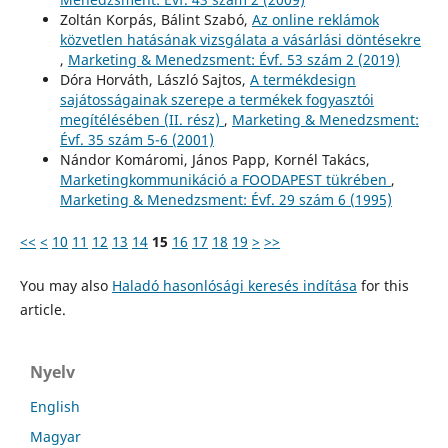
Zoltán Korpás, Bálint Szabó,
Az online reklámok
közvetlen hatásának vizsgálata a vásárlási döntésekre
,
Marketing & Menedzsment: Évf. 53 szám 2 (2019)
Dóra Horváth, László Sajtos,
A termékdesign
sajátosságainak szerepe a termékek fogyasztói
megítélésében (II. rész)
,
Marketing & Menedzsment:
Évf. 35 szám 5-6 (2001)
Nándor Komáromi, János Papp, Kornél Takács,
Marketingkommunikáció a FOODAPEST tükrében
,
Marketing & Menedzsment: Évf. 29 szám 6 (1995)
<<
<
10
11
12
13
14
15
16
17
18
19
>
>>
You may also
Haladó hasonlósági keresés indítása
for this
article.
Nyelv
English
Magyar