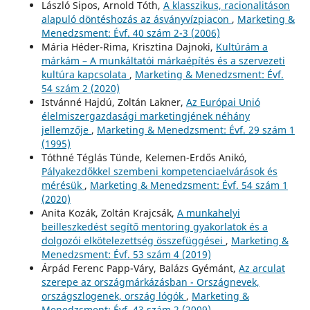
László Sipos, Arnold Tóth,
A klasszikus, racionalitáson
alapuló döntéshozás az ásványvízpiacon
,
Marketing &
Menedzsment: Évf. 40 szám 2-3 (2006)
Mária Héder-Rima, Krisztina Dajnoki,
Kultúrám a
márkám – A munkáltatói márkaépítés és a szervezeti
kultúra kapcsolata
,
Marketing & Menedzsment: Évf.
54 szám 2 (2020)
Istvánné Hajdú, Zoltán Lakner,
Az Európai Unió
élelmiszergazdasági marketingjének néhány
jellemzője
,
Marketing & Menedzsment: Évf. 29 szám 1
(1995)
Tóthné Téglás Tünde, Kelemen-Erdős Anikó,
Pályakezdőkkel szembeni kompetenciaelvárások és
mérésük
,
Marketing & Menedzsment: Évf. 54 szám 1
(2020)
Anita Kozák, Zoltán Krajcsák,
A munkahelyi
beilleszkedést segítő mentoring gyakorlatok és a
dolgozói elkötelezettség összefüggései
,
Marketing &
Menedzsment: Évf. 53 szám 4 (2019)
Árpád Ferenc Papp-Váry, Balázs Gyémánt,
Az arculat
szerepe az országmárkázásban - Országnevek,
országszlogenek, ország lógók
,
Marketing &
Menedzsment: Évf. 43 szám 2 (2009)