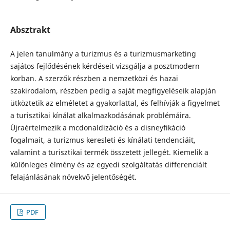
Absztrakt
A jelen tanulmány a turizmus és a turizmusmarketing
sajátos fejlődésének kérdéseit vizsgálja a posztmodern
korban. A szerzők részben a nemzetközi és hazai
szakirodalom, részben pedig a saját megfigyeléseik alapján
ütköztetik az elméletet a gyakorlattal, és felhívják a figyelmet
a turisztikai kínálat alkalmazkodásának problémáira.
Újraértelmezik a mcdonaldizáció és a disneyfikáció
fogalmait, a turizmus keresleti és kínálati tendenciáit,
valamint a turisztikai termék összetett jellegét. Kiemelik a
különleges élmény és az egyedi szolgáltatás differenciált
felajánlásának növekvő jelentőségét.
PDF