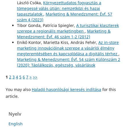
László Csóka,
Környezettudatos fogyasztás a
tömegessé válás útján: nemzetközi és hazai
tapasztalatok
,
Marketing & Menedzsment: Évf. 57
szám 4 (2023)
Tibor Gonda, Patrícia Spiegler,
A turisztikai klaszterek
szerepe a regionális marketingben
,
Marketing &
Menedzsment: Évf. 46 szám 1-2 (2012)
Enikő Kontor, Marietta Kiss, András Fehér,
Az in-store
marketing innovációinak szerepe a vásárlói élmény
megteremtésében és kapcsolódása a digitális térhez
,
Marketing & Menedzsment: Évf. 54 szám Különszám 2
(2020): Táplálkozás, egészség, vásárlások
1
2
3
4
5
6
7
>
>>
You may also
Haladó hasonlósági keresés indítása
for this
article.
Nyelv
English