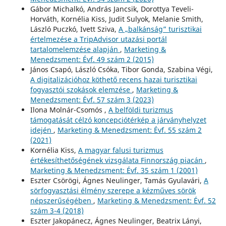
Gábor Michalkó, András Jancsik, Dorottya Teveli-
Horváth, Kornélia Kiss, Judit Sulyok, Melanie Smith,
László Puczkó, Ivett Sziva,
A „balkánság” turisztikai
értelmezése a TripAdvisor utazási portál
tartalomelemzése alapján
,
Marketing &
Menedzsment: Évf. 49 szám 2 (2015)
János Csapó, László Csóka, Tibor Gonda, Szabina Végi,
A digitalizációhoz köthető recens hazai turisztikai
fogyasztói szokások elemzése
,
Marketing &
Menedzsment: Évf. 57 szám 3 (2023)
Ilona Molnár-Csomós ,
A belföldi turizmus
támogatását célzó koncepciótérkép a járványhelyzet
idején
,
Marketing & Menedzsment: Évf. 55 szám 2
(2021)
Kornélia Kiss,
A magyar falusi turizmus
értékesíthetőségének vizsgálata Finnország piacán
,
Marketing & Menedzsment: Évf. 35 szám 1 (2001)
Eszter Csörögi, Ágnes Neulinger, Tamás Gyulavári,
A
sörfogyasztási élmény szerepe a kézműves sörök
népszerűségében
,
Marketing & Menedzsment: Évf. 52
szám 3-4 (2018)
Eszter Jakopánecz, Ágnes Neulinger, Beatrix Lányi,