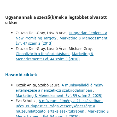
Ugyanannak a szerző(k)nek a legtöbbet olvasott
cikkei
Zsuzsa Deli-Gray, László Árva,
Hungarian Seniors - A
New Promising Target?
,
Marketing & Menedzsment:
Évf. 47 szám 2 (2013)
Zsuzsa Deli-Gray, László Árva, Michael Gray,
Globalizáció a felsőoktatásban
,
Marketing &
Menedzsment: Évf. 44 szám 3 (2010)
Hasonló cikkek
Kozák Anita, Szabó Laura,
A munkavállalói élmény
értelmezése a nemzetközi szakirodalomban
,
Marketing & Menedzsment: Évf. 59 szám 2 (2025)
Éva Schultz ,
A múzeumi élmény a 21. században.
Bécs, Budapest és Prága versenyképessége a
múzeumlátogatói értékelések tükrében
,
Marketing &
Menedzsment: Évf. 54 szám 2 (2020)