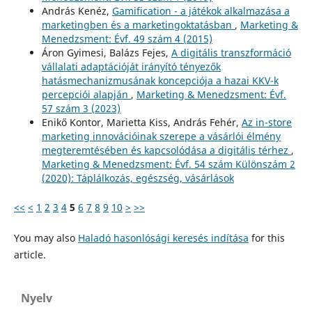
András Kenéz,
Gamification - a játékok alkalmazása a
marketingben és a marketingoktatásban
,
Marketing &
Menedzsment: Évf. 49 szám 4 (2015)
Áron Gyimesi, Balázs Fejes,
A digitális transzformáció
vállalati adaptációját irányító tényezők
hatásmechanizmusának koncepciója a hazai KKV-k
percepciói alapján
,
Marketing & Menedzsment: Évf.
57 szám 3 (2023)
Enikő Kontor, Marietta Kiss, András Fehér,
Az in-store
marketing innovációinak szerepe a vásárlói élmény
megteremtésében és kapcsolódása a digitális térhez
,
Marketing & Menedzsment: Évf. 54 szám Különszám 2
(2020): Táplálkozás, egészség, vásárlások
<<
<
1
2
3
4
5
6
7
8
9
10
>
>>
You may also
Haladó hasonlósági keresés indítása
for this
article.
Nyelv