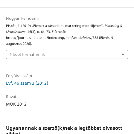
Hogyan kell idézni
Piskóti, I. (2019) „Elemek a társadalmi marketing modelljéhez”,
Marketing &
Menedzsment
, 46(3), o. 64–73. Elérhető:
https://journals.lib.pte.hu/index.php/mm/article/view/388 (Elérés: 9
augusztus 2026).
Idézet formátumok
Folyóirat szám
Évf. 46 szám 3 (2012)
Rovat
MOK 2012
Ugyanannak a szerző(k)nek a legtöbbet olvasott
cikkei