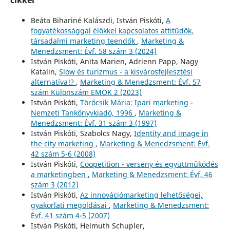
Beáta Bihariné Kalászdi, István Piskóti,
A
fogyatékossággal élőkkel kapcsolatos attitűdök,
társadalmi marketing teendők
,
Marketing &
Menedzsment: Évf. 58 szám 3 (2024)
István Piskóti, Anita Marien, Adrienn Papp, Nagy
Katalin,
Slow és turizmus - a kisvárosfejlesztési
alternatíva!?
,
Marketing & Menedzsment: Évf. 57
szám Különszám EMOK 2 (2023)
István Piskóti,
Törőcsik Mária: Ipari marketing -
Nemzeti Tankönyvkiadó, 1996
,
Marketing &
Menedzsment: Évf. 31 szám 3 (1997)
István Piskóti, Szabolcs Nagy,
Identity and image in
the city marketing
,
Marketing & Menedzsment: Évf.
42 szám 5-6 (2008)
István Piskóti,
Coopetition - verseny és együttműködés
a marketingben
,
Marketing & Menedzsment: Évf. 46
szám 3 (2012)
István Piskóti,
Az innovációmarketing lehetőségei,
gyakorlati megoldásai
,
Marketing & Menedzsment:
Évf. 41 szám 4-5 (2007)
István Piskóti, Helmuth Schupler,