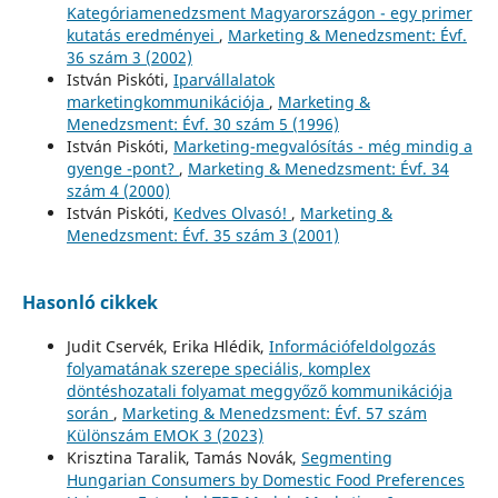
Kategóriamenedzsment Magyarországon - egy primer
kutatás eredményei
,
Marketing & Menedzsment: Évf.
36 szám 3 (2002)
István Piskóti,
Iparvállalatok
marketingkommunikációja
,
Marketing &
Menedzsment: Évf. 30 szám 5 (1996)
István Piskóti,
Marketing-megvalósítás - még mindig a
gyenge -pont?
,
Marketing & Menedzsment: Évf. 34
szám 4 (2000)
István Piskóti,
Kedves Olvasó!
,
Marketing &
Menedzsment: Évf. 35 szám 3 (2001)
Hasonló cikkek
Judit Cservék, Erika Hlédik,
Információfeldolgozás
folyamatának szerepe speciális, komplex
döntéshozatali folyamat meggyőző kommunikációja
során
,
Marketing & Menedzsment: Évf. 57 szám
Különszám EMOK 3 (2023)
Krisztina Taralik, Tamás Novák,
Segmenting
Hungarian Consumers by Domestic Food Preferences