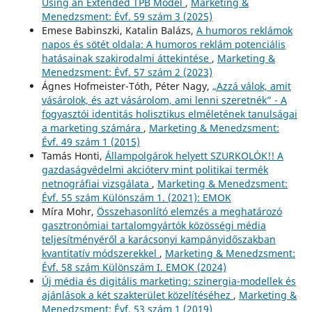
Using an Extended TPB Model
,
Marketing &
Menedzsment: Évf. 59 szám 3 (2025)
Emese Babinszki, Katalin Balázs,
A humoros reklámok
napos és sötét oldala: A humoros reklám potenciális
hatásainak szakirodalmi áttekintése
,
Marketing &
Menedzsment: Évf. 57 szám 2 (2023)
Ágnes Hofmeister-Tóth, Péter Nagy,
„Azzá válok, amit
vásárolok, és azt vásárolom, ami lenni szeretnék” - A
fogyasztói identitás holisztikus elméletének tanulságai
a marketing számára
,
Marketing & Menedzsment:
Évf. 49 szám 1 (2015)
Tamás Honti,
Állampolgárok helyett SZURKOLÓK!! A
gazdaságvédelmi akcióterv mint politikai termék
netnográfiai vizsgálata
,
Marketing & Menedzsment:
Évf. 55 szám Különszám 1. (2021): EMOK
Míra Mohr,
Összehasonlító elemzés a meghatározó
gasztronómiai tartalomgyártók közösségi média
teljesítményéről a karácsonyi kampányidőszakban
kvantitatív módszerekkel
,
Marketing & Menedzsment:
Évf. 58 szám Különszám I. EMOK (2024)
Új média és digitális marketing: szinergia-modellek és
ajánlások a két szakterület közelítéséhez
,
Marketing &
Menedzsment: Évf. 53 szám 1 (2019)