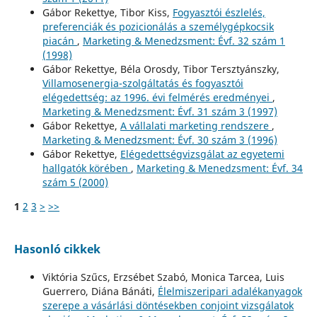
Gábor Rekettye, Tibor Kiss,
Fogyasztói észlelés,
preferenciák és pozicionálás a személygépkocsik
piacán
,
Marketing & Menedzsment: Évf. 32 szám 1
(1998)
Gábor Rekettye, Béla Orosdy, Tibor Tersztyánszky,
Villamosenergia-szolgáltatás és fogyasztói
elégedettség: az 1996. évi felmérés eredményei
,
Marketing & Menedzsment: Évf. 31 szám 3 (1997)
Gábor Rekettye,
A vállalati marketing rendszere
,
Marketing & Menedzsment: Évf. 30 szám 3 (1996)
Gábor Rekettye,
Elégedettségvizsgálat az egyetemi
hallgatók körében
,
Marketing & Menedzsment: Évf. 34
szám 5 (2000)
1
2
3
>
>>
Hasonló cikkek
Viktória Szűcs, Erzsébet Szabó, Monica Tarcea, Luis
Guerrero, Diána Bánáti,
Élelmiszeripari adalékanyagok
szerepe a vásárlási döntésekben conjoint vizsgálatok