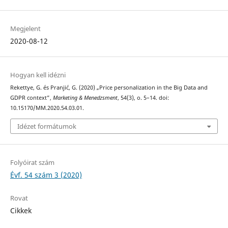
Megjelent
2020-08-12
Hogyan kell idézni
Rekettye, G. és Pranjić, G. (2020) „Price personalization in the Big Data and
GDPR context”,
Marketing & Menedzsment
, 54(3), o. 5–14. doi:
10.15170/MM.2020.54.03.01.
Idézet formátumok
Folyóirat szám
Évf. 54 szám 3 (2020)
Rovat
Cikkek