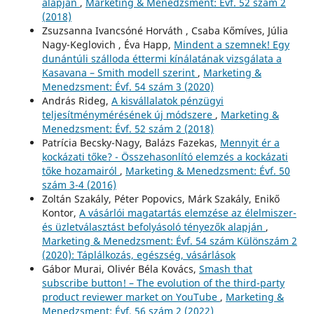
alapján
,
Marketing & Menedzsment: Évf. 52 szám 2
(2018)
Zsuzsanna Ivancsóné Horváth , Csaba Kőmíves, Júlia
Nagy-Keglovich , Éva Happ,
Mindent a szemnek! Egy
dunántúli szálloda éttermi kínálatának vizsgálata a
Kasavana – Smith modell szerint
,
Marketing &
Menedzsment: Évf. 54 szám 3 (2020)
András Rideg,
A kisvállalatok pénzügyi
teljesítménymérésének új módszere
,
Marketing &
Menedzsment: Évf. 52 szám 2 (2018)
Patrícia Becsky-Nagy, Balázs Fazekas,
Mennyit ér a
kockázati tőke? - Összehasonlító elemzés a kockázati
tőke hozamairól
,
Marketing & Menedzsment: Évf. 50
szám 3-4 (2016)
Zoltán Szakály, Péter Popovics, Márk Szakály, Enikő
Kontor,
A vásárlói magatartás elemzése az élelmiszer-
és üzletválasztást befolyásoló tényezők alapján
,
Marketing & Menedzsment: Évf. 54 szám Különszám 2
(2020): Táplálkozás, egészség, vásárlások
Gábor Murai, Olivér Béla Kovács,
Smash that
subscribe button! – The evolution of the third-party
product reviewer market on YouTube
,
Marketing &
Menedzsment: Évf. 56 szám 2 (2022)