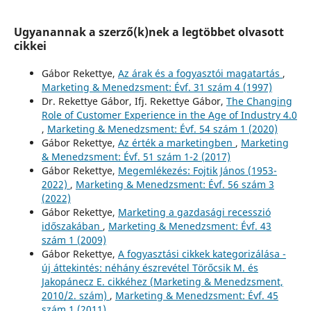
Ugyanannak a szerző(k)nek a legtöbbet olvasott
cikkei
Gábor Rekettye,
Az árak és a fogyasztói magatartás
,
Marketing & Menedzsment: Évf. 31 szám 4 (1997)
Dr. Rekettye Gábor, Ifj. Rekettye Gábor,
The Changing
Role of Customer Experience in the Age of Industry 4.0
,
Marketing & Menedzsment: Évf. 54 szám 1 (2020)
Gábor Rekettye,
Az érték a marketingben
,
Marketing
& Menedzsment: Évf. 51 szám 1-2 (2017)
Gábor Rekettye,
Megemlékezés: Fojtik János (1953-
2022)
,
Marketing & Menedzsment: Évf. 56 szám 3
(2022)
Gábor Rekettye,
Marketing a gazdasági recesszió
időszakában
,
Marketing & Menedzsment: Évf. 43
szám 1 (2009)
Gábor Rekettye,
A fogyasztási cikkek kategorizálása -
új áttekintés: néhány észrevétel Törőcsik M. és
Jakopánecz E. cikkéhez (Marketing & Menedzsment,
2010/2. szám)
,
Marketing & Menedzsment: Évf. 45
szám 1 (2011)