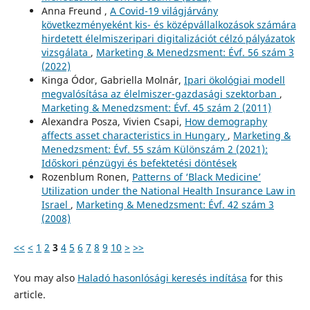
Anna Freund ,
A Covid-19 világjárvány
következményeként kis- és középvállalkozások számára
hirdetett élelmiszeripari digitalizációt célzó pályázatok
vizsgálata
,
Marketing & Menedzsment: Évf. 56 szám 3
(2022)
Kinga Ódor, Gabriella Molnár,
Ipari ökológiai modell
megvalósítása az élelmiszer-gazdasági szektorban
,
Marketing & Menedzsment: Évf. 45 szám 2 (2011)
Alexandra Posza, Vivien Csapi,
How demography
affects asset characteristics in Hungary
,
Marketing &
Menedzsment: Évf. 55 szám Különszám 2 (2021):
Időskori pénzügyi és befektetési döntések
Rozenblum Ronen,
Patterns of ‘Black Medicine’
Utilization under the National Health Insurance Law in
Israel
,
Marketing & Menedzsment: Évf. 42 szám 3
(2008)
<<
<
1
2
3
4
5
6
7
8
9
10
>
>>
You may also
Haladó hasonlósági keresés indítása
for this
article.