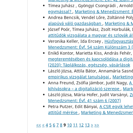
Tímea Juhász , Gyöngyi Csongrádi , Arnold
egymással?
,
Marketing & Menedzsment: Év
Andrea Bencsik, Vendel Lőre, Zoltánné Pol
alapúvá váló gazdaságban
,
Marketing & M
József Poór, Tímea Juhász, Zsolt Horbulák
attitűdök vizsgálata a magyar és szlovák 
Veronika Keller, Ida Ercsey ,
Húsfogyasztás
Menedzsment: Évf. 54 szám Különszám 3 
Enikő Kontor, Marietta Kiss, András Fehér
megteremtésében és kapcsolódása a digit
(2020): Táplálkozás, egészség, vásárlások
László Józsa, Attila Bátor, Annamária Sasn
empirikus vizsgálat tanulságai
,
Marketing
Anna Freund, Zsófia Jámbor, Judit Nagy,
A 
kihívásokra – a digitalizáció szerepe
,
Mark
László Józsa, Mária Hofer, Judit Varsányi,
Z
Menedzsment: Évf. 41 szám 6 (2007)
Petra Putzer, Edit Bányai,
A CSR egyik lehet
attitűd mérése
,
Marketing & Menedzsment
<<
<
4
5
6
7
8
9
10
11
12
13
>
>>