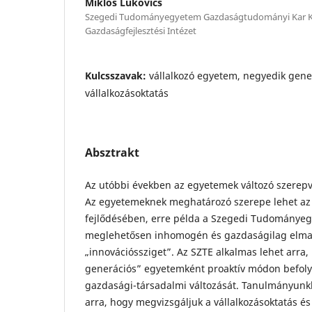
Miklós Lukovics
Szegedi Tudományegyetem Gazdaságtudományi Kar K
Gazdaságfejlesztési Intézet
Kulcsszavak:
vállalkozó egyetem, negyedik gene
vállalkozásoktatás
Absztrakt
Az utóbbi években az egyetemek változó szerepv
Az egyetemeknek meghatározó szerepe lehet az
fejlődésében, erre példa a Szegedi Tudományeg
meglehetősen inhomogén és gazdaságilag elma
„innovációssziget”. Az SZTE alkalmas lehet arra
generációs” egyetemként proaktív módon befolyá
gazdasági-társadalmi változását. Tanulmányunkb
arra, hogy megvizsgáljuk a vállalkozásoktatás é