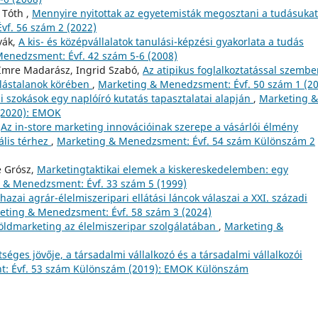
 Tóth ,
Mennyire nyitottak az egyetemisták megosztani a tudásukat
f. 56 szám 2 (2022)
yák,
A kis- és középvállalatok tanulási-képzési gyakorlata a tudás
enedzsment: Évf. 42 szám 5-6 (2008)
, Imre Madarász, Ingrid Szabó,
Az atipikus foglalkoztatással szembe
állástalanok körében
,
Marketing & Menedzsment: Évf. 50 szám 1 (2
i szokások egy naplóíró kutatás tapasztalatai alapján
,
Marketing &
(2020): EMOK
,
Az in-store marketing innovációinak szerepe a vásárlói élmény
ális térhez
,
Marketing & Menedzsment: Évf. 54 szám Különszám 2
é Grósz,
Marketingtaktikai elemek a kiskereskedelemben: egy
 & Menedzsment: Évf. 33 szám 5 (1999)
hazai agrár-élelmiszeripari ellátási láncok válaszai a XXI. századi
eting & Menedzsment: Évf. 58 szám 3 (2024)
öldmarketing az élelmiszeripar szolgálatában
,
Marketing &
séges jövője, a társadalmi vállalkozó és a társadalmi vállalkozói
: Évf. 53 szám Különszám (2019): EMOK Különszám