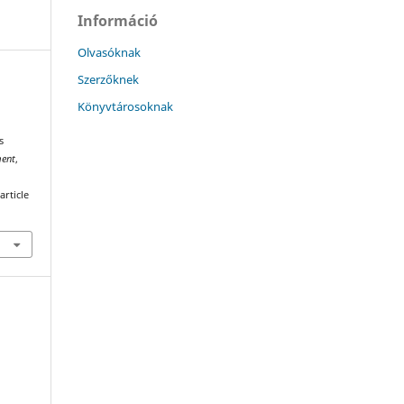
Információ
Olvasóknak
Szerzőknek
Könyvtárosoknak
s
ment
,
article