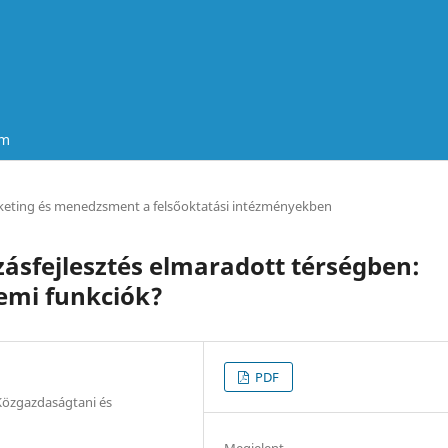
um
eting és menedzsment a felsőoktatási intézményekben
ásfejlesztés elmaradott térségben:
emi funkciók?
PDF
özgazdaságtani és
Megjelent