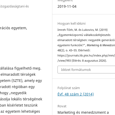
özgazdaságtani és
2019-11-04
Hogyan kell idézni
rációs egyetem,
Imreh-Tóth, M. és Lukovics, M. (2019)
„Egyetemközpontú vállalkozásfejlesztés
elmaradott térségben: negyedik generáció
egyetemi funkciók?”,
Marketing & Menedzs
48(2), o. 43–55. Elérhető:
https://journals.lib.pte.hu/index.php/mm/
/view/993 (Elérés: 8 augusztus 2026).
állalása figyelhető meg.
Idézet formátumok
 elmaradott térségek
yetem (SZTE), amely egy
radott régióban egy
Folyóirat szám
, hogy „negyedik
Évf. 48 szám 2 (2014)
solja lokális térségének
an kísérletet teszünk
Rovat
s az egyetem lehetséges
Marketing és menedzsment a