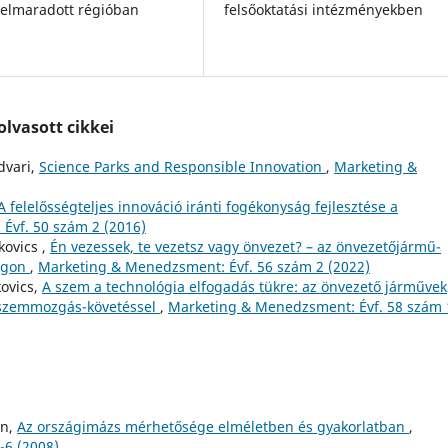
felsőoktatási intézményekben
y elmaradott régióban
lvasott cikkei
dvari,
Science Parks and Responsible Innovation
,
Marketing &
A felelősségteljes innováció iránti fogékonyság fejlesztése a
Évf. 50 szám 2 (2016)
kovics ,
Én vezessek, te vezetsz vagy önvezet? – az önvezetőjármű-
zágon
,
Marketing & Menedzsment: Évf. 56 szám 2 (2022)
kovics,
A szem a technológia elfogadás tükre: az önvezető járművek
 szemmozgás-követéssel
,
Marketing & Menedzsment: Évf. 58 szám 
on,
Az országimázs mérhetősége elméletben és gyakorlatban
,
-6 (2008)