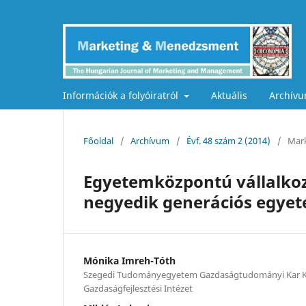
Információk a folyóiratról
Aktuális
Archív
Főoldal
/
Archívum
/
Évf. 48 szám 2 (2014)
/
Mark
Egyetemközpontú vállalkoz
negyedik generációs egyet
Mónika Imreh-Tóth
Szegedi Tudományegyetem Gazdaságtudományi Kar K
Gazdaságfejlesztési Intézet