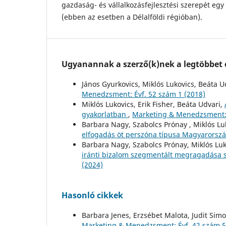
gazdaság- és vállalkozásfejlesztési szerepét eg
(ebben az esetben a Délalföldi régióban).
Ugyanannak a szerző(k)nek a legtöbbet o
János Gyurkovics, Miklós Lukovics, Beáta U
Menedzsment: Évf. 52 szám 1 (2018)
Miklós Lukovics, Erik Fisher, Beáta Udvari,
gyakorlatban
,
Marketing & Menedzsment: 
Barbara Nagy, Szabolcs Prónay , Miklós Lu
elfogadás öt perszóna típusa Magyarors
Barbara Nagy, Szabolcs Prónay, Miklós Lu
iránti bizalom szegmentált megragadása
(2024)
Hasonló cikkek
Barbara Jenes, Erzsébet Malota, Judit Sim
Marketing & Menedzsment: Évf. 42 szám 5