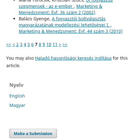
szegmensek - az e-ember
,
Marketing &
Menedzsment: Évf. 36 szám 2 (2002)
Balázs Gyenge,
A fogyasztói boltválasztás
magyarázatának modellezési lehetőségei I.
,
Marketing & Menedzsment: Évf. 44 szám 3 (2010)
<<
<
2
3
4
5
6
7
8
9
10
11
>
>>
You may also
Haladó hasonlósági keresés indítása
for this
article.
Nyelv
English
Magyar
Make a Submission