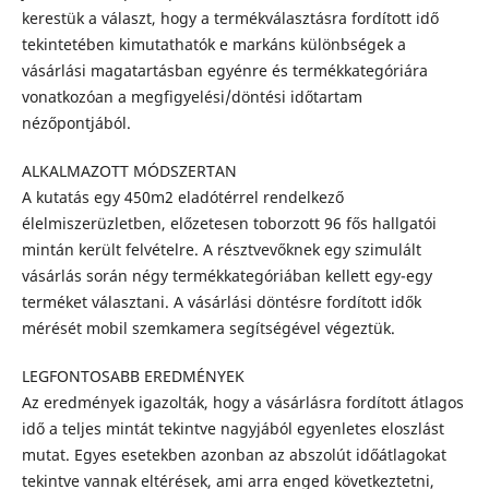
kerestük a választ, hogy a termékválasztásra fordított idő
tekintetében kimutathatók e markáns különbségek a
vásárlási magatartásban egyénre és termékkategóriára
vonatkozóan a megfigyelési/döntési időtartam
nézőpontjából.
ALKALMAZOTT MÓDSZERTAN
A kutatás egy 450m2 eladótérrel rendelkező
élelmiszerüzletben, előzetesen toborzott 96 fős hallgatói
mintán került felvételre. A résztvevőknek egy szimulált
vásárlás során négy termékkategóriában kellett egy-egy
terméket választani. A vásárlási döntésre fordított idők
mérését mobil szemkamera segítségével végeztük.
LEGFONTOSABB EREDMÉNYEK
Az eredmények igazolták, hogy a vásárlásra fordított átlagos
idő a teljes mintát tekintve nagyjából egyenletes eloszlást
mutat. Egyes esetekben azonban az abszolút időátlagokat
tekintve vannak eltérések, ami arra enged következtetni,