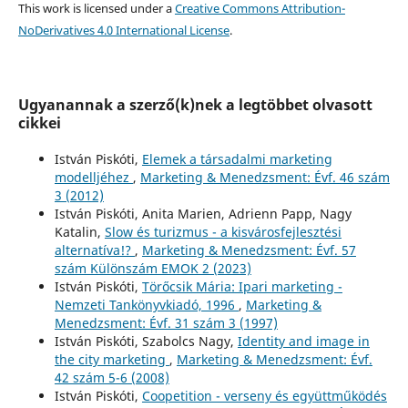
This work is licensed under a
Creative Commons Attribution-
NoDerivatives 4.0 International License
.
Ugyanannak a szerző(k)nek a legtöbbet olvasott
cikkei
István Piskóti,
Elemek a társadalmi marketing
modelljéhez
,
Marketing & Menedzsment: Évf. 46 szám
3 (2012)
István Piskóti, Anita Marien, Adrienn Papp, Nagy
Katalin,
Slow és turizmus - a kisvárosfejlesztési
alternatíva!?
,
Marketing & Menedzsment: Évf. 57
szám Különszám EMOK 2 (2023)
István Piskóti,
Törőcsik Mária: Ipari marketing -
Nemzeti Tankönyvkiadó, 1996
,
Marketing &
Menedzsment: Évf. 31 szám 3 (1997)
István Piskóti, Szabolcs Nagy,
Identity and image in
the city marketing
,
Marketing & Menedzsment: Évf.
42 szám 5-6 (2008)
István Piskóti,
Coopetition - verseny és együttműködés