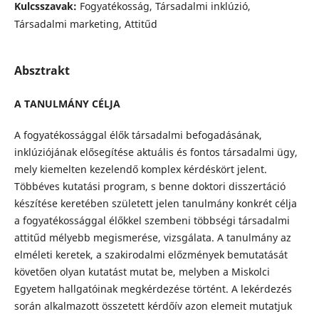
Kulcsszavak:
Fogyatékosság, Társadalmi inklúzió,
Társadalmi marketing, Attitűd
Absztrakt
A TANULMÁNY CÉLJA
A fogyatékossággal élők társadalmi befogadásának,
inklúziójának elősegítése aktuális és fontos társadalmi ügy,
mely kiemelten kezelendő komplex kérdéskört jelent.
Többéves kutatási program, s benne doktori disszertáció
készítése keretében született jelen tanulmány konkrét célja
a fogyatékossággal élőkkel szembeni többségi társadalmi
attitűd mélyebb megismerése, vizsgálata. A tanulmány az
elméleti keretek, a szakirodalmi előzmények bemutatását
követően olyan kutatást mutat be, melyben a Miskolci
Egyetem hallgatóinak megkérdezése történt. A lekérdezés
során alkalmazott összetett kérdőív azon elemeit mutatjuk