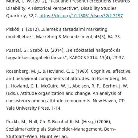
Munyi, C. W. (2012), “Past and Present Perceptions Towards
Disability: A Historical Perspective”, Disability Studies
Quarterly, 32,2.
https://doi.org/10.18061/dsq.v32i2.3197
Piskóti, I. (2012), „Elemek a társadalmi marketing
modelljéhez”, Marketing & Menedzsment, 46(3), 64–73.
Pusztai, G., Szabó, D. (2014), „Felsőoktatási hallgatók és
fogyatékossággal élő társaik”, KAPOCS 2014. 13(4), 23-37.
Rosenberg, M. J., & Hovland, C. I. (1960), Cognitive, affective,
and behavioral components of attitudes. In Rosenberg, M.
J., Hovland, C. I., McGuire, W. J., Abelson, R. P., Berhm, J. W.
(Eds.), Attitude organization and change. An analysis of
consistency among attitude components. New Haven, CT:
Yale University Press. 1-14.
Ruckh, M., Noll, Ch. & Bornholdt, M. (Hrsg.) (2006),
Sozialmarketing als Stakeholder-Management. Bern–
Stuttgart–Wien, Haupt Verlag.