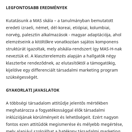
LEGFONTOSABB EREDMÉNYEK
Kutatásunk a MAS skála – a tanulmányban bemutatott
eredeti izraeli, német, dél-koreai, etiópiai, kolumbiai,
norvég, palesztin alkalmazások - magyar adaptációja, ahol
elemzéseink a kitöltőkre vonatkozóan sajátos komponens
struktúrát igazoltak, mely alskála-rendszert így MAS-H-nak
neveztük el. A klaszterelemzés alapján a hallgatók négy
klaszterbe rendeződnek, az elutasítóktól a támogatókig,
kijelölve egy differenciált társadalmi marketing program
szükségességét.
GYAKORLATI JAVASLATOK
A többségi társadalom attitűdje jelentős mértékben
meghatározza a fogyatékossággal élők társadalmi
inklúziójának körülményeit és lehetőségeit. Ezért nagyon
fontos ezen attitűdök megismerése és mélyebb megértése,
mely alapjául szolgálhat a hatékony társadalmi marketing