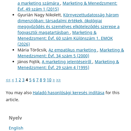
a marketing számára
,
Marketing & Menedzsment:
Évf. 49 szám 1 (2015)
Gyurián Nagy Nikolett,
Környezettudatosság három
dimenzióban: társadalmi értékek, ökológiai
meggyőződés és személyes elköteleződés szerepe a
fogyasztói magatartásban
,
Marketing &
Menedzsment: Évf. 60 szám Különszám 1. EMOK
(2026)
Mária Törőcsik,
Az empatikus marketing
,
Marketing &
Menedzsment: Évf. 34 szám 5 (2000)
János Fojtik,
A marketing jelentéseiről
,
Marketing &
Menedzsment: Évf. 29 szám 4 (1995)
<<
<
1
2
3
4
5
6
7
8
9
10
>
>>
You may also
Haladó hasonlósági keresés indítása
for this
article.
Nyelv
English