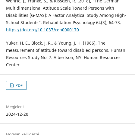
Wöhrle, J., Franke, S., & Kissgen, R. (2018), “The German
Multidimensional Attitude Scale Toward Persons with
Disabilities (G-MAS): A Factor Analytical Study Among High-
School Students”, Rehabilitation Psychology 64(3), 64-73.
https://doi.org/10.1037/rep0000170
Yuker, H. E., Block, J. R., & Young, J. H. (1966), The
measurement of attitude toward disabled persons. Human
Resources Study No. 7. Albertson, NY: Human Resources
Center
PDF
Megjelent
2024-12-20
Hogyan kell idézni