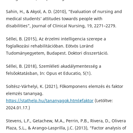
Sahin, H., & Akyol, A. D. (2010), “Evaluation of nursing and
medical students’ attitudes towards people with
disabilities”, Journal of Clinical Nursing, 19, 2271–2279.
Séllei, B. (2015), Az érzelmi intelligencia szerepe a
foglalkozási rehabilitációban. Eötvös Loránd
Tudományegyetem, Budapest. Doktori disszertáció.
Séllei, B. (2018), Szemléleti akadálymentesség a
felsőoktatásban, In: Opus et Educatio, 5(1).
Soltész-Várhelyi, K. (2021), Főkomponens elemzés és faktor
elemzés tananyag.
https://stathelp.hu/tananyagok.html#faktor
(Letöltve:
2024.01.17.)
Stevens, L.F., Getachew, M.A., Perrin, P.B., Rivera, D., Olivera
Plaza, S.L., & Arango-Lasprilla, J.C. (2013), “Factor analysis of