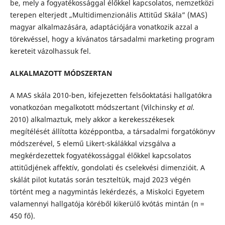
be, mely a fogyatékossággal élőkkel kapcsolatos, nemzetközi
terepen elterjedt „Multidimenzionális Attitűd Skála” (MAS)
magyar alkalmazására, adaptációjára vonatkozik azzal a
törekvéssel, hogy a kívánatos társadalmi marketing program
kereteit vázolhassuk fel.
ALKALMAZOTT MÓDSZERTAN
A MAS skála 2010-ben, kifejezetten felsőoktatási hallgatókra
vonatkozóan megalkotott módszertant (Vilchinsky
et al.
2010) alkalmaztuk, mely akkor a kerekesszékesek
megítélését állította középpontba, a társadalmi forgatókönyv
módszerével, 5 elemű Likert-skálákkal vizsgálva a
megkérdezettek fogyatékossággal élőkkel kapcsolatos
attitűdjének affektív, gondolati és cselekvési dimenzióit. A
skálát pilot kutatás során teszteltük, majd 2023 végén
történt meg a nagymintás lekérdezés, a Miskolci Egyetem
valamennyi hallgatója köréből kikerülő kvótás mintán (n =
450 fő).