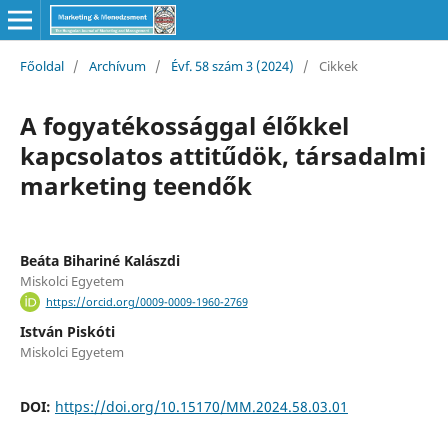
Főoldal
/
Archívum
/
Évf. 58 szám 3 (2024)
/
Cikkek
A fogyatékossággal élőkkel
kapcsolatos attitűdök, társadalmi
marketing teendők
Beáta Bihariné Kalászdi
Miskolci Egyetem
https://orcid.org/0009-0009-1960-2769
István Piskóti
Miskolci Egyetem
DOI:
https://doi.org/10.15170/MM.2024.58.03.01