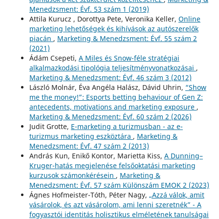
Menedzsment: Évf. 53 szám 1 (2019)
Attila Kurucz , Dorottya Pete, Veronika Keller,
Online
marketing lehetőségek és kihívások az autószerelők
piacán
,
Marketing & Menedzsment: Évf. 55 szám 2
(2021)
Ádám Csepeti,
A Miles és Snow-féle stratégiai
alkalmazkodási tipológia teljesítményvonatkozásai
,
Marketing & Menedzsment: Évf. 46 szám 3 (2012)
László Molnár, Éva Angéla Halász, Dávid Uhrin,
“Show
me the money!”: Esports betting behaviour of Gen Z:
antecedents, motivations and marketing exposure
,
Marketing & Menedzsment: Évf. 60 szám 2 (2026)
Judit Grotte,
E-marketing a turizmusban - az e-
turizmus marketing eszköztára
,
Marketing &
Menedzsment: Évf. 47 szám 2 (2013)
András Kun, Enikő Kontor, Marietta Kiss,
A Dunning–
Kruger-hatás megjelenése felsőoktatási marketing
kurzusok számonkérésein
,
Marketing &
Menedzsment: Évf. 57 szám Különszám EMOK 2 (2023)
Ágnes Hofmeister-Tóth, Péter Nagy,
„Azzá válok, amit
vásárolok, és azt vásárolom, ami lenni szeretnék” - A
fogyasztói identitás holisztikus elméletének tanulságai