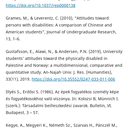
https://doi.org/10.1037/rep0000138
Grames, M., & Leverentz, C. (2010), “Attitudes toward
persons with disabilities: A comparison of Chinese and
American students”, Journal of Undergraduate Research,
13, 1–6.
Gustafsson, E., Alawi, N., & Andersen, P.N. (2019), University
students’ attitudes toward the physically disabled in
Palestine and Norway: a multidimensional, comparative and
quantitative study. An-Najah Univ. J. Res. (Humanities),
33(11), 2019.
https://doi.org/10.35552/0247-033-011-006
Illyés S., Erdősi S. (1986), Az épek fogyatékos személy képe
és fogyatékosokhoz való viszonya. In: Kolozsi B, Münnich I.
(szerk.): Társadalmi beilleszkedési zavarok. Bulletin, VI.
Budapest. 3 – 57.
Kegye, A., Megyeri K., Németh Sz., Szarvas H., Pánczél M.,