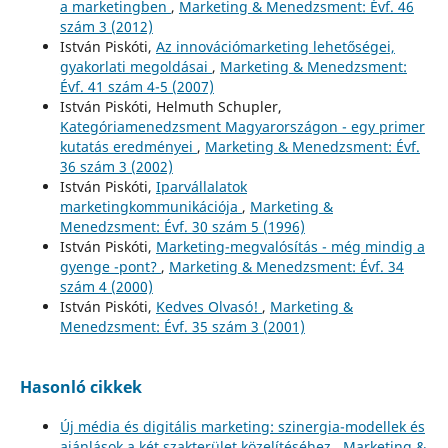
a marketingben
,
Marketing & Menedzsment: Évf. 46
szám 3 (2012)
István Piskóti,
Az innovációmarketing lehetőségei,
gyakorlati megoldásai
,
Marketing & Menedzsment:
Évf. 41 szám 4-5 (2007)
István Piskóti, Helmuth Schupler,
Kategóriamenedzsment Magyarországon - egy primer
kutatás eredményei
,
Marketing & Menedzsment: Évf.
36 szám 3 (2002)
István Piskóti,
Iparvállalatok
marketingkommunikációja
,
Marketing &
Menedzsment: Évf. 30 szám 5 (1996)
István Piskóti,
Marketing-megvalósítás - még mindig a
gyenge -pont?
,
Marketing & Menedzsment: Évf. 34
szám 4 (2000)
István Piskóti,
Kedves Olvasó!
,
Marketing &
Menedzsment: Évf. 35 szám 3 (2001)
Hasonló cikkek
Új média és digitális marketing: szinergia-modellek és
ajánlások a két szakterület közelítéséhez
,
Marketing &