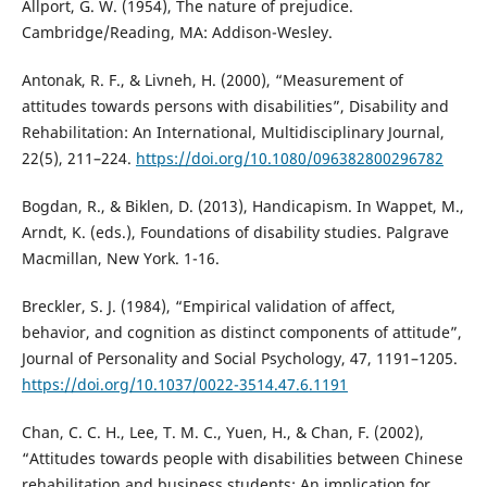
Allport, G. W. (1954), The nature of prejudice.
Cambridge/Reading, MA: Addison-Wesley.
Antonak, R. F., & Livneh, H. (2000), “Measurement of
attitudes towards persons with disabilities”, Disability and
Rehabilitation: An International, Multidisciplinary Journal,
22(5), 211–224.
https://doi.org/10.1080/096382800296782
Bogdan, R., & Biklen, D. (2013), Handicapism. In Wappet, M.,
Arndt, K. (eds.), Foundations of disability studies. Palgrave
Macmillan, New York. 1-16.
Breckler, S. J. (1984), “Empirical validation of affect,
behavior, and cognition as distinct components of attitude”,
Journal of Personality and Social Psychology, 47, 1191–1205.
https://doi.org/10.1037/0022-3514.47.6.1191
Chan, C. C. H., Lee, T. M. C., Yuen, H., & Chan, F. (2002),
“Attitudes towards people with disabilities between Chinese
rehabilitation and business students: An implication for