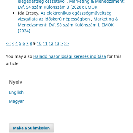
elégedettség összetevői
,
Marketing & Menedzsment:
Évf. 54 szám Különszám 3 (2020): EMOK
Ida Ercsey,
Az elektronikus egészségműveltség
vizsgálata az időskorú népességben
,
Marketing &
Menedzsment: Évf. 58 szám Különszám I. EMOK
(2024)
<<
<
4
5
6
7
8
9
10
11
12
13
>
>>
You may also
Haladó hasonlósági keresés indítása
for this
article.
Nyelv
English
Magyar
Make a Submission