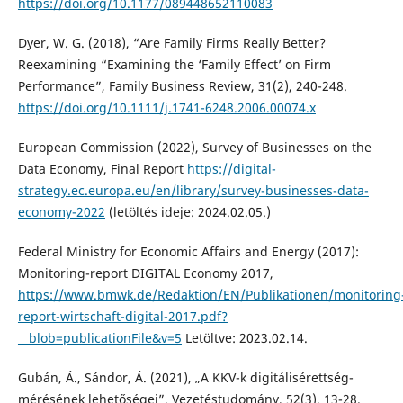
https://doi.org/10.1177/089448652110083
Dyer, W. G. (2018), “Are Family Firms Really Better?
Reexamining “Examining the ‘Family Effect’ on Firm
Performance”, Family Business Review, 31(2), 240-248.
https://doi.org/10.1111/j.1741-6248.2006.00074.x
European Commission (2022), Survey of Businesses on the
Data Economy, Final Report
https://digital-
strategy.ec.europa.eu/en/library/survey-businesses-data-
economy-2022
(letöltés ideje: 2024.02.05.)
Federal Ministry for Economic Affairs and Energy (2017):
Monitoring-report DIGITAL Economy 2017,
https://www.bmwk.de/Redaktion/EN/Publikationen/monitoring
report-wirtschaft-digital-2017.pdf?
__blob=publicationFile&v=5
Letöltve: 2023.02.14.
Gubán, Á., Sándor, Á. (2021), „A KKV-k digitálisérettség-
mérésének lehetőségei”, Vezetéstudomány, 52(3), 13-28.