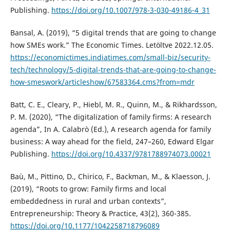
Publishing.
https://doi.org/10.1007/978-3-030-49186-4_31
Bansal, A. (2019), “5 digital trends that are going to change
how SMEs work.” The Economic Times. Letöltve 2022.12.05.
https://economictimes.indiatimes.com/small-biz/security-
tech/technology/5-digital-trends-that-are-going-to-change-
how-smeswork/articleshow/67583364.cms?from=mdr
Batt, C. E., Cleary, P., Hiebl, M. R., Quinn, M., & Rikhardsson,
P. M. (2020), “The digitalization of family firms: A research
agenda”, In A. Calabrò (Ed.), A research agenda for family
business: A way ahead for the field, 247–260, Edward Elgar
Publishing.
https://doi.org/10.4337/9781788974073.00021
Baù, M., Pittino, D., Chirico, F., Backman, M., & Klaesson, J.
(2019), “Roots to grow: Family firms and local
embeddedness in rural and urban contexts”,
Entrepreneurship: Theory & Practice, 43(2), 360-385.
https://doi.org/10.1177/1042258718796089