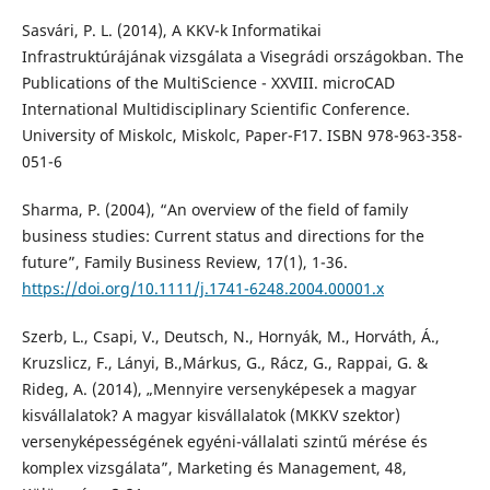
Sasvári, P. L. (2014), A KKV-k Informatikai
Infrastruktúrájának vizsgálata a Visegrádi országokban. The
Publications of the MultiScience - XXVIII. microCAD
International Multidisciplinary Scientific Conference.
University of Miskolc, Miskolc, Paper-F17. ISBN 978-963-358-
051-6
Sharma, P. (2004), “An overview of the field of family
business studies: Current status and directions for the
future”, Family Business Review, 17(1), 1-36.
https://doi.org/10.1111/j.1741-6248.2004.00001.x
Szerb, L., Csapi, V., Deutsch, N., Hornyák, M., Horváth, Á.,
Kruzslicz, F., Lányi, B.,Márkus, G., Rácz, G., Rappai, G. &
Rideg, A. (2014), „Mennyire versenyképesek a magyar
kisvállalatok? A magyar kisvállalatok (MKKV szektor)
versenyképességének egyéni-vállalati szintű mérése és
komplex vizsgálata”, Marketing és Management, 48,