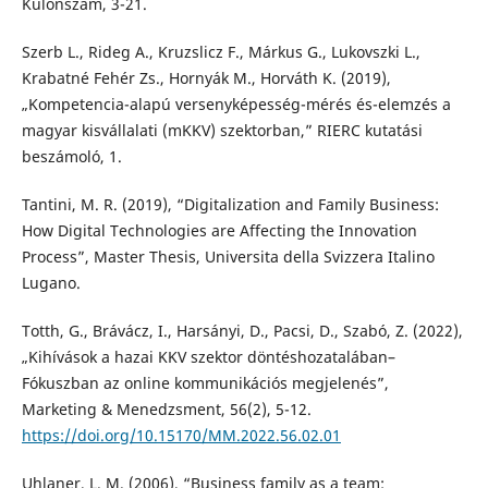
Különszám, 3-21.
Szerb L., Rideg A., Kruzslicz F., Márkus G., Lukovszki L.,
Krabatné Fehér Zs., Hornyák M., Horváth K. (2019),
„Kompetencia-alapú versenyképesség-mérés és-elemzés a
magyar kisvállalati (mKKV) szektorban,” RIERC kutatási
beszámoló, 1.
Tantini, M. R. (2019), “Digitalization and Family Business:
How Digital Technologies are Affecting the Innovation
Process”, Master Thesis, Universita della Svizzera Italino
Lugano.
Totth, G., Brávácz, I., Harsányi, D., Pacsi, D., Szabó, Z. (2022),
„Kihívások a hazai KKV szektor döntéshozatalában–
Fókuszban az online kommunikációs megjelenés”,
Marketing & Menedzsment, 56(2), 5-12.
https://doi.org/10.15170/MM.2022.56.02.01
Uhlaner, L. M. (2006), “Business family as a team: