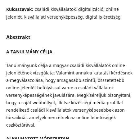
Kulcsszavak:
családi kisvállalatok, digitalizáció, online
jelenlét, kisvállalati versenyképesség, digitális érettség
Absztrakt
A TANULMÁNY CÉLJA
Tanulmányunk célja a magyar családi kisvállalatok online
jelenlétének vizsgálata. Valamint annak a kutatási kérdésnek
a megválaszolása, hogy amagasabb szintű, összetettebb
online jelenlét befolyással van-e a családi vállalatok
versenyképességének javulására. Megkíséreljük bizonyítani,
hogy a saját webhellyel, illetve közösségi média profillal
rendelkező családi kisvállalatok versenyképesebbek azon
társaiknál, amelyek nem élnek az online lehetőségek
eszköztárával.
ALKALMAZOTT MÓDSZERTAN