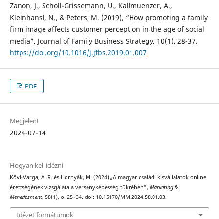
Zanon, J., Scholl-Grissemann, U., Kallmuenzer, A.,
Kleinhansl, N., & Peters, M. (2019), “How promoting a family
firm image affects customer perception in the age of social
media”, Journal of Family Business Strategy, 10(1), 28-37.
https://doi.org/10.1016/j.jfbs.2019.01.007
PDF
Megjelent
2024-07-14
Hogyan kell idézni
Kövi-Varga, A. R. és Hornyák, M. (2024) „A magyar családi kisvállalatok online
érettségének vizsgálata a versenyképesség tükrében”,
Marketing &
Menedzsment
, 58(1), o. 25–34. doi: 10.15170/MM.2024.58.01.03.
Idézet formátumok