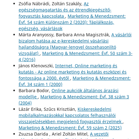
Zsófia Nábrádi, Zoltán Szakály,
Az
egészségmagatartás és az étrendkiegészítő-
fogyasztás kapcsolata
,
Marketing & Menedzsment:
Évf. 54 szám Különszám 2 (2020): Táplálkozás,
egészség, vásárlások
Márta Aranyossy, Barbara Anna Magisztrák,
A vásárlói
bizalom hatása az e-kereskedelmi vásárlási
hajlandóságra (Magyar-lengyel összehasonlító
vizsgálat)
,
Marketing & Menedzsment: Évf. 50 szám 3-
4 (2016)
János Klenovszki,
Internet, Online marketing és
kutatás - Az online marketing és kutatás eszközei és
fontossága a 2000. évtől
,
Marketing & Menedzsment:
Évf. 34 szám 1 (2000)
Barbara Bodor,
Online aukciók általános árazási
modellje
,
Marketing & Menedzsment: Évf. 38 szám 3
(2004)
Lázár Erika, Szűcs Krisztián,
Kiskereskedelmi
mobilalkalmazásokkal kapcsolatos felhasználói
visszajelzésekben megjelenő fogyasztói érzelmek
,
Marketing & Menedzsment: Évf. 59 szám 2 (2025)
Zsuzsa Darida , Ariel Zoltán Mitel,
A vezetői