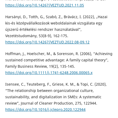
https://doi.org/10.14267/VEZTUD.2021.11.05
Harsányi, D., Totth, G., Szabó, Z., Brávácz, I. (2022), „Hazai
kis-és középvállalkozások weboldalainak vizsgálata egy
újszerű értékelési rendszer használatával”,
Vezetéstudomány, 53(8-9), 162-175.
https://doi.org/10.14267/VEZTUD.2022.08-09.12
Hoffman, J., Hoelscher, M., & Sorenson, R. (2006), “Achieving
sustained competitive advantage: A family capital theory”,
Family Business Review, 19(2), 135-145.
https://doi.org/10.1111/j.1741-6248.2006.00065.x
Isensee, C., Teuteberg, F., Griese, K. M., & Topi, C. (2020),
“The relationship between organizational culture,
sustainability, and digitalization in SMEs: A systematic
review”, Journal of Cleaner Production, 275, 122944.
https://doi.org/10.1016/j.jclepro.2020.122944