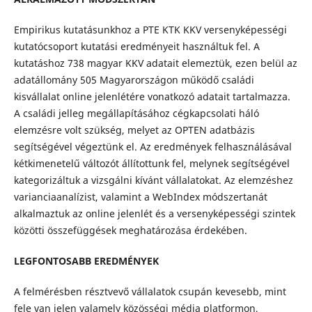
Empirikus kutatásunkhoz a PTE KTK KKV versenyképességi
kutatócsoport kutatási eredményeit használtuk fel. A
kutatáshoz 738 magyar KKV adatait elemeztük, ezen belül az
adatállomány 505 Magyarországon működő családi
kisvállalat online jelenlétére vonatkozó adatait tartalmazza.
A családi jelleg megállapításához cégkapcsolati háló
elemzésre volt szükség, melyet az OPTEN adatbázis
segítségével végeztünk el. Az eredmények felhasználásával
kétkimenetelű változót állítottunk fel, melynek segítségével
kategorizáltuk a vizsgálni kívánt vállalatokat. Az elemzéshez
varianciaanalízist, valamint a WebIndex módszertanát
alkalmaztuk az online jelenlét és a versenyképességi szintek
közötti összefüggések meghatározása érdekében.
LEGFONTOSABB EREDMÉNYEK
A felmérésben résztvevő vállalatok csupán kevesebb, mint
fele van jelen valamely közösségi média platformon,