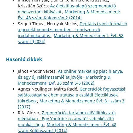
Krisztián Szűcs,
Az életstílus-alapú szegmentáció
módszertani kihívásai
,
Marketing & Menedzsment:
Évf. 48 szám Különszám2 (2014)
Szigeti Tímea, Hornyák Miklós,
Digitális transzformáció
a projektmenedzsmentben - rendszerező
irodalomkutatás
,
Marketing & Menedzsment: Évf. 58
szám 2 (2024)
Hasonló cikkek
János Andor Vértes,
Az online marketing piac hiánya,
és egy új reklámszemlélet jövője
,
Marketing &
Menedzsment: Évf. 36 szám 5-6 (2002)
Ágnes Neulinger, Márta Radó,
Generációk fogyasztási
sajátosságainak bemutatása a családi életciklusok
tükrében
,
Marketing & Menedzsment: Évf. 51 szám 3
(2017)
Rita Glózer,
Z-generációs tartalom-előállítók az új
médiában - Egy Youtube-os amatőr videókészítő
munkássága
,
Marketing & Menedzsment: Évf. 48
szám Különszám2 (2014)