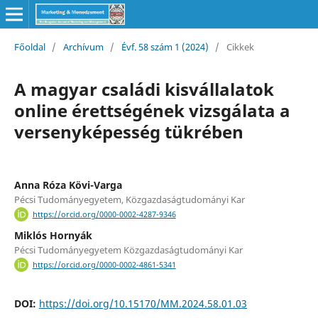
Főoldal
/
Archívum
/
Évf. 58 szám 1 (2024)
/
Cikkek
A magyar családi kisvállalatok
online érettségének vizsgálata a
versenyképesség tükrében
Anna Róza Kövi-Varga
Pécsi Tudományegyetem, Közgazdaságtudományi Kar
https://orcid.org/0000-0002-4287-9346
Miklós Hornyák
Pécsi Tudományegyetem Közgazdaságtudományi Kar
https://orcid.org/0000-0002-4861-5341
DOI:
https://doi.org/10.15170/MM.2024.58.01.03