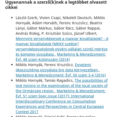
Ugyanannak a szerző(k)nek a legtöbbet olvasott
cikkei
László Szerb, Vivien Csapi, Nikolett Deutsch, Miklós
Hornyák, Ádám Horváth, Ferenc Kruzslicz, Beatrix
Lányi, Gábor Márkus, Gábor Rácz, Gábor Rappai,
András Rideg, P. Krisztián Szűcs, József Ulbert,
Mennyire versenyképesek a magyar kisvállalatok? - A
magyar kisvállalatok (MKKV szektor)
versenyképességének egyéni-vállalati szintű mérése
és komplex vizsgálata
,
Marketing & Menedzsment:
Évf. 48 szám Különszám (2014)
Miklós Hornyák, Ferenc Kruzslicz,
Egyetemi
ökoszisztéma vizsgálata big data környezetben
,
Marketing & Menedzsment: Évf. 50 szám 3-4 (2016)
Miklós Hornyák, Tamás Ragadics,
The possibilities of
text mining in the examination of the local society of
the Ormánság region
,
Marketing & Menedzsment:
Évf. 51 szám Spec.issue (2017): International
Interdisciplinary Conference on Consumption
Experiences and Perspectives in Central European
Context 2017
Miklós Hornyák, Dániel Kehl, Ferenc Kruzslicz,