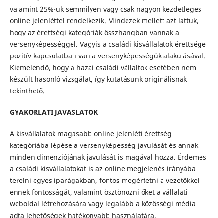
valamint 25%-uk semmilyen vagy csak nagyon kezdetleges
online jelenléttel rendelkezik. Mindezek mellett azt láttuk,
hogy az érettségi kategóriák összhangban vannak a
versenyképességgel. Vagyis a családi kisvállalatok érettsége
pozitív kapcsolatban van a versenyképességük alakulásával.
Kiemelendő, hogy a hazai családi vállaltok esetében nem
készült hasonló vizsgálat, így kutatásunk originálisnak
tekinthető.
GYAKORLATI JAVASLATOK
A kisvállalatok magasabb online jelenléti érettség
kategóriába lépése a versenyképesség javulását és annak
minden dimenziójának javulását is magával hozza. Érdemes
a családi kisvállalatokat is az online megjelenés irányába
terelni egyes iparágakban, fontos megértetni a vezetőkkel
ennek fontosságát, valamint ösztönözni őket a vállalati
weboldal létrehozására vagy legalább a közösségi média
adta lehetőségek hatékonyabb használatára.