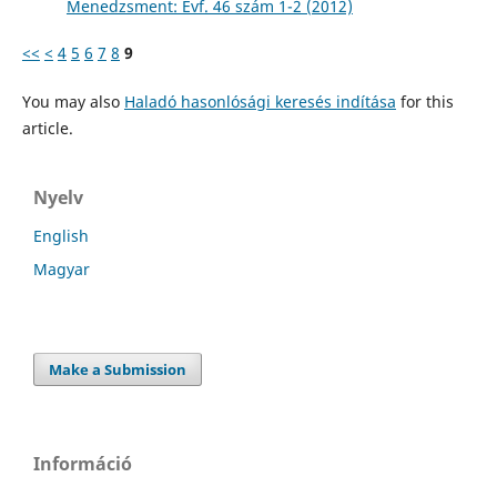
Menedzsment: Évf. 46 szám 1-2 (2012)
<<
<
4
5
6
7
8
9
You may also
Haladó hasonlósági keresés indítása
for this
article.
Nyelv
English
Magyar
Make a Submission
Információ