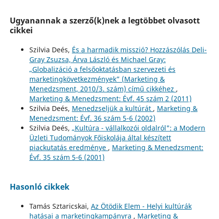
Ugyanannak a szerző(k)nek a legtöbbet olvasott
cikkei
Szilvia Deés,
És a harmadik misszió? Hozzászólás Deli-
Gray Zsuzsa, Árva László és Michael Gray:
„Globalizáció a felsőoktatásban szervezeti és
marketingkövetkezmények” (Marketing &
Menedzsment, 2010/3. szám) című cikkéhez
,
Marketing & Menedzsment: Évf. 45 szám 2 (2011)
Szilvia Deés,
Menedzseljük a kultúrát
,
Marketing &
Menedzsment: Évf. 36 szám 5-6 (2002)
Szilvia Deés,
„Kultúra - vállalkozói oldalról": a Modern
Üzleti Tudományok Főiskolája által készített
piackutatás eredménye
,
Marketing & Menedzsment:
Évf. 35 szám 5-6 (2001)
Hasonló cikkek
Tamás Sztaricskai,
Az Ötödik Elem - Helyi kultúrák
hatásai a marketingkampányra
,
Marketing &