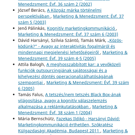
Menedzsment: Évf. 36 szám 2 (2002)
József Berács,
A Közgáz márka történelmi
perspektívában
,
Marketing & Menedzsment: Évf. 37
szám 5 (2003)
Jenő Pálinkás,
Kognitív marketingkommunikáció
,
Marketing & Menedzsment: Évf. 37 szám 6 (2003)
Dávid Harsányi, Szilvia Szántó, Tamás Márk,
„Közös-
ködünk?” - Avagy az interaktivitás fogalmáról és
mindennapi megjelenési lehetőségeiről
,
Marketing &
Menedzsment: Évf. 39 szám 4-5 (2005)
Attila Balogh,
A meghosszabbított kar: a vevőközeli
funkciók outsourcingjának sajátosságai és a
kihelyezési döntés operacionalizálhatóságának
szempontjai
,
Marketing & Menedzsment: Évf. 39 szám
6 (2005)
Tamás Falus,
A tetszés/nem tetszés Black Box-ának
világosítása, avagy a kognitív válaszelemzés
alkalmazása a reklámkutatásokban
,
Marketing &
Menedzsment: Évf. 38 szám 1 (2004)
Mária Bernschütz,
Fazekas Ildikó - Harsányi Dávid:
Marketingkommunikáció érthetően, Szókratész
Külgazdasági Akadémia, Budapest 2011
,
Marketing &