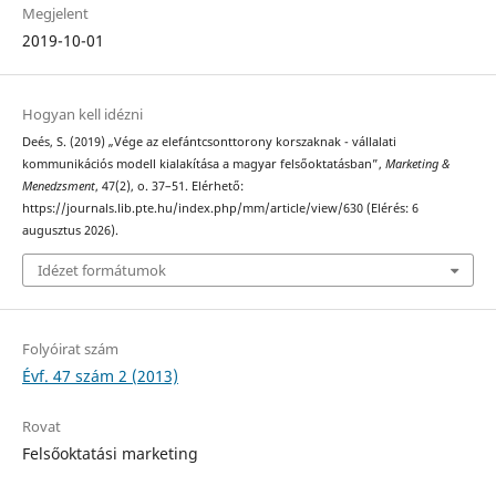
Megjelent
2019-10-01
Hogyan kell idézni
Deés, S. (2019) „Vége az elefántcsonttorony korszaknak - vállalati
kommunikációs modell kialakítása a magyar felsőoktatásban”,
Marketing &
Menedzsment
, 47(2), o. 37–51. Elérhető:
https://journals.lib.pte.hu/index.php/mm/article/view/630 (Elérés: 6
augusztus 2026).
Idézet formátumok
Folyóirat szám
Évf. 47 szám 2 (2013)
Rovat
Felsőoktatási marketing