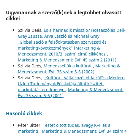
Ugyanannak a szerző(k)nek a legtöbbet olvasott
cikkei
Szilvia Deés,
És a harmadik misszió? Hozzászólás Deli-
Gray Zsuzsa, Árva László és Michael Gray:
„Globalizáció a felsőoktatásban szervezeti és
marketingkövetkezmények” (Marketing &
Menedzsment, 2010/3. szám) című cikkéhez
,
Marketing & Menedzsment: Évf. 45 szám 2 (2011)
Szilvia Deés,
Menedzseljük a kultúrát
,
Marketing &
Menedzsment: Évf. 36 szám 5-6 (2002)
Szilvia Deés,
„Kultúra - vállalkozói oldalról": a Modern
Üzleti Tudományok Főiskolája által készített
piackutatás eredménye
,
Marketing & Menedzsment:
Évf. 35 szám 5-6 (2001)
Hasonló cikkek
Péter Bitter,
Testet öltött tudás, avagy K+F és a
marketing
,
Marketing & Menedzsment: Évf. 34 szám 4