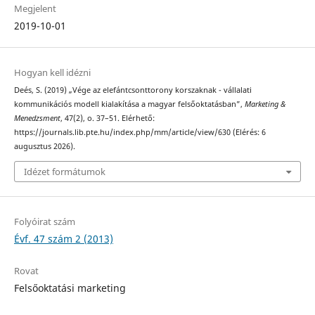
Megjelent
2019-10-01
Hogyan kell idézni
Deés, S. (2019) „Vége az elefántcsonttorony korszaknak - vállalati
kommunikációs modell kialakítása a magyar felsőoktatásban”,
Marketing &
Menedzsment
, 47(2), o. 37–51. Elérhető:
https://journals.lib.pte.hu/index.php/mm/article/view/630 (Elérés: 6
augusztus 2026).
Idézet formátumok
Folyóirat szám
Évf. 47 szám 2 (2013)
Rovat
Felsőoktatási marketing