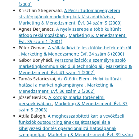
(2000)
Krisztián Stiegervald,
A Pécsi Tudományegyetem
stratégiájának marketing-kutatási adatbázisa
,
Marketing & Menedzsment: Évf. 34 szám 5 (2000)
Ágnes Derjanecz,
A nyelv szerepe a több kultúrát
átfogó reklámozásban
,
Marketing & Menedzsment:
Évf. 35 szám 1 (2001)
Péter Osman,
A vállalatközi fejlesztőtőke-befektetésről
,
Marketing & Menedzsment: Évf. 34 szám 6 (2000)
Gábor Bonyhádi,
Perszonalizáció: a személyre szóló
marketingkommunikáció új technológiái
,
Marketing &
Menedzsment: Évf. 41 szám 1 (2007)
Tamás Sztaricskai,
Az Ötödik Elem - Helyi kultúrák
hatásai a marketingkampányra
,
Marketing &
Menedzsment: Évf. 36 szám 2 (2002)
József Berács,
A Közgáz márka történelmi
perspektívában
,
Marketing & Menedzsment: Évf. 37
szám 5 (2003)
Attila Balogh,
A meghosszabbított kar: a vevőközeli
funkciók outsourcingjának sajátosságai és a
kihelyezési döntés operacionalizálhatóságának
szempontjai
,
Marketing & Menedzsment: Évf. 39 szám