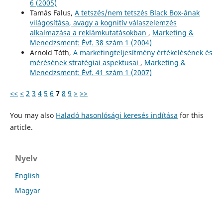
6 (2005)
Tamás Falus,
A tetszés/nem tetszés Black Box-ának
világosítása, avagy a kognitív válaszelemzés
alkalmazása a reklámkutatásokban
,
Marketing &
Menedzsment: Évf. 38 szám 1 (2004)
Arnold Tóth,
A marketingteljesítmény értékelésének és
mérésének stratégiai aspektusai
,
Marketing &
Menedzsment: Évf. 41 szám 1 (2007)
<<
<
2
3
4
5
6
7
8
9
>
>>
You may also
Haladó hasonlósági keresés indítása
for this
article.
Nyelv
English
Magyar