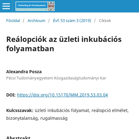
Főoldal
/
Archívum
/
Évf. 53 szám 3 (2019)
/
Cikkek
Reálopciók az üzleti inkubációs
folyamatban
Alexandra Posza
Pécsi Tudományegyetem Közgazdaságtudományi Kar
DOI:
https://doi.org/10.15170/MM.2019.53.03.04
Kulcsszavak:
üzleti inkubációs folyamat, reálopció elmélet,
bizonytalanság, rugalmasság
Absztrakt