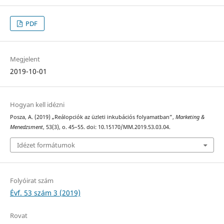
PDF
Megjelent
2019-10-01
Hogyan kell idézni
Posza, A. (2019) „Reálopciók az üzleti inkubációs folyamatban”,
Marketing &
Menedzsment
, 53(3), o. 45–55. doi: 10.15170/MM.2019.53.03.04.
Idézet formátumok
Folyóirat szám
Évf. 53 szám 3 (2019)
Rovat