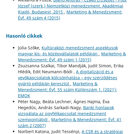
József (szerk.) Nemzetközi menedzsment. Akadémiai
Kiadó, Budapest, 2015
,
Marketing & Menedzsment:
Évf. 49 szám 4 (2015)
Hasonló cikkek
Júlia Szőke,
Kultúraközi menedzsment aspektusok
magyar kis- és középvállalatok példáján
,
Marketing &
Menedzsment: Évf. 49 szám 1 (2015)
Zsuzsanna Szalkai, Tibor Mandják, Judit Simon, Erika
Hlédik, Edit Neumann-Bódi ,
A digitalizáció és a
vevőkapcsolatok kölcsönhatása – egy szerződéses
gyártó példáján keresztül
,
Marketing &
Menedzsment: Évf. 55 szám Különszám 1. (2021):
EMOK
Péter Nagy, Beáta Lechner, Ágnes Hajma, Éva
Hegedűs, András Sarkadi-Nagy,
Banki honlapok
vizsgálata az ügyfélkapcsolat menedzsment
szempontjából
,
Marketing & Menedzsment: Évf. 41
szám 2 (2007)
Norbert Katona, Judit Tessényi,
A CSR és a stratégiai