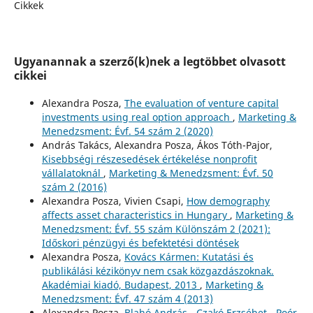
Cikkek
Ugyanannak a szerző(k)nek a legtöbbet olvasott
cikkei
Alexandra Posza,
The evaluation of venture capital
investments using real option approach
,
Marketing &
Menedzsment: Évf. 54 szám 2 (2020)
András Takács, Alexandra Posza, Ákos Tóth-Pajor,
Kisebbségi részesedések értékelése nonprofit
vállalatoknál
,
Marketing & Menedzsment: Évf. 50
szám 2 (2016)
Alexandra Posza, Vivien Csapi,
How demography
affects asset characteristics in Hungary
,
Marketing &
Menedzsment: Évf. 55 szám Különszám 2 (2021):
Időskori pénzügyi és befektetési döntések
Alexandra Posza,
Kovács Kármen: Kutatási és
publikálási kézikönyv nem csak közgazdászoknak.
Akadémiai kiadó, Budapest, 2013
,
Marketing &
Menedzsment: Évf. 47 szám 4 (2013)
Alexandra Posza,
Blahó András - Czakó Erzsébet - Poór