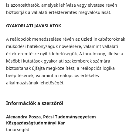
is azonosíthatók, amelyek lehívása vagy elvetése révén
biztosítják a vállalati értékteremtés megvalósulását.
GYAKORLATI JAVASLATOK
A reálopciók menedzselése révén az üzleti inkubátoroknak
működési hatékonyságuk növelésére, valamint vállalati
értékteremtésre nyílik lehetőségük. A tanulmány, illetve a
későbbi kutatások gyakorlati szakemberek számára
biztosítanak újfajta megközelítést, a reálopciós logika
beépítésének, valamint a reálopciós értékelés
alkalmazásának lehetőségét.
Információk a szerzőről
Alexandra Posza,
Pécsi Tudományegyetem
Közgazdaságtudományi Kar
tanársegéd