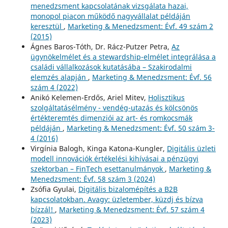
menedzsment kapcsolatának vizsgálata hazai,
monopol piacon működő nagyvállalat példáján
keresztül
,
Marketing & Menedzsment: Évf. 49 szám 2
(2015)
Ágnes Baros-Tóth, Dr. Rácz-Putzer Petra,
Az
ügynökelmélet és a stewardship-elmélet integrálása a
családi vállalkozások kutatásába – Szakirodalmi
elemzés alapján
,
Marketing & Menedzsment: Évf. 56
szám 4 (2022)
Anikó Kelemen-Erdős, Ariel Mitev,
Holisztikus
szolgáltatásélmény - vendég-utazás és kölcsönös
értékteremtés dimenziói az art- és romkocsmák
példáján
,
Marketing & Menedzsment: Évf. 50 szám 3-
4 (2016)
Virgínia Balogh, Kinga Katona-Kungler,
Digitális üzleti
modell innovációk értékelési kihívásai a pénzügyi
szektorban – FinTech esettanulmányok
,
Marketing &
Menedzsment: Évf. 58 szám 3 (2024)
Zsófia Gyulai,
Digitális bizalomépítés a B2B
kapcsolatokban. Avagy: üzletember, küzdj és bízva
bízzál!
,
Marketing & Menedzsment: Évf. 57 szám 4
(2023)