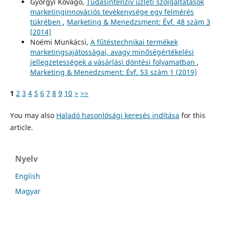
Györgyi Kővágó,
Tudásintenziv üzleti szolgáltatások
marketinginnovációs tevékenysége egy felmérés
tükrében
,
Marketing & Menedzsment: Évf. 48 szám 3
(2014)
Noémi Munkácsi,
A fűtéstechnikai termékek
marketingsajátosságai, avagy minőségértékelési
jellegzetességek a vásárlási döntési folyamatban
,
Marketing & Menedzsment: Évf. 53 szám 1 (2019)
1
2
3
4
5
6
7
8
9
10
>
>>
You may also
Haladó hasonlósági keresés indítása
for this
article.
Nyelv
English
Magyar