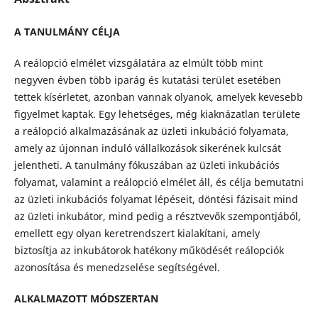
A TANULMÁNY CÉLJA
A reálopció elmélet vizsgálatára az elmúlt több mint
negyven évben több iparág és kutatási terület esetében
tettek kísérletet, azonban vannak olyanok, amelyek kevesebb
figyelmet kaptak. Egy lehetséges, még kiaknázatlan területe
a reálopció alkalmazásának az üzleti inkubáció folyamata,
amely az újonnan induló vállalkozások sikerének kulcsát
jelentheti. A tanulmány fókuszában az üzleti inkubációs
folyamat, valamint a reálopció elmélet áll, és célja bemutatni
az üzleti inkubációs folyamat lépéseit, döntési fázisait mind
az üzleti inkubátor, mind pedig a résztvevők szempontjából,
emellett egy olyan keretrendszert kialakítani, amely
biztosítja az inkubátorok hatékony működését reálopciók
azonosítása és menedzselése segítségével.
ALKALMAZOTT MÓDSZERTAN