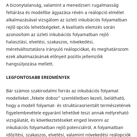
A bizonytalanság, valamint a menedzseri rugalmasság
feltárása és modellbe ágyazása révén a reálopció elmélet
alkalmazásával vizsgálom az üzleti inkubációs folyamatban
rejlő opciós lehetőségeket. A kvalitatív elemzés során
azonosítom az üzleti inkubációs folyamatban rejlő
halasztási, elvetési, szakaszos, növekedési,
méretváltoztatásra irányuló reálopciókat, és meghatározom
ezek alkalmazásának előnyeit pozitív jellemzőik
hangsúlyozása mellett.
LEGFONTOSABB EREDMÉNYEK
Bár számos szakirodalmi forrás az inkubációs folyamat
modelleket „fekete doboz” szemléletben kezeli, belátható,
hogy a modell folyamat- és struktúraorientált természetének
figyelembevétele egyaránt lehetővé teszi annak mélyreható
vizsgálatát, és következtetéseket enged levonni az
inkubációs folyamatban rejlő potenciálról. A folyamatban
időzítési, szakaszos, elvetési, valamint növekedési reálopciók