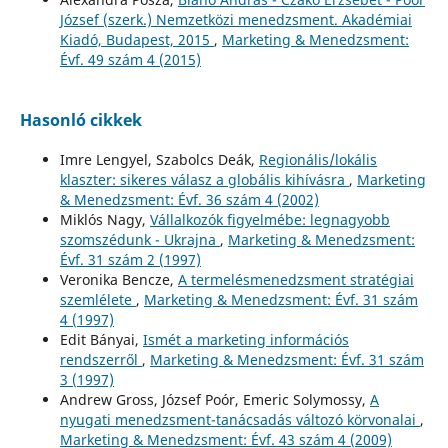
József (szerk.) Nemzetközi menedzsment. Akadémiai
Kiadó, Budapest, 2015
,
Marketing & Menedzsment:
Évf. 49 szám 4 (2015)
Hasonló cikkek
Imre Lengyel, Szabolcs Deák,
Regionális/lokális
klaszter: sikeres válasz a globális kihívásra
,
Marketing
& Menedzsment: Évf. 36 szám 4 (2002)
Miklós Nagy,
Vállalkozók figyelmébe: legnagyobb
szomszédunk - Ukrajna
,
Marketing & Menedzsment:
Évf. 31 szám 2 (1997)
Veronika Bencze,
A termelésmenedzsment stratégiai
szemlélete
,
Marketing & Menedzsment: Évf. 31 szám
4 (1997)
Edit Bányai,
Ismét a marketing információs
rendszerről
,
Marketing & Menedzsment: Évf. 31 szám
3 (1997)
Andrew Gross, József Poór, Emeric Solymossy,
A
nyugati menedzsment-tanácsadás változó körvonalai
,
Marketing & Menedzsment: Évf. 43 szám 4 (2009)