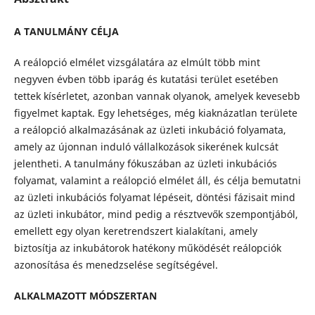
A TANULMÁNY CÉLJA
A reálopció elmélet vizsgálatára az elmúlt több mint
negyven évben több iparág és kutatási terület esetében
tettek kísérletet, azonban vannak olyanok, amelyek kevesebb
figyelmet kaptak. Egy lehetséges, még kiaknázatlan területe
a reálopció alkalmazásának az üzleti inkubáció folyamata,
amely az újonnan induló vállalkozások sikerének kulcsát
jelentheti. A tanulmány fókuszában az üzleti inkubációs
folyamat, valamint a reálopció elmélet áll, és célja bemutatni
az üzleti inkubációs folyamat lépéseit, döntési fázisait mind
az üzleti inkubátor, mind pedig a résztvevők szempontjából,
emellett egy olyan keretrendszert kialakítani, amely
biztosítja az inkubátorok hatékony működését reálopciók
azonosítása és menedzselése segítségével.
ALKALMAZOTT MÓDSZERTAN