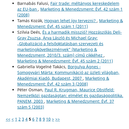
Barnabás Falusi,
Fair trade: méltányos kereskedelem
az EU-ban
,
Marketing & Menedzsment: Évf. 42 szám 1
(2008)
Tamás Kozák,
Hogyan lehet így tervezni?
,
Marketing &
Menedzsment: Évf. 45 szám 1 (2011)
Szilvia Deés,
És a harmadik misszió? Hozzászólás Deli-
Gray Zsuzsa, Árva László és Michael Gray:
„Globalizáció a felsőoktatásban szervezeti és
marketingkövetkezmények” (Marketing &
Menedzsment, 2010/3. szám) című cikkéhez
,
Marketing & Menedzsment: Évf. 45 szám 2 (2011)
Gabriella Vogelné Takács,
Borgulya Ágnes -
Somogyvári Márta: Kommunikáció az üzleti világban,
Akadémiai Kiadó, Budapest, 2007
,
Marketing &
Menedzsment: Évf. 42 szám 3 (2008)
Péter Osman,
Paul R. Krugman, Maurice Obstfeld:
Nemzetközi gazdaságtan: elmélet és gazdaságpolitika.
PANEM, 2003
,
Marketing & Menedzsment: Évf. 37
szám 5 (2003)
<<
<
1
2
3
4
5
6
7
8
9
10
>
>>