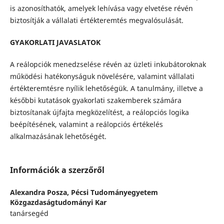
is azonosíthatók, amelyek lehívása vagy elvetése révén
biztosítják a vállalati értékteremtés megvalósulását.
GYAKORLATI JAVASLATOK
A reálopciók menedzselése révén az üzleti inkubátoroknak
működési hatékonyságuk növelésére, valamint vállalati
értékteremtésre nyílik lehetőségük. A tanulmány, illetve a
későbbi kutatások gyakorlati szakemberek számára
biztosítanak újfajta megközelítést, a reálopciós logika
beépítésének, valamint a reálopciós értékelés
alkalmazásának lehetőségét.
Információk a szerzőről
Alexandra Posza,
Pécsi Tudományegyetem
Közgazdaságtudományi Kar
tanársegéd