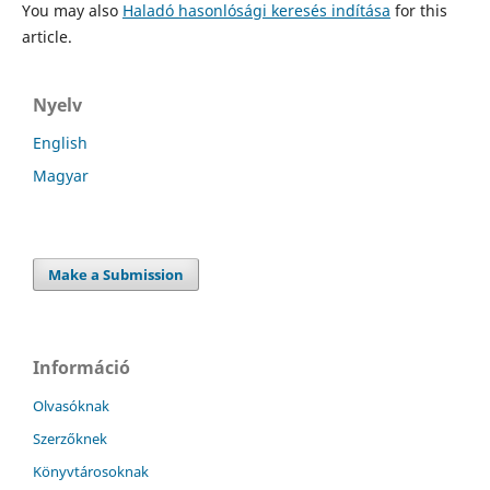
You may also
Haladó hasonlósági keresés indítása
for this
article.
Nyelv
English
Magyar
Make a Submission
Információ
Olvasóknak
Szerzőknek
Könyvtárosoknak