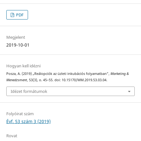
PDF
Megjelent
2019-10-01
Hogyan kell idézni
Posza, A. (2019) „Reálopciók az üzleti inkubációs folyamatban”,
Marketing &
Menedzsment
, 53(3), o. 45–55. doi: 10.15170/MM.2019.53.03.04.
Idézet formátumok
Folyóirat szám
Évf. 53 szám 3 (2019)
Rovat