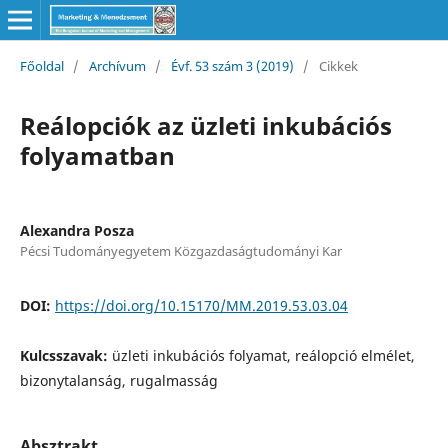
Főoldal
/
Archívum
/
Évf. 53 szám 3 (2019)
/
Cikkek
Reálopciók az üzleti inkubációs
folyamatban
Alexandra Posza
Pécsi Tudományegyetem Közgazdaságtudományi Kar
DOI:
https://doi.org/10.15170/MM.2019.53.03.04
Kulcsszavak:
üzleti inkubációs folyamat, reálopció elmélet,
bizonytalanság, rugalmasság
Absztrakt