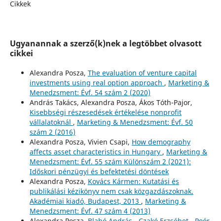
Cikkek
Ugyanannak a szerző(k)nek a legtöbbet olvasott
cikkei
Alexandra Posza,
The evaluation of venture capital
investments using real option approach
,
Marketing &
Menedzsment: Évf. 54 szám 2 (2020)
András Takács, Alexandra Posza, Ákos Tóth-Pajor,
Kisebbségi részesedések értékelése nonprofit
vállalatoknál
,
Marketing & Menedzsment: Évf. 50
szám 2 (2016)
Alexandra Posza, Vivien Csapi,
How demography
affects asset characteristics in Hungary
,
Marketing &
Menedzsment: Évf. 55 szám Különszám 2 (2021):
Időskori pénzügyi és befektetési döntések
Alexandra Posza,
Kovács Kármen: Kutatási és
publikálási kézikönyv nem csak közgazdászoknak.
Akadémiai kiadó, Budapest, 2013
,
Marketing &
Menedzsment: Évf. 47 szám 4 (2013)
Alexandra Posza,
Blahó András - Czakó Erzsébet - Poór