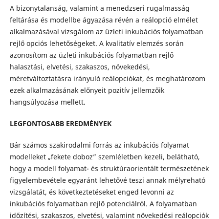
A bizonytalanság, valamint a menedzseri rugalmasság
feltárása és modellbe ágyazása révén a reálopció elmélet
alkalmazásával vizsgálom az üzleti inkubációs folyamatban
rejlő opciós lehetőségeket. A kvalitatív elemzés során
azonosítom az üzleti inkubációs folyamatban rejlő
halasztási, elvetési, szakaszos, növekedési,
méretváltoztatásra irányuló reálopciókat, és meghatározom
ezek alkalmazásának előnyeit pozitív jellemzőik
hangsúlyozása mellett.
LEGFONTOSABB EREDMÉNYEK
Bár számos szakirodalmi forrás az inkubációs folyamat
modelleket „fekete doboz” szemléletben kezeli, belátható,
hogy a modell folyamat- és struktúraorientált természetének
figyelembevétele egyaránt lehetővé teszi annak mélyreható
vizsgálatát, és következtetéseket enged levonni az
inkubációs folyamatban rejlő potenciálról. A folyamatban
időzítési, szakaszos, elvetési, valamint növekedési reálopciók