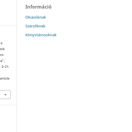
Információ
Olvasóknak
Szerzőknek
Könyvtárosoknak
 a
atok
ni-
ta”,
. 3–21.
article