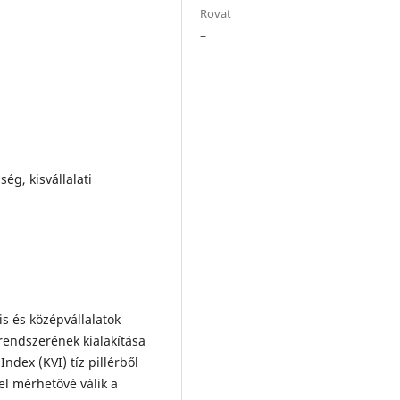
Rovat
–
ég, kisvállalati
s és középvállalatok
endszerének kialakítása
Index (KVI) tíz pillérből
el mérhetővé válik a