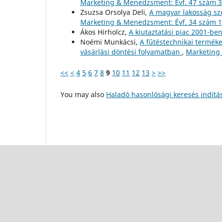
Marketing & Menedzsment: Évf. 47 szám 3
Zsuzsa Orsolya Deli,
A magyar lakosság sz
Marketing & Menedzsment: Évf. 34 szám 1
Ákos Hirholcz,
A kiutaztatási piac 2001-be
Noémi Munkácsi,
A fűtéstechnikai termék
vásárlási döntési folyamatban
,
Marketing 
<<
<
4
5
6
7
8
9
10
11
12
13
>
>>
You may also
Haladó hasonlósági keresés indítá