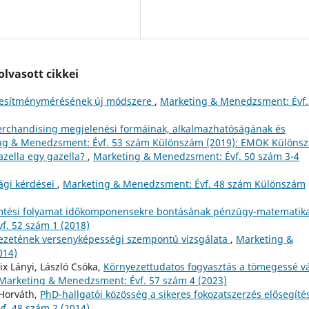
lvasott cikkei
eljesítménymérésének új módszere
,
Marketing & Menedzsment: Évf.
erchandising megjelenési formáinak, alkalmazhatóságának és
ng & Menedzsment: Évf. 53 szám Különszám (2019): EMOK Különs
azella egy gazella?
,
Marketing & Menedzsment: Évf. 50 szám 3-4
ági kérdései
,
Marketing & Menedzsment: Évf. 48 szám Különszám
mtési folyamat időkomponensekre bontásának pénzügy-matematika
f. 52 szám 1 (2018)
ezetének versenyképességi szempontú vizsgálata
,
Marketing &
014)
ix Lányi, László Csóka,
Környezettudatos fogyasztás a tömegessé v
Marketing & Menedzsment: Évf. 57 szám 4 (2023)
 Horváth,
PhD-hallgatói közösség a sikeres fokozatszerzés elősegíté
f. 48 szám 2 (2014)