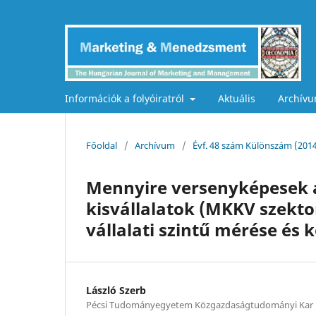
Információk a folyóiratról
Aktuális
Archív
Főoldal
/
Archívum
/
Évf. 48 szám Különszám (201
Mennyire versenyképesek a
kisvállalatok (MKKV szekt
vállalati szintű mérése és 
László Szerb
Pécsi Tudományegyetem Közgazdaságtudományi Kar