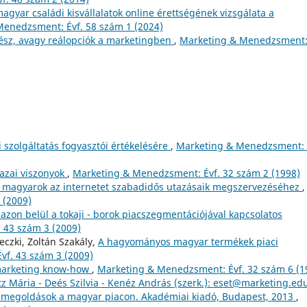
agyar családi kisvállalatok online érettségének vizsgálata a
enedzsment: Évf. 58 szám 1 (2024)
fész, avagy reálopciók a marketingben
,
Marketing & Menedzsment
szolgáltatás fogyasztói értékelésére
,
Marketing & Menedzsment: 
azai viszonyok
,
Marketing & Menedzsment: Évf. 32 szám 2 (1998)
a magyarok az internetet szabadidős utazásaik megszervezéséhez
,
 (2009)
azon belül a tokaji - borok piacszegmentációjával kapcsolatos
 43 szám 3 (2009)
reczki, Zoltán Szakály,
A hagyományos magyar termékek piaci
f. 43 szám 3 (2009)
rmarketing know-how
,
Marketing & Menedzsment: Évf. 32 szám 6 (1
z Mária - Deés Szilvia - Kenéz András (szerk.): eset@marketing.ed
s megoldások a magyar piacon. Akadémiai kiadó, Budapest, 2013
,