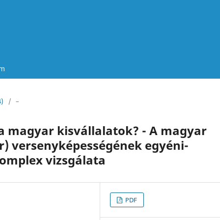
um
4)
/
–
 magyar kisvállalatok? - A magyar
or) versenyképességének egyéni-
komplex vizsgálata
PDF