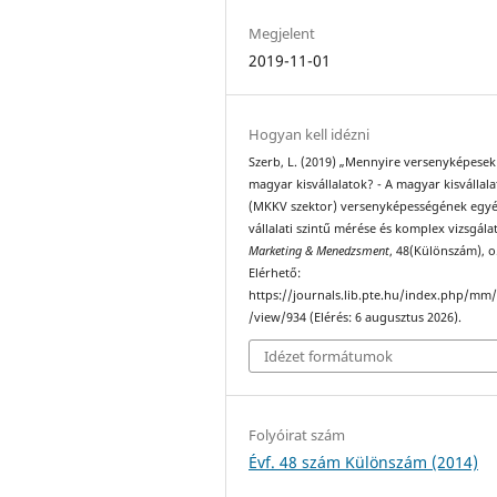
Megjelent
2019-11-01
Hogyan kell idézni
Szerb, L. (2019) „Mennyire versenyképesek
magyar kisvállalatok? - A magyar kisvállal
(MKKV szektor) versenyképességének egyé
vállalati szintű mérése és komplex vizsgála
Marketing & Menedzsment
, 48(Különszám), o
Elérhető:
https://journals.lib.pte.hu/index.php/mm/
/view/934 (Elérés: 6 augusztus 2026).
Idézet formátumok
Folyóirat szám
Évf. 48 szám Különszám (2014)