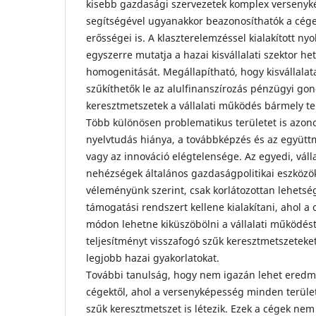
kisebb gazdasági szervezetek komplex versenyk
segítségével ugyanakkor beazonosíthatók a cég
erősségei is. A klaszterelemzéssel kialakított ny
egyszerre mutatja a hazai kisvállalati szektor he
homogenitását. Megállapítható, hogy kisvállalat
szűkíthetők le az alulfinanszírozás pénzügyi gon
keresztmetszetek a vállalati működés bármely te
Több különösen problematikus területet is azono
nyelvtudás hiánya, a továbbképzés és az együtt
vagy az innováció elégtelensége. Az egyedi, válla
nehézségek általános gazdaságpolitikai eszközök
véleményünk szerint, csak korlátozottan lehetség
támogatási rendszert kellene kialakítani, ahol a 
módon lehetne kiküszöbölni a vállalati működést
teljesítményt visszafogó szűk keresztmetszeteke
legjobb hazai gyakorlatokat.
További tanulság, hogy nem igazán lehet eredmé
cégektől, ahol a versenyképesség minden terüle
szűk keresztmetszet is létezik. Ezek a cégek nem