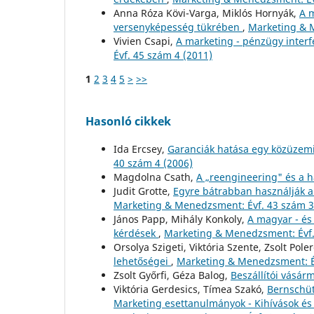
Anna Róza Kövi-Varga, Miklós Hornyák,
A m
versenyképesség tükrében
,
Marketing & M
Vivien Csapi,
A marketing - pénzügy inter
Évf. 45 szám 4 (2011)
1
2
3
4
5
>
>>
Hasonló cikkek
Ida Ercsey,
Garanciák hatása egy közüzemi 
40 szám 4 (2006)
Magdolna Csath,
A „reengineering" és a h
Judit Grotte,
Egyre bátrabban használják 
Marketing & Menedzsment: Évf. 43 szám 3
János Papp, Mihály Konkoly,
A magyar - és 
kérdések
,
Marketing & Menedzsment: Évf.
Orsolya Szigeti, Viktória Szente, Zsolt Pole
lehetőségei
,
Marketing & Menedzsment: Év
Zsolt Győrfi, Géza Balog,
Beszállítói vásá
Viktória Gerdesics, Tímea Szakó,
Bernschüt
Marketing esettanulmányok - Kihívások é