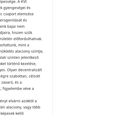
épessége. A KVI
ek gyengeségei és
olc csoport elemzése
terogenitását és
aink bajai nem
djaira, hiszen szűk
rületén előfordulhatnak.
sítottunk, mint a
működés alacsony szintje,
lati szinten jelentkező
kel történő kezelése,
es. Olyan decentralizált
cégre szabottan, célzott
 zavaró, és a
t, figyelembe véve a
nyt elvárni azoktól a
tén alacsony, vagy több
 képesek kellő