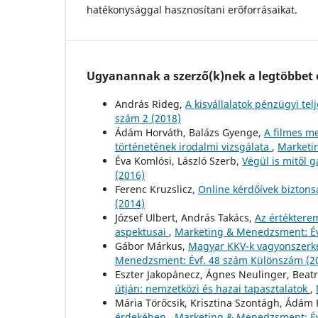
hatékonysággal hasznosítani erőforrásaikat.
Ugyanannak a szerző(k)nek a legtöbbet o
András Rideg,
A kisvállalatok pénzügyi t
szám 2 (2018)
Ádám Horváth, Balázs Gyenge,
A filmes m
történetének irodalmi vizsgálata
,
Marketi
Éva Komlósi, László Szerb,
Végül is mitől g
(2016)
Ferenc Kruzslicz,
Online kérdőívek biztons
(2014)
József Ulbert, András Takács,
Az értéktere
aspektusai
,
Marketing & Menedzsment: Év
Gábor Márkus,
Magyar KKV-k vagyonszerk
Menedzsment: Évf. 48 szám Különszám (2
Eszter Jakopánecz, Ágnes Neulinger, Beatr
útján: nemzetközi és hazai tapasztalatok
,
Mária Törőcsik, Krisztina Szontágh, Ádám
érdekében
,
Marketing & Menedzsment: Év