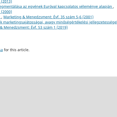
 (2013)
egmentálása az egyének Euróval kapcsolatos véleménye alapján
,
 (2000)
n
,
Marketing & Menedzsment: Évf. 35 szám 5-6 (2001)
ek marketingsajátosságai, avagy minőségértékelési jellegzetessége
& Menedzsment: Évf. 53 szám 1 (2019)
sa
for this article.