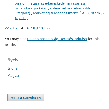
bizalom hatása az e-kereskedelmi vásárlási
hajlandóságra (Magyar-lengyel összehasonlító
vizsgálat)
,
Marketing & Menedzsment: Évf. 50 szám 3-
4 (2016)
<<
<
1
2
3
4
5
6
7
8
9
10
>
>>
You may also
Haladó hasonlósági keresés indítása
for this
article.
Nyelv
English
Magyar
Make a Submission