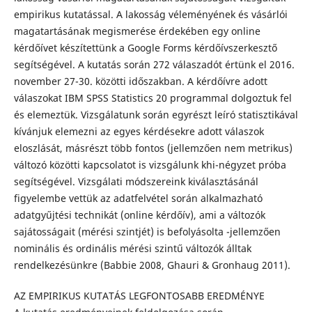
empirikus kutatással. A lakosság véleményének és vásárlói
magatartásának megismerése érdekében egy online
kérdőívet készí­tettünk a Google Forms kérdőívszerkesztő
segítségével. A kutatás során 272 válaszadót értünk el 2016.
november 27-30. közötti időszakban. A kérdőívre adott
válaszokat IBM SPSS Statistics 20 programmal dolgoztuk fel
és elemeztük. Vizsgálatunk során egyrészt leíró statisztikával
kívánjuk elemezni az egyes kérdésekre adott válaszok
eloszlását, másrészt több fontos (jellemzően nem metrikus)
változó közötti kapcsolatot is vizsgálunk khi-négyzet próba
segítségével. Vizsgálati módszereink kiválasztásánál
figyelembe vettük az adatfelvétel során alkalmazható
adatgyűjtési technikát (online kérdőív), ami a változók
sajátosságait (mérési szintjét) is befolyásolta -jellemzően
nominális és ordinális mérési szintű változók álltak
rendelkezésünkre (Babbie 2008, Ghauri & Gronhaug 2011).
AZ EMPIRIKUS KUTATÁS LEGFONTOSABB EREDMÉNYE