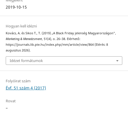
Megjelent
2019-10-15
Hogyan kell idézni
Kovács, A. és Sikos T., T. (2019) „A Black Friday jelenség Magyarországon”,
Marketing & Menedzsment
, 51(4), o. 26–38. Elérhető:
https://journals.lib.pte.hu/index.php/mm/article/view/864 (Elérés: 8
augusztus 2026).
Idézet formátumok
Folyóirat szám
Évf. 51 szám 4 (2017)
Rovat
–