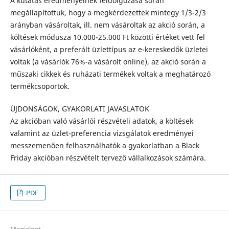
A kutatás eredményeinek feldolgozása során
megállapítottuk, hogy a megkérdezettek mintegy 1/3-2/3
arányban vásároltak, ill. nem vásároltak az akció során, a
költések módusza 10.000-25.000 Ft közötti értéket vett fel
vásárlóként, a preferált üzlettípus az e-kereskedők üzletei
voltak (a vásárlók 76%-a vásárolt online), az akció során a
műszaki cikkek és ruházati termékek voltak a meghatározó
termékcsoportok.
ÚJDONSÁGOK, GYAKORLATI JAVASLATOK
Az akcióban való vásárlói részvételi adatok, a költések
valamint az üzlet-preferencia vizsgálatok eredmé­nyei
messzemenően felhasználhatók a gyakorlatban a Black
Friday akcióban részvételt tervező vállalkozások számára.
PDF