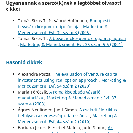
Ugyanannak a szerző(k)nek a legtöbbet olvasott
cikkei
Tamás Sikos T., Istvánné Hoffmann,
Budapesti
bevásárlóközpontok tipológiája
,
Marketing &
Menedzsment: Évf. 39 szám 3 (2005)
Tamás Sikos T.,
A bevásárlóközpontok fogalma, típusai
,
Marketing & Menedzsment: Évf. 35 szám 5-6 (2001)
Hasonló cikkek
Alexandra Posza,
The evaluation of venture capital
investments using real option approach
,
Marketing &
Menedzsment: Évf. 54 szám 2 (2020)
Mária Törőcsik,
A roma kisebbség vásárlói
magatartása
,
Marketing & Menedzsment: Évf. 37
szám 4 (2003)
Ágnes Neulinger, Judit Simon,
A családi életciklus
befolyása az egészségtudatosságra
,
Marketing &
Menedzsment: Évf. 44 szám 2 (2010)
Barbara Jenes, Erzsébet Malota, Judit Simon,
Az