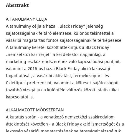
Absztrakt
A TANULMÁNY CÉLJA
A tanulmány célja a hazai „Black Friday” jelenség
sajátosságainak feltáró elemzése, különös tekintettel a
vásárlói magatartás fontos sajátosságainak feltérképezése.
A tanulmány keretei között áttekintjük a Black Friday
„nemzetközi karrierjét” a kezdetektől napjainkig, a
marketing eszközrendszeréhez való kapcsolódási pontjait,
valamint a 2016-os hazai Black Friday akció lakossági
fogadtatását, a vásárlói aktivitást, termékcsoport- és
üzlettípus-preferenciát, valamint a költések sajátosságait,
továbbá vizsgáljuk a különféle változók közötti statisztikai
kapcsolatot is.
ALKALMAZOTT MÓDSZERTAN
A kutatás során - a vonatkozó nemzetközi szakirodalom
áttekintését követően - a Black Friday akció ismertségét és a
lakosság vásárlói magatartásának sajátosságait vizsgáltuk