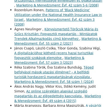
országimázs mérhetősége elméletben és gyakorlatban
,
Marketing & Menedzsment: Évf. 42 szám 5-6 (2008)
Rozenblum Ronen,
Patterns of ‘Black Medicine’
Utilization under the National Health Insurance Law in
Israel
,
Marketing & Menedzsment: Évf. 42 szám 3
(2008)
Ágnes Neulinger ,
Könyvismertető Törőcsik Mária és
Szűcs Krisztián: Fogyasztói magatartás - Mintázatok
Trendek Alkalmazkodás című könyvéhez
,
Marketing &
Menedzsment: Évf. 55 szám 2 (2021)
János Csapó, László Csóka, Tibor Gonda, Szabina Végi,
A digitalizációhoz köthető recens hazai turisztikai
fogyasztói szokások elemzése
,
Marketing &
Menedzsment: Évf. 57 szám 3 (2023)
Réka Szabina Török, Éva Szabina Bundság,
Téged
befolyásol mások utazási élménye? – A belföldi
turisták hordaszerű magatartásának vizsgálata
,
Marketing & Menedzsment: Évf. 58 szám 1 (2024)
Ákos András Nagy, Viktor Kiss, Ildikó Kemény, Judit
Simon,
Az online szájreklám alapjául szolgáló
magatartás és az elégedettség kapcsolata
,
Marketing
& Menedzsment: Évf. 49 szám 4 (2015)
Márta Aranyossy, Barbara Anna Magisztrák,
A vásárlói