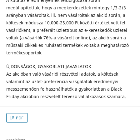
A kutatás eredményeinek feldolgozása során
megállapítottuk, hogy a megkérdezettek mintegy 1/3-2/3
arányban vásároltak, ill. nem vásároltak az akció során, a
költések módusza 10.000-25.000 Ft közötti értéket vett fel
vásárlóként, a preferált üzlettípus az e-kereskedők üzletei
voltak (a vásárlók 76%-a vásárolt online), az akció során a
műszaki cikkek és ruházati termékek voltak a meghatározó
termékcsoportok.
ÚJDONSÁGOK, GYAKORLATI JAVASLATOK
Az akcióban való vásárlói részvételi adatok, a költések
valamint az üzlet-preferencia vizsgálatok eredmé­nyei
messzemenően felhasználhatók a gyakorlatban a Black
Friday akcióban részvételt tervező vállalkozások számára.
PDF