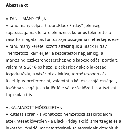
Absztrakt
A TANULMÁNY CÉLJA
A tanulmány célja a hazai „Black Friday” jelenség
sajátosságainak feltáró elemzése, különös tekintettel a
vásárlói magatartás fontos sajátosságainak feltérképezése.
A tanulmány keretei között áttekintjük a Black Friday
„nemzetközi karrierjét” a kezdetektől napjainkig, a
marketing eszközrendszeréhez való kapcsolódási pontjait,
valamint a 2016-os hazai Black Friday akció lakossági
fogadtatását, a vásárlói aktivitást, termékcsoport- és
üzlettípus-preferenciát, valamint a költések sajátosságait,
továbbá vizsgáljuk a különféle változók közötti statisztikai
kapcsolatot is.
ALKALMAZOTT MÓDSZERTAN
A kutatás során - a vonatkozó nemzetközi szakirodalom
áttekintését követően - a Black Friday akció ismertségét és a
lakosság vásárlói magatartásának sajátosságait vizsgáltuk