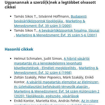
Ugyanannak a szerző(k)nek a legtöbbet olvasott
cikkei
Tamás Sikos T., Istvánné Hoffmann,
Budapesti
bevásárlóközpontok tipológiája
,
Marketing &
Menedzsment: Évf. 39 szám 3 (2005)
Tamás Sikos T.,
A bevásárlóközpontok fogalma, típusai
,
Marketing & Menedzsment: Évf. 35 szám 5-6 (2001)
Hasonló cikkek
Helmut Schmalen, Judit Simon,
A hibrid vásárlói
magatartás és a kereskedelemre levonható
következtetések - Elméleti megközelítés
,
Marketing &
Menedzsment: Évf. 32 szám 6 (1998)
Zoltán Szakály, Péter Popovics, Márk Szakály, Enikő
Kontor,
A vásárlói magatartás elemzése az élelmiszer-
és üzletválasztást befolyásoló tényezők alapján
,
Marketing & Menedzsment: Évf. 54 szám Különszám 2
(2020): Táplálkozás, egészség, vásárlások
Enikő Kontor, Marietta Kiss, András Fehér,
Az in-store