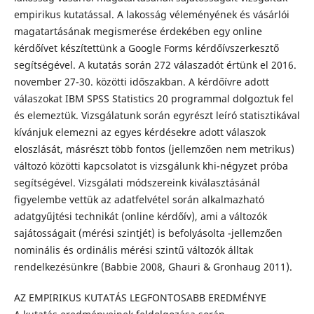
empirikus kutatással. A lakosság véleményének és vásárlói
magatartásának megismerése érdekében egy online
kérdőívet készí­tettünk a Google Forms kérdőívszerkesztő
segítségével. A kutatás során 272 válaszadót értünk el 2016.
november 27-30. közötti időszakban. A kérdőívre adott
válaszokat IBM SPSS Statistics 20 programmal dolgoztuk fel
és elemeztük. Vizsgálatunk során egyrészt leíró statisztikával
kívánjuk elemezni az egyes kérdésekre adott válaszok
eloszlását, másrészt több fontos (jellemzően nem metrikus)
változó közötti kapcsolatot is vizsgálunk khi-négyzet próba
segítségével. Vizsgálati módszereink kiválasztásánál
figyelembe vettük az adatfelvétel során alkalmazható
adatgyűjtési technikát (online kérdőív), ami a változók
sajátosságait (mérési szintjét) is befolyásolta -jellemzően
nominális és ordinális mérési szintű változók álltak
rendelkezésünkre (Babbie 2008, Ghauri & Gronhaug 2011).
AZ EMPIRIKUS KUTATÁS LEGFONTOSABB EREDMÉNYE