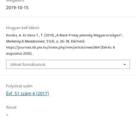
Megjelent
2019-10-15
Hogyan kell idézni
Kovács, A. és Sikos T., T. (2019) „A Black Friday jelenség Magyarországon”,
Marketing & Menedzsment
, 51(4), o. 26–38. Elérhető:
https://journals.lib.pte.hu/index.php/mm/article/view/864 (Elérés: 8
augusztus 2026).
Idézet formátumok
Folyóirat szám
Évf. 51 szám 4 (2017)
Rovat
–