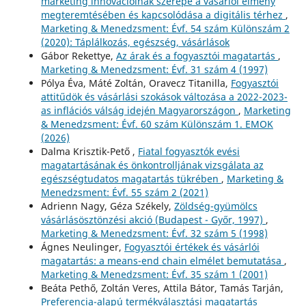
marketing innovációinak szerepe a vásárlói élmény
megteremtésében és kapcsolódása a digitális térhez
,
Marketing & Menedzsment: Évf. 54 szám Különszám 2
(2020): Táplálkozás, egészség, vásárlások
Gábor Rekettye,
Az árak és a fogyasztói magatartás
,
Marketing & Menedzsment: Évf. 31 szám 4 (1997)
Pólya Éva, Máté Zoltán, Oravecz Titanilla,
Fogyasztói
attitűdök és vásárlási szokások változása a 2022-2023-
as inflációs válság idején Magyarországon
,
Marketing
& Menedzsment: Évf. 60 szám Különszám 1. EMOK
(2026)
Dalma Krisztik-Pető ,
Fiatal fogyasztók evési
magatartásának és önkontrolljának vizsgálata az
egészségtudatos magatartás tükrében
,
Marketing &
Menedzsment: Évf. 55 szám 2 (2021)
Adrienn Nagy, Géza Székely,
Zöldség-gyümölcs
vásárlásösztönzési akció (Budapest - Győr, 1997)
,
Marketing & Menedzsment: Évf. 32 szám 5 (1998)
Ágnes Neulinger,
Fogyasztói értékek és vásárlói
magatartás: a means-end chain elmélet bemutatása
,
Marketing & Menedzsment: Évf. 35 szám 1 (2001)
Beáta Pethő, Zoltán Veres, Attila Bátor, Tamás Tarján,
Preferencia-alapú termékválasztási magatartás