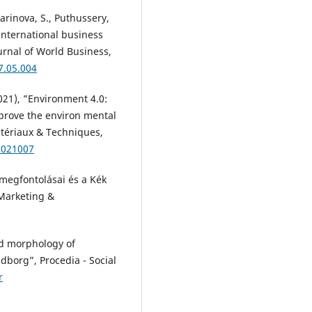
Marinova, S., Puthussery,
 international business
urnal of World Business,
7.05.004
(2021), ”Environment 4.0:
prove the environ mental
atériaux & Techniques,
2021007
 megfontolásai és a Kék
 Marketing &
nd morphology of
dborg”, Procedia - Social
r