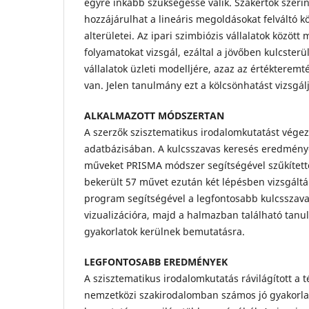
egyre inkább szükségessé válik. Szakértők szer
hozzájárulhat a lineáris megoldásokat felváltó 
alterületei. Az ipari szimbiózis vállalatok közöt
folyamatokat vizsgál, ezáltal a jövőben kulcsterül
vállalatok üzleti modelljére, azaz az értékteremt
van. Jelen tanulmány ezt a kölcsönhatást vizsgálj
ALKALMAZOTT MÓDSZERTAN
A szerzők szisztematikus irodalomkutatást végez
adatbázisában. A kulcsszavas keresés eredmén
műveket PRISMA módszer segítségével szűkített
bekerült 57 művet ezután két lépésben vizsgáltá
program segítségével a legfontosabb kulcsszavak
vizualizációra, majd a halmazban található tanu
gyakorlatok kerülnek bemutatásra.
LEGFONTOSABB EREDMÉNYEK
A szisztematikus irodalomkutatás rávilágított a t
nemzetközi szakirodalomban számos jó gyakorlat