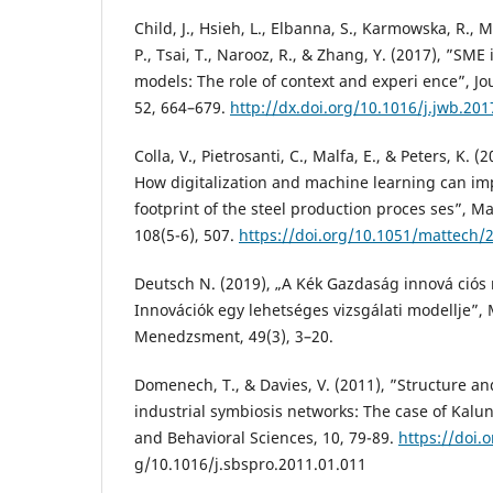
Child, J., Hsieh, L., Elbanna, S., Karmowska, R., 
P., Tsai, T., Narooz, R., & Zhang, Y. (2017), ”SME
models: The role of context and experi ence”, Jo
52, 664–679.
http://dx.doi.org/10.1016/j.jwb.201
Colla, V., Pietrosanti, C., Malfa, E., & Peters, K. 
How digitalization and machine learning can im
footprint of the steel production proces ses”, M
108(5-6), 507.
https://doi.org/10.1051/mattech/
Deutsch N. (2019), „A Kék Gazdaság innová ciós
Innovációk egy lehetséges vizsgálati modellje”,
Menedzsment, 49(3), 3–20.
Domenech, T., & Davies, V. (2011), ”Structure a
industrial symbiosis networks: The case of Kalun
and Behavioral Sciences, 10, 79-89.
https://doi.o
g/10.1016/j.sbspro.2011.01.011