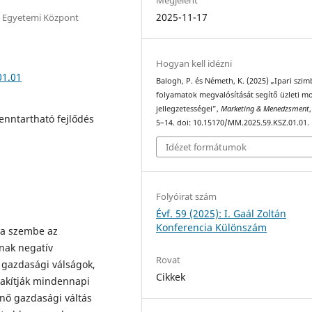
2025-11-17
 Egyetemi Központ
Hogyan kell idézni
01.01
Balogh, P. és Németh, K. (2025) „Ipari szim
folyamatok megvalósítását segítő üzleti m
jellegzetességei”,
Marketing & Menedzsment
Fenntartható fejlődés
5–14. doi: 10.15170/MM.2025.59.KSZ.01.01.
Idézet formátumok
Folyóirat szám
Évf. 59 (2025): I. Gaál Zoltán
Konferencia Különszám
tja szembe az
nak negatív
Rovat
gazdasági válságok,
Cikkek
lakítják mindennapi
énő gazdasági váltás