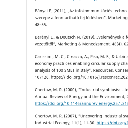
Bányai E. (2011), „Az infokommunikációs techno l
szerepe a fenntartható fej lődésben”, Marketin
48–55.
Berényi L., & Deutsch N. (2019), „Vélemények a f
vezetőitől”, Marketing & Menedzsment, 48(4), 6
Carissimi, M. C., Creazza, A., Pisa, M. F., & Urbina
economy practi ces enabling circular supply cha
analysis of 100 SMEs in Italy”, Resources, Conse
107126, https:// doi.org/10.1016/j.resconrec.20
Chertow, M. R. (2000), ”Industrial symbiosis: Li
Annual Review of Energy and the Environment, 2
https://doi.org/10.1146/annurev.energy.25.1.31
Chertow, M. R. (2007), ”Uncovering industrial sy
Industrial Ecology, 11(1), 11-30.
https://doi.org/