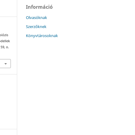
Információ
Olvasóknak
Szerzőknek
Könyvtárosoknak
biózis
odellek
, 59, o.