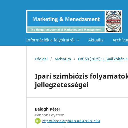
Információk a folyóiratról
Aktuális
Archív
Főoldal
/
Archívum
/
Évf. 59 (2025): I. Gaál Zoltá
Ipari szimbiózis folyamato
jellegzetességei
Balogh Péter
Pannon Egyetem
https://orcid.org/0009-0004-9309-7354