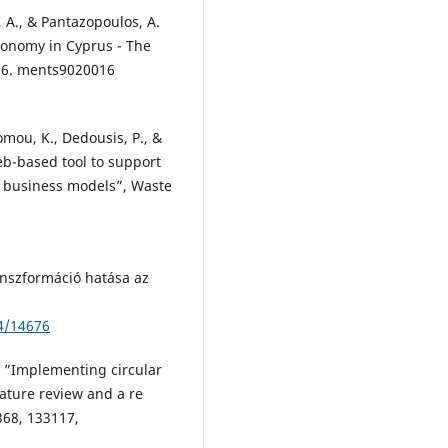
, A., & Pantazopoulos, A.
conomy in Cyprus - The
 16. ments9020016
lomou, K., Dedousis, P., &
eb-based tool to support
e business models”, Waste
transzformáció hatása az
4/14676
), ”Implementing circular
rature review and a re
368, 133117,