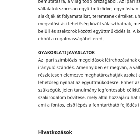
bemutatásra, a világ több országából. Az ipari s
vállalatok szorosan együttműködve, egymásban 
alakítják át folyamataikat, teremtenek értéket. 
megvalósítási lehetőség közül választhatnak, me
belüli és szektorok közötti együttműködés is. A 
ebből a rugalmasságából ered.
GYAKORLATI JAVASLATOK
Az ipari szimbiózis megoldások létrehozásának e
irányuló szándék. Amennyiben ez megvan, a váll
részletesen elemezve meghatározhatják azokat a 
lehetőség nyílhat az együttműködésre. Ehhez a
szükségük. Jelen tanulmány legfontosabb célkit
szakirodalom bővítése, mely által hozzájárulhat 
ami a fontos, első lépés a fenntartható fejlődés 
Hivatkozások