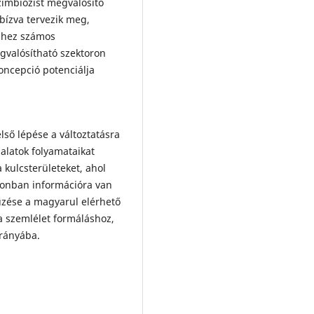
zimbiózist megvalósító
bízva tervezik meg,
Ehhez számos
gvalósítható szektoron
koncepció potenciálja
lső lépése a változtatásra
alatok folyamataikat
kulcsterületeket, ahol
zonban információra van
űzése a magyarul elérhető
a szemlélet formáláshoz,
irányába.