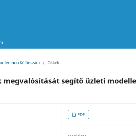
um
n Konferencia Különszám
/
Cikkek
k megvalósítását segítő üzleti modell
PDF
Megjelent