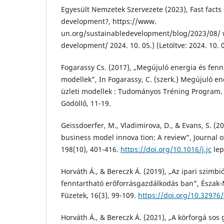
Egyesült Nemzetek Szervezete (2023), Fast facts 
development?, https://www.
un.org/sustainabledevelopment/blog/2023/08/ w
development/ 2024. 10. 05.) (Letöltve: 2024. 10. 0
Fogarassy Cs. (2017), „Megújuló energia és fenn 
modellek”, In Fogarassy, C. (szerk.) Megújuló en
üzleti modellek : Tudományos Tréning Program.
Gödöllő, 11-19.
Geissdoerfer, M., Vladimirova, D., & Evans, S. (2
business model innova tion: A review”, Journal o
198(10), 401-416.
https://doi.org/10.1016/j.jc
lep
Horváth Á., & Bereczk Á. (2019), „Az ipari szimbi
fenntartható erőforrásgazdálkodás ban”, Észak-
Füzetek, 16(3), 99-109.
https://doi.org/10.32976/
Horváth Á., & Bereczk Á. (2021), „A körforgá sos 