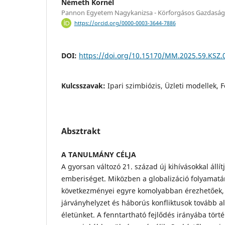
Németh Kornél
Pannon Egyetem Nagykanizsa - Körforgásos Gazdaság
https://orcid.org/0000-0003-3644-7886
DOI:
https://doi.org/10.15170/MM.2025.59.KSZ.
Kulcsszavak:
Ipari szimbiózis, Üzleti modellek, 
Absztrakt
A TANULMÁNY CÉLJA
A gyorsan változó 21. század új kihívásokkal állí
emberiséget. Miközben a globalizáció folyamatá
következményei egyre komolyabban érezhetőek, 
járványhelyzet és háborús konfliktusok tovább a
életünket. A fenntartható fejlődés irányába tört