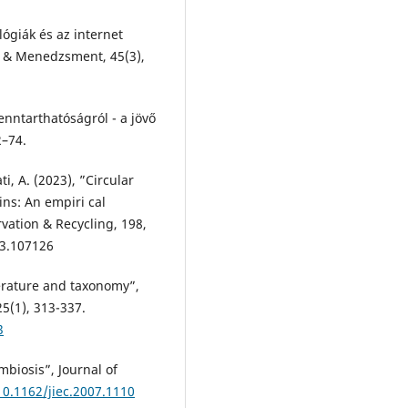
ógiák és az internet
g & Menedzsment, 45(3),
enntarthatóságról - a jövő
2–74.
ti, A. (2023), ”Circular
ins: An empiri cal
rvation & Recycling, 198,
23.107126
terature and taxonomy”,
5(1), 313-337.
3
mbiosis”, Journal of
10.1162/jiec.2007.1110