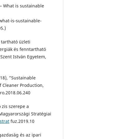
– What is sustainable
hat-is-sustainable-
5.)
tartható üzleti
ergiák és fenntartható
 Szent István Egyetem,
018), ”Sustainable
f Cleaner Production,
ro.2018.06.240
ó zis szerepe a
Magyarországi Stratégiai
strat
fuz.2019.10
gazdaság és az ipari