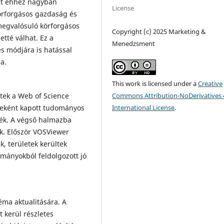
int ehhez nagyban
License
körforgásos gazdaság és
t megvalósuló körforgásos
Copyright (c) 2025 Marketing &
etté válhat. Ez a
Menedzsment
és módjára is hatással
a.
This work is licensed under a
Creative
Commons Attribution-NoDerivatives 
tek a Web of Science
International License
.
yeként kapott tudományos
ék. A végső halmazba
k. Először VOSViewer
, területek kerültek
lmányokból feldolgozott jó
éma aktualitására. A
 kerül részletes