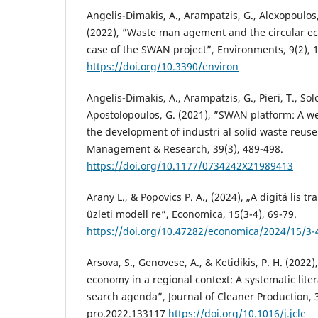
Angelis-Dimakis, A., Arampatzis, G., Alexopoulos
(2022), ”Waste man agement and the circular e
case of the SWAN project”, Environments, 9(2),
https://doi.org/10.3390/environ
Angelis-Dimakis, A., Arampatzis, G., Pieri, T., So
Apostolopoulos, G. (2021), ”SWAN platform: A w
the development of industri al solid waste reus
Management & Research, 39(3), 489-498.
https://doi.org/10.1177/0734242X21989413
Arany L., & Popovics P. A., (2024), „A digitá lis 
üzleti modell re”, Economica, 15(3-4), 69-79.
https://doi.org/10.47282/economica/2024/15/3-
Arsova, S., Genovese, A., & Ketidikis, P. H. (2022
economy in a regional context: A systematic lite
search agenda”, Journal of Cleaner Production, 
pro.2022.133117
https://doi.org/10.1016/j.jcle