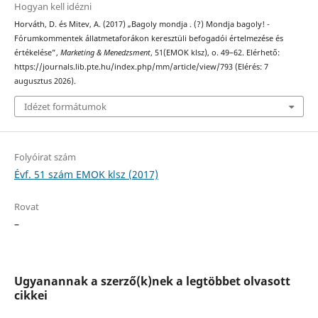
Hogyan kell idézni
Horváth, D. és Mitev, A. (2017) „Bagoly mondja . (?) Mondja bagoly! -
Fórumkommentek állatmetaforákon keresztüli befogadói értelmezése és
értékelése”,
Marketing & Menedzsment
, 51(EMOK klsz), o. 49–62. Elérhető:
https://journals.lib.pte.hu/index.php/mm/article/view/793 (Elérés: 7
augusztus 2026).
Idézet formátumok
Folyóirat szám
Évf. 51 szám EMOK klsz (2017)
Rovat
–
Ugyanannak a szerző(k)nek a legtöbbet olvasott
cikkei