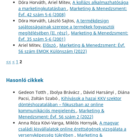
Dóra Horváth, Ariel Mitev,
A kollázs alkalmazhatósága
a marketingkutatásban
,
Marketing & Menedzsment:
Évf. 42 szám 5-6 (2008)
Dóra Horváth, László Sajtos,
A termékdesign
sajátosságainak szerepe a termékek fogyasztói
megítélésében (II. rész)
,
Marketing & Menedzsment:
Évf. 35 szám 5-6 (2001)
Ariel Mitev,
Előszó
,
Marketing & Menedzsment: Évf.
56 szám EMOK Különszám (2022)
<<
<
1
2
Hasonló cikkek
Gedeon Totth , Ibolya Brávácz , Dávid Harsányi , Diána
Pacsi, Zoltán Szabó ,
Kihívások a hazai KKV szektor
döntéshozatalában – fókuszban az online
kommunikációs megjelenés
,
Marketing &
Menedzsment: Évf. 56 szám 2 (2022)
Anna Róza Kövi-Varga, Miklós Hornyák,
A magyar
családi kisvállalatok online érettségének vizsgálata a
versenyképesség tükrében
,
Marketing &