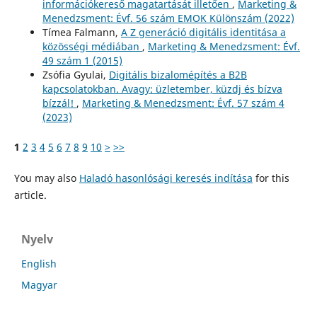
információkereső magatartását illetően
,
Marketing &
Menedzsment: Évf. 56 szám EMOK Különszám (2022)
Tímea Falmann,
A Z generáció digitális identitása a
közösségi médiában
,
Marketing & Menedzsment: Évf.
49 szám 1 (2015)
Zsófia Gyulai,
Digitális bizalomépítés a B2B
kapcsolatokban. Avagy: üzletember, küzdj és bízva
bízzál!
,
Marketing & Menedzsment: Évf. 57 szám 4
(2023)
1
2
3
4
5
6
7
8
9
10
>
>>
You may also
Haladó hasonlósági keresés indítása
for this
article.
Nyelv
English
Magyar