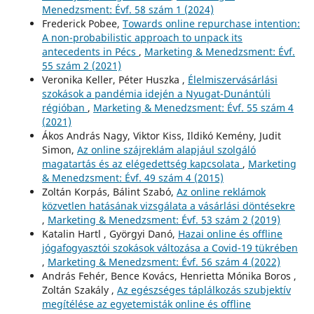
Menedzsment: Évf. 58 szám 1 (2024)
Frederick Pobee,
Towards online repurchase intention:
A non-probabilistic approach to unpack its
antecedents in Pécs
,
Marketing & Menedzsment: Évf.
55 szám 2 (2021)
Veronika Keller, Péter Huszka ,
Élelmiszervásárlási
szokások a pandémia idején a Nyugat-Dunántúli
régióban
,
Marketing & Menedzsment: Évf. 55 szám 4
(2021)
Ákos András Nagy, Viktor Kiss, Ildikó Kemény, Judit
Simon,
Az online szájreklám alapjául szolgáló
magatartás és az elégedettség kapcsolata
,
Marketing
& Menedzsment: Évf. 49 szám 4 (2015)
Zoltán Korpás, Bálint Szabó,
Az online reklámok
közvetlen hatásának vizsgálata a vásárlási döntésekre
,
Marketing & Menedzsment: Évf. 53 szám 2 (2019)
Katalin Hartl , Györgyi Danó,
Hazai online és offline
jógafogyasztói szokások változása a Covid-19 tükrében
,
Marketing & Menedzsment: Évf. 56 szám 4 (2022)
András Fehér, Bence Kovács, Henrietta Mónika Boros ,
Zoltán Szakály ,
Az egészséges táplálkozás szubjektív
megítélése az egyetemisták online és offline