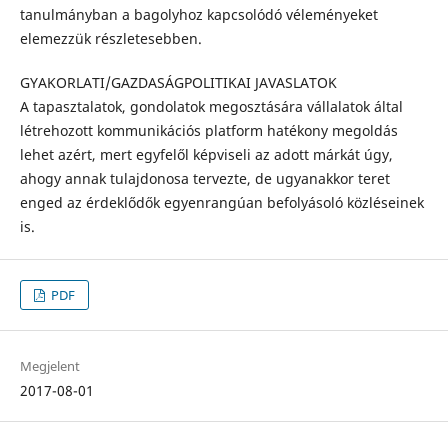
tanulmányban a bagolyhoz kapcsolódó véleményeket
elemezzük részletesebben.
GYAKORLATI/GAZDASÁGPOLITIKAI JAVASLATOK
A tapasztalatok, gondolatok megosztására vállalatok által
létrehozott kommunikációs platform hatékony megoldás
lehet azért, mert egyfelől képviseli az adott márkát úgy,
ahogy annak tulajdonosa tervezte, de ugyanakkor teret
enged az érdeklődők egyenrangúan befolyásoló közléseinek
is.
PDF
Megjelent
2017-08-01