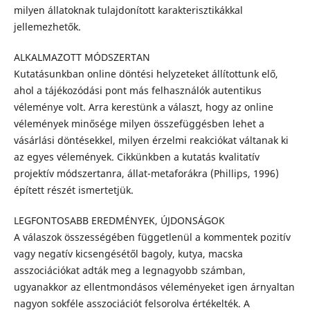
milyen állatoknak tulajdonított karakterisztikákkal
jellemezhetők.
ALKALMAZOTT MÓDSZERTAN
Kutatásunkban online döntési helyzeteket állítottunk elő,
ahol a tájékozódási pont más felhasználók autentikus
véleménye volt. Arra kerestünk a választ, hogy az online
vélemények minősége milyen összefüggésben lehet a
vásárlási döntésekkel, milyen érzelmi reakciókat váltanak ki
az egyes vélemények. Cikkünkben a kutatás kvalitatív
projektív módszertanra, állat-metaforákra (Phillips, 1996)
épített részét ismertetjük.
LEGFONTOSABB EREDMÉNYEK, ÚJDONSÁGOK
A válaszok összességében függetlenül a kommentek pozitív
vagy negatív kicsengésétől bagoly, kutya, macska
asszociációkat adták meg a legnagyobb számban,
ugyanakkor az ellentmondásos véleményeket igen árnyaltan
nagyon sokféle asszociációt felsorolva értékelték. A