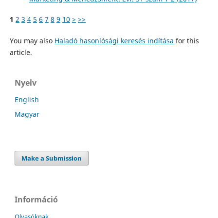
1
2
3
4
5
6
7
8
9
10
>
>>
You may also
Haladó hasonlósági keresés indítása
for this
article.
Nyelv
English
Magyar
Make a Submission
Információ
Olvasóknak