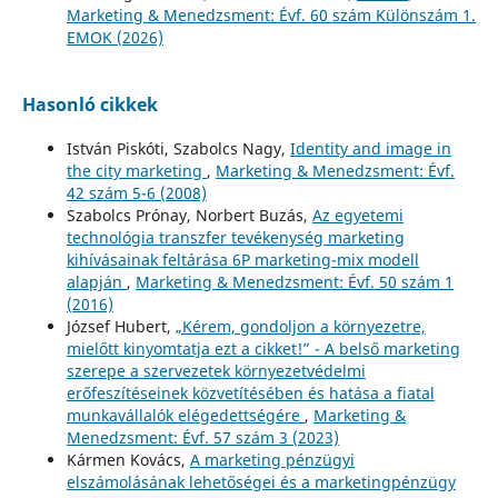
Marketing & Menedzsment: Évf. 60 szám Különszám 1.
EMOK (2026)
Hasonló cikkek
István Piskóti, Szabolcs Nagy,
Identity and image in
the city marketing
,
Marketing & Menedzsment: Évf.
42 szám 5-6 (2008)
Szabolcs Prónay, Norbert Buzás,
Az egyetemi
technológia transzfer tevékenység marketing
kihívásainak feltárása 6P marketing-mix modell
alapján
,
Marketing & Menedzsment: Évf. 50 szám 1
(2016)
József Hubert,
„Kérem, gondoljon a környezetre,
mielőtt kinyomtatja ezt a cikket!” - A belső marketing
szerepe a szervezetek környezetvédelmi
erőfeszítéseinek közvetítésében és hatása a fiatal
munkavállalók elégedettségére
,
Marketing &
Menedzsment: Évf. 57 szám 3 (2023)
Kármen Kovács,
A marketing pénzügyi
elszámolásának lehetőségei és a marketingpénzügy