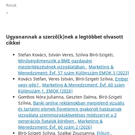
Rovat
–
Ugyanannak a szerző(k)nek a legtöbbet olvasott
cikkei
Stefan Kovács, István Veres, Szilvia Bíró-Szigeti,
Minőségdimenziók a BME gazdasági
mesterképzésének vizsgálatában
,
Marketing &
Menedzsment: Évf. 57 szám Különszám EMOK 3 (2023)
Kovács Stefan, Veres István, Bíró-Szigeti Szilvia,
Ember
vagy gép?
,
Marketing & Menedzsment: Évf. 60 szám
Különszám 1. EMOK (2026)
Gombos Nóra Julianna, Geszten Dalma, Bíró-Szigeti
Szilvia,
Banki online reklámokban megjelenő vizuális
és tartalmi elemek figyelemre gyakorolt hatásainak
vizsgálata szemmozgáskövetéses módszerrel a Z
generációs fiatalok körében
,
Marketing &
Menedzsment: Évf. 60 szám 2 (2026)
Bíró-Szigeti Szilvia, Szalkai Zsuzsanna,
Előszó
,