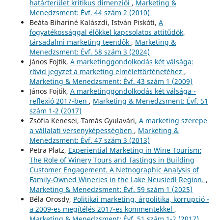
határterület kritikus dimenziói
,
Marketing &
Menedzsment: Évf. 44 szám 2 (2010)
Beáta Bihariné Kalászdi, István Piskóti,
A
fogyatékossággal élőkkel kapcsolatos attitűdök,
társadalmi marketing teendők
,
Marketing &
Menedzsment: Évf. 58 szám 3 (2024)
János Fojtik,
A marketinggondolkodás két válsága:
rövid jegyzet a marketing elmélettörténetéhez
,
Marketing & Menedzsment: Évf. 43 szám 1 (2009)
János Fojtik,
A marketinggondolkodás két válsága -
reflexió 2017-ben
,
Marketing & Menedzsment: Évf. 51
szám 1-2 (2017)
Zsófia Kenesei, Tamás Gyulavári,
A marketing szerepe
a vállalati versenyképességben
,
Marketing &
Menedzsment: Évf. 47 szám 3 (2013)
Petra Platz,
Experiential Marketing in Wine Tourism:
The Role of Winery Tours and Tastings in Building
Customer Engagement. A Netnographic Analysis of
Family-Owned Wineries in the Lake Neusiedl Region.
,
Marketing & Menedzsment: Évf. 59 szám 1 (2025)
Béla Orosdy,
Politikai marketing, árpolitika, korrupció -
a 2009-es megítélés 2017-es kommentekkel
,
Marketing & Menedzsment: Évf. 51 szám 1-2 (2017)