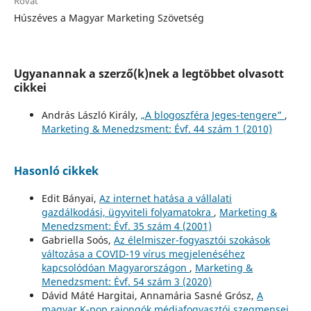
Rovat
Húszéves a Magyar Marketing Szövetség
Ugyanannak a szerző(k)nek a legtöbbet olvasott
cikkei
András László Király,
„A blogoszféra Jeges-tengere”
,
Marketing & Menedzsment: Évf. 44 szám 1 (2010)
Hasonló cikkek
Edit Bányai,
Az internet hatása a vállalati
gazdálkodási, ügyviteli folyamatokra
,
Marketing &
Menedzsment: Évf. 35 szám 4 (2001)
Gabriella Soós,
Az élelmiszer-fogyasztói szokások
változása a COVID-19 vírus megjelenéséhez
kapcsolódóan Magyarországon
,
Marketing &
Menedzsment: Évf. 54 szám 3 (2020)
Dávid Máté Hargitai, Annamária Sasné Grósz,
A
magyar K-pop rajongók médiafogyasztói szegmensei
,