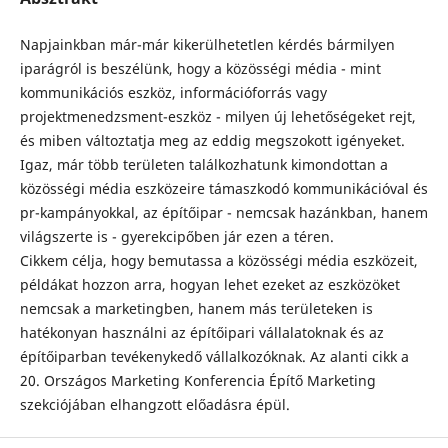
Napjainkban már-már kikerülhetetlen kérdés bármilyen
iparágról is beszélünk, hogy a közösségi média - mint
kommunikációs eszköz, információforrás vagy
projektmenedzsment-eszköz - milyen új lehetőségeket rejt,
és miben változtatja meg az eddig megszokott igényeket.
Igaz, már több területen találkozhatunk kimondottan a
közösségi média eszközeire támaszkodó kommunikációval és
pr-kampányokkal, az építőipar - nemcsak hazánkban, hanem
világszerte is - gyerekcipőben jár ezen a téren.
Cikkem célja, hogy bemutassa a közösségi média eszközeit,
példákat hozzon arra, hogyan lehet ezeket az eszközöket
nemcsak a marketingben, hanem más területeken is
hatékonyan használni az építőipari vállalatoknak és az
építőiparban tevékenykedő vállalkozóknak. Az alanti cikk a
20. Országos Marketing Konferencia Építő Marketing
szekciójában elhangzott előadásra épül.