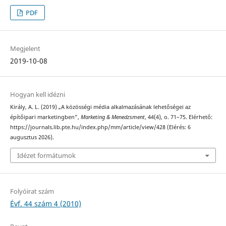
PDF
Megjelent
2019-10-08
Hogyan kell idézni
Király, A. L. (2019) „A közösségi média alkalmazásának lehetőségei az
építőipari marketingben”,
Marketing & Menedzsment
, 44(4), o. 71–75. Elérhető:
https://journals.lib.pte.hu/index.php/mm/article/view/428 (Elérés: 6
augusztus 2026).
Idézet formátumok
Folyóirat szám
Évf. 44 szám 4 (2010)