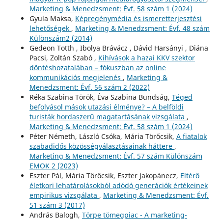
Marketing & Menedzsment: Évf. 58 szám 1 (2024)
Gyula Maksa,
Képregénymédia és ismeretterjesztési
lehetőségek
,
Marketing & Menedzsment: Évf. 48 szám
Különszám2 (2014)
Gedeon Totth , Ibolya Brávácz , Dávid Harsányi , Diána
Pacsi, Zoltán Szabó ,
Kihívások a hazai KKV szektor
döntéshozatalában – fókuszban az online
kommunikációs megjelenés
,
Marketing &
Menedzsment: Évf. 56 szám 2 (2022)
Réka Szabina Török, Éva Szabina Bundság,
Téged
befolyásol mások utazási élménye? – A belföldi
turisták hordaszerű magatartásának vizsgálata
,
Marketing & Menedzsment: Évf. 58 szám 1 (2024)
Péter Németh, László Csóka, Mária Törőcsik,
A fiatalok
szabadidős közösségválasztásainak háttere
,
Marketing & Menedzsment: Évf. 57 szám Különszám
EMOK 2 (2023)
Eszter Pál, Mária Törőcsik, Eszter Jakopánecz,
Eltérő
életkori lehatárolásokból adódó generációk értékeinek
empirikus vizsgálata
,
Marketing & Menedzsment: Évf.
51 szám 3 (2017)
András Balogh,
Törpe tömegpiac - A marketing-