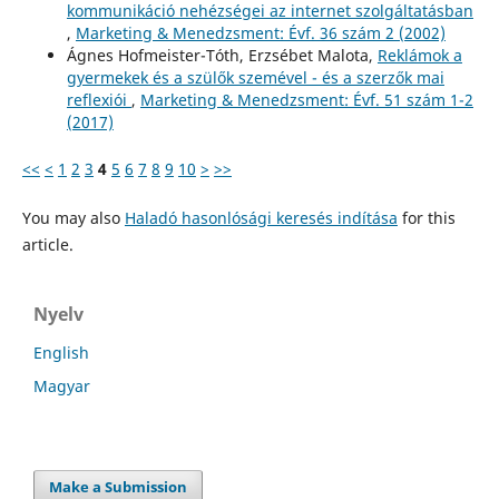
kommunikáció nehézségei az internet szolgáltatásban
,
Marketing & Menedzsment: Évf. 36 szám 2 (2002)
Ágnes Hofmeister-Tóth, Erzsébet Malota,
Reklámok a
gyermekek és a szülők szemével - és a szerzők mai
reflexiói
,
Marketing & Menedzsment: Évf. 51 szám 1-2
(2017)
<<
<
1
2
3
4
5
6
7
8
9
10
>
>>
You may also
Haladó hasonlósági keresés indítása
for this
article.
Nyelv
English
Magyar
Make a Submission