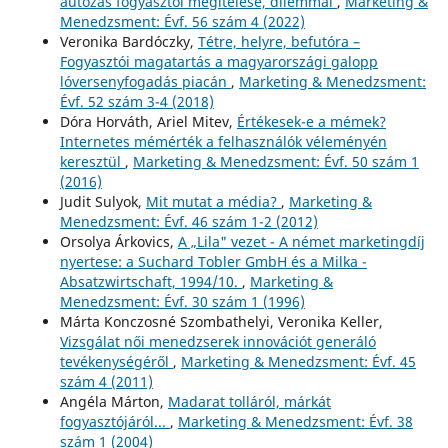
autózás fogyasztói megítélése, dilemmái
,
Marketing &
Menedzsment: Évf. 56 szám 4 (2022)
Veronika Bardóczky,
Tétre, helyre, befutóra –
Fogyasztói magatartás a magyarországi galopp
lóversenyfogadás piacán
,
Marketing & Menedzsment:
Évf. 52 szám 3-4 (2018)
Dóra Horváth, Ariel Mitev,
Értékesek-e a mémek?
Internetes mémérték a felhasználók véleményén
keresztül
,
Marketing & Menedzsment: Évf. 50 szám 1
(2016)
Judit Sulyok,
Mit mutat a média?
,
Marketing &
Menedzsment: Évf. 46 szám 1-2 (2012)
Orsolya Árkovics,
A „Lila" vezet - A német marketingdíj
nyertese: a Suchard Tobler GmbH és a Milka -
Absatzwirtschaft, 1994/10.
,
Marketing &
Menedzsment: Évf. 30 szám 1 (1996)
Márta Konczosné Szombathelyi, Veronika Keller,
Vizsgálat női menedzserek innovációt generáló
tevékenységéről
,
Marketing & Menedzsment: Évf. 45
szám 4 (2011)
Angéla Márton,
Madarat tolláról, márkát
fogyasztójáról...
,
Marketing & Menedzsment: Évf. 38
szám 1 (2004)