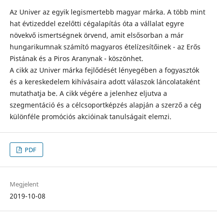
Az Univer az egyik legismertebb magyar márka. A több mint
hat évtizeddel ezelőtti cégalapítás óta a vállalat egyre
növekvő ismertségnek örvend, amit elsősorban a már
hungarikumnak számító magyaros ételízesítőinek - az Erős
Pistának és a Piros Aranynak - köszönhet.
A cikk az Univer márka fejlődését lényegében a fogyasztók
és a kereskedelem kihívásaira adott válaszok láncolataként
mutathatja be. A cikk végére a jelenhez eljutva a
szegmentáció és a célcsoportképzés alapján a szerző a cég
különféle promóciós akcióinak tanulságait elemzi.
PDF
Megjelent
2019-10-08