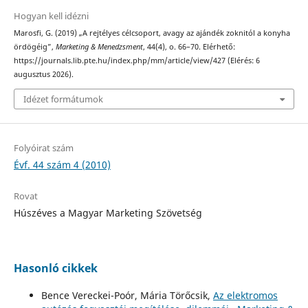
Hogyan kell idézni
Marosfi, G. (2019) „A rejtélyes célcsoport, avagy az ajándék zoknitól a konyha
ördögéig”,
Marketing & Menedzsment
, 44(4), o. 66–70. Elérhető:
https://journals.lib.pte.hu/index.php/mm/article/view/427 (Elérés: 6
augusztus 2026).
Idézet formátumok
Folyóirat szám
Évf. 44 szám 4 (2010)
Rovat
Húszéves a Magyar Marketing Szövetség
Hasonló cikkek
Bence Vereckei-Poór, Mária Törőcsik,
Az elektromos