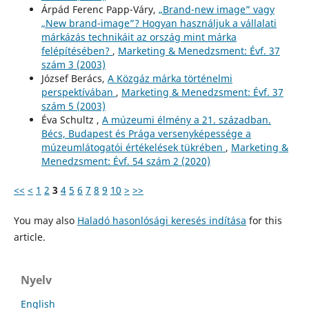
Árpád Ferenc Papp-Váry,
„Brand-new image” vagy
„New brand-image”? Hogyan használjuk a vállalati
márkázás technikáit az ország mint márka
felépítésében?
,
Marketing & Menedzsment: Évf. 37
szám 3 (2003)
József Berács,
A Közgáz márka történelmi
perspektívában
,
Marketing & Menedzsment: Évf. 37
szám 5 (2003)
Éva Schultz ,
A múzeumi élmény a 21. században.
Bécs, Budapest és Prága versenyképessége a
múzeumlátogatói értékelések tükrében
,
Marketing &
Menedzsment: Évf. 54 szám 2 (2020)
<<
<
1
2
3
4
5
6
7
8
9
10
>
>>
You may also
Haladó hasonlósági keresés indítása
for this
article.
Nyelv
English