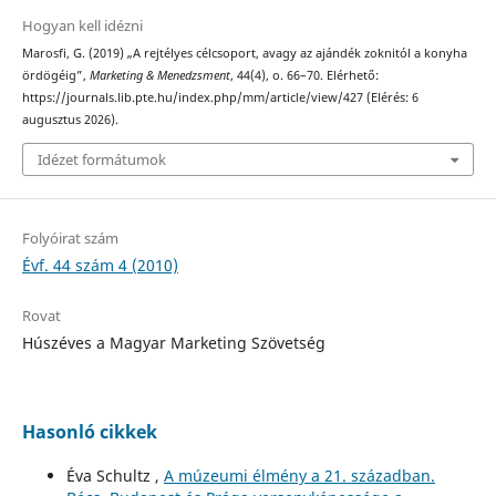
Hogyan kell idézni
Marosfi, G. (2019) „A rejtélyes célcsoport, avagy az ajándék zoknitól a konyha
ördögéig”,
Marketing & Menedzsment
, 44(4), o. 66–70. Elérhető:
https://journals.lib.pte.hu/index.php/mm/article/view/427 (Elérés: 6
augusztus 2026).
Idézet formátumok
Folyóirat szám
Évf. 44 szám 4 (2010)
Rovat
Húszéves a Magyar Marketing Szövetség
Hasonló cikkek
Éva Schultz ,
A múzeumi élmény a 21. században.