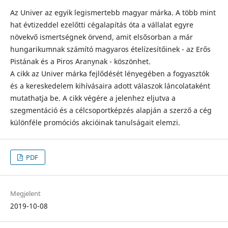
Az Univer az egyik legismertebb magyar márka. A több mint
hat évtizeddel ezelőtti cégalapítás óta a vállalat egyre
növekvő ismertségnek örvend, amit elsősorban a már
hungarikumnak számító magyaros ételízesítőinek - az Erős
Pistának és a Piros Aranynak - köszönhet.
A cikk az Univer márka fejlődését lényegében a fogyasztók
és a kereskedelem kihívásaira adott válaszok láncolataként
mutathatja be. A cikk végére a jelenhez eljutva a
szegmentáció és a célcsoportképzés alapján a szerző a cég
különféle promóciós akcióinak tanulságait elemzi.
PDF
Megjelent
2019-10-08