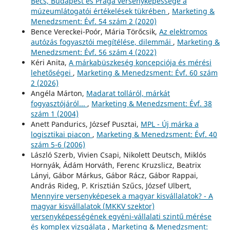
Bécs, Budapest és Prága versenyképessége a
múzeumlátogatói értékelések tükrében
,
Marketing &
Menedzsment: Évf. 54 szám 2 (2020)
Bence Vereckei-Poór, Mária Törőcsik,
Az elektromos
autózás fogyasztói megítélése, dilemmái
,
Marketing &
Menedzsment: Évf. 56 szám 4 (2022)
Kéri Anita,
A márkabüszkeség koncepciója és mérési
lehetőségei
,
Marketing & Menedzsment: Évf. 60 szám
2 (2026)
Angéla Márton,
Madarat tolláról, márkát
fogyasztójáról...
,
Marketing & Menedzsment: Évf. 38
szám 1 (2004)
Anett Pandurics, József Pusztai,
MPL - Új márka a
logisztikai piacon
,
Marketing & Menedzsment: Évf. 40
szám 5-6 (2006)
László Szerb, Vivien Csapi, Nikolett Deutsch, Miklós
Hornyák, Ádám Horváth, Ferenc Kruzslicz, Beatrix
Lányi, Gábor Márkus, Gábor Rácz, Gábor Rappai,
András Rideg, P. Krisztián Szűcs, József Ulbert,
Mennyire versenyképesek a magyar kisvállalatok? - A
magyar kisvállalatok (MKKV szektor)
versenyképességének egyéni-vállalati szintű mérése
és komplex vizsgálata
,
Marketing & Menedzsment: