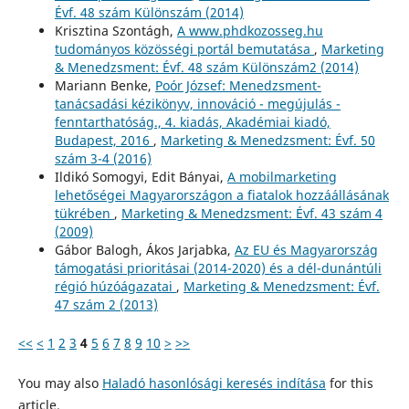
Évf. 48 szám Különszám (2014)
Krisztina Szontágh,
A www.phdkozosseg.hu
tudományos közösségi portál bemutatása
,
Marketing
& Menedzsment: Évf. 48 szám Különszám2 (2014)
Mariann Benke,
Poór József: Menedzsment-
tanácsadási kézikönyv, innováció - megújulás -
fenntarthatóság., 4. kiadás, Akadémiai kiadó,
Budapest, 2016
,
Marketing & Menedzsment: Évf. 50
szám 3-4 (2016)
Ildikó Somogyi, Edit Bányai,
A mobilmarketing
lehetőségei Magyarországon a fiatalok hozzáállásának
tükrében
,
Marketing & Menedzsment: Évf. 43 szám 4
(2009)
Gábor Balogh, Ákos Jarjabka,
Az EU és Magyarország
támogatási prioritásai (2014-2020) és a dél-dunántúli
régió húzóágazatai
,
Marketing & Menedzsment: Évf.
47 szám 2 (2013)
<<
<
1
2
3
4
5
6
7
8
9
10
>
>>
You may also
Haladó hasonlósági keresés indítása
for this
article.