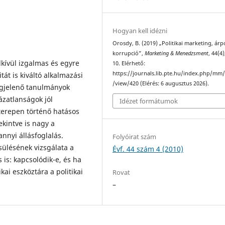
Hogyan kell idézni
Orosdy, B. (2019) „Politikai marketing, árpo
korrupció”,
Marketing & Menedzsment
, 44(4)
kívül izgalmas és egyre
10. Elérhető:
https://journals.lib.pte.hu/index.php/mm/
át is kiváltó alkalmazási
/view/420 (Elérés: 6 augusztus 2026).
egjelenő tanulmányok
tázatlanságok jól
Idézet formátumok
 terepen történő hatásos
ekintve is nagy a
nnyi állásfoglalás.
Folyóirat szám
sülésének vizsgálata a
Évf. 44 szám 4 (2010)
 is: kapcsolódik-e, és ha
kai eszköztára a politikai
Rovat
–