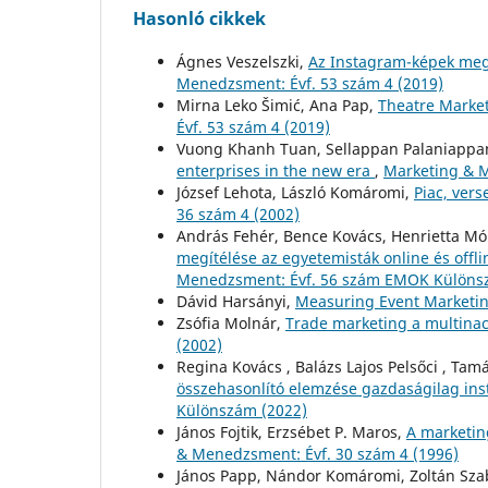
Hasonló cikkek
Ágnes Veszelszki,
Az Instagram-képek meg
Menedzsment: Évf. 53 szám 4 (2019)
Mirna Leko Šimić, Ana Pap,
Theatre Market
Évf. 53 szám 4 (2019)
Vuong Khanh Tuan, Sellappan Palaniappa
enterprises in the new era
,
Marketing & M
József Lehota, László Komáromi,
Piac, ver
36 szám 4 (2002)
András Fehér, Bence Kovács, Henrietta Món
megítélése az egyetemisták online és offl
Menedzsment: Évf. 56 szám EMOK Különs
Dávid Harsányi,
Measuring Event Marketi
Zsófia Molnár,
Trade marketing a multinaci
(2002)
Regina Kovács , Balázs Lajos Pelsőci , Ta
összehasonlító elemzése gazdaságilag ins
Különszám (2022)
János Fojtik, Erzsébet P. Maros,
A marketin
& Menedzsment: Évf. 30 szám 4 (1996)
János Papp, Nándor Komáromi, Zoltán Sza