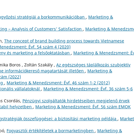
győzési stratégiái a borkommunikációban
,
Marketing &
ing – Analysis of Customers’ Satisfaction
,
Marketing & Menedzsm
n,
The concept of brand building process towards Vietnamese
enedzsment: Évf. 54 szám 4 (2020)
seny és marketing a felsőoktatásban
,
Marketing & Menedzsment: Év
ika Boros , Zoltán Szakály ,
Az egészséges táplálkozás szubjektív
ine információkereső magatartását illetően
,
Marketing &
zám (2022)
ng
,
Marketing & Menedzsment: Évf. 46 szám 1-2 (2012)
onális vállalatoknál
,
Marketing & Menedzsment: Évf. 36 szám 5-6
más Csordás,
Pénzügyi szolgáltatók hirdetéseiben megjelenő érvek
tabil helyzetben
,
Marketing & Menedzsment: Évf. 56 szám EMOK
gstratégiák összefüggései: a biztosítási marketing példája
,
Market
bó,
Fogyasztói értékítéletek a bormarketingben
,
Marketing &