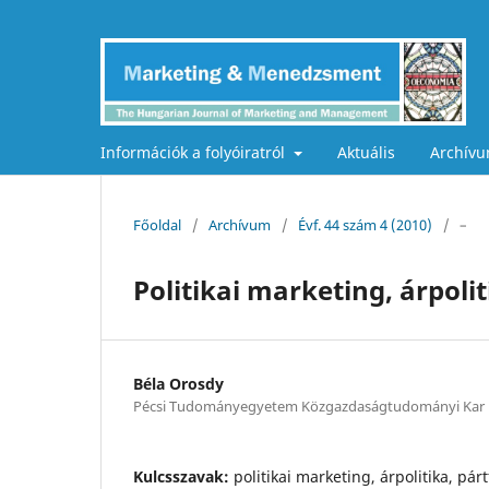
Információk a folyóiratról
Aktuális
Archív
Főoldal
/
Archívum
/
Évf. 44 szám 4 (2010)
/
–
Politikai marketing, árpoli
Béla Orosdy
Pécsi Tudományegyetem Közgazdaságtudományi Kar
Kulcsszavak:
politikai marketing, árpolitika, pár