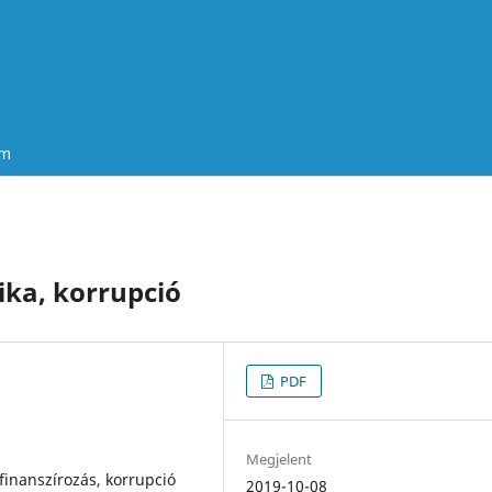
um
tika, korrupció
PDF
Megjelent
tfinanszírozás, korrupció
2019-10-08