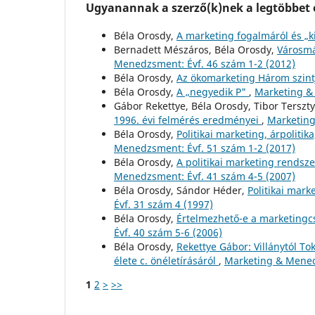
Ugyanannak a szerző(k)nek a legtöbbet o
Béla Orosdy,
A marketing fogalmáról és „k
Bernadett Mészáros, Béla Orosdy,
Városmá
Menedzsment: Évf. 46 szám 1-2 (2012)
Béla Orosdy,
Az ökomarketing Három szin
Béla Orosdy,
A „negyedik P"
,
Marketing &
Gábor Rekettye, Béla Orosdy, Tibor Terszt
1996. évi felmérés eredményei
,
Marketing
Béla Orosdy,
Politikai marketing, árpoliti
Menedzsment: Évf. 51 szám 1-2 (2017)
Béla Orosdy,
A politikai marketing rendsze
Menedzsment: Évf. 41 szám 4-5 (2007)
Béla Orosdy, Sándor Héder,
Politikai mark
Évf. 31 szám 4 (1997)
Béla Orosdy,
Értelmezhető-e a marketingcs
Évf. 40 szám 5-6 (2006)
Béla Orosdy,
Rekettye Gábor: Villánytól To
élete c. önéletírásáról
,
Marketing & Mened
1
2
>
>>