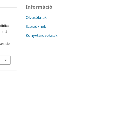
Információ
Olvasóknak
Szerzőknek
litika,
, o. 4–
Könyvtárosoknak
article