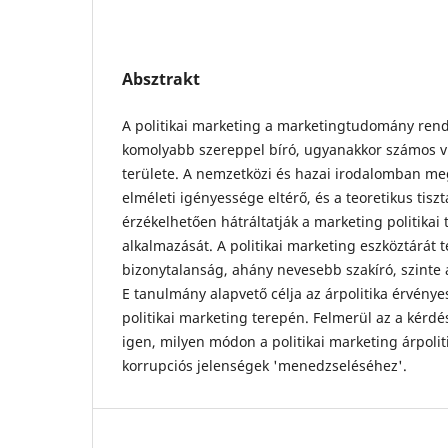
Absztrakt
A politikai marketing a marketingtudomány rend
komolyabb szereppel bíró, ugyanakkor számos vit
területe. A nemzetközi és hazai irodalomban m
elméleti igényessége eltérő, és a teoretikus tisz
érzékelhetően hátráltatják a marketing politikai
alkalmazását. A politikai marketing eszköztárát t
bizonytalanság, ahány nevesebb szakíró, szinte a
E tanulmány alapvető célja az árpolitika érvénye
politikai marketing terepén. Felmerül az a kérdés
igen, milyen módon a politikai marketing árpoliti
korrupciós jelenségek 'menedzseléséhez'.