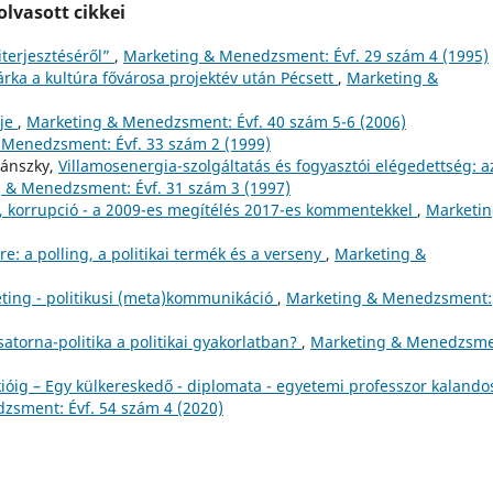
lvasott cikkei
iterjesztéséről”
,
Marketing & Menedzsment: Évf. 29 szám 4 (1995)
rka a kultúra fővárosa projektév után Pécsett
,
Marketing &
tje
,
Marketing & Menedzsment: Évf. 40 szám 5-6 (2006)
 Menedzsment: Évf. 33 szám 2 (1999)
yánszky,
Villamosenergia-szolgáltatás és fogyasztói elégedettség: a
 & Menedzsment: Évf. 31 szám 3 (1997)
ka, korrupció - a 2009-es megítélés 2017-es kommentekkel
,
Marketin
re: a polling, a politikai termék és a verseny
,
Marketing &
eting - politikusi (meta)kommunikáció
,
Marketing & Menedzsment:
atorna-politika a politikai gyakorlatban?
,
Marketing & Menedzsme
kióig – Egy külkereskedő - diplomata - egyetemi professzor kalando
zsment: Évf. 54 szám 4 (2020)