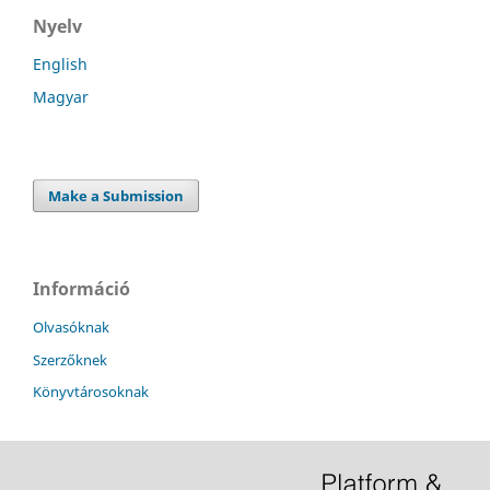
Nyelv
English
Magyar
Make a Submission
Információ
Olvasóknak
Szerzőknek
Könyvtárosoknak