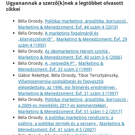
Ugyanannak a szerző(k)nek a legtöbbet olvasott
cikkei
Béla Orosdy,
Politikai marketing, árpolitika, korrupció
,
Marketing & Menedzsment: Évf. 44 szám 4 (2010)
Béla Orosdy,
A marketing fogalmáról és
„kiterjesztéséről”
,
Marketing & Menedzsment: Évf. 29
szám 4 (1995)
Béla Orosdy,
Az ökomarketing Három szintje
,
Marketing & Menedzsment: Évf. 40 szám 5-6 (2006)
Béla Orosdy,
A „negyedik P"
,
Marketing &
Menedzsment: Évf. 33 szám 2 (1999)
Gábor Rekettye, Béla Orosdy, Tibor Tersztyánszky,
Villamosenergia-szolgáltatás és fogyasztói
elégedettség: az 1996. évi felmérés eredményei
,
Marketing & Menedzsment: Évf. 31 szám 3 (1997)
Béla Orosdy,
Politikai marketing, árpolitika, korrupció -
a 2009-es megítélés 2017-es kommentekkel
,
Marketing & Menedzsment: Évf. 51 szám 1-2 (2017)
Béla Orosdy,
A politikai marketing rendszere: a
polling, a politikai termék és a verseny
,
Marketing &
Menedzsment: Évf. 41 szám 4-5 (2007)