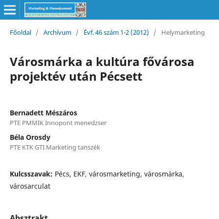
Főoldal
/
Archívum
/
Évf. 46 szám 1-2 (2012)
/
Helymarketing
Városmárka a kultúra fővárosa
projektév után Pécsett
Bernadett Mészáros
PTE PMMIK Innopont menedzser
Béla Orosdy
PTE KTK GTI Marketing tanszék
Kulcsszavak:
Pécs, EKF, városmarketing, városmárka,
városarculat
Absztrakt