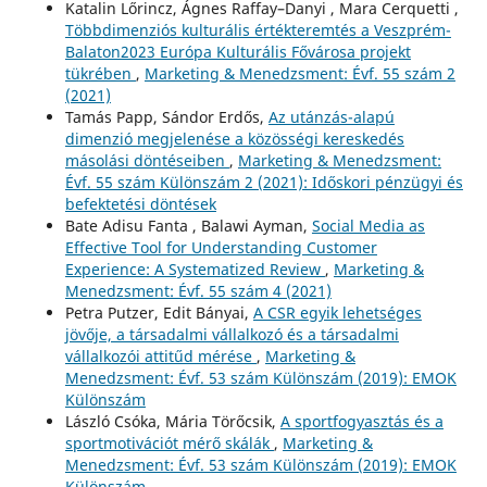
Katalin Lőrincz, Ágnes Raffay–Danyi , Mara Cerquetti ,
Többdimenziós kulturális értékteremtés a Veszprém-
Balaton2023 Európa Kulturális Fővárosa projekt
tükrében
,
Marketing & Menedzsment: Évf. 55 szám 2
(2021)
Tamás Papp, Sándor Erdős,
Az utánzás-alapú
dimenzió megjelenése a közösségi kereskedés
másolási döntéseiben
,
Marketing & Menedzsment:
Évf. 55 szám Különszám 2 (2021): Időskori pénzügyi és
befektetési döntések
Bate Adisu Fanta , Balawi Ayman,
Social Media as
Effective Tool for Understanding Customer
Experience: A Systematized Review
,
Marketing &
Menedzsment: Évf. 55 szám 4 (2021)
Petra Putzer, Edit Bányai,
A CSR egyik lehetséges
jövője, a társadalmi vállalkozó és a társadalmi
vállalkozói attitűd mérése
,
Marketing &
Menedzsment: Évf. 53 szám Különszám (2019): EMOK
Különszám
László Csóka, Mária Törőcsik,
A sportfogyasztás és a
sportmotivációt mérő skálák
,
Marketing &
Menedzsment: Évf. 53 szám Különszám (2019): EMOK
Különszám