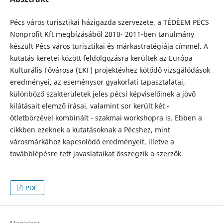
Pécs város turisztikai házigazda szervezete, a TÉDÉEM PÉCS
Nonprofit Kft megbízásából 2010- 2011-ben tanulmány
készült Pécs város turisztikai és márkastratégiája címmel. A
kutatás keretei között feldolgozásra kerültek az Európa
Kulturális Fővárosa (EKF) projektévhez kötődő vizsgálódások
eredményei, az eseménysor gyakorlati tapasztalatai,
különböző szakterületek jeles pécsi képviselőinek a jövő
kilátásait elemző írásai, valamint sor került két -
ötletbörzével kombinált - szakmai workshopra is. Ebben a
cikkben ezeknek a kutatásoknak a Pécshez, mint
városmárkához kapcsolódó eredményeit, illetve a
továbblépésre tett javaslataikat összegzik a szerzők.
PDF