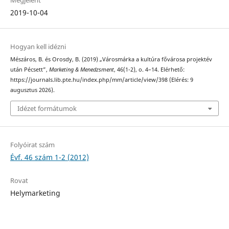
Megjelent
2019-10-04
Hogyan kell idézni
Mészáros, B. és Orosdy, B. (2019) „Városmárka a kultúra fővárosa projektév
után Pécsett”,
Marketing & Menedzsment
, 46(1-2), o. 4–14. Elérhető:
https://journals.lib.pte.hu/index.php/mm/article/view/398 (Elérés: 9
augusztus 2026).
Idézet formátumok
Folyóirat szám
Évf. 46 szám 1-2 (2012)
Rovat
Helymarketing