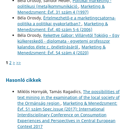
Béla Orosdy, Sándor Héder,
Politikai marketing -
politikusi (meta)kommunikáció
,
Marketing &
Menedzsment: Évf. 31 szám 4 (1997)
Béla Orosdy,
Értelmezhető-e a marketingcsatorna-
politika a politikai gyakorlatban?
,
Marketing &
Menedzsment: Évf. 40 szám 5-6 (2006)
Béla Orosdy,
Rekettye Gábor: Villánytól Tokióig – Egy
külkereskedő - diplomata - egyetemi professzor
kalandos élete c. önéletírásáról
,
Marketing &
Menedzsment: Évf. 54 szám 4 (2020)
1
2
>
>>
Hasonló cikkek
Miklós Hornyák, Tamás Ragadics,
The possibilities of
text mining in the examination of the local society of
the Ormánság region
,
Marketing & Menedzsment:
Évf. 51 szám Spec.issue (2017): International
Interdisciplinary Conference on Consumption
Experiences and Perspectives in Central European
Context 2017