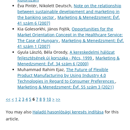
Éva Pintér, Nikolett Deutsch,
Note on the relationship
between sustainable development and marketing in
the banking sector
,
Marketing & Menedzsment: Évf.
41 szám 6 (2007)
Kia Golesorkhi, János Fojtik,
Opportunities for the
Market Orientation Concept in the Healthcare Service:
The Case of Hungary
,
Marketing & Menedzsment: Évf.
41 szám 1 (2007)
Gyula László, Béla Orosdy,
A kereskedelmi hálózat
fejlesztésének új korszaka - Pécs, 1999
,
Marketing &
Menedzsment: Évf. 34 szám 6 (2000)
Muhammad Rahim Ejaz,
The Future of Flexible
Product Manufacturing by Using Industry 4.0
Technologies in Regard to Consumer Preferences
,
Marketing & Menedzsment: Évf. 55 szám 3 (2021)
<<
<
1
2
3
4
5
6
7
8
9
10
>
>>
You may also
Haladó hasonlósági keresés indítása
for this
article.