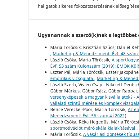
hallgatók sikeres fokozatszerzésének elősegítés
Ugyanannak a szerző(k)nek a legtöbbet o
Mária Törőcsik, Krisztián Szűcs, Dániel Ke
,
Marketing & Menedzsment: Évf. 48 szám
László Csóka, Mária Törőcsik,
A sportfogya
Évf. 53 szám Különszám (2019): EMOK Kü
Eszter Pál, Mária Törőcsik, Eszter Jakopán
empirikus vizsgálata
,
Marketing & Menedz
László Szerb, Vivien Csapi, Nikolett Deuts
Gábor Márkus, Gábor Rácz, Gábor Rappai, A
versenyképesek a magyar kisvállalatok? - 
vállalati szintű mérése és komplex vizsgál
Bence Vereckei-Poór, Mária Törőcsik,
Az el
Menedzsment: Évf. 56 szám 4 (2022)
László Csóka, Réka Hegedüs, Mária Törőcs
sportmotivációt mérő skála kialakításával
,
Mária Törőcsik,
A vásárlási döntések típus