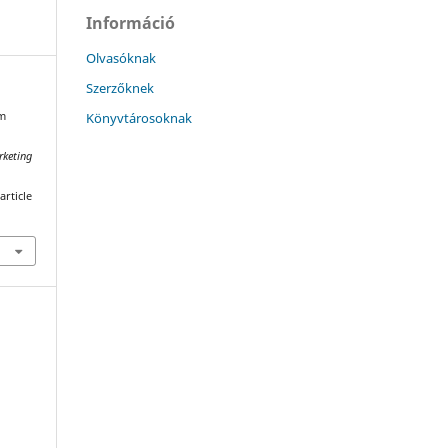
Információ
Olvasóknak
Szerzőknek
Könyvtárosoknak
ám
rketing
article