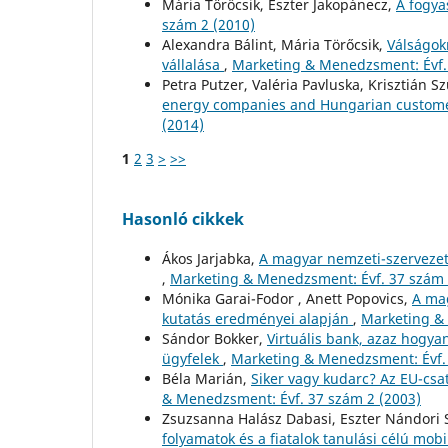
Mária Törőcsik, Eszter Jakopánecz,
A fogya
szám 2 (2010)
Alexandra Bálint, Mária Törőcsik,
Válságok
vállalása
,
Marketing & Menedzsment: Évf
Petra Putzer, Valéria Pavluska, Krisztián S
energy companies and Hungarian custome
(2014)
1
2
3
>
>>
Hasonló cikkek
Ákos Jarjabka,
A magyar nemzeti-szervezeti
,
Marketing & Menedzsment: Évf. 37 szám 
Mónika Garai-Fodor , Anett Popovics,
A mag
kutatás eredményei alapján
,
Marketing & 
Sándor Bokker,
Virtuális bank, azaz hogya
ügyfelek
,
Marketing & Menedzsment: Évf. 
Béla Marián,
Siker vagy kudarc? Az EU-cs
& Menedzsment: Évf. 37 szám 2 (2003)
Zsuzsanna Halász Dabasi, Eszter Nándori 
folyamatok és a fiatalok tanulási célú mob