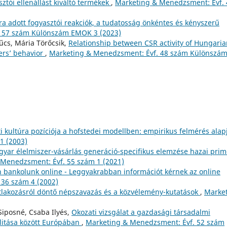
sztói ellenállást kiváltó termékek
,
Marketing & Menedzsment: Évf. 
ra adott fogyasztói reakciók, a tudatosság önkéntes és kényszerű
. 57 szám Különszám EMOK 3 (2023)
zűcs, Mária Törőcsik,
Relationship between CSR activity of Hungari
rs’ behavior
,
Marketing & Menedzsment: Évf. 48 szám Különszá
 kultúra pozíciója a hofstedei modellben: empirikus felmérés alap
1 (2003)
yar élelmiszer-vásárlás generáció-specifikus elemzése hazai prim
Menedzsment: Évf. 55 szám 1 (2021)
n bankolunk online - Leggyakrabban információt kérnek az online
36 szám 4 (2002)
atlakozásról döntő népszavazás és a közvélemény-kutatások
,
Marke
Siposné, Csaba Ilyés,
Okozati vizsgálat a gazdasági társadalmi
ilitása között Európában
,
Marketing & Menedzsment: Évf. 52 szám