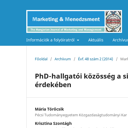
Információk a folyóiratról
Aktuális
Archív
Főoldal
/
Archívum
/
Évf. 48 szám 2 (2014)
/
Mark
PhD-hallgatói közösség a s
érdekében
Mária Törőcsik
Pécsi Tudományegyetem Közgazdaságtudományi Kar
Krisztina Szontágh