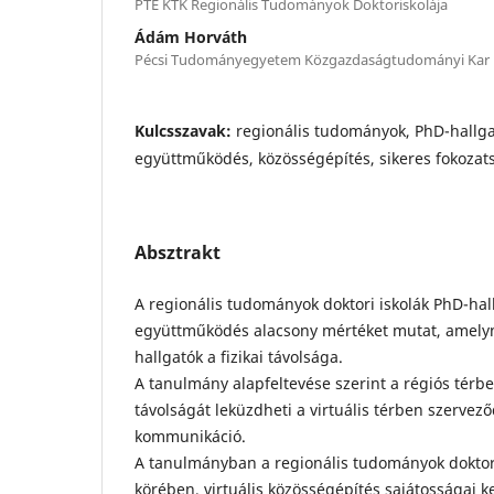
PTE KTK Regionális Tudományok Doktoriskolája
Ádám Horváth
Pécsi Tudományegyetem Közgazdaságtudományi Kar
Kulcsszavak:
regionális tudományok, PhD-hallgató
együttműködés, közösségépítés, sikeres fokozat
Absztrakt
A regionális tudományok doktori iskolák PhD-hall
együttműködés alacsony mértéket mutat, amelyn
hallgatók a fizikai távolsága.
A tanulmány alapfeltevése szerint a régiós térbe
távolságát leküzdheti a virtuális térben szervez
kommunikáció.
A tanulmányban a regionális tudományok doktori
körében, virtuális közösségépítés sajátosságai k