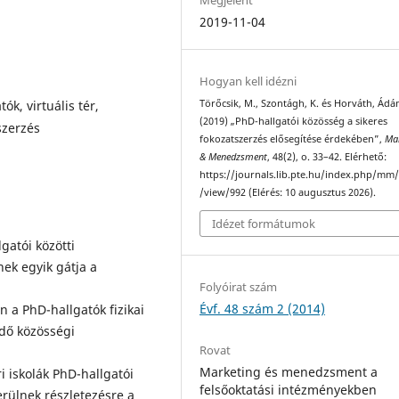
2019-11-04
Hogyan kell idézni
k, virtuális tér,
Törőcsik, M., Szontágh, K. és Horváth, Ád
(2019) „PhD-hallgatói közösség a sikeres
szerzés
fokozatszerzés elősegítése érdekében”,
Ma
& Menedzsment
, 48(2), o. 33–42. Elérhető:
https://journals.lib.pte.hu/index.php/mm/
/view/992 (Elérés: 10 augusztus 2026).
Idézet formátumok
gatói közötti
ek egyik gátja a
Folyóirat szám
Évf. 48 szám 2 (2014)
n a PhD-hallgatók fizikai
ődő közösségi
Rovat
Marketing és menedzsment a
 iskolák PhD-hallgatói
felsőoktatási intézményekben
erülnek részletezésre a