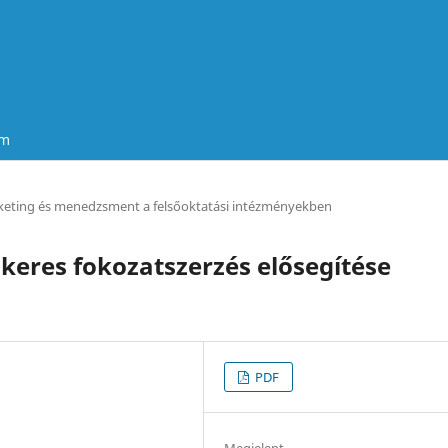
um
eting és menedzsment a felsőoktatási intézményekben
ikeres fokozatszerzés elősegítése
PDF
Megjelent