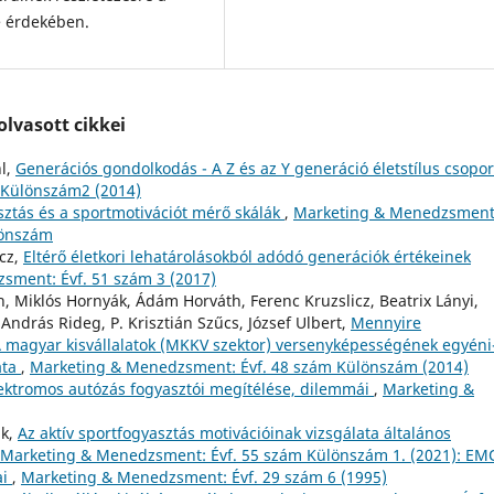
e érdekében.
lvasott cikkei
hl,
Generációs gondolkodás - A Z és az Y generáció életstílus csopor
 Különszám2 (2014)
sztás és a sportmotivációt mérő skálák
,
Marketing & Menedzsment
lönszám
ecz,
Eltérő életkori lehatárolásokból adódó generációk értékeinek
sment: Évf. 51 szám 3 (2017)
ch, Miklós Hornyák, Ádám Horváth, Ferenc Kruzslicz, Beatrix Lányi,
ndrás Rideg, P. Krisztián Szűcs, József Ulbert,
Mennyire
A magyar kisvállalatok (MKKV szektor) versenyképességének egyéni
ata
,
Marketing & Menedzsment: Évf. 48 szám Különszám (2014)
ektromos autózás fogyasztói megítélése, dilemmái
,
Marketing &
ik,
Az aktív sportfogyasztás motivációinak vizsgálata általános
Marketing & Menedzsment: Évf. 55 szám Különszám 1. (2021): E
ai
,
Marketing & Menedzsment: Évf. 29 szám 6 (1995)