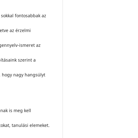
 sokkal fontosabbak az
etve az érzelmi
gennyelv-ismeret az
tásaink szerint a
n, hogy nagy hangsúlyt
inak is meg kell
okat, tanulási elemeket.