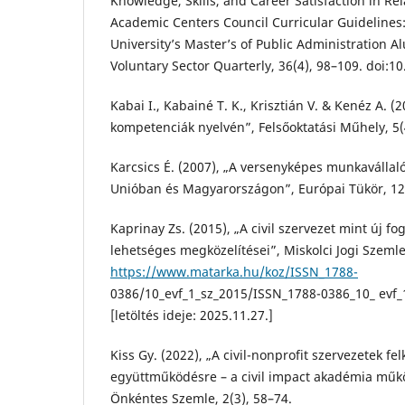
Knowledge, Skills, and Career Satisfaction in Rel
Academic Centers Council Curricular Guidelines
University’s Master’s of Public Administration A
Voluntary Sector Quarterly, 36(4), 98–109. doi
Kabai I., Kabainé T. K., Krisztián V. & Kenéz A. (
kompetenciák nyelvén”, Felsőoktatási Műhely, 5(
Karcsics É. (2007), „A versenyképes munkavállal
Unióban és Magyarországon”, Európai Tükör, 12(
Kaprinay Zs. (2015), „A civil szervezet mint új f
lehetséges megközelítései”, Miskolci Jogi Szemle
https://www.matarka.hu/koz/ISSN_1788-
0386/10_evf_1_sz_2015/ISSN_1788-0386_10_ evf_
[letöltés ideje: 2025.11.27.]
Kiss Gy. (2022), „A civil-nonprofit szervezetek felk
együttműködésre – a civil impact akadémia műkö
Önkéntes Szemle, 2(3), 58–74.