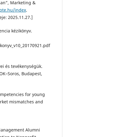
ban”, Marketing &
.pte.hu/index
.
je: 2025.11.27.]
encia kézikönyv.
ikonyv_v10_20170921.pdf
vei és tevékenységük.
IOK–Soros, Budapest,
Competencies for young
arket mismatches and
t Management Alumni