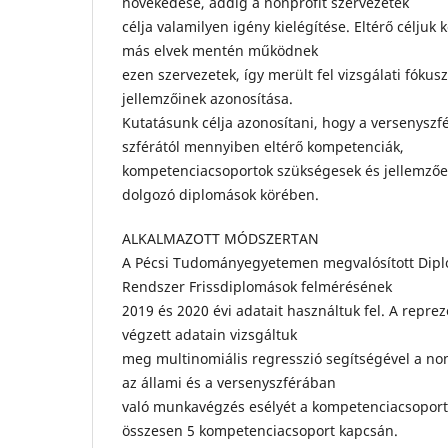
növekedése, addig a nonprofit szervezetek
célja valamilyen igény kielégítése. Eltérő célju
más elvek mentén működnek
ezen szervezetek, így merült fel vizsgálati fóku
jellemzőinek azonosítása.
Kutatásunk célja azonosítani, hogy a versenyszfé
szférától mennyiben eltérő kompetenciák,
kompetenciacsoportok szükségesek és jellemzőe
dolgozó diplomások körében.
ALKALMAZOTT MÓDSZERTAN
A Pécsi Tudományegyetemen megvalósított Dipl
Rendszer Frissdiplomások felmérésének
2019 és 2020 évi adatait használtuk fel. A repre
végzett adatain vizsgáltuk
meg multinomiális regresszió segítségével a non
az állami és a versenyszférában
való munkavégzés esélyét a kompetenciacsoporto
összesen 5 kompetenciacsoport kapcsán.