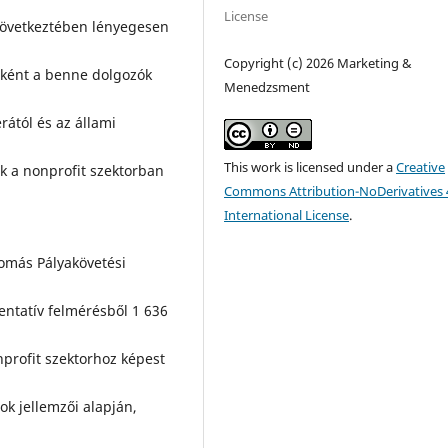
License
k következtében lényegesen
Copyright (c) 2026 Marketing &
szként a benne dolgozók
Menedzsment
rától és az állami
This work is licensed under a
Creative
k a nonprofit szektorban
Commons Attribution-NoDerivatives 
International License
.
omás Pályakövetési
zentatív felmérésből 1 636
profit szektorhoz képest
k jellemzői alapján,