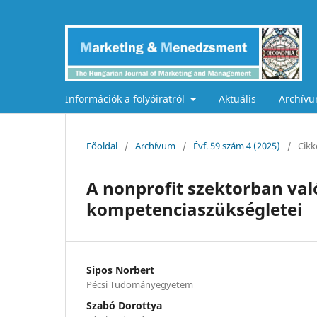
Információk a folyóiratról
Aktuális
Archív
Főoldal
/
Archívum
/
Évf. 59 szám 4 (2025)
/
Cikk
A nonprofit szektorban va
kompetenciaszükségletei
Sipos Norbert
Pécsi Tudományegyetem
Szabó Dorottya