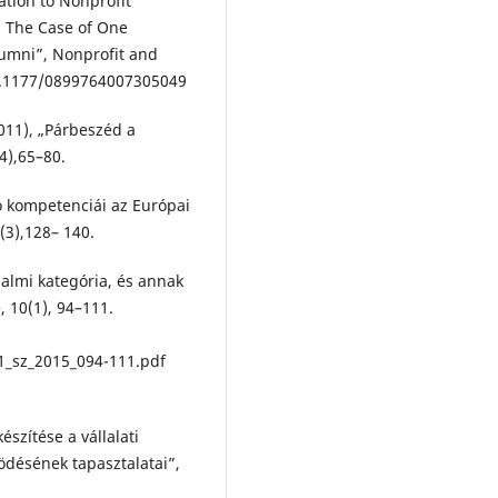
ation to Nonprofit
: The Case of One
lumni”, Nonprofit and
:10.1177/0899764007305049
2011), „Párbeszéd a
4),65–80.
ó kompetenciái az Európai
3),128– 140.
ogalmi kategória, és annak
, 10(1), 94–111.
1_sz_2015_094-111.pdf
észítése a vállalati
désének tapasztalatai”,