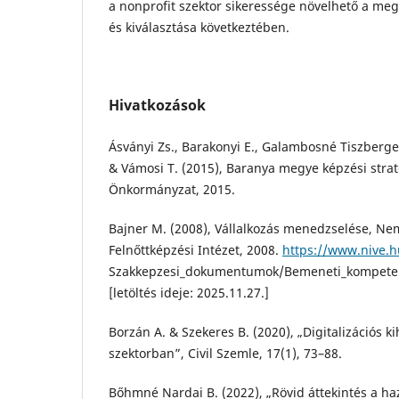
a nonprofit szektor sikeressége növelhető a me
és kiválasztása következtében.
Hivatkozások
Ásványi Zs., Barakonyi E., Galambosné Tiszberger
& Vámosi T. (2015), Baranya megye képzési stra
Önkormányzat, 2015.
Bajner M. (2008), Vállalkozás menedzselése, Ne
Felnőttképzési Intézet, 2008.
https://www.nive.
Szakkepzesi_dokumentumok/Bemeneti_kompetenci
[letöltés ideje: 2025.11.27.]
Borzán A. & Szekeres B. (2020), „Digitalizációs kih
szektorban”, Civil Szemle, 17(1), 73–88.
Bőhmné Nardai B. (2022), „Rövid áttekintés a haz