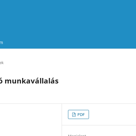
um
ek
ló munkavállalás
PDF
Megjelent