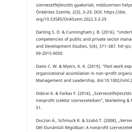
szervezetfejlesztés gyakorlati, módszertani hely
Önkéntes Szemle, 2(3), 3–29. DOI: https://doi.
org/10.53585/OnkSzem.2022.3.3-29
Darling S. D. & Cunningham J. B. (2016), “Under
competencies of public and private sector mana
and Development Studies, 5(4), 371–387. htt¬ps
09-2015-0050
Davis C. W. & Myers, K. K. (2019), “Past work ex
organizational assimilation in non¬profit organi
Management and Leadership. doi:10.1002/nml.
Dobrai K. & Farkas F. (2014), „Szervezetfejlesztés
nonprofit szektor szervezeteiben”, Marketing &
51.
Duczon Á., Schmuck R. & Szabó T. (2008), „Vers
Dél-Dunántúli Régióban: A nonprofit szervezete