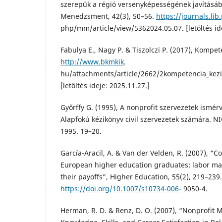
szerepük a régió versenyképességének javításá
Menedzsment, 42(3), 50–56.
https://journals.lib
php/mm/article/view/5362024.05.07. [letöltés ide
Fabulya E., Nagy P. & Tiszolczi P. (2017), Kompet
http://www.bkmkik
.
hu/attachments/article/2662/2kompetencia_kez
[letöltés ideje: 2025.11.27.]
Győrffy G. (1995), A nonprofit szervezetek ismér
Alapfokú kézikönyv civil szervezetek számára. N
1995. 19–20.
García-Aracil, A. & Van der Velden, R. (2007), “
European higher education graduates: labor m
their payoffs”, Higher Education, 55(2), 219–239.
https://doi.org/10.1007/s10734-006-
9050-4.
Herman, R. D. & Renz, D. O. (2007), “Nonprofi