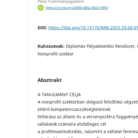
Pécsi Tudományegyetem
https://orcid.org/0000-0002-8422-0953
DOI:
https://doi.org/10.15170/MM.2025.59.04.0
Kulcsszavak:
Diplomás Pályakövetési Rendszer,
Nonprofit szektor
Absztrakt
A TANULMÁNY CÉLJA
A nonprofit szektorban dolgozó felsőfokú végze
eltérő kompetenciaszükségleteinek
feltárása az állami és a versenyszféra függvényé
vállalatok számára elsődleges cél
a profitmaximalizálás, valamint a vállalat fennm