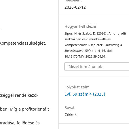
2026-02-12
1
Hogyan kell idézni
Sipos, N. és Szabó, D. (2026) „A nonprofit
szektorban való munkavállalás
 Kompetenciaszükséglet,
kompetenciaszükségletei”,
Marketing &
Menedzsment
, 59(4), o. 4–16. doi:
10.15170/MM.2025.59.04.01.
Idézet formátumok
Folyóirat szám
Évf. 59 szám 4 (2025)
ttséggel rendelkezők
Rovat
ben. Míg a profitorientált
Cikkek
aradása, fejlődése és