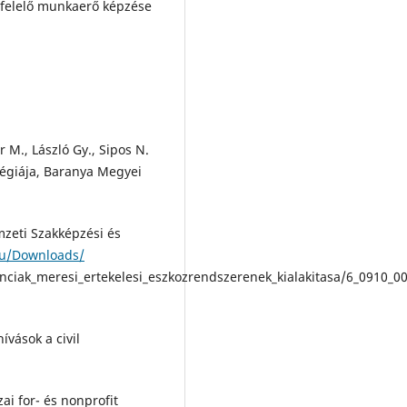
gfelelő munkaerő képzése
 M., László Gy., Sipos N.
tégiája, Baranya Megyei
mzeti Szakképzési és
hu/Downloads/
ak_meresi_ertekelesi_eszkozrendszerenek_kialakitasa/6_0910_0
ívások a civil
ai for- és nonprofit