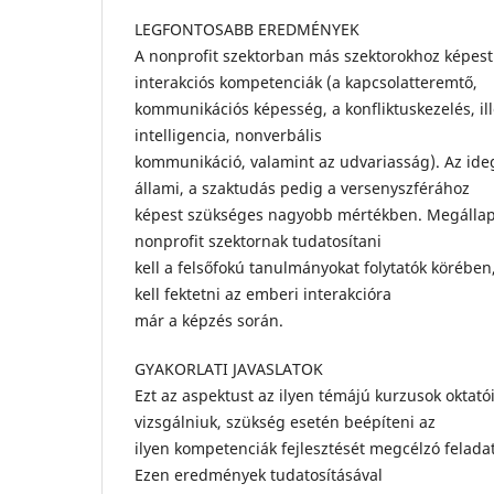
LEGFONTOSABB EREDMÉNYEK
A nonprofit szektorban más szektorokhoz képest
interakciós kompetenciák (a kapcsolatteremtő,
kommunikációs képesség, a konfliktuskezelés, ill
intelligencia, nonverbális
kommunikáció, valamint az udvariasság). Az ide
állami, a szaktudás pedig a versenyszférához
képest szükséges nagyobb mértékben. Megállapí
nonprofit szektornak tudatosítani
kell a felsőfokú tanulmányokat folytatók körébe
kell fektetni az emberi interakcióra
már a képzés során.
GYAKORLATI JAVASLATOK
Ezt az aspektust az ilyen témájú kurzusok oktató
vizsgálniuk, szükség esetén beépíteni az
ilyen kompetenciák fejlesztését megcélzó feladat
Ezen eredmények tudatosításával