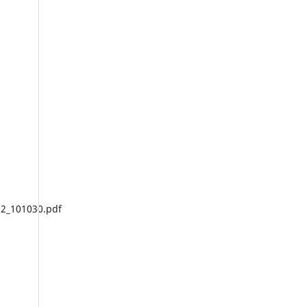
02_101030.pdf