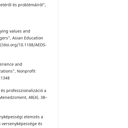
zetéről és problémáiról”,
lying values and
gers”, Asian Education
://doi.org/10.1108/AEDS-
perience and
zations”, Nonprofit
21348
 és professzionalizáció a
 Menedzsment, 48(4). 38–
enyképességi elemzés a
k versenyképessége és