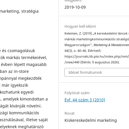
2019-10-09
marketing, stratégia
Hogyan kell idézni
Kelemen, Z. (2019) „A kereskedelmi láncok 
márkás marketingkommunikációs stratégiá
Magyarországon”,
Marketing & Menedzsmen
e és csomagolásuk
44(3), o. 40–46. Elérhető:
https://journals.lib.pte.hu/index.php/mm/
tók márkás termékeiével,
/view/440 (Elérés: 9 augusztus 2026).
r évben lépett magasabb
ban az in-store
Idézet formátumok
ampánnyal megkezdték
c már igyekszik
lkozhatunk egyedi
Folyóirat szám
n, amelyek kimondottan a
Évf. 44 szám 3 (2010)
ágát kívánják növelni.
szági kommunikációs
Rovat
ználásával, illetve saját
Kiskereskedelmi marketing
melyeknek meghatározó