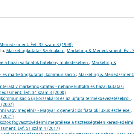
Menedzsment: Évf. 32 szám 3 (1998)
ló,
Marketingkutatás Szolnokon
,
Marketing & Menedzsment: Évf. 
epe a hazai vállalatok hatékony működésében
,
Marketing &
 - és marketingkutatás, kommunikáció
,
Marketing & Menedzsment
Interaktív marketingkutatás - néhány külföldi és hazai kutatási
edzsment: Évf. 34 szám 3 (2000)
kommunikáció új korszakáról és az újfajta termékbevezetésekről
,
 (2007)
ni vagy megélni? - Magyar Z generációs fiatalok luxus észlelése
,
 (2021)
özök fogyasztóvédelmi megítélése a tisztességtelen kereskedelmi
sment: Évf. 51 szám 4 (2017)