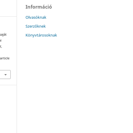
Információ
Olvasóknak
Szerzőknek
Könyvtárosoknak
saját
i
t
,
article