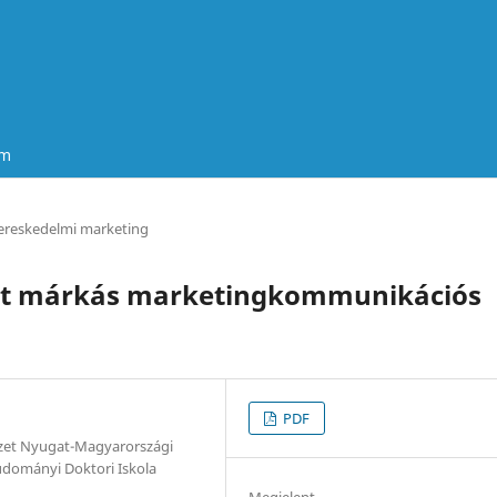
um
ereskedelmi marketing
ját márkás marketingkommunikációs
PDF
ézet Nyugat-Magyarországi
udományi Doktori Iskola
Megjelent