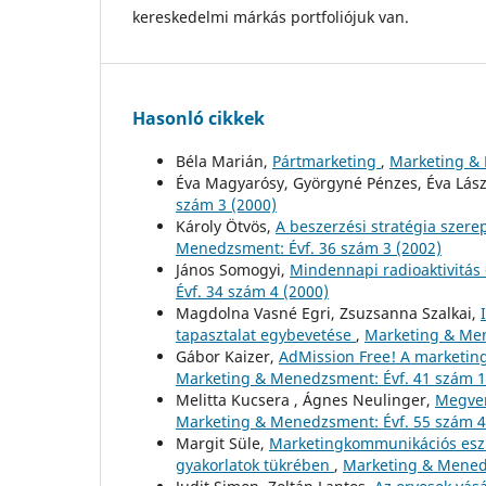
kereskedelmi márkás portfoliójuk van.
Hasonló cikkek
Béla Marián,
Pártmarketing
,
Marketing & 
Éva Magyarósy, Györgyné Pénzes, Éva Lász
szám 3 (2000)
Károly Ötvös,
A beszerzési stratégia szer
Menedzsment: Évf. 36 szám 3 (2002)
János Somogyi,
Mindennapi radioaktivitás
Évf. 34 szám 4 (2000)
Magdolna Vasné Egri, Zsuzsanna Szalkai,
tapasztalat egybevetése
,
Marketing & Men
Gábor Kaizer,
AdMission Free! A marketing
Marketing & Menedzsment: Évf. 41 szám 1
Melitta Kucsera , Ágnes Neulinger,
Megven
Marketing & Menedzsment: Évf. 55 szám 4
Margit Süle,
Marketingkommunikációs eszk
gyakorlatok tükrében
,
Marketing & Menedz