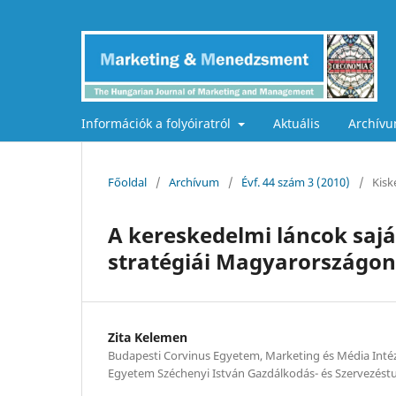
Információk a folyóiratról
Aktuális
Archív
Főoldal
/
Archívum
/
Évf. 44 szám 3 (2010)
/
Kisk
A kereskedelmi láncok sa
stratégiái Magyarországon
Zita Kelemen
Budapesti Corvinus Egyetem, Marketing és Média Int
Egyetem Széchenyi István Gazdálkodás- és Szervezést