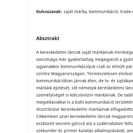
Kulcsszavak:
saját márka, kommunikáció, trade 
Absztrakt
A kereskedelmi láncok saját márkáinak minőség
vonzósága már gyakorlatilag megegyezik a gyár
ugyanakkor kommunikációjuk csak az elmúlt pá
szintre Magyarországon. Természetesen elsősor
kommunikációban járnak élen, de tv- és sajtók
márkáik építését, sőt némelyik kereskedelmi lán
személyiséget is kölcsönözni márkáinak. De talá
megoldásokkal is a bolti kommunikáció területé
disztribútor kereskedelmi márkáinak elfogadotts
Cikkemben azon kereskedelmi láncok magyaror
eszközeit veszem górcső alá a szakirodalom felhas
szekunder és primer kutatás alkalmazásával, a