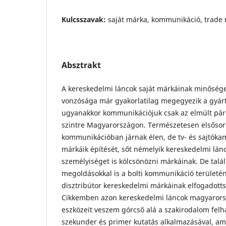
Kulcsszavak:
saját márka, kommunikáció, trade 
Absztrakt
A kereskedelmi láncok saját márkáinak minőség
vonzósága már gyakorlatilag megegyezik a gyár
ugyanakkor kommunikációjuk csak az elmúlt pá
szintre Magyarországon. Természetesen elsősor
kommunikációban járnak élen, de tv- és sajtók
márkáik építését, sőt némelyik kereskedelmi lán
személyiséget is kölcsönözni márkáinak. De talá
megoldásokkal is a bolti kommunikáció területé
disztribútor kereskedelmi márkáinak elfogadotts
Cikkemben azon kereskedelmi láncok magyaror
eszközeit veszem górcső alá a szakirodalom felhas
szekunder és primer kutatás alkalmazásával, a