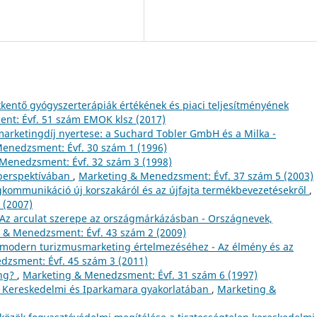
entő gyógyszerterápiák értékének és piaci teljesítményének
nt: Évf. 51 szám EMOK klsz (2017)
 marketingdíj nyertese: a Suchard Tobler GmbH és a Milka -
enedzsment: Évf. 30 szám 1 (1996)
Menedzsment: Évf. 32 szám 3 (1998)
 perspektívában
,
Marketing & Menedzsment: Évf. 37 szám 5 (2003)
kommunikáció új korszakáról és az újfajta termékbevezetésekről
,
 (2007)
Az arculat szerepe az országmárkázásban - Országnevek,
 & Menedzsment: Évf. 43 szám 2 (2009)
tmodern turizmusmarketing értelmezéséhez - Az élmény és az
zsment: Évf. 45 szám 3 (2011)
ing?
,
Marketing & Menedzsment: Évf. 31 szám 6 (1997)
y Kereskedelmi és Iparkamara gyakorlatában
,
Marketing &