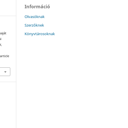
Információ
Olvasóknak
Szerzőknek
Könyvtárosoknak
saját
i
t
,
article